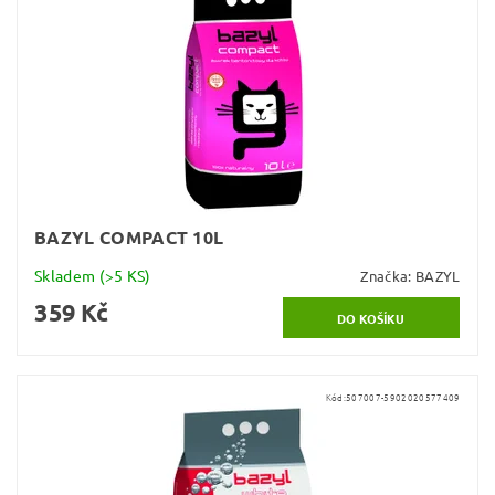
BAZYL COMPACT 10L
Skladem
(>5 KS)
Značka:
BAZYL
359 Kč
Kód:
507007-5902020577409