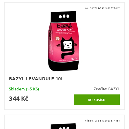
Kód:
507009-5902020577447
BAZYL LEVANDULE 10L
Skladem
(>5 KS)
Značka:
BAZYL
344 Kč
Kód:
507008-5902020577454