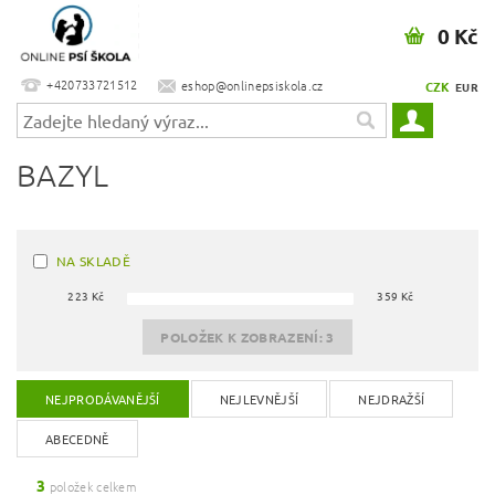
0 Kč
+420733721512
eshop@onlinepsiskola.cz
CZK
EUR
BAZYL
NA SKLADĚ
223
Kč
359
Kč
POLOŽEK K ZOBRAZENÍ:
3
NEJPRODÁVANĚJŠÍ
NEJLEVNĚJŠÍ
NEJDRAŽŠÍ
ABECEDNĚ
3
položek celkem