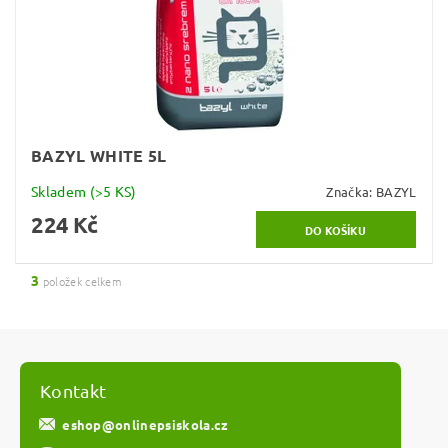
BAZYL WHITE 5L
Skladem
(>5 KS)
Značka:
BAZYL
224 Kč
3
položek celkem
Kontakt
eshop
@
onlinepsiskola.cz