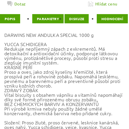
Dotaz
Hlídat cenu
POPIS
PARAMETRY
DISKUZE
HODNOCENÍ
DARWINS NEW ANDULKA SPECIAL 1000 g
YUCCA SCHIDIGERA
Redukuje nepříjemný zápach z exkrementů. Má
detoxikační a antioxidační účinky, podporuje látkovou
výměnu, protizánětlivé procesy, působí proti stresu a
zlepšuje imunitní systém.
KRÁSNÉ PEŘÍ
Proso a oves, jako zdroj kyseliny křemičité, která
prospívá peří a rohovině zobáku. Napomáhá lesklému,
pevnému a barevnému peří a preventivně působí proti
vzniku kožních chorob.
ZDRAVÝ ZOBÁK
Vital biscuity s obsahem vápníku a vitamínů napomáhají
díky své formě přirozenému obrusu zobáku.
BEZ CHEMICKÝCH BARVIV A KONZERVANTŮ
Při výrobě krmiva nebyly použity žádné umělé
konzervanty, chemická barviva nebo přidané cukry.
Složení: Proso žluté, proso červené, lesknice kanárská,
oves nahý, Yucca schidigera, vejce, kvasnice, Yucca