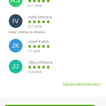
RŠ
31.7.2026
Iveta Vencová
IV
22.7.2026
Super a děkuji za dáreček.
Vložením hodnocení souhlasíte s
podmínkami ochrany
osobních údajů
Josef Kvěch
JK
7.7.2026
Jitka Jiřištová
JJ
23.6.2026
Zobrazit další hodnocení