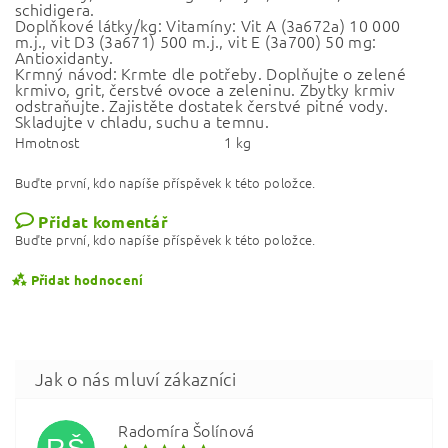
schidigera.
Doplňkové látky/kg: Vitamíny: Vit A (3a672a) 10 000
m.j., vit D3 (3a671) 500 m.j., vit E (3a700) 50 mg:
Antioxidanty.
Krmný návod: Krmte dle potřeby. Doplňujte o zelené
krmivo, grit, čerstvé ovoce a zeleninu. Zbytky krmiv
odstraňujte. Zajistěte dostatek čerstvé pitné vody.
Skladujte v chladu, suchu a temnu.
Hmotnost
1 kg
Buďte první, kdo napíše příspěvek k této položce.
Přidat komentář
Buďte první, kdo napíše příspěvek k této položce.
Přidat hodnocení
Radomíra Šolínová