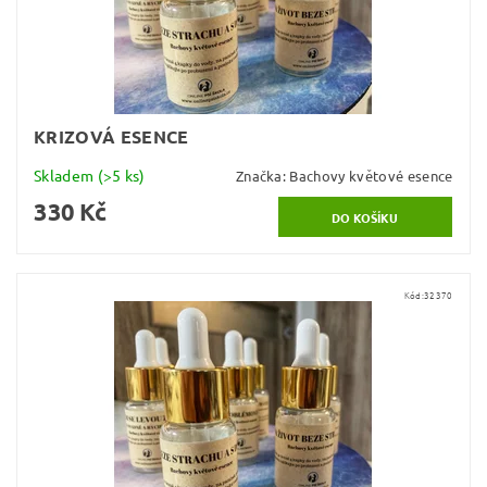
KRIZOVÁ ESENCE
Skladem
(>5 ks)
Značka:
Bachovy květové esence
330 Kč
Kód:
32370