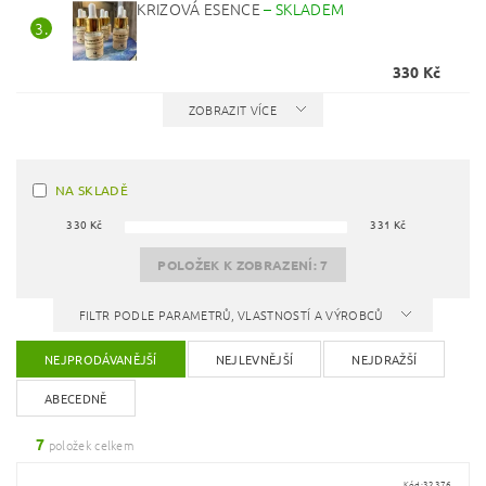
KRIZOVÁ ESENCE
–
SKLADEM
3.
330 Kč
ZOBRAZIT VÍCE
NA SKLADĚ
330
Kč
331
Kč
POLOŽEK K ZOBRAZENÍ:
7
FILTR PODLE PARAMETRŮ, VLASTNOSTÍ A VÝROBCŮ
NEJPRODÁVANĚJŠÍ
NEJLEVNĚJŠÍ
NEJDRAŽŠÍ
ABECEDNĚ
7
položek celkem
Kód:
32376