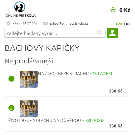
0 Kč
+420733721512
eshop@onlinepsiskola.cz
CZK
EUR
BACHOVY KAPIČKY
Nejprodávanější
NA ŽIVOT BEZE STRACHU
–
SKLADEM
1.
330 Kč
2.
ŽIVOT BEZE STRACHU A S DŮVĚROU
–
SKLADEM
330 Kč