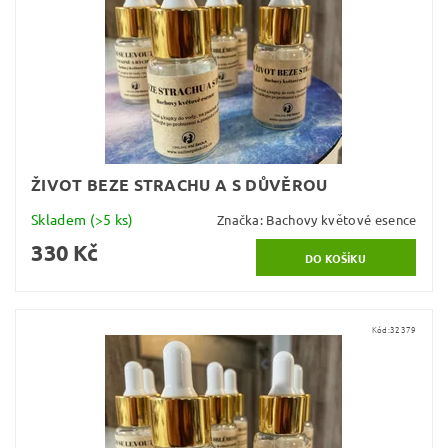
ŽIVOT BEZE STRACHU A S DŮVĚROU
Skladem
(>5 ks)
Značka:
Bachovy květové esence
330 Kč
Kód:
32379