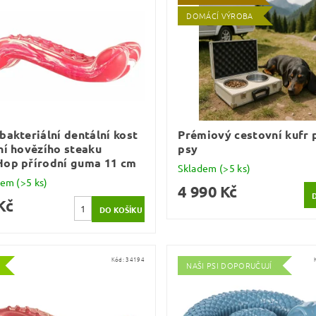
DOMÁCÍ VÝROBA
bakteriální dentální kost
Prémiový cestovní kufr 
ní hovězího steaku
psy
Hop přírodní guma 11 cm
Skladem
(>5 ks)
dem
(>5 ks)
4 990 Kč
Kč
Kód:
34194
NAŠI PSI DOPORUČUJÍ