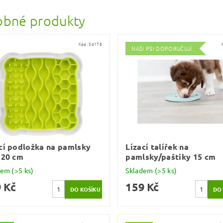
bné produkty
Kód:
34176
NAŠI PSI DOPORUČUJÍ
cí podložka na pamlsky
Lízací talířek na
 20 cm
pamlsky/paštiky 15 cm
dem
(>5 ks)
Skladem
(>5 ks)
 Kč
159 Kč