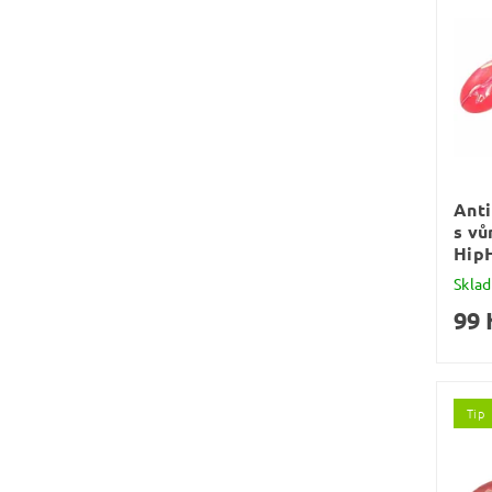
Anti
s vů
Hip
Skla
99 
Tip