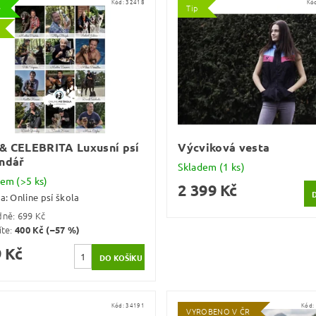
Kód:
32418
Kó
e
Tip
& CELEBRITA Luxusní psí
Výcviková vesta
ndář
Skladem
(1 ks)
dem
(>5 ks)
2 399 Kč
ka:
Online psí škola
dně:
699 Kč
íte
:
400 Kč (–57 %)
 Kč
Kód:
34191
Kód:
VYROBENO V ČR