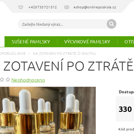
+420733721512
eshop@onlinepsiskola.cz
SUŠENÉ PAMLSKY
VÝCVIKOVÉ PAMLSKY
OTI
OPORUČUJEME
NA ZOTAVENÍ PO ZTRÁTĚ ČI SMUTKU
 ZOTAVENÍ PO ZTRÁTĚ
Neohodnoceno
Dostup
330
Kód pro