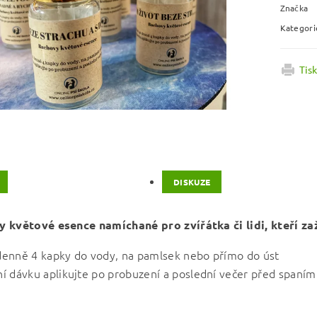
Značka
Kategori
Tis
DISKUZE
 květové esence namíchané pro zvířátka či lidi, kteří zaž
denně 4 kapky do vody, na pamlsek nebo přímo do úst
ní dávku aplikujte po probuzení a poslední večer před spaním