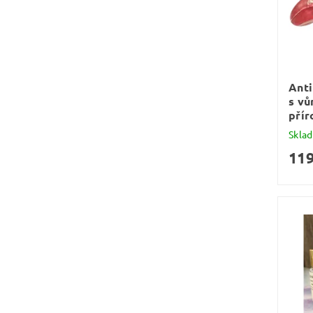
Anti
s vů
přír
Skla
119