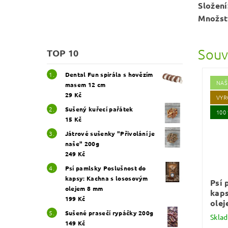
Složení
Množst
Souv
TOP 10
Dental Fun spirála s hovězím
NAŠ
masem 12 cm
29 Kč
VYR
Sušený kuřecí pařátek
100
15 Kč
Játrové sušenky "Přivolání je
naše" 200g
249 Kč
Psí pamlsky Poslušnost do
kapsy: Kachna s lososovým
Psí 
olejem 8 mm
kaps
199 Kč
ole
Sušené prasečí rypáčky 200g
Skla
149 Kč