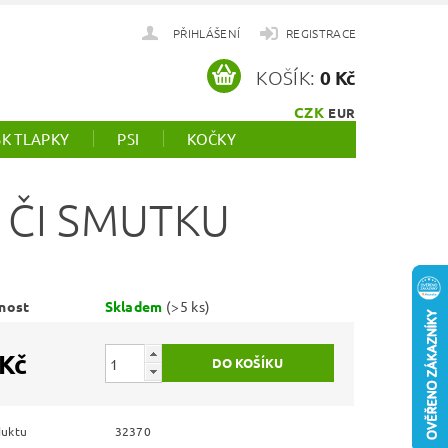
PŘIHLÁŠENÍ
REGISTRACE
KOŠÍK:
0 Kč
CZK
EUR
SK TLAPKY
PSI
KOČKY
 ČI SMUTKU
nost
Skladem
(>5 ks)
 Kč
duktu
32370