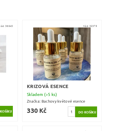
Kód:
36645
Kód:
32379
KRIZOVÁ ESENCE
Skladem
(>5 ks)
Značka:
Bachovy květové esence
330 Kč