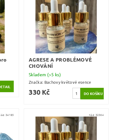
pro
AGRESE A PROBLÉMOVÉ
CHOVÁNÍ
Skladem
(>5 ks)
Značka:
Bachovy květové esence
DETAIL
330 Kč
Kód:
34185
Kód:
32364