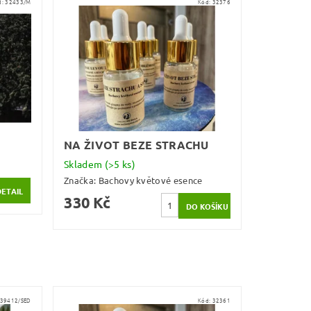
d:
32433/M
Kód:
32376
NA ŽIVOT BEZE STRACHU
Skladem
(>5 ks)
Značka:
Bachovy květové esence
DETAIL
330 Kč
39412/SED
Kód:
32361