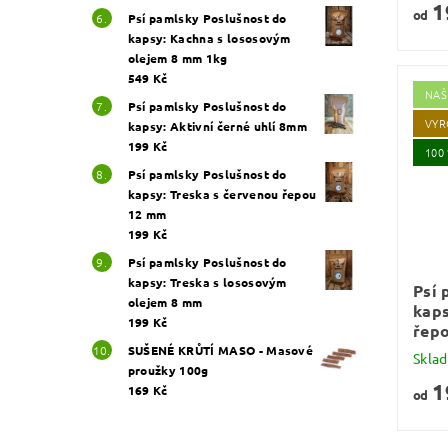
1
od
Psí pamlsky Poslušnost do
kapsy: Kachna s lososovým
olejem 8 mm 1kg
549 Kč
NAŠ
Psí pamlsky Poslušnost do
VYR
kapsy: Aktivní černé uhlí 8mm
199 Kč
100
Psí pamlsky Poslušnost do
kapsy: Treska s červenou řepou
12 mm
199 Kč
Psí pamlsky Poslušnost do
kapsy: Treska s lososovým
Psí 
olejem 8 mm
kaps
199 Kč
řep
SUŠENÉ KRŮTÍ MASO - Masové
Skla
proužky 100g
1
169 Kč
od