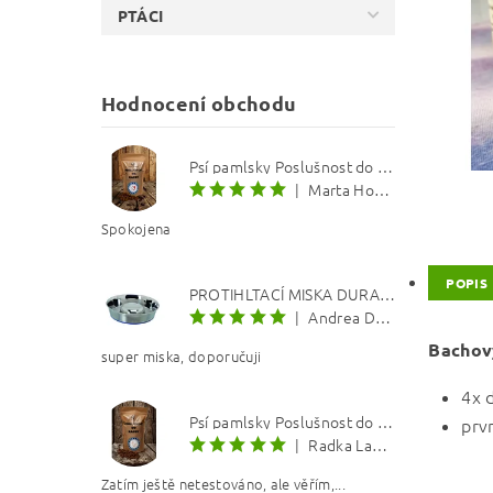
PTÁCI
Hodnocení obchodu
Psí pamlsky Poslušnost do kapsy: Treska s červenou řepou 12 mm
|
Marta Hourová
Spokojena
POPIS
PROTIHLTACÍ MISKA DURAPET
|
Andrea Dosoudilová
Bachovy
super miska, doporučuji
4x 
Psí pamlsky Poslušnost do kapsy: Kachna s lososovým olejem 8 mm
prv
|
Radka Langerová
Zatím ještě netestováno, ale věřím,...