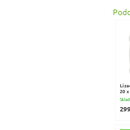
Podo
Líza
20 x
Skla
299