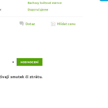
Bachovy květové esence
e
Doporučujeme
k
Dotaz
Hlídat cenu
HODNOCENÍ
ívají smutek či ztrátu.