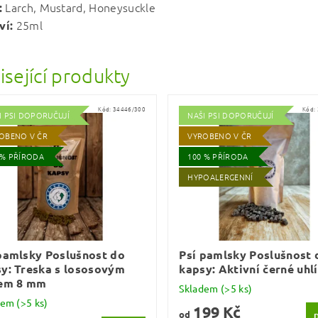
Larch, Mustard, Honeysuckle
:
25ml
ví:
isející produkty
Kód:
34446/300
Kód:
I PSI DOPORUČUJÍ
NAŠI PSI DOPORUČUJÍ
OBENO V ČR
VYROBENO V ČR
 % PŘÍRODA
100 % PŘÍRODA
HYPOALERGENNÍ
pamlsky Poslušnost do
Psí pamlsky Poslušnost 
y: Treska s lososovým
kapsy: Aktivní černé uh
jem 8 mm
Skladem
(>5 ks)
dem
(>5 ks)
199 Kč
od