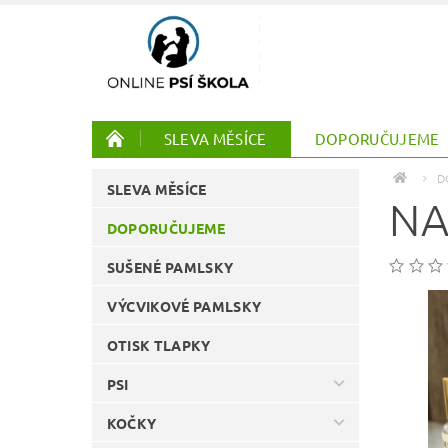
SLEVA MĚSÍCE
DOPORUČUJEME
PTÁCI
ONLINE KURZY
D
SLEVA MĚSÍCE
NA
DOPORUČUJEME
SUŠENÉ PAMLSKY
VÝCVIKOVÉ PAMLSKY
OTISK TLAPKY
PSI
KOČKY