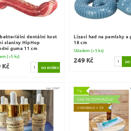
bakteriální dentální kost
Lízací had na pamlsky a 
ní slaniny HipHop
18 cm
odní guma 11 cm
Skladem
(>5 ks)
dem
(>5 ks)
249 Kč
 Kč
Kód:
32367
Tip
NAŠI PSI DOPORUČUJÍ
VYROBENO V ČR