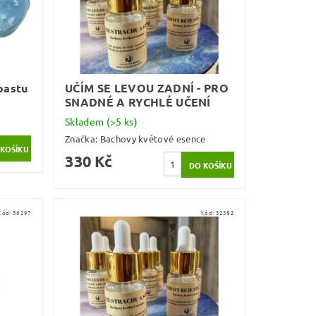
pastu
UČÍM SE LEVOU ZADNÍ - PRO
SNADNÉ A RYCHLÉ UČENÍ
Skladem
(>5 ks)
Značka:
Bachovy květové esence
330 Kč
Kód:
36297
Kód:
32382