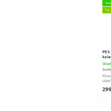
Akc
Tip
PES 
kale
Skla
Znač
Půvo
Ušetř
299