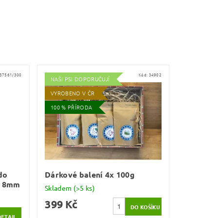
37561/300
Kód:
34902
NAŠI PSI DOPORUČUJÍ
VYROBENO V ČR
100 % PŘÍRODA
do
Dárkové balení 4x 100g
lí 8mm
Skladem
(>5 ks)
399 Kč
DETAIL