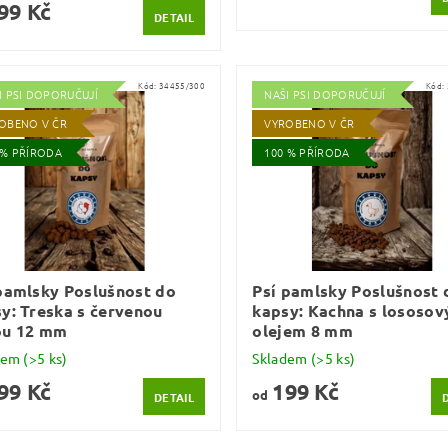
99 Kč
DETAIL
Kód:
34455/300
Kód:
I PSI DOPORUČUJÍ
NAŠI PSI DOPORUČUJÍ
OBENO V ČR
VYROBENO V ČR
 % PŘÍRODA
100 % PŘÍRODA
pamlsky Poslušnost do
Psí pamlsky Poslušnost 
y: Treska s červenou
kapsy: Kachna s lososo
ou 12 mm
olejem 8 mm
dem
(>5 ks)
Skladem
(>5 ks)
99 Kč
199 Kč
od
DETAIL