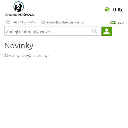
0 Kč
+420733721512
eshop@onlinepsiskola.cz
CZK
EUR
Novinky
Záznamy nebyly nalezeny...