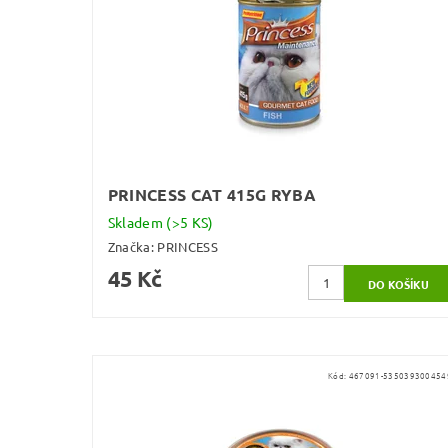
PRINCESS CAT 415G RYBA
Skladem
(>5 KS)
Značka:
PRINCESS
45 Kč
Kód:
467091-535039300454