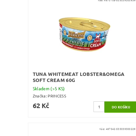
Kód:
4670108-535039300934
TUNA WHITEMEAT LOBSTER&OMEGA
SOFT CREAM 60G
Skladem
(>5 KS)
Značka:
PRINCESS
62 Kč
Kód:
467042-535039300229