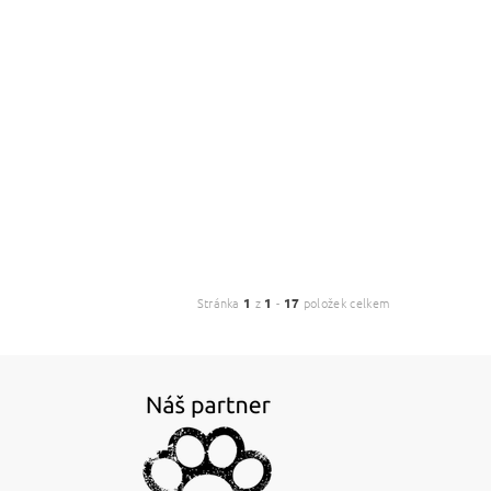
Stránka
1
z
1
-
17
položek celkem