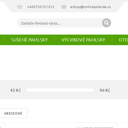
+420733721512
eshop@onlinepsiskola.cz
SUŠENÉ PAMLSKY
VÝCVIKOVÉ PAMLSKY
OTI
42
Kč
96
Kč
ABECEDNĚ