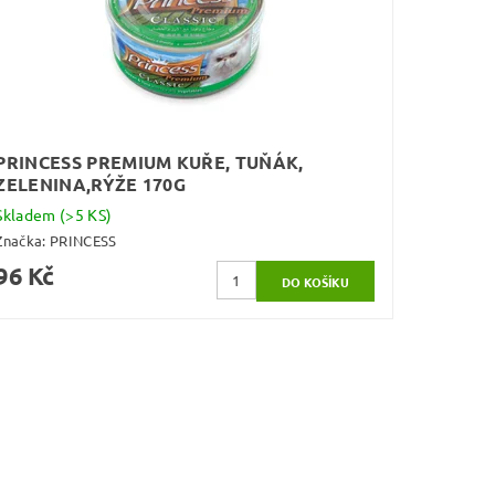
PRINCESS PREMIUM KUŘE, TUŇÁK,
ZELENINA,RÝŽE 170G
Skladem
(>5 KS)
Značka:
PRINCESS
96 Kč