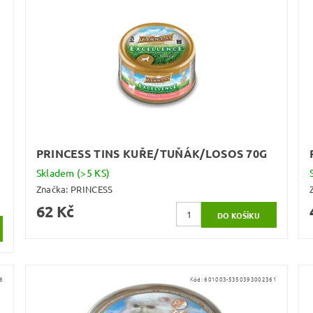
PRINCESS TINS KUŘE/TUŇÁK/LOSOS 70G
Skladem
(>5 KS)
Značka:
PRINCESS
62 Kč
6
Kód:
601003-5350393002361