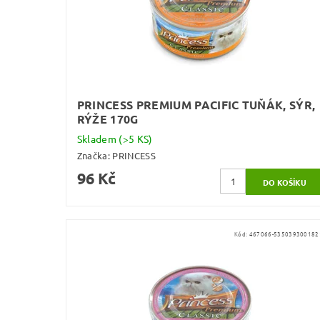
PRINCESS PREMIUM PACIFIC TUŇÁK, SÝR,
RÝŽE 170G
Skladem
(>5 KS)
Značka:
PRINCESS
96 Kč
Kód:
467066-535039300182