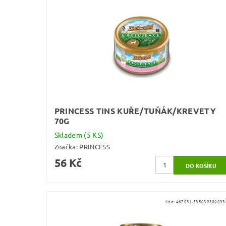
PRINCESS TINS KUŘE/TUŇÁK/KREVETY
70G
Skladem
(5 KS)
Značka:
PRINCESS
56 Kč
Kód:
467031-535039300033