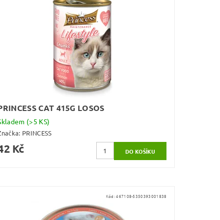
PRINCESS CAT 415G LOSOS
Skladem
(>5 KS)
Značka:
PRINCESS
42 Kč
Kód:
467108-5350393001838