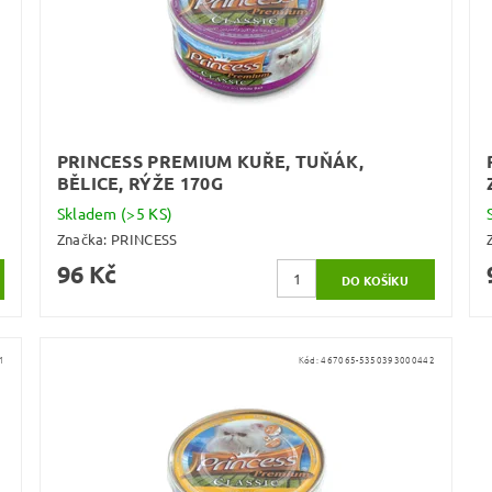
PRINCESS PREMIUM KUŘE, TUŇÁK,
BĚLICE, RÝŽE 170G
Skladem
(>5 KS)
Značka:
PRINCESS
96 Kč
1
Kód:
467065-5350393000442