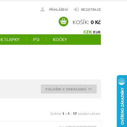
PŘIHLÁŠENÍ
REGISTRACE
KOŠÍK:
0 Kč
CZK
EUR
SK TLAPKY
PSI
KOČKY
POLOŽEK K ZOBRAZENÍ:
17
Stránka
1
z
1
-
17
položek celkem