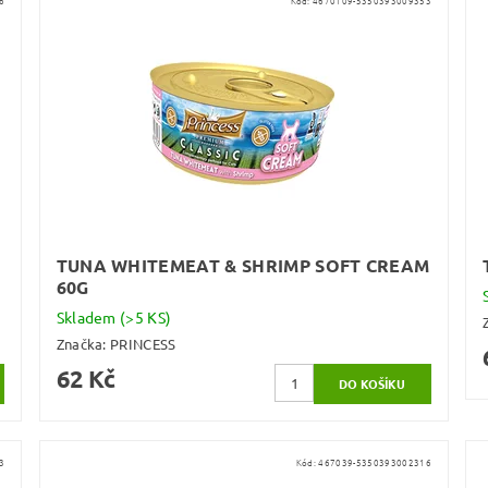
6
Kód:
4670109-5350393009353
TUNA WHITEMEAT & SHRIMP SOFT CREAM
60G
Skladem
(>5 KS)
Značka:
PRINCESS
62 Kč
3
Kód:
467039-5350393002316