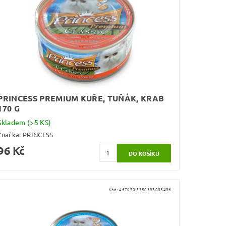
PRINCESS PREMIUM KUŘE, TUŇÁK, KRAB
170 G
Skladem
(>5 KS)
Značka:
PRINCESS
96 Kč
Kód:
467070-5350393003436