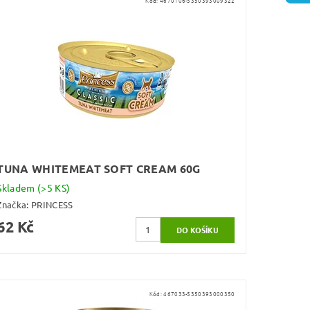
Kód:
4670106-5350393009322
TUNA WHITEMEAT SOFT CREAM 60G
Skladem
(>5 KS)
Značka:
PRINCESS
62 Kč
Kód:
467033-5350393000350