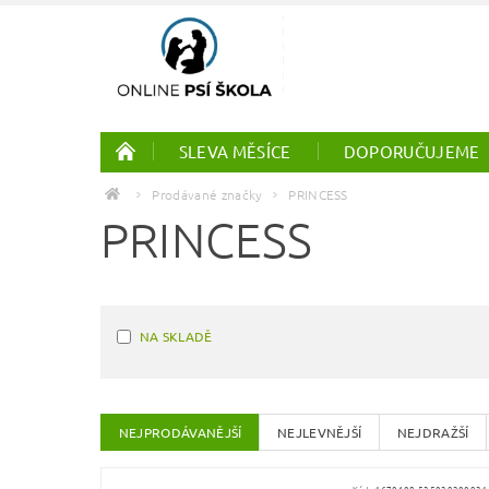
SLEVA MĚSÍCE
DOPORUČUJEME
PTÁCI
ONLINE KURZY
Prodávané značky
PRINCESS
PRINCESS
NA SKLADĚ
NEJPRODÁVANĚJŠÍ
NEJLEVNĚJŠÍ
NEJDRAŽŠÍ