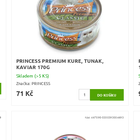
PRINCESS PREMIUM KURE, TUNAK,
KAVIAR 170G
Skladem
(>5 KS)
Značka:
PRINCESS
71 Kč
9
Kód:
467090-5350393004693