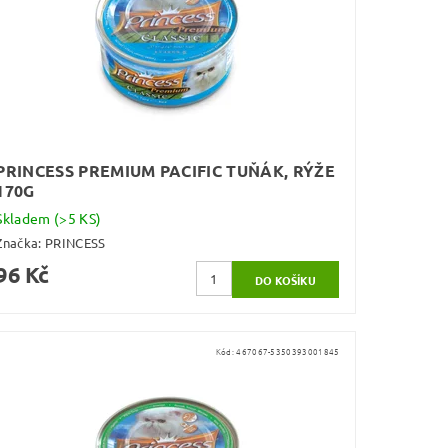
PRINCESS PREMIUM PACIFIC TUŇÁK, RÝŽE
170G
Skladem
(>5 KS)
Značka:
PRINCESS
96 Kč
Kód:
467067-5350393001845