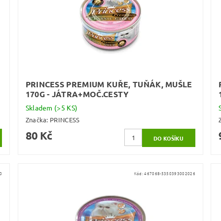
PRINCESS PREMIUM KUŘE, TUŇÁK, MUŠLE
170G - JÁTRA+MOČ.CESTY
Skladem
(>5 KS)
Značka:
PRINCESS
80 Kč
0
Kód:
467068-5350393002026