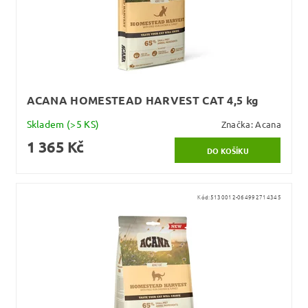
ACANA HOMESTEAD HARVEST CAT 4,5 kg
Skladem
(>5 KS)
Značka:
Acana
1 365 Kč
Kód:
5130012-064992714345