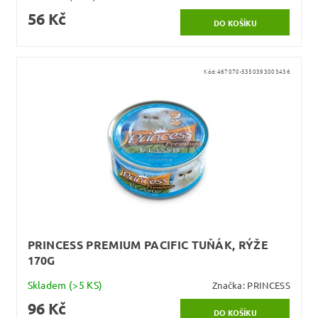
56 Kč
Kód:
467070-5350393003436
PRINCESS PREMIUM PACIFIC TUŇÁK, RÝŽE
170G
Skladem
(>5 KS)
Značka:
PRINCESS
96 Kč