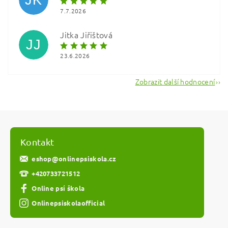
7.7.2026
Jitka Jiřištová
JJ
23.6.2026
Zobrazit další hodnocení
Kontakt
eshop
@
onlinepsiskola.cz
+420733721512
Online psí škola
Onlinepsiskolaofficial