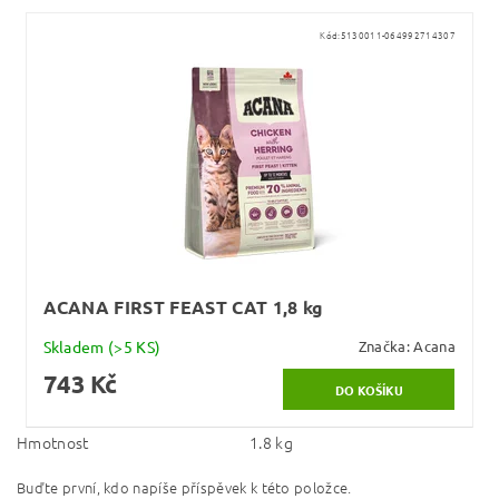
Kód:
5130011-064992714307
ACANA FIRST FEAST CAT 1,8 kg
Skladem
(>5 KS)
Značka:
Acana
743 Kč
Hmotnost
1.8 kg
Buďte první, kdo napíše příspěvek k této položce.