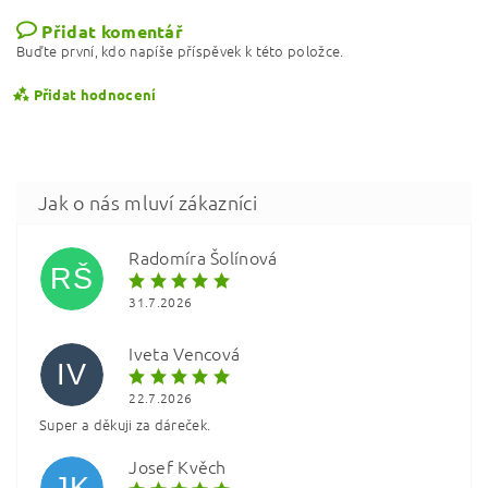
Přidat komentář
Buďte první, kdo napíše příspěvek k této položce.
Přidat hodnocení
Radomíra Šolínová
RŠ
31.7.2026
Iveta Vencová
IV
22.7.2026
Super a děkuji za dáreček.
Vložením hodnocení souhlasíte s
podmínkami ochrany
osobních údajů
Josef Kvěch
JK