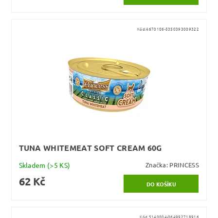
Kód:
4670106-5350393009322
TUNA WHITEMEAT SOFT CREAM 60G
Skladem
(>5 KS)
Značka:
PRINCESS
62 Kč
Kód:
5140004-064992718916