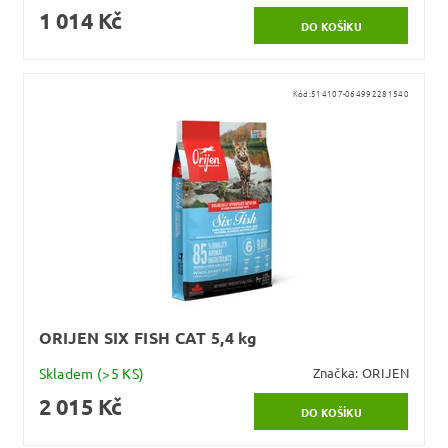
1 014 Kč
Kód:
514107-064992281540
ORIJEN SIX FISH CAT 5,4 kg
Skladem
(>5 KS)
Značka:
ORIJEN
2 015 Kč