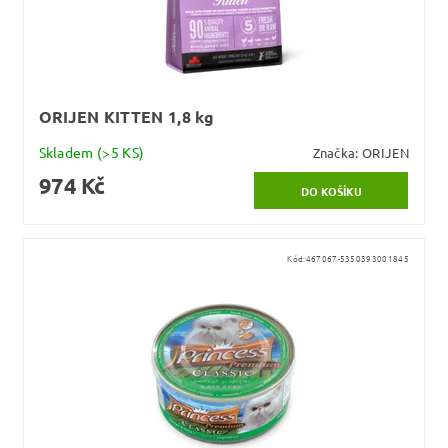
ORIJEN KITTEN 1,8 kg
Skladem
(>5 KS)
Značka:
ORIJEN
974 Kč
Kód:
467067-5350393001845