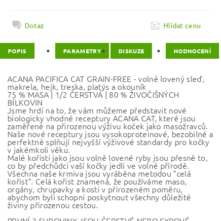
Dotaz
Hlídat cenu
POPIS
PARAMETRY
DISKUZE
HODNOCENÍ
ACANA PACIFICA CAT GRAIN-FREE - volně lovený sleď,
makrela, hejk, treska, platýs a okouník
75 % MASA | 1/2 ČERSTVÁ | 80 % ŽIVOČIŠNÝCH
BÍLKOVIN
Jsme hrdí na to, že vám můžeme představit nové
biologicky vhodné receptury ACANA CAT, které jsou
zaměřené na přirozenou výživu koček jako masožravců.
Naše nové receptury jsou vysokoproteinové, bezobilné a
perfektně splňují nejvyšší výživové standardy pro kočky
v jakémkoli věku.
Malé kořisti jako jsou volně lovené ryby jsou přesně to,
co by předchůdci vaší kočky jedli ve volné přírodě.
Všechna naše krmiva jsou vyráběna metodou "celá
kořist". Celá kořist znamená, že používáme maso,
orgány, chrupavky a kosti v přirozeném poměru,
abychom byli schopni poskytnout všechny důležité
živiny přirozenou cestou.
PRVNÍ 3 SUROVINY JSOU ČERSTVÉ NEBO SYROVÉ