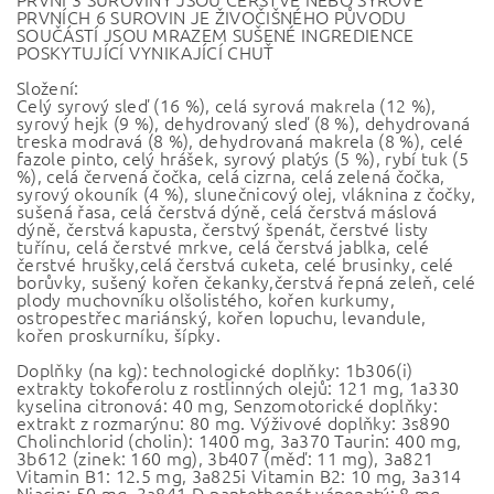
PRVNÍCH 6 SUROVIN JE ŽIVOČIŠNÉHO PŮVODU
SOUČÁSTÍ JSOU MRAZEM SUŠENÉ INGREDIENCE
POSKYTUJÍCÍ VYNIKAJÍCÍ CHUŤ
Složení:
Celý syrový sleď (16 %), celá syrová makrela (12 %),
syrový hejk (9 %), dehydrovaný sleď (8 %), dehydrovaná
treska modravá (8 %), dehydrovaná makrela (8 %), celé
fazole pinto, celý hrášek, syrový platýs (5 %), rybí tuk (5
%), celá červená čočka, celá cizrna, celá zelená čočka,
syrový okouník (4 %), slunečnicový olej, vláknina z čočky,
sušená řasa, celá čerstvá dýně, celá čerstvá máslová
dýně, čerstvá kapusta, čerstvý špenát, čerstvé listy
tuřínu, celá čerstvé mrkve, celá čerstvá jablka, celé
čerstvé hrušky,celá čerstvá cuketa, celé brusinky, celé
borůvky, sušený kořen čekanky,čerstvá řepná zeleň, celé
plody muchovníku olšolistého, kořen kurkumy,
ostropestřec mariánský, kořen lopuchu, levandule,
kořen proskurníku, šípky.
Doplňky (na kg): technologické doplňky: 1b306(i)
extrakty tokoferolu z rostlinných olejů: 121 mg, 1a330
kyselina citronová: 40 mg, Senzomotorické doplňky:
extrakt z rozmarýnu: 80 mg. Výživové doplňky: 3s890
Cholinchlorid (cholin): 1400 mg, 3a370 Taurin: 400 mg,
3b612 (zinek: 160 mg), 3b407 (měď: 11 mg), 3a821
Vitamin B1: 12.5 mg, 3a825i Vitamin B2: 10 mg, 3a314
Niacin: 50 mg, 3a841 D-pantothenát vápenatý: 8 mg,