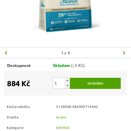
1
z 4
Dostupnost
Skladem
(>5 KS)
884 Kč
Kód produktu
5130008-064992714642
Značka
Acana
Kategorie
KRMIVA