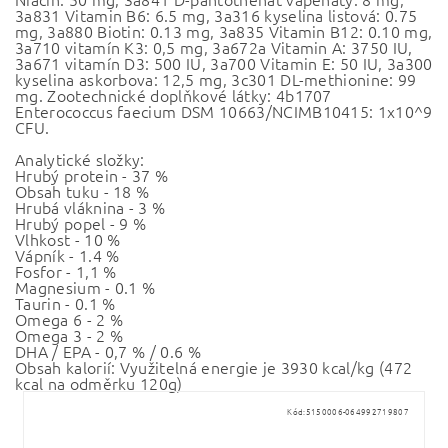
3a831 Vitamin B6: 6.5 mg, 3a316 kyselina listová: 0.75
mg, 3a880 Biotin: 0.13 mg, 3a835 Vitamin B12: 0.10 mg,
3a710 vitamín K3: 0,5 mg, 3a672a Vitamin A: 3750 IU,
3a671 vitamín D3: 500 IU, 3a700 Vitamin E: 50 IU, 3a300
kyselina askorbova: 12,5 mg, 3c301 DL-methionine: 99
mg. Zootechnické doplňkové látky: 4b1707
Enterococcus faecium DSM 10663/NCIMB10415: 1x10^9
CFU.
Analytické složky:
Hrubý protein - 37 %
Obsah tuku - 18 %
Hrubá vláknina - 3 %
Hrubý popel - 9 %
Vlhkost - 10 %
Vápník - 1.4 %
Fosfor - 1,1 %
Magnesium - 0.1 %
Taurin - 0.1 %
Omega 6 - 2 %
Omega 3 - 2 %
DHA / EPA - 0,7 % / 0.6 %
Obsah kalorií: Využitelná energie je 3930 kcal/kg (472
kcal na odměrku 120g)
Kód:
5150006-064992719807