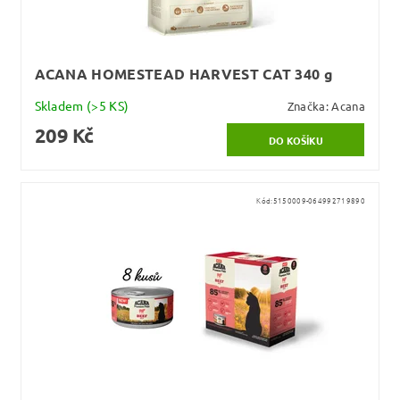
ACANA HOMESTEAD HARVEST CAT 340 g
Skladem
(>5 KS)
Značka:
Acana
209 Kč
Kód:
5150009-064992719890