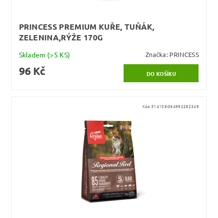
PRINCESS PREMIUM KUŘE, TUŇÁK,
ZELENINA,RÝŽE 170G
Skladem
(>5 KS)
Značka:
PRINCESS
96 Kč
Kód:
514108-064992282349