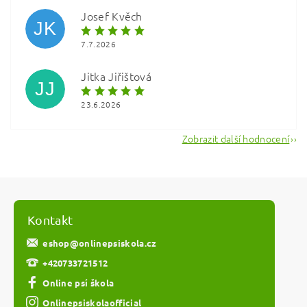
osobních údajů
Josef Kvěch
JK
7.7.2026
Jitka Jiřištová
JJ
23.6.2026
Zobrazit další hodnocení
Kontakt
eshop
@
onlinepsiskola.cz
+420733721512
Online psí škola
Onlinepsiskolaofficial