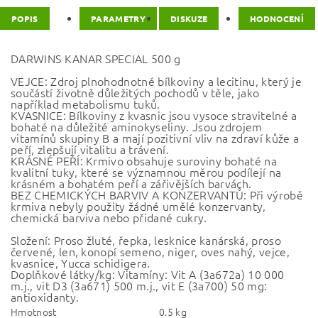
POPIS
PARAMETRY
DISKUZE
HODNOCENÍ
DARWINS KANAR SPECIAL 500 g
VEJCE: Zdroj plnohodnotné bílkoviny a lecitinu, který je
součástí životně důležitých pochodů v těle, jako
například metabolismu tuků.
KVASNICE: Bílkoviny z kvasnic jsou vysoce stravitelné a
bohaté na důležité aminokyseliny. Jsou zdrojem
vitamínů skupiny B a mají pozitivní vliv na zdraví kůže a
peří, zlepšují vitalitu a trávení.
KRÁSNÉ PEŘÍ: Krmivo obsahuje suroviny bohaté na
kvalitní tuky, které se významnou měrou podílejí na
krásném a bohatém peří a zářivějších barvách.
BEZ CHEMICKÝCH BARVIV A KONZERVANTŮ: Při výrobě
krmiva nebyly použity žádné umělé konzervanty,
chemická barviva nebo přidané cukry.
Složení: Proso žluté, řepka, lesknice kanárská, proso
červené, len, konopí semeno, niger, oves nahý, vejce,
kvasnice, Yucca schidigera.
Doplňkové látky/kg: Vitamíny: Vit A (3a672a) 10 000
m.j., vit D3 (3a671) 500 m.j., vit E (3a700) 50 mg:
antioxidanty.
Hmotnost
0.5 kg