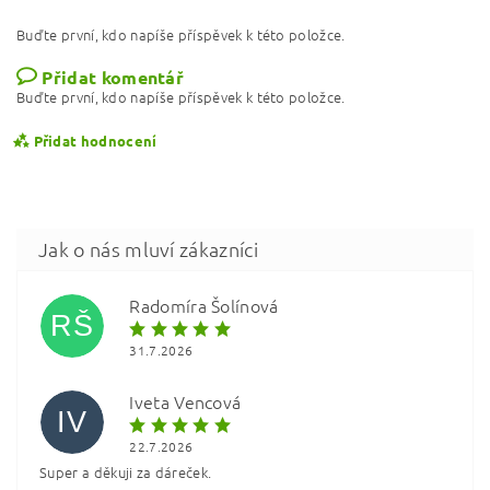
Buďte první, kdo napíše příspěvek k této položce.
Přidat komentář
Buďte první, kdo napíše příspěvek k této položce.
Přidat hodnocení
Radomíra Šolínová
RŠ
31.7.2026
Iveta Vencová
IV
22.7.2026
Super a děkuji za dáreček.
Vložením hodnocení souhlasíte s
podmínkami ochrany