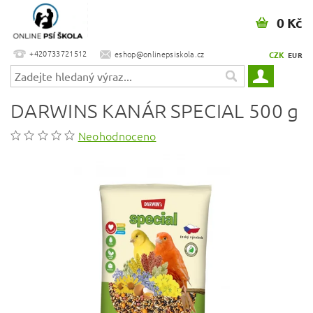
0 Kč
+420733721512
eshop@onlinepsiskola.cz
CZK
EUR
DARWINS KANÁR SPECIAL 500 g
Neohodnoceno