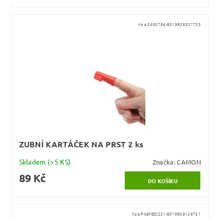
Kód:
5430786-8019808207735
ZUBNÍ KARTÁČEK NA PRST 2 ks
Skladem
(>5 KS)
Značka:
CAMON
89 Kč
Kód:
PASPESC221-8019808136721