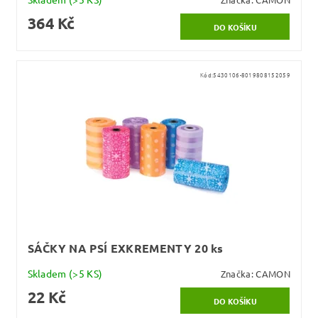
364 Kč
Kód:
5430106-8019808152059
SÁČKY NA PSÍ EXKREMENTY 20 ks
Skladem
(>5 KS)
Značka:
CAMON
22 Kč