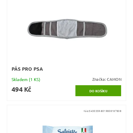
PÁS PRO PSA
Skladem
(1 KS)
Značka:
CAMON
494 Kč
Kód:
5430359-8019808187808