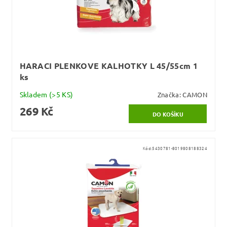
HARACI PLENKOVE KALHOTKY L 45/55cm 1
ks
Skladem
(>5 KS)
Značka:
CAMON
269 Kč
Kód:
5430781-8019808188324