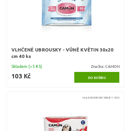
VLHČENÉ UBROUSKY - VŮNĚ KVĚTIN 30x20
cm 40 ks
Skladem
(>5 KS)
Značka:
CAMON
103 Kč
Kód:
5430090-8019808111032