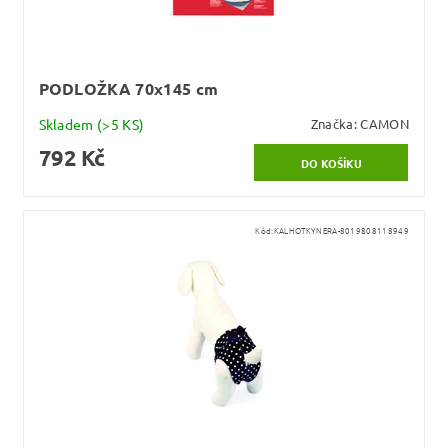
PODLOŽKA 70x145 cm
Skladem
(>5 KS)
Značka:
CAMON
792 Kč
Kód:
KALHOTKYNERA-8019808118949