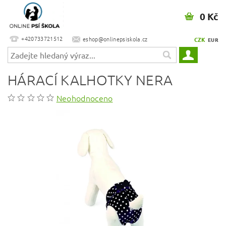
0 Kč
+420733721512
eshop@onlinepsiskola.cz
CZK
EUR
HÁRACÍ KALHOTKY NERA
Neohodnoceno