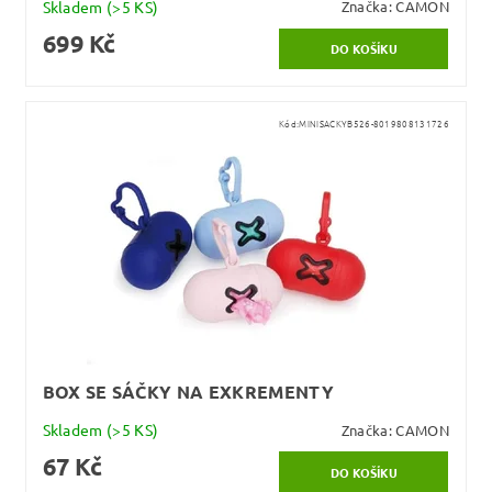
Skladem
(>5 KS)
Značka:
CAMON
699 Kč
Kód:
MINISACKYB526-8019808131726
BOX SE SÁČKY NA EXKREMENTY
Skladem
(>5 KS)
Značka:
CAMON
67 Kč