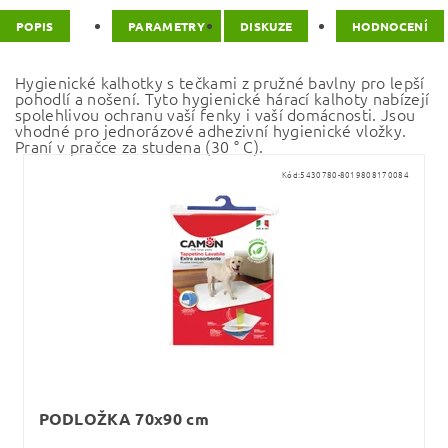
POPIS
PARAMETRY
DISKUZE
HODNOCENÍ
Hygienické kalhotky s tečkami z pružné bavlny pro lepší
pohodlí a nošení. Tyto hygienické hárací kalhoty nabízejí
spolehlivou ochranu vaší fenky i vaší domácnosti. Jsou
vhodné pro jednorázové adhezivní hygienické vložky.
Praní v pračce za studena (30 ° C).
Kód:
5430780-8019808170084
PODLOŽKA 70x90 cm