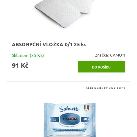
ABSORPČNÍ VLOŽKA 0/1 25 ks
Skladem
(>5 KS)
Značka:
CAMON
91 Kč
Kód:
5430355-8019808135076