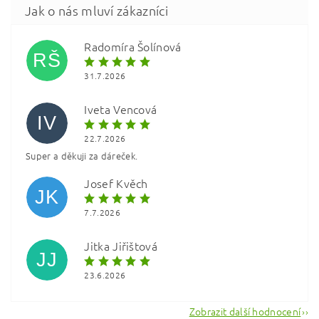
Radomíra Šolínová
RŠ
31.7.2026
Iveta Vencová
IV
22.7.2026
Super a děkuji za dáreček.
Vložením hodnocení souhlasíte s
podmínkami ochrany
osobních údajů
Josef Kvěch
JK
7.7.2026
Jitka Jiřištová
JJ
23.6.2026
Zobrazit další hodnocení