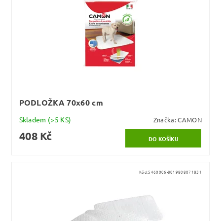
PODLOŽKA 70x60 cm
Skladem
(>5 KS)
Značka:
CAMON
408 Kč
Kód:
5460006-8019808071831