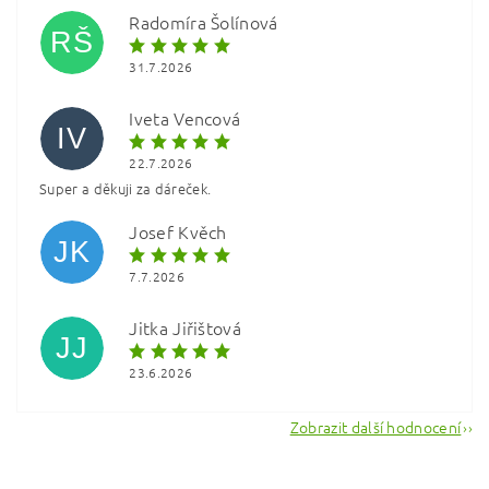
Radomíra Šolínová
RŠ
31.7.2026
Iveta Vencová
IV
22.7.2026
Super a děkuji za dáreček.
Vložením hodnocení souhlasíte s
podmínkami ochrany
osobních údajů
Josef Kvěch
JK
7.7.2026
Jitka Jiřištová
JJ
23.6.2026
Zobrazit další hodnocení