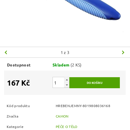
1
z 3
Dostupnost
Skladem
(2 KS)
167 Kč
Kód produktu
HREBENJEMNY-8019808036168
Značka
CAMON
Kategorie
PÉČE O TĚLO