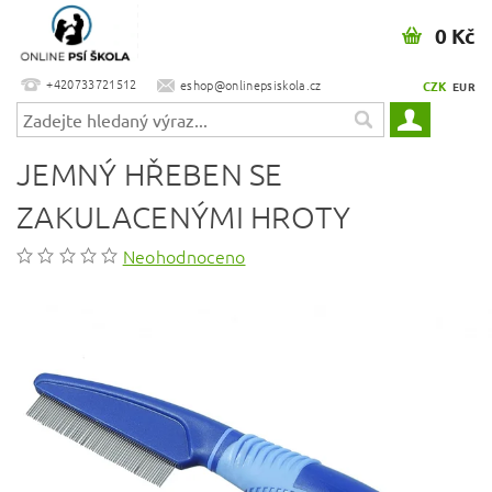
0 Kč
+420733721512
eshop@onlinepsiskola.cz
CZK
EUR
JEMNÝ HŘEBEN SE
ZAKULACENÝMI HROTY
Neohodnoceno