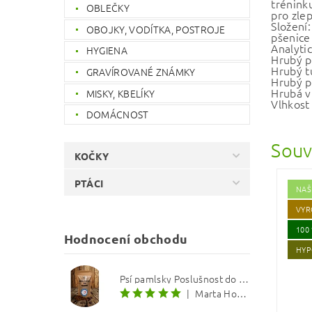
trénink
OBLEČKY
pro zle
Složení
OBOJKY, VODÍTKA, POSTROJE
pšenice
Analytic
HYGIENA
Hrubý p
Hrubý t
GRAVÍROVANÉ ZNÁMKY
Hrubý p
Hrubá v
MISKY, KBELÍKY
Vlhkost
DOMÁCNOST
Souv
KOČKY
PTÁCI
NAŠ
VYR
100
Hodnocení obchodu
HYP
Psí pamlsky Poslušnost do kapsy: Treska s červenou řepou 12 mm
|
Marta Hourová