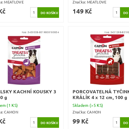
ka:
MEATLOVE
Značka:
MEATLOVE
Kč
149 Kč
Kód:
5430058-8019808180854
Kód:
5431298-8019
LSKY KACHNÍ KOUSKY 3
PORCOVATELNÁ TYČINK
0 g
KRÁLÍK 4 x 12 cm, 100 g
dem
(1 KS)
Skladem
(>5 KS)
ka:
CAMON
Značka:
CAMON
Kč
99 Kč