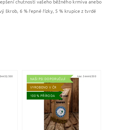
zlepšení chutnosti vašeho běžného krmiva anebo
ý škrob, 6 % řepné řízky, 5 % krupice z tvrdé
34452/300
Kód:
34446/300
NAŠI PSI DOPORUČUJÍ
VYROBENO V ČR
100 % PŘÍRODA