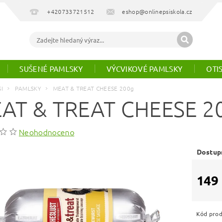
+420733721512
eshop@onlinepsiskola.cz
SUŠENÉ PAMLSKY
VÝCVIKOVÉ PAMLSKY
OTI
SI
PAMLSKY
MEAT & TREAT CHEESE 200g
AT & TREAT CHEESE 2
Neohodnoceno
Dostup
149
Kód pro