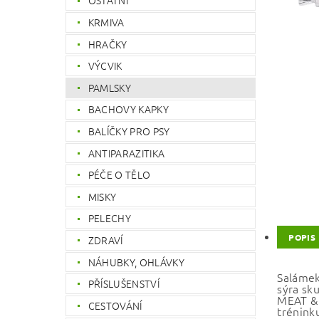
OSTATNÍ
KRMIVA
HRAČKY
VÝCVIK
PAMLSKY
BACHOVY KAPKY
BALÍČKY PRO PSY
ANTIPARAZITIKA
PÉČE O TĚLO
MISKY
PELECHY
POPIS
ZDRAVÍ
NÁHUBKY, OHLÁVKY
Salámek
PŘÍSLUŠENSTVÍ
sýra sk
MEAT & 
CESTOVÁNÍ
trénink