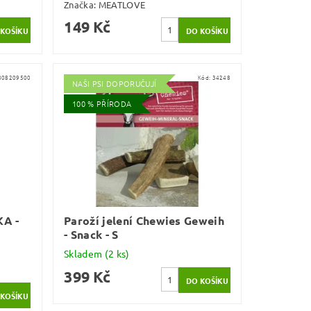
Značka:
MEATLOVE
149 Kč
808209500
Kód:
34248
NAŠI PSI DOPORUČUJÍ
100 % PŘÍRODA
A -
Paroží jelení Chewies Geweih
- Snack - S
Skladem
(2 ks)
399 Kč