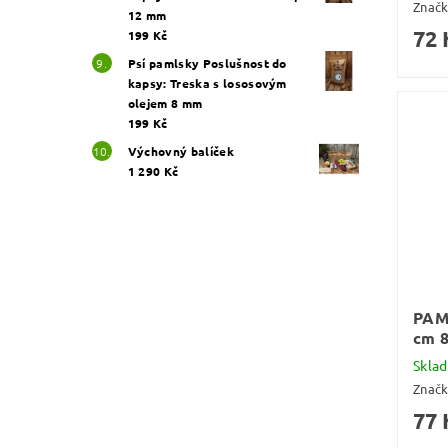
Znač
12 mm
72 
199 Kč
Psí pamlsky Poslušnost do
kapsy: Treska s lososovým
olejem 8 mm
199 Kč
Výchovný balíček
1 290 Kč
PAM
cm 8
Skla
Znač
77 