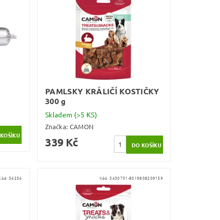
PAMLSKY KRÁLIČÍ KOSTIČKY
300 g
Skladem
(>5 KS)
Značka:
CAMON
339 Kč
Kód:
34254
Kód:
5430751-8019808209159