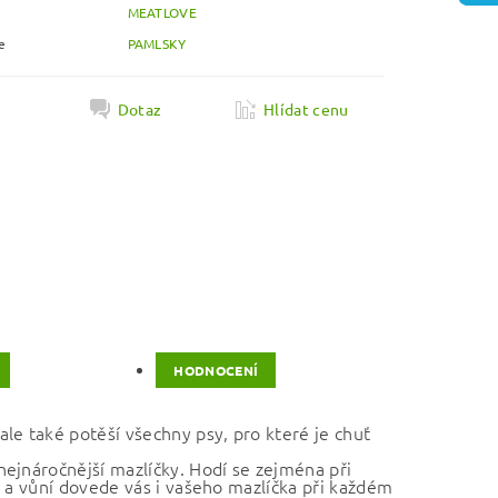
MEATLOVE
e
PAMLSKY
k
Dotaz
Hlídat cenu
HODNOCENÍ
e také potěší všechny psy, pro které je chuť
ejnáročnější mazlíčky. Hodí se zejména při
í a vůní dovede vás i vašeho mazlíčka při každém