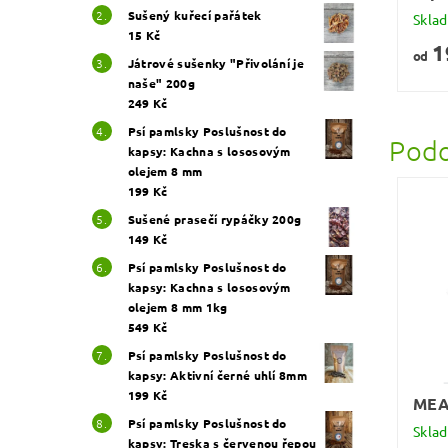
Sušený kuřecí pařátek
Skla
15 Kč
1
od
Játrové sušenky "Přivolání je
naše" 200g
249 Kč
Psí pamlsky Poslušnost do
Podo
kapsy: Kachna s lososovým
olejem 8 mm
199 Kč
Sušené prasečí rypáčky 200g
149 Kč
Psí pamlsky Poslušnost do
kapsy: Kachna s lososovým
olejem 8 mm 1kg
549 Kč
Psí pamlsky Poslušnost do
kapsy: Aktivní černé uhlí 8mm
199 Kč
MEA
Psí pamlsky Poslušnost do
Skla
kapsy: Treska s červenou řepou