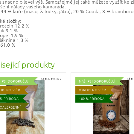
u snadno o level výš. Samozřejmě jej také můžete využít ke 
pšení nálady vašeho kamaráda.
: 44 % kuře (maso, žaludky, játra), 20 % Gouda, 8 % bramborov
ké složky:
rotein 12,2 %
uk 9,1 %
opel 1,9 %
láknina 1,3 %
 61,0 %
isející produkty
Kód:
37561/300
Kód:
I PSI DOPORUČUJÍ
NAŠI PSI DOPORUČUJÍ
OBENO V ČR
VYROBENO V ČR
 % PŘÍRODA
100 % PŘÍRODA
OALERGENNÍ