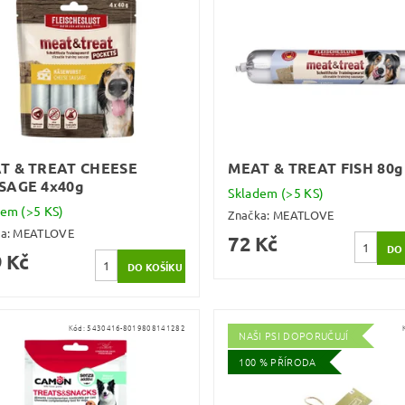
T & TREAT CHEESE
MEAT & TREAT FISH 80g
SAGE 4x40g
Skladem
(>5 KS)
dem
(>5 KS)
Značka:
MEATLOVE
ka:
MEATLOVE
72 Kč
 Kč
Kód:
5430416-8019808141282
NAŠI PSI DOPORUČUJÍ
100 % PŘÍRODA