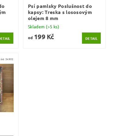
do
Psí pamlsky Poslušnost do
vým
kapsy: Treska s lososovým
olejem 8 mm
Skladem
(>5 ks)
199 Kč
od
DETAIL
DETAIL
Kód:
34902