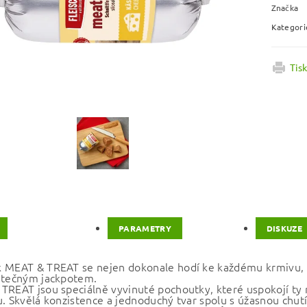
Značka
Kategori
Tis
PARAMETRY
DISKUZE
 MEAT & TREAT se nejen dokonale hodí ke každému krmivu, al
utečným jackpotem.
TREAT jsou speciálně vyvinuté pochoutky, které uspokojí ty n
u. Skvělá konzistence a jednoduchý tvar spolu s úžasnou chut