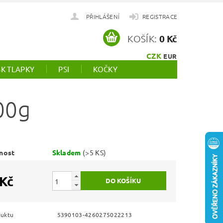
PŘIHLÁŠENÍ
REGISTRACE
KOŠÍK:
0 Kč
CZK
EUR
SK TLAPKY
PSI
KOČKY
00g
nost
Skladem
(>5 KS)
 Kč
duktu
5390103-4260275022213