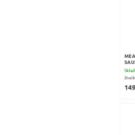
MEA
SAU
Skla
Znač
149