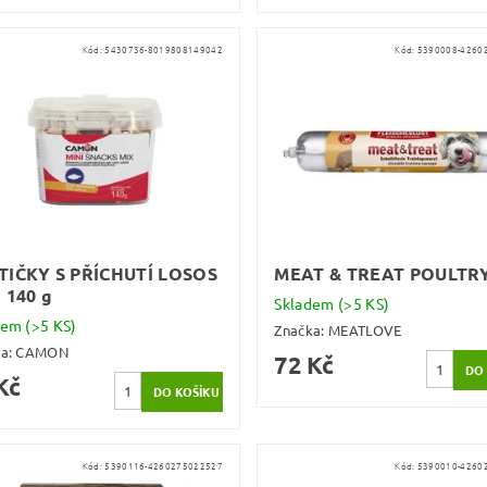
Kód:
5430736-8019808149042
Kód:
5390008-4260
TIČKY S PŘÍCHUTÍ LOSOS
MEAT & TREAT POULTRY
 140 g
Skladem
(>5 KS)
dem
(>5 KS)
Značka:
MEATLOVE
ka:
CAMON
72 Kč
Kč
Kód:
5390116-4260275022527
Kód:
5390010-4260