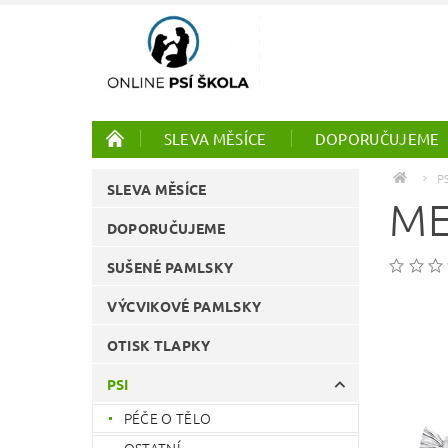
SLEVA MĚSÍCE
DOPORUČUJEME
PTÁCI
ONLINE KURZY
P
SLEVA MĚSÍCE
ME
DOPORUČUJEME
SUŠENÉ PAMLSKY
VÝCVIKOVÉ PAMLSKY
OTISK TLAPKY
PSI
PÉČE O TĚLO