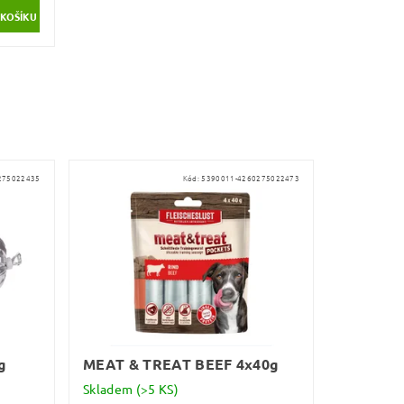
275022435
Kód:
5390011-4260275022473
g
MEAT & TREAT BEEF 4x40g
Skladem
(>5 KS)