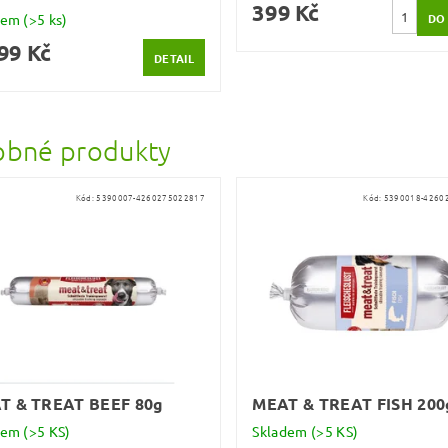
399 Kč
dem
(>5 ks)
99 Kč
DETAIL
bné produkty
Kód:
5390007-4260275022817
Kód:
5390018-4260
T & TREAT BEEF 80g
MEAT & TREAT FISH 200
dem
(>5 KS)
Skladem
(>5 KS)