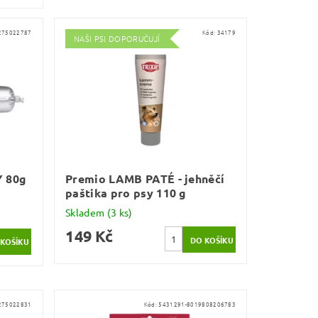
275022787
Kód:
34179
NAŠI PSI DOPORUČUJÍ
 80g
Premio LAMB PATÉ - jehněčí
paštika pro psy 110 g
Skladem
(3 ks)
149 Kč
275022831
Kód:
5431291-8019808206783