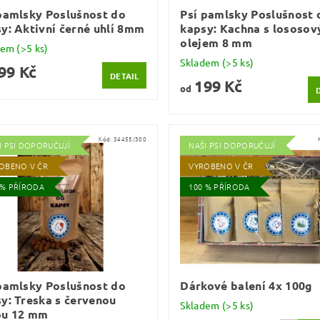
pamlsky Poslušnost do
Psí pamlsky Poslušnost 
y: Aktivní černé uhlí 8mm
kapsy: Kachna s lososo
olejem 8 mm
dem
(>5 ks)
Skladem
(>5 ks)
99 Kč
DETAIL
199 Kč
od
Kód:
34455/300
I PSI DOPORUČUJÍ
NAŠI PSI DOPORUČUJÍ
OBENO V ČR
VYROBENO V ČR
 % PŘÍRODA
100 % PŘÍRODA
pamlsky Poslušnost do
Dárkové balení 4x 100g
y: Treska s červenou
Skladem
(>5 ks)
ou 12 mm