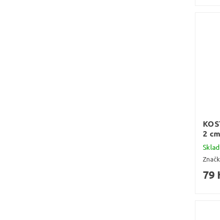
KOS
2 cm
Skla
Znač
79 