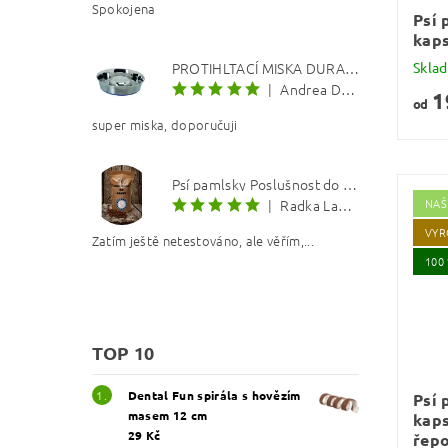
Spokojena
Psí 
kaps
PROTIHLTACÍ MISKA DURAPET
Skla
|
Andrea Dosoudilová
1
od
super miska, doporučuji
Psí pamlsky Poslušnost do kapsy: Kachna s lososovým olejem 8 mm
NAŠ
|
Radka Langerová
VYR
Zatím ještě netestováno, ale věřím,...
100
TOP 10
Dental Fun spirála s hovězím
Psí 
masem 12 cm
kaps
29 Kč
řep