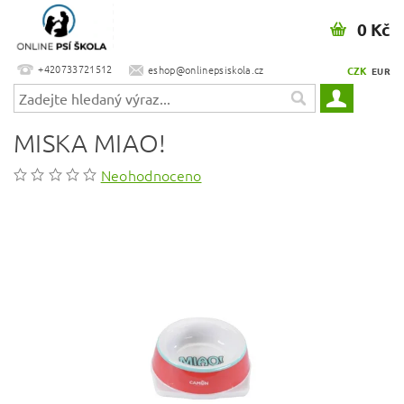
0 Kč
+420733721512
eshop@onlinepsiskola.cz
CZK
EUR
MISKA MIAO!
Neohodnoceno