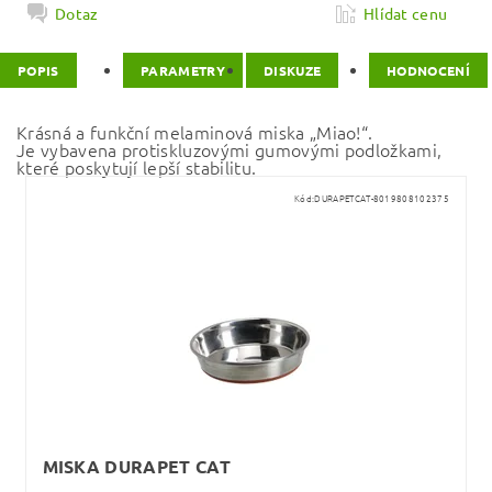
Dotaz
Hlídat cenu
POPIS
PARAMETRY
DISKUZE
HODNOCENÍ
Krásná a funkční melaminová miska „Miao!“.
Je vybavena protiskluzovými gumovými podložkami,
které poskytují lepší stabilitu.
Kód:
DURAPETCAT-8019808102375
MISKA DURAPET CAT