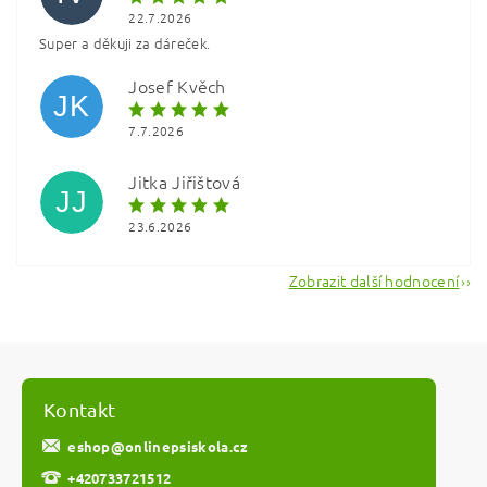
22.7.2026
Super a děkuji za dáreček.
Vložením hodnocení souhlasíte s
podmínkami ochrany
osobních údajů
Josef Kvěch
JK
7.7.2026
Jitka Jiřištová
JJ
23.6.2026
Zobrazit další hodnocení
Kontakt
eshop
@
onlinepsiskola.cz
+420733721512