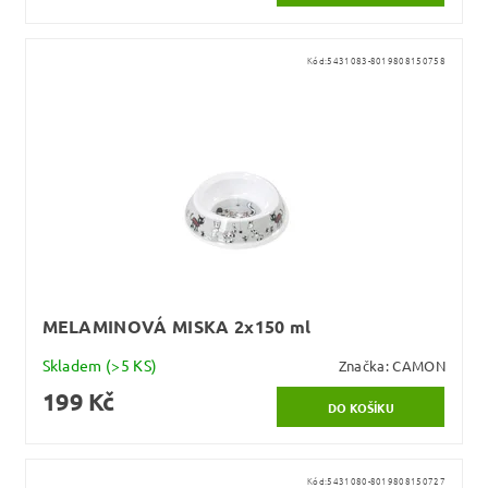
Kód:
5431083-8019808150758
MELAMINOVÁ MISKA 2x150 ml
Skladem
(>5 KS)
Značka:
CAMON
199 Kč
Kód:
5431080-8019808150727