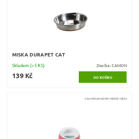
MISKA DURAPET CAT
Skladem
(>5 KS)
Značka:
CAMON
139 Kč
Kód:
MISKAMIAO-8019808210834