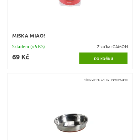
MISKA MIAO!
Skladem
(>5 KS)
Značka:
CAMON
69 Kč
Kód:
DURAPETCAT-8019808102368