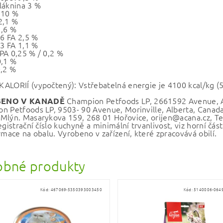
láknina 3 %
 10 %
2,1 %
1,6 %
6 FA 2,5 %
3 FA 1,1 %
PA 0,25 % / 0,2 %
0,1 %
0,2 %
ALORIÍ (vypočtený): Vstřebatelná energie je 4100 kcal/kg 
Champion Petfoods LP, 2661592 Avenue, A
ENO V KANADĚ
n Petfoods LP, 9503- 90 Avenue, Morinville, Alberta, Cana
Mlýn. Masarykova 159, 268 01 Hořovice, orijen@acana.cz, Tel.
egistrační číslo kuchyně a minimální trvanlivost, viz horní čá
rmace na obalu. Vyrobeno v zařízení, které zpracovává obilí.
bné produkty
Kód:
467069-5350393003450
Kód:
5140006-064