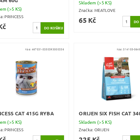
AM 60G
Skladem
(>5 KS)
dem
(>5 KS)
Značka:
MEATLOVE
ka:
PRINCESS
65 Kč
Kč
Kód:
467031-5350393000336
Kód:
514105-064
NCESS CAT 415G RYBA
ORIJEN SIX FISH CAT 34
dem
(>5 KS)
Skladem
(>5 KS)
ka:
PRINCESS
Značka:
ORIJEN
Kč
225 Kč