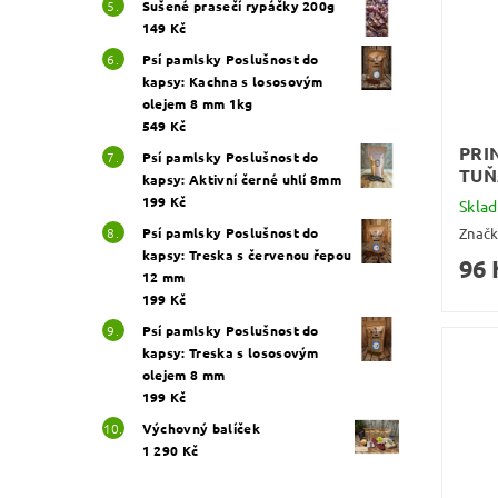
Sušené prasečí rypáčky 200g
149 Kč
Psí pamlsky Poslušnost do
kapsy: Kachna s lososovým
olejem 8 mm 1kg
549 Kč
PRI
Psí pamlsky Poslušnost do
TUŇ
kapsy: Aktivní černé uhlí 8mm
199 Kč
Skla
Psí pamlsky Poslušnost do
Znač
kapsy: Treska s červenou řepou
96 
12 mm
199 Kč
Psí pamlsky Poslušnost do
kapsy: Treska s lososovým
olejem 8 mm
199 Kč
Výchovný balíček
1 290 Kč