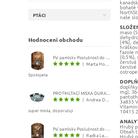
kanadsk
bohatě 
NorthSt
PTÁCI
naše sl
SLOŽEN
maso (5
dehydro
Hodnocení obchodu
(4%), d
hráškový
fazole n
(0,5%), 
Psí pamlsky Poslušnost do kapsy: Treska s červenou řepou 12 mm
čerstvá 
|
Marta Hourová
čerstvé 
ostrope
Spokojena
DOPLŇ
doplňky
mg), 3b
PROTIHLTACÍ MISKA DURAPET
pantoth
|
Andrea Dosoudilová
3a835 V
Vitamin
super miska, doporučuji
10415 2
ANALY
Hrubý p
Psí pamlsky Poslušnost do kapsy: Kachna s lososovým olejem 8 mm
Obsah t
|
Radka Langerová
Hrubý p