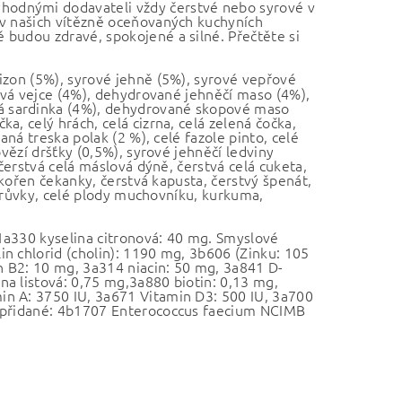
hodnými dodavateli vždy čerstvé nebo syrové v
 v našich vítězně oceňovaných kuchyních
 budou zdravé, spokojené a silné. Přečtěte si
bizon (5%), syrové jehně (5%), syrové vepřové
stvá vejce (4%), dehydrované jehněčí maso (4%),
á sardinka (4%), dehydrované skopové maso
, celý hrách, celá cizrna, celá zelená čočka,
aná treska polak (2 %), celé fazole pinto, celé
ovězí dršťky (0,5%), syrové jehněčí ledviny
 čerstvá celá máslová dýně, čerstvá celá cuketa,
 kořen čekanky, čerstvá kapusta, čerstvý špenát,
 borůvky, celé plody muchovníku, kurkuma,
 1a330 kyselina citronová: 40 mg. Smyslové
n chlorid (cholin): 1190 mg, 3b606 (Zinku: 105
n B2: 10 mg, 3a314 niacin: 50 mg, 3a841 D-
a listová: 0,75 mg,3a880 biotin: 0,13 mg,
in A: 3750 IU, 3a671 Vitamin D3: 500 IU, 3a700
é přidané: 4b1707 Enterococcus faecium NCIMB