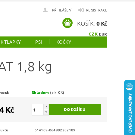
PŘIHLÁŠENÍ
REGISTRACE
KOŠÍK:
0 Kč
CZK
EUR
SK TLAPKY
PSI
KOČKY
T 1,8 kg
nost
Skladem
(>5 KS)
4 Kč
duktu
514109-064992282189