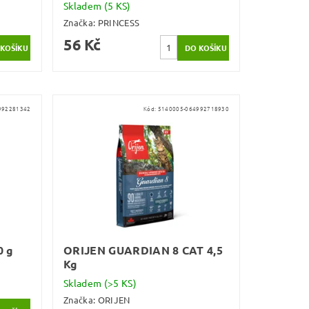
Skladem
(5 KS)
Značka:
PRINCESS
56 Kč
992281342
Kód:
5140005-064992718930
0 g
ORIJEN GUARDIAN 8 CAT 4,5
Kg
Skladem
(>5 KS)
Značka:
ORIJEN