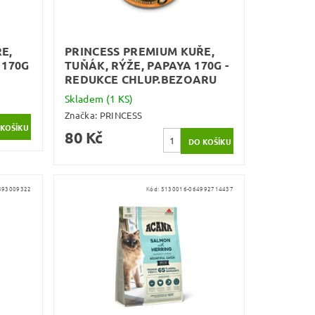
E,
PRINCESS PREMIUM KUŘE,
 170G
TUŇÁK, RÝŽE, PAPAYA 170G -
REDUKCE CHLUP.BEZOARU
Skladem
(1 KS)
Značka:
PRINCESS
80 Kč
393009322
Kód:
5130016-064992714437