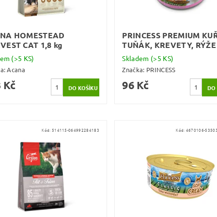
NA HOMESTEAD
PRINCESS PREMIUM KUŘ
VEST CAT 1,8 kg
TUŇÁK, KREVETY, RÝŽE
dem
(>5 KS)
Skladem
(>5 KS)
ka:
Acana
Značka:
PRINCESS
 Kč
96 Kč
Kód:
514115-064992284183
Kód:
4670106-5350