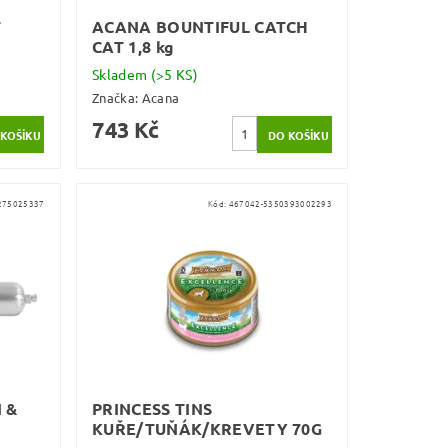
T
ACANA BOUNTIFUL CATCH
CAT 1,8 kg
Skladem
(>5 KS)
Značka:
Acana
743 Kč
275025337
Kód:
467042-5350393002293
 &
PRINCESS TINS
KUŘE/TUŇÁK/KREVETY 70G