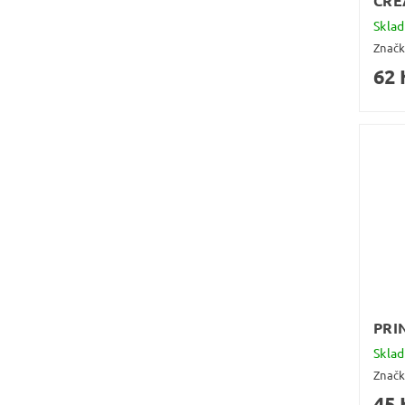
CRE
Skla
Znač
62 
PRI
Skla
Znač
45 