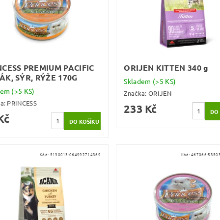
NCESS PREMIUM PACIFIC
ORIJEN KITTEN 340 g
ÁK, SÝR, RÝŽE 170G
Skladem
(>5 KS)
dem
(>5 KS)
Značka:
ORIJEN
ka:
PRINCESS
233 Kč
Kč
Kód:
5130013-064992714369
Kód:
467066-5350