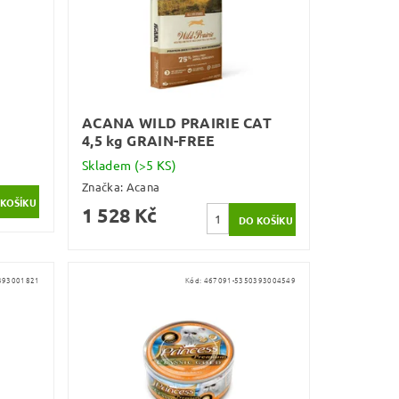
ACANA WILD PRAIRIE CAT
4,5 kg GRAIN-FREE
Skladem
(>5 KS)
Značka:
Acana
1 528 Kč
393001821
Kód:
467091-5350393004549