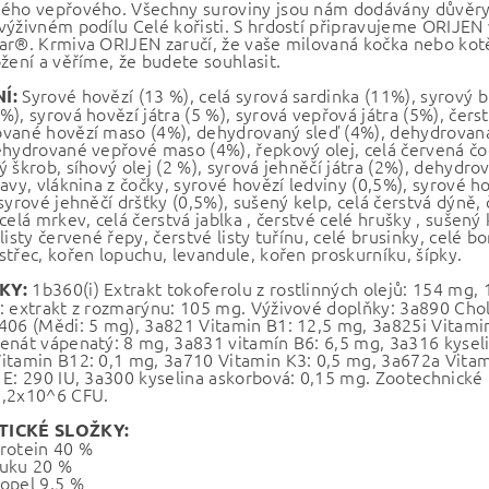
ého vepřového. Všechny suroviny jsou nám dodávány důvěry
výživném podílu Celé kořisti. S hrdostí připravujeme ORIJEN
ar®. Krmiva ORIJEN zaručí, že vaše milovaná kočka nebo kotě
ožení a věříme, že budete souhlasit.
Syrové hovězí (13 %), celá syrová sardinka (11%), syrový 
Í:
%), syrová hovězí játra (5 %), syrová vepřová játra (5%), čer
vané hovězí maso (4%), dehydrovaný sleď (4%), dehydrovan
ehydrované vepřové maso (4%), řepkový olej, celá červená čočka
 škrob, síhový olej (2 %), syrová jehněčí játra (2%), dehydrov
avy, vláknina z čočky, syrové hovězí ledviny (0,5%), syrové h
syrové jehněčí dršťky (0,5%), sušený kelp, celá čerstvá dýně,
celá mrkev, celá čerstvá jablka , čerstvé celé hrušky , sušený
listy červené řepy, čerstvé listy tuřínu, celé brusinky, celé
střec, kořen lopuchu, levandule, kořen proskurníku, šípky.
1b360(i) Extrakt tokoferolu z rostlinných olejů: 154 mg,
KY:
: extrakt z rozmarýnu: 105 mg. Výživové doplňky: 3a890 Choli
406 (Mědi: 5 mg), 3a821 Vitamin B1: 12,5 mg, 3a825i Vitami
enát vápenatý: 8 mg, 3a831 vitamín B6: 6,5 mg, 3a316 kyselin
itamin B12: 0,1 mg, 3a710 Vitamin K3: 0,5 mg, 3a672a Vitam
 E: 290 IU, 3a300 kyselina askorbová: 0,15 mg. Zootechnick
,2x10^6 CFU.
TICKÉ SLOŽKY:
rotein 40 %
uku 20 %
opel 9,5 %