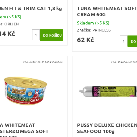
EN FIT & TRIM CAT 1,8 kg
TUNA WHITEMEAT SOF
CREAM 60G
dem
(>5 KS)
Skladem
(>5 KS)
ka:
ORIJEN
Značka:
PRINCESS
14 Kč
62 Kč
Kód:
4670108-5350393009346
Kód:
5390004-4260
A WHITEMEAT
PUSSY DELUXE CHICKEN
STER&OMEGA SOFT
SEAFOOD 100g