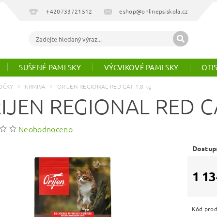
+420733721512
eshop@onlinepsiskola.cz
SUŠENÉ PAMLSKY
VÝCVIKOVÉ PAMLSKY
OTI
OČKY
KRMIVA
ORIJEN REGIONAL RED CAT 1,8 kg
IJEN REGIONAL RED CA
Neohodnoceno
Dostup
1 13
Kód pro