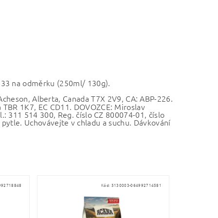
(533 na odměrku (250ml/ 130g).
cheson, Alberta, Canada T7X 2V9, CA: ABP-226.
da TBR 1K7, EC CD11. DOVOZCE: Miroslav
: 311 514 300, Reg. číslo CZ 800074-01, číslo
st pytle. Uchovávejte v chladu a suchu. Dávkování
992718848
Kód:
5130003-064992714581