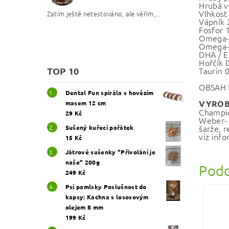
Hrubá v
Vlhkost
Zatím ještě netestováno, ale věřím,...
Vápník 
Fosfor 
Omega-
Omega-
DHA / E
Hořčík 
TOP 10
Taurin 
OBSAH K
Dental Fun spirála s hovězím
VYROB
masem 12 cm
Champio
29 Kč
Weber- 
šarže, r
Sušený kuřecí pařátek
viz info
15 Kč
Játrové sušenky "Přivolání je
naše" 200g
Podo
249 Kč
Psí pamlsky Poslušnost do
kapsy: Kachna s lososovým
olejem 8 mm
199 Kč