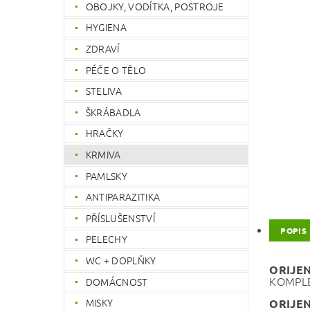
OBOJKY, VODÍTKA, POSTROJE
HYGIENA
ZDRAVÍ
PÉČE O TĚLO
STELIVA
ŠKRÁBADLA
HRAČKY
KRMIVA
PAMLSKY
ANTIPARAZITIKA
PŘÍSLUŠENSTVÍ
POPIS
PELECHY
WC + DOPLŇKY
ORIJE
KOMPLE
DOMÁCNOST
MISKY
ORIJE