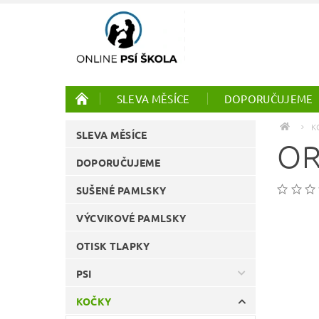
SLEVA MĚSÍCE
DOPORUČUJEME
PTÁCI
ONLINE KURZY
K
SLEVA MĚSÍCE
OR
DOPORUČUJEME
SUŠENÉ PAMLSKY
VÝCVIKOVÉ PAMLSKY
OTISK TLAPKY
PSI
KOČKY