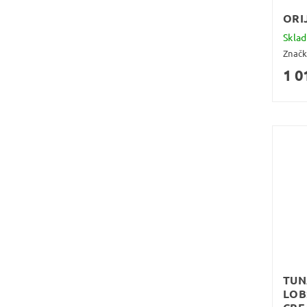
ORIJ
Skla
Znač
1 0
TUN
LOB