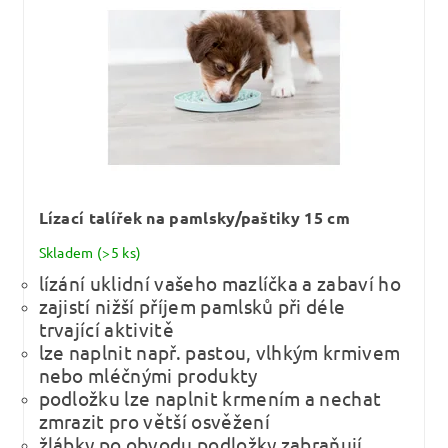
Lízací talířek na pamlsky/paštiky 15 cm
Skladem
(>5 ks)
lízání uklidní vašeho mazlíčka a zabaví ho
zajistí nižší příjem pamlsků při déle
trvající aktivitě
lze naplnit např. pastou, vlhkým krmivem
nebo mléčnými produkty
podložku lze naplnit krmením a nechat
zmrazit pro větší osvěžení
žlábky po obvodu podložky zabraňují