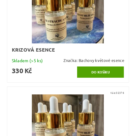
KRIZOVÁ ESENCE
Skladem
(>5 ks)
Značka:
Bachovy květové esence
330 Kč
Kód:
32376