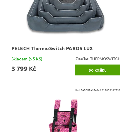
PELECH ThermoSwitch PAROS LUX
Skladem
(>5 KS)
Značka:
THERMOSWITCH
3 799 Kč
Kód:
BATOHFANTASY-8019808187730