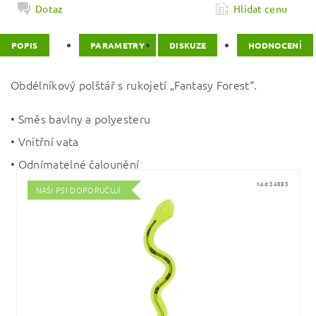
Dotaz
Hlídat cenu
POPIS
PARAMETRY
DISKUZE
HODNOCENÍ
Obdélníkový polštář s rukojetí „Fantasy Forest“.
• Směs bavlny a polyesteru
• Vnitřní vata
• Odnímatelné čalounění
Kód:
34885
NAŠI PSI DOPORUČUJÍ