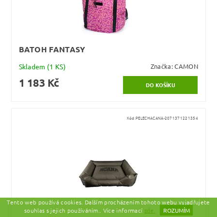
BATOH FANTASY
Skladem
(1 KS)
Značka:
CAMON
1 183 Kč
Kód:
PELECHACANA-2071371221354
Tento web používá cookies. Dalším procházením tohoto webu vyjadřujete
souhlas s jejich používáním.. Více informací
zde.
ROZUMÍM