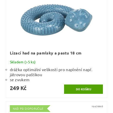
Lízací had na pamlsky a pastu 18 cm
Skladem
(>5 ks)
drážka optimální velikosti pro naplnění např.
játrovou paštikou
se zvukem
249 Kč
Kód:
36645
NAŠI PSI DOPORUČUJÍ