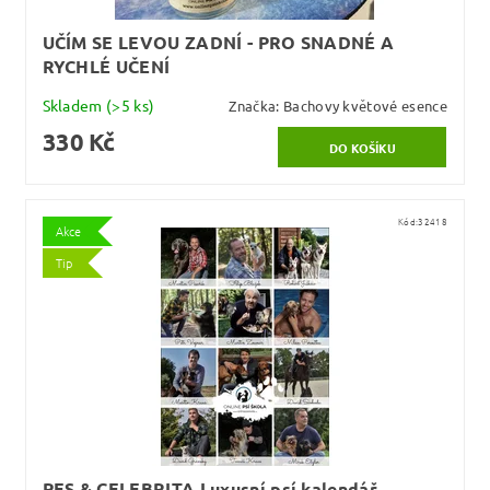
UČÍM SE LEVOU ZADNÍ - PRO SNADNÉ A
RYCHLÉ UČENÍ
Skladem
(>5 ks)
Značka:
Bachovy květové esence
330 Kč
Kód:
32418
Akce
Tip
PES & CELEBRITA Luxusní psí kalendář