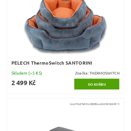
PELECH ThermoSwitch SANTORINI
Skladem
(>5 KS)
Značka:
THERMOSWITCH
2 499 Kč
Kód:
POLSTARMILOSSEDA-4260583869913