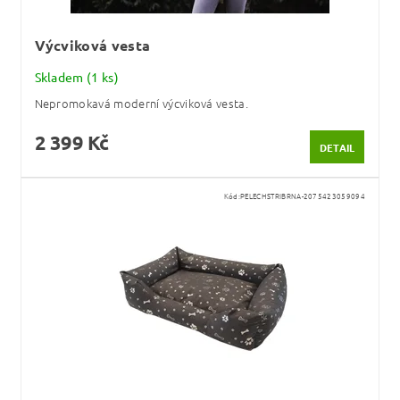
Výcviková vesta
Skladem
(1 ks)
Nepromokavá moderní výcviková vesta.
2 399 Kč
DETAIL
Kód:
PELECHSTRIBRNA-2075423059094