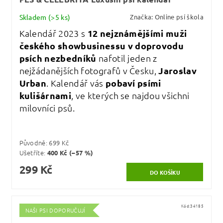
Skladem
(>5 ks)
Značka:
Online psí škola
Kalendář 2023 s
12 nejznámějšími muži
českého showbusinessu v doprovodu
psích nezbedníků
nafotil jeden z
nejžádanějších fotografů v Česku,
Jaroslav
Urban
. Kalendář vás
pobaví psími
kulišárnami
, ve kterých se najdou všichni
milovníci psů.
Původně:
699 Kč
Ušetříte
:
400 Kč (–57 %)
299 Kč
Kód:
34185
NAŠI PSI DOPORUČUJÍ