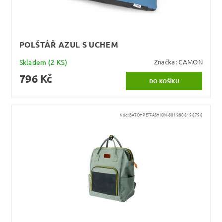
POLŠTÁŘ AZUL S UCHEM
Skladem
(2 KS)
Značka:
CAMON
796 Kč
Kód:
BATOHPETFASHION-8019808198798