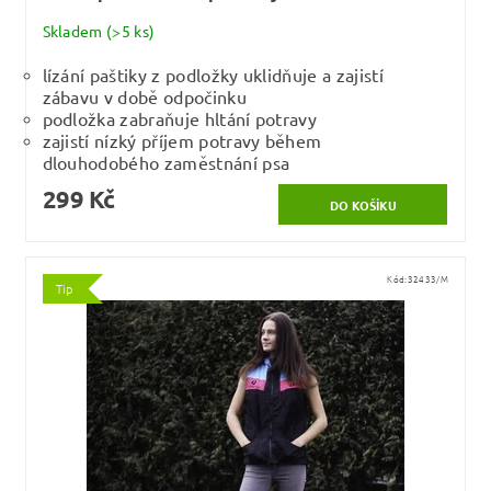
Skladem
(>5 ks)
lízání paštiky z podložky uklidňuje a zajistí
zábavu v době odpočinku
podložka zabraňuje hltání potravy
zajistí nízký příjem potravy během
dlouhodobého zaměstnání psa
299 Kč
Kód:
32433/M
Tip