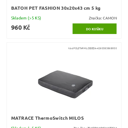
BATOH PET FASHION 30x20x43 cm 5 kg
Skladem
(>5 KS)
Značka:
CAMON
960 Kč
Kód:
POLSTARMILOSSEDA-4260583868930
MATRACE ThermoSwitch MILOS