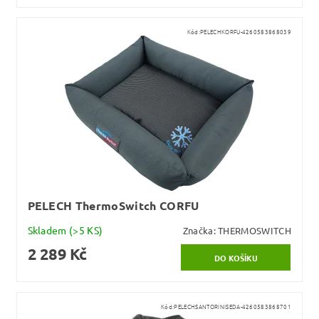
Kód:
PELECHKORFU-4260583868039
PELECH ThermoSwitch CORFU
Skladem
(>5 KS)
Značka:
THERMOSWITCH
2 289 Kč
Kód:
PELECHSANTORINISEDA-4260583868701