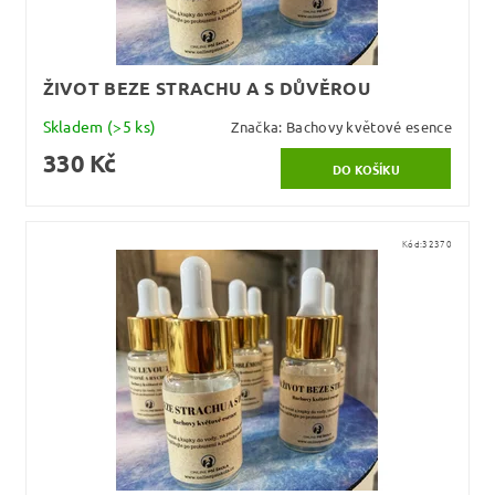
ŽIVOT BEZE STRACHU A S DŮVĚROU
Skladem
(>5 ks)
Značka:
Bachovy květové esence
330 Kč
Kód:
32370