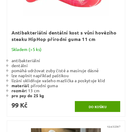
Antibakteriální dentální kost s vůní hovězího
steaku HipHop přírodní guma 11 cm
Skladem
(>5 ks)
antibakteriální
dentální
pomáhá udržovat zuby čisté a masíruje dásně
lze naplnit například paštikou
lízání uklidňuje vašeho mazlíčka a poskytuje klid
materiál
: přírodní guma
rozměr:
13 cm
pro psy do 25 kg
99 Kč
Kód:
32367