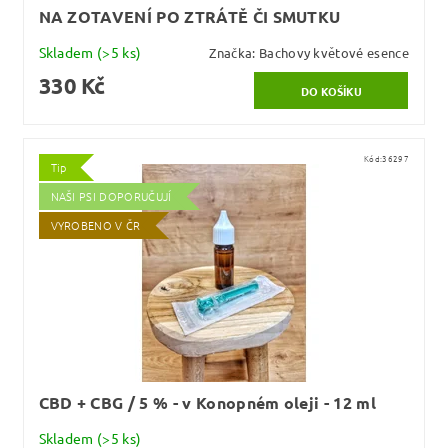
NA ZOTAVENÍ PO ZTRÁTĚ ČI SMUTKU
Skladem
(>5 ks)
Značka:
Bachovy květové esence
330 Kč
Kód:
36297
Tip
NAŠI PSI DOPORUČUJÍ
VYROBENO V ČR
CBD + CBG / 5 % - v Konopném oleji - 12 ml
Skladem
(>5 ks)