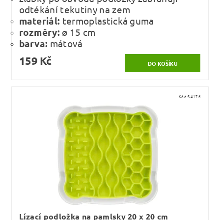
odtékání tekutiny na zem
materiál:
termoplastická guma
rozměry:
ø 15 cm
barva:
mátová
159 Kč
Kód:
34176
Lízací podložka na pamlsky 20 x 20 cm