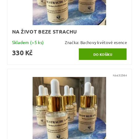
NA ŽIVOT BEZE STRACHU
Skladem
(>5 ks)
Značka:
Bachovy květové esence
330 Kč
Kód:
32364