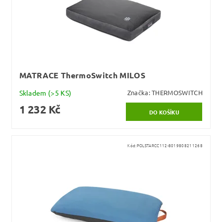
MATRACE ThermoSwitch MILOS
Skladem
(>5 KS)
Značka:
THERMOSWITCH
1 232 Kč
Kód:
POLSTARCC112-8019808211268