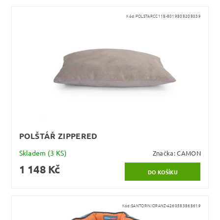
Kód:
POLSTARCC118-8019808208039
POLŠTÁŘ ZIPPERED
Skladem
(3 KS)
Značka:
CAMON
1 148 Kč
Kód:
SANTORINIORANZ-4260583868619