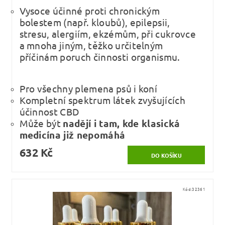
Vysoce účinné proti chronickým
bolestem (např. kloubů), epilepsii,
stresu, alergiím, ekzémům, při cukrovce
a mnoha jiným, těžko určitelným
příčinám poruch činnosti organismu.
Pro všechny plemena psů i koní
Kompletní spektrum látek zvyšujících
účinnost CBD
Může být
nadějí i tam, kde klasická
medicína již nepomáhá
632 Kč
Kód:
32361