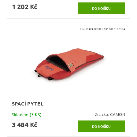
1 202 Kč
Kód:
SPACAKCC001-8019808172354
SPACÍ PYTEL
Skladem
(3 KS)
Značka:
CAMON
3 484 Kč