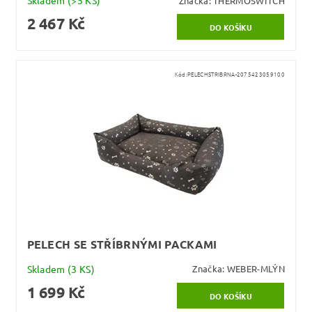
Skladem
(>5 KS)
Značka:
THERMOSWITCH
2 467 Kč
Kód:
PELECHSTRIBRNA-2075423059100
PELECH SE STŘÍBRNÝMI PACKAMI
Skladem
(3 KS)
Značka:
WEBER-MLÝN
1 699 Kč