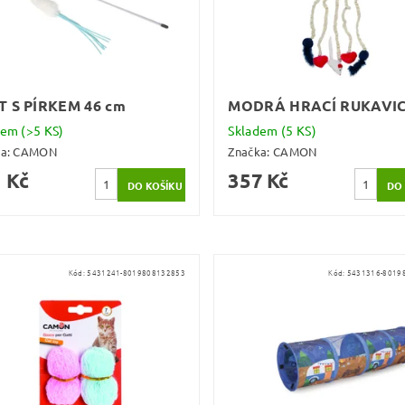
T S PÍRKEM 46 cm
MODRÁ HRACÍ RUKAVI
dem
(>5 KS)
Skladem
(5 KS)
ka:
CAMON
Značka:
CAMON
 Kč
357 Kč
Kód:
5431241-8019808132853
Kód:
5431316-8019