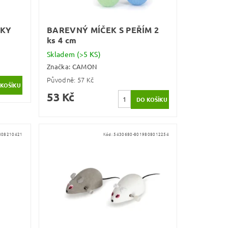
ČKY
BAREVNÝ MÍČEK S PEŘÍM 2
ks 4 cm
Skladem
(>5 KS)
Značka:
CAMON
Původně:
57 Kč
53 Kč
808210421
Kód:
5430680-8019808012254