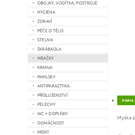
OBOJKY, VODÍTKA, POSTROJE
HYGIENA
ZDRAVÍ
PÉČE O TĚLO
STELIVA
ŠKRÁBADLA
HRAČKY
KRMIVA
PAMLSKY
ANTIPARAZITIKA
PŘÍSLUŠENSTVÍ
POPIS
PELECHY
WC + DOPLŇKY
Myška p
DOMÁCNOST
MISKY