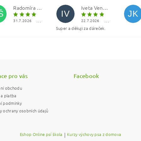
Radomíra Šolínová
Iveta Vencová
Š
IV
JK
31.7.2026
22.7.2026
Super a děkuji za dáreček.
ním hodnocení souhlasíte s
podmínkami ochrany osobních údajů
ce pro vás
Facebook
ní obchodu
a platba
í podmínky
 ochrany osobních údajů
Eshop Online psí škola
|
Kurzy výchovy psa z domova