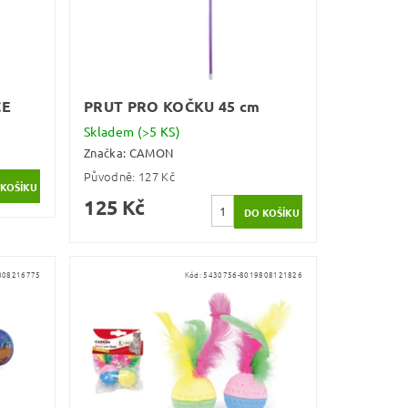
CE
PRUT PRO KOČKU 45 cm
Skladem
(>5 KS)
Značka:
CAMON
Původně:
127 Kč
125 Kč
808216775
Kód:
5430756-8019808121826