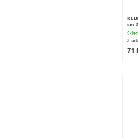
KLU
cm 2
Skla
Znač
71 