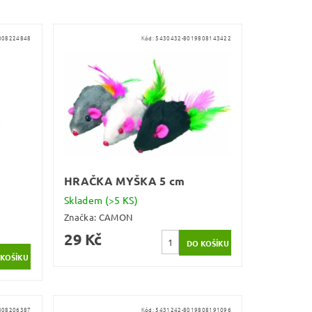
808224848
Kód:
5430432-8019808143422
HRAČKA MYŠKA 5 cm
Skladem
(>5 KS)
Značka:
CAMON
29 Kč
808206387
Kód:
5431242-8019808191096