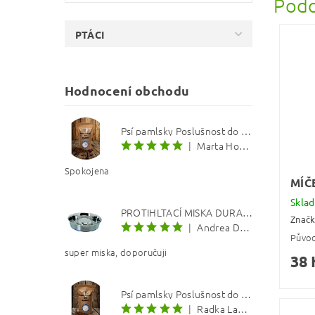
Podo
PTÁCI
Hodnocení obchodu
Psí pamlsky Poslušnost do kapsy: Treska s červenou řepou 12 mm
|
Marta Hourová
Spokojena
MÍČ
Skla
PROTIHLTACÍ MISKA DURAPET
Znač
|
Andrea Dosoudilová
Půvo
super miska, doporučuji
38 
Psí pamlsky Poslušnost do kapsy: Kachna s lososovým olejem 8 mm
|
Radka Langerová