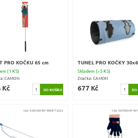
T PRO KOČKU 65 cm
TUNEL PRO KOČKY 30x6
dem
(1 KS)
Skladem
(>5 KS)
ka:
CAMON
Značka:
CAMON
 Kč
677 Kč
Kód:
5430439-8019808172422
Kód:
5430064-8166