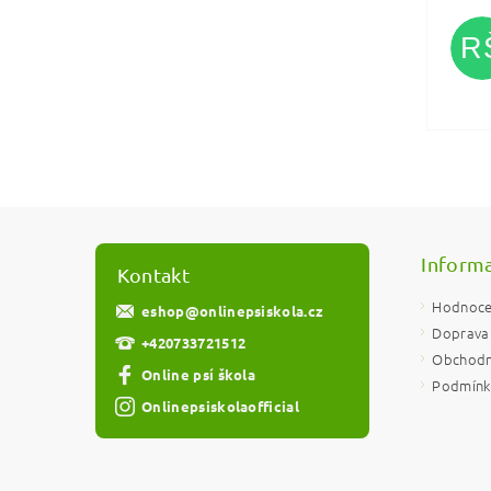
R
Vlože
Informa
Kontakt
Hodnoce
eshop
@
onlinepsiskola.cz
Doprava 
+420733721512
Obchodn
Online psí škola
Podmínky
Onlinepsiskolaofficial