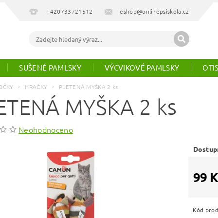
+420733721512
eshop@onlinepsiskola.cz
SUŠENÉ PAMLSKY
VÝCVIKOVÉ PAMLSKY
OTI
OČKY
HRAČKY
PLETENÁ MYŠKA 2 ks
ETENÁ MYŠKA 2 ks
Neohodnoceno
Dostup
99 K
Kód pro