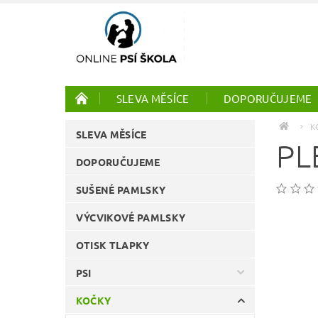
SLEVA MĚSÍCE
DOPORUČUJEME
PTÁCI
ONLINE KURZY
K
SLEVA MĚSÍCE
PL
DOPORUČUJEME
SUŠENÉ PAMLSKY
VÝCVIKOVÉ PAMLSKY
OTISK TLAPKY
PSI
KOČKY