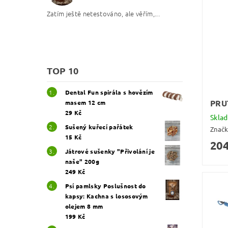
Zatím ještě netestováno, ale věřím,...
TOP 10
Dental Fun spirála s hovězím
PRU
masem 12 cm
29 Kč
Skla
Sušený kuřecí pařátek
Znač
15 Kč
204
Játrové sušenky "Přivolání je
naše" 200g
249 Kč
Psí pamlsky Poslušnost do
kapsy: Kachna s lososovým
olejem 8 mm
199 Kč