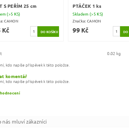
T S PEŘÍM 25 cm
PTÁČEK 1 ks
dem
(>5 KS)
Skladem
(>5 KS)
ka:
CAMON
Značka:
CAMON
 Kč
99 Kč
t
0.02 kg
ní, kdo napíše příspěvek k této položce.
at komentář
ní, kdo napíše příspěvek k této položce.
 hodnocení