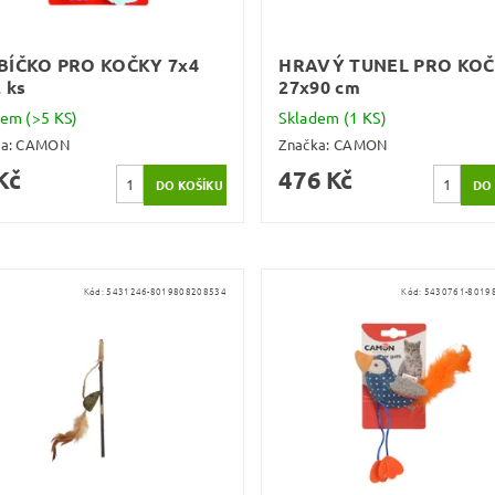
BÍČKO PRO KOČKY 7x4
HRAVÝ TUNEL PRO KO
 ks
27x90 cm
dem
(>5 KS)
Skladem
(1 KS)
ka:
CAMON
Značka:
CAMON
Kč
476 Kč
Kód:
5431246-8019808208534
Kód:
5430761-8019