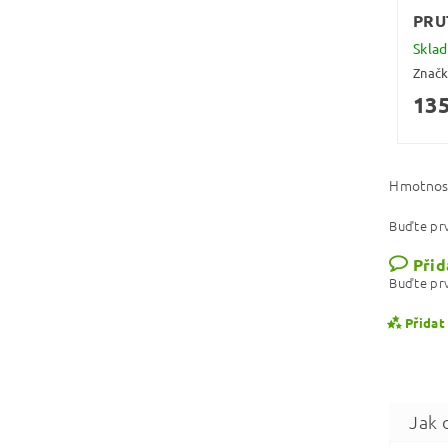
PRU
Skla
Znač
135
Hmotnos
Buďte prv
Přid
Buďte prv
Přidat