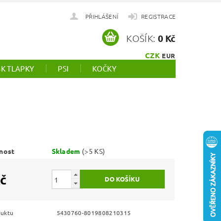
PŘIHLÁŠENÍ
REGISTRACE
KOŠÍK:
0 Kč
CZK
EUR
SK TLAPKY
PSI
KOČKY
nost
Skladem
(>5 KS)
č
duktu
5430760-8019808210315