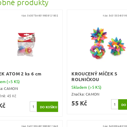
bné produkty
Kód:
5430754-8019808121802
Kód:
5431303-8019
EK ATOM 2 ks 6 cm
KROUCENÝ MÍČEK S
ROLNIČKOU
dem
(>5 KS)
Skladem
(>5 KS)
ka:
CAMON
Značka:
CAMON
dně:
45 Kč
55 Kč
Kč
Kód:
5431302-8019808211640
Kód:
5430094-8019