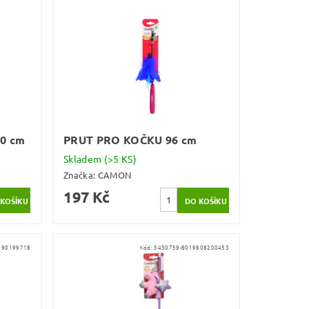
0 cm
PRUT PRO KOČKU 96 cm
Skladem
(>5 KS)
Značka:
CAMON
197 Kč
190199718
Kód:
5430759-8019808200453