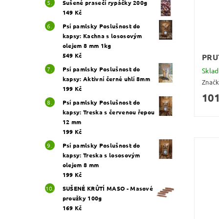
Sušené prasečí rypáčky 200g
149 Kč
Psí pamlsky Poslušnost do
kapsy: Kachna s lososovým
olejem 8 mm 1kg
549 Kč
PRU
Psí pamlsky Poslušnost do
Skla
kapsy: Aktivní černé uhlí 8mm
Znač
199 Kč
101
Psí pamlsky Poslušnost do
kapsy: Treska s červenou řepou
12 mm
199 Kč
Psí pamlsky Poslušnost do
kapsy: Treska s lososovým
olejem 8 mm
199 Kč
SUŠENÉ KRŮTÍ MASO - Masové
proužky 100g
169 Kč