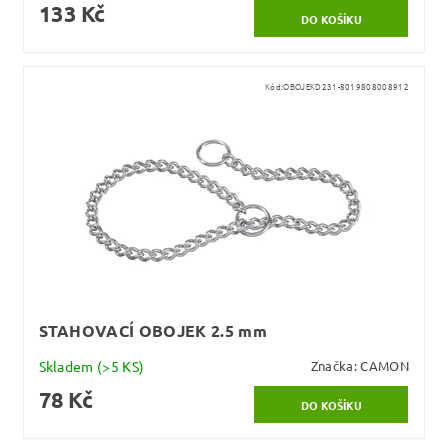
133 Kč
Kód:
OBOJEKD231-8019808008912
STAHOVACÍ OBOJEK 2.5 mm
Skladem
(>5 KS)
Značka:
CAMON
78 Kč