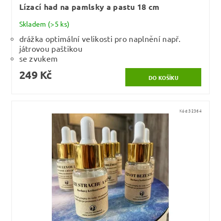
Lízací had na pamlsky a pastu 18 cm
Skladem
(>5 ks)
drážka optimální velikosti pro naplnění např.
játrovou paštikou
se zvukem
249 Kč
Kód:
32364