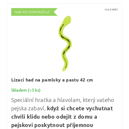
Kód:
34885
NAŠI PSI DOPORUČUJÍ
Lízací had na pamlsky a pastu 42 cm
Skladem
(>5 ks)
Speciální hračka a hlavolam, který vašeho
pejska zabaví,
když si chcete vychutnat
chvíli klidu nebo odejít z domu a
pejskovi poskytnout příjemnou