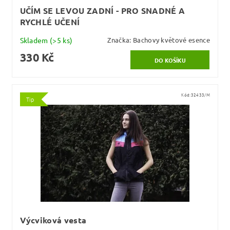
UČÍM SE LEVOU ZADNÍ - PRO SNADNÉ A
RYCHLÉ UČENÍ
Skladem
(>5 ks)
Značka:
Bachovy květové esence
330 Kč
Kód:
32433/M
Tip
Výcviková vesta