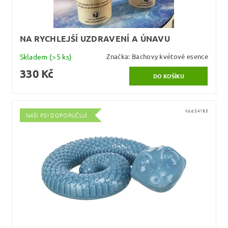
NA RYCHLEJŠÍ UZDRAVENÍ A ÚNAVU
Skladem
(>5 ks)
Značka:
Bachovy květové esence
330 Kč
Kód:
34185
NAŠI PSI DOPORUČUJÍ