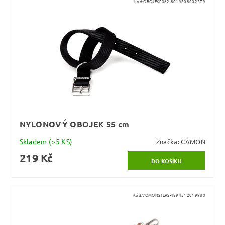
Kód:
OBOJEKF062-8019808002279
NYLONOVÝ OBOJEK 55 cm
Skladem
(>5 KS)
Značka:
CAMON
219 Kč
Kód:
VOMONSTERS-4894512019980