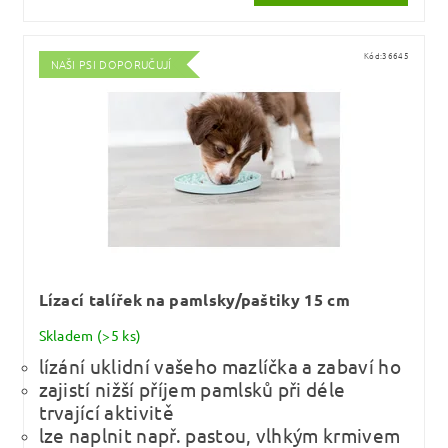
Kód:
36645
NAŠI PSI DOPORUČUJÍ
Lízací talířek na pamlsky/paštiky 15 cm
Skladem
(>5 ks)
lízání uklidní vašeho mazlíčka a zabaví ho
zajistí nižší příjem pamlsků při déle
trvající aktivitě
lze naplnit např. pastou, vlhkým krmivem