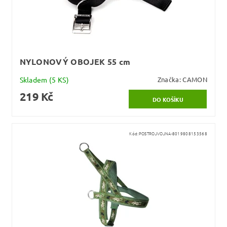
NYLONOVÝ OBOJEK 55 cm
Skladem
(5 KS)
Značka:
CAMON
219 Kč
Kód:
POSTROJVOJNA-8019808153568