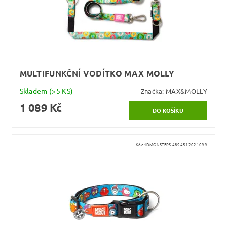
MULTIFUNKČNÍ VODÍTKO MAX MOLLY
Skladem
(>5 KS)
Značka:
MAX&MOLLY
1 089 Kč
Kód:
IDMONSTERS-4894512021099