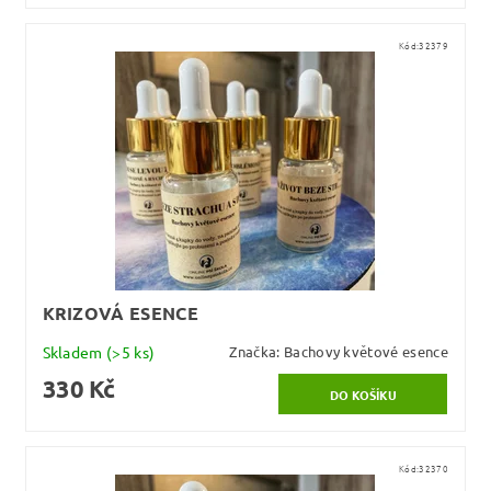
Kód:
32379
KRIZOVÁ ESENCE
Skladem
(>5 ks)
Značka:
Bachovy květové esence
330 Kč
Kód:
32370