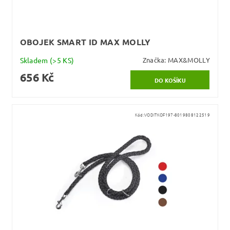
OBOJEK SMART ID MAX MOLLY
Skladem
(>5 KS)
Značka:
MAX&MOLLY
656 Kč
Kód:
VODITKOF197-8019808122519