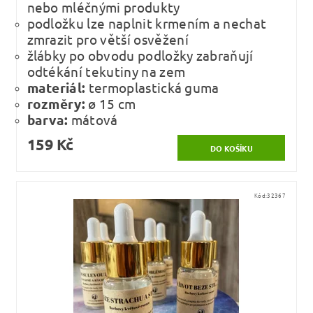
nebo mléčnými produkty
podložku lze naplnit krmením a nechat
zmrazit pro větší osvěžení
žlábky po obvodu podložky zabraňují
odtékání tekutiny na zem
materiál:
termoplastická guma
rozměry:
ø 15 cm
barva:
mátová
159 Kč
Kód:
32367