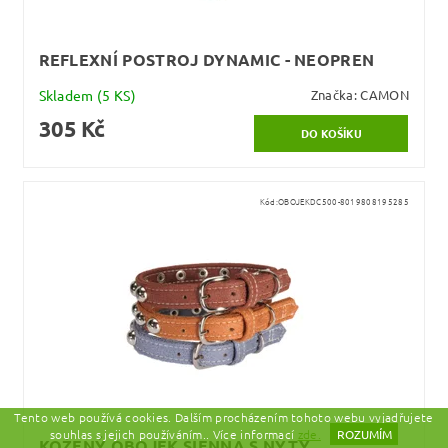
REFLEXNÍ POSTROJ DYNAMIC - NEOPREN
Skladem
(5 KS)
Značka:
CAMON
305 Kč
Kód:
OBOJEKDC500-8019808195285
Tento web používá cookies. Dalším procházením tohoto webu vyjadřujete
souhlas s jejich používáním.. Více informací
zde.
ROZUMÍM
KOŽENÝ OBOJEK SIENNA S NÝTY