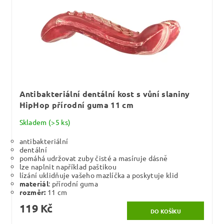
Antibakteriální dentální kost s vůní slaniny
HipHop přírodní guma 11 cm
Skladem
(>5 ks)
antibakteriální
dentální
pomáhá udržovat zuby čisté a masíruje dásně
lze naplnit například paštikou
lízání uklidňuje vašeho mazlíčka a poskytuje klid
materiál
: přírodní guma
rozměr:
11 cm
119 Kč