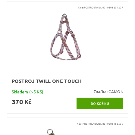
Kód:
POSTROJTWILL-8019808201207
POSTROJ TWILL ONE TOUCH
Skladem
(>5 KS)
Značka:
CAMON
370 Kč
Kód:
POSTROJVOJNA-8019808153599