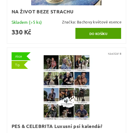
NA ŽIVOT BEZE STRACHU
Skladem
(>5 ks)
Značka:
Bachovy květové esence
330 Kč
Kód:
32418
Akce
Tip
PES & CELEBRITA Luxusní psí kalendář