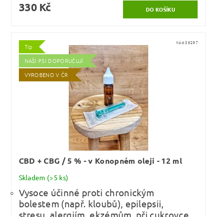
330 Kč
Kód:
36297
Tip
NAŠI PSI DOPORUČUJÍ
VYROBENO V ČR
CBD + CBG / 5 % - v Konopném oleji - 12 ml
Skladem
(>5 ks)
Vysoce účinné proti chronickým
bolestem (např. kloubů), epilepsii,
stresu, alergiím, ekzémům, při cukrovce