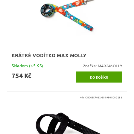
KRÁTKÉ VODÍTKO MAX MOLLY
Skladem
(>5 KS)
Značka:
MAX&MOLLY
754 Kč
Kód:
OBOJEKF062-8019808002286