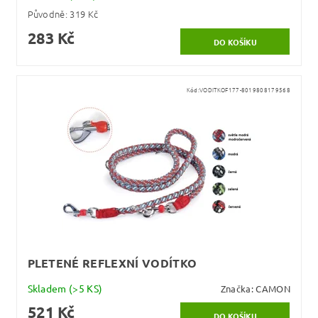
Původně:
319 Kč
283 Kč
Kód:
VODITKOF177-8019808179568
PLETENÉ REFLEXNÍ VODÍTKO
Skladem
(>5 KS)
Značka:
CAMON
521 Kč