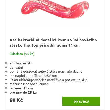
Antibakteriální dentální kost s vůní hovězího
steaku HipHop přírodní guma 11 cm
Skladem
(>5 ks)
antibakteriální
dentální
pomáhá udržovat zuby čisté a masíruje dásně
lze naplnit například paštikou
lízání uklidňuje vašeho mazlíčka a poskytuje klid
materiál
: přírodní guma
rozměr:
13 cm
pro psy do 25 kg
99 Kč