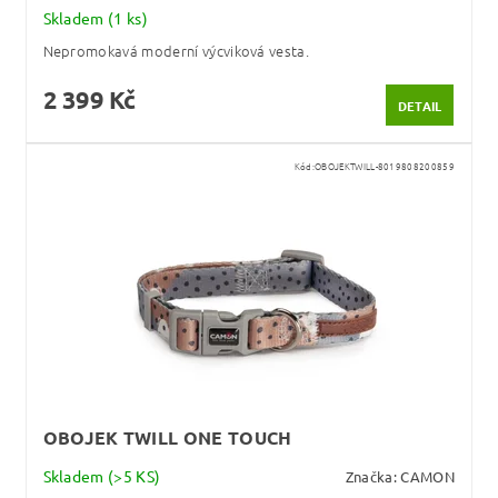
Skladem
(1 ks)
Nepromokavá moderní výcviková vesta.
2 399 Kč
DETAIL
Kód:
OBOJEKTWILL-8019808200859
OBOJEK TWILL ONE TOUCH
Skladem
(>5 KS)
Značka:
CAMON