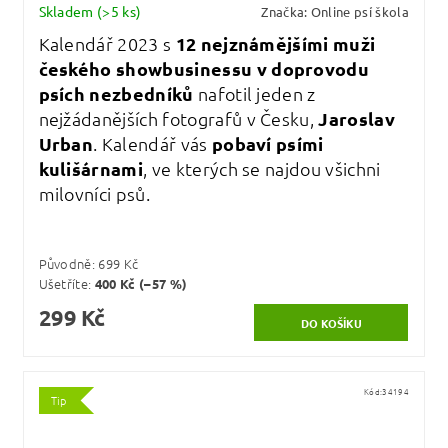
Skladem
(>5 ks)
Značka:
Online psí škola
Kalendář 2023 s
12 nejznámějšími muži
českého showbusinessu v doprovodu
psích nezbedníků
nafotil jeden z
nejžádanějších fotografů v Česku,
Jaroslav
Urban
. Kalendář vás
pobaví psími
kulišárnami
, ve kterých se najdou všichni
milovníci psů.
Původně:
699 Kč
Ušetříte
:
400 Kč (–57 %)
299 Kč
Kód:
34194
Tip