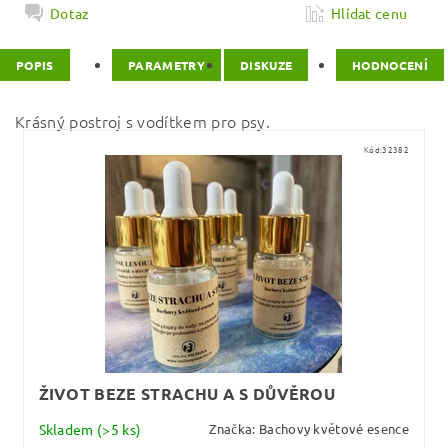
Dotaz
Hlídat cenu
POPIS
PARAMETRY
DISKUZE
HODNOCENÍ
Krásný postroj s vodítkem pro psy.
Kód:
32382
ŽIVOT BEZE STRACHU A S DŮVĚROU
Skladem
(>5 ks)
Značka:
Bachovy květové esence