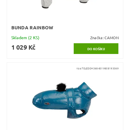
BUNDA RAINBOW
Skladem
(2 KS)
Značka:
CAMON
1 029 Kč
Kód:
TOLEDOM368-8019808193069