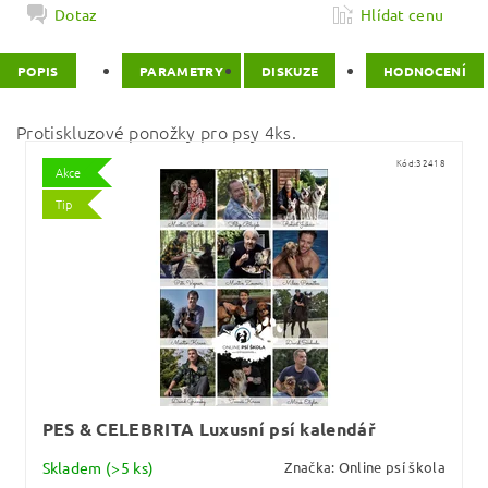
Dotaz
Hlídat cenu
POPIS
PARAMETRY
DISKUZE
HODNOCENÍ
Protiskluzové ponožky pro psy 4ks.
Kód:
32418
Akce
Tip
PES & CELEBRITA Luxusní psí kalendář
Skladem
(>5 ks)
Značka:
Online psí škola