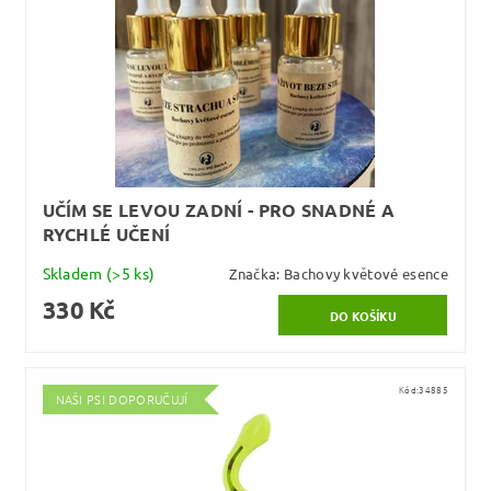
UČÍM SE LEVOU ZADNÍ - PRO SNADNÉ A
RYCHLÉ UČENÍ
Skladem
(>5 ks)
Značka:
Bachovy květové esence
330 Kč
Kód:
34885
NAŠI PSI DOPORUČUJÍ