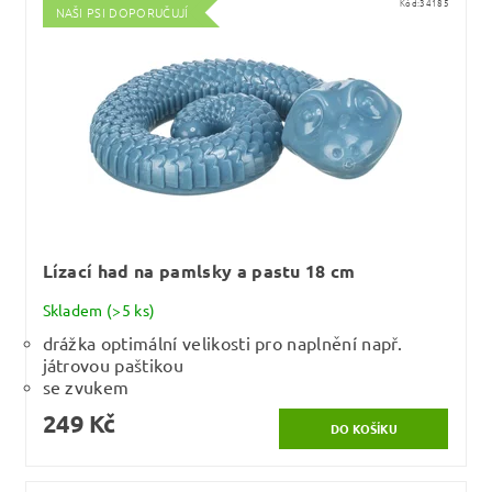
Kód:
34185
NAŠI PSI DOPORUČUJÍ
Lízací had na pamlsky a pastu 18 cm
Skladem
(>5 ks)
drážka optimální velikosti pro naplnění např.
játrovou paštikou
se zvukem
249 Kč