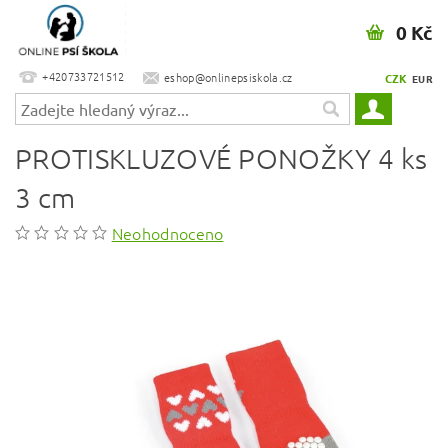
0 Kč
+420733721512
eshop@onlinepsiskola.cz
CZK
EUR
PROTISKLUZOVÉ PONOŽKY 4 ks
3 cm
Neohodnoceno