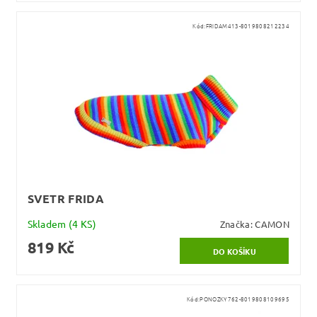
Kód:
FRIDAM413-8019808212234
SVETR FRIDA
Skladem
(4 KS)
Značka:
CAMON
819 Kč
Kód:
PONOZKY762-8019808109695