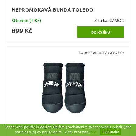
NEPROMOKAVÁ BUNDA TOLEDO
Skladem
(1 KS)
Značka:
CAMON
899 Kč
Kód:
BOTYNEOPREN-8019808131474
NEOPRENOVÉ BOTY
Tento web používá cookies. Dalším procházením tohoto webu vyjadřujete
souhlas s jejich používáním.. Více informací
zde.
ROZUMÍM