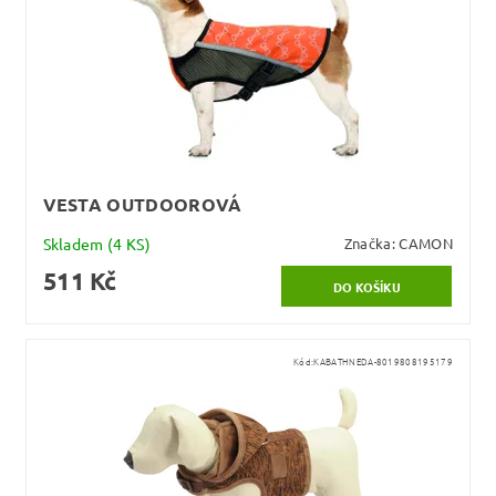
VESTA OUTDOOROVÁ
Skladem
(4 KS)
Značka:
CAMON
511 Kč
Kód:
KABATHNEDA-8019808195179