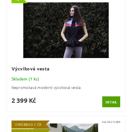
Výcviková vesta
Skladem
(1 ks)
Nepromokavá moderní výcviková vesta.
2 399 Kč
DETAIL
Kód:
39412/SED
VYROBENO V ČR