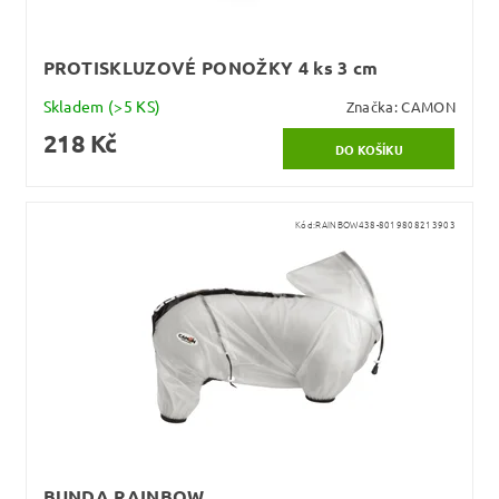
PROTISKLUZOVÉ PONOŽKY 4 ks 3 cm
Skladem
(>5 KS)
Značka:
CAMON
218 Kč
Kód:
RAINBOW438-8019808213903
BUNDA RAINBOW