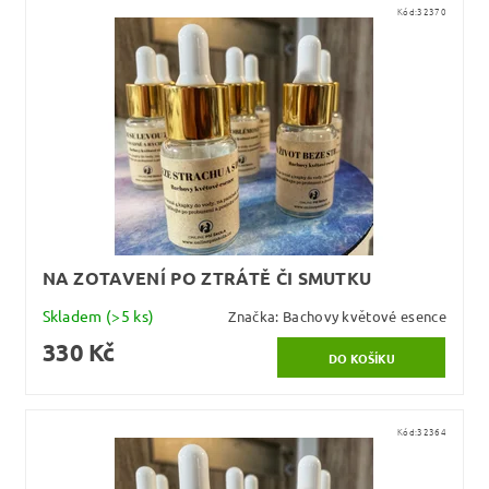
Kód:
32370
NA ZOTAVENÍ PO ZTRÁTĚ ČI SMUTKU
Skladem
(>5 ks)
Značka:
Bachovy květové esence
330 Kč
Kód:
32364