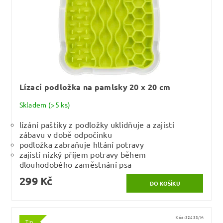
Lízací podložka na pamlsky 20 x 20 cm
Skladem
(>5 ks)
lízání paštiky z podložky uklidňuje a zajistí
zábavu v době odpočinku
podložka zabraňuje hltání potravy
zajistí nízký příjem potravy během
dlouhodobého zaměstnání psa
299 Kč
Kód:
32433/M
Tip