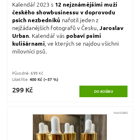
Kalendář 2023 s
12 nejznámějšími muži
českého showbusinessu v doprovodu
psích nezbedníků
nafotil jeden z
nejžádanějších fotografů v Česku,
Jaroslav
Urban
. Kalendář vás
pobaví psími
kulišárnami
, ve kterých se najdou všichni
milovníci psů.
Původně:
699 Kč
Ušetříte
:
400 Kč (–57 %)
299 Kč
Kód:
32382