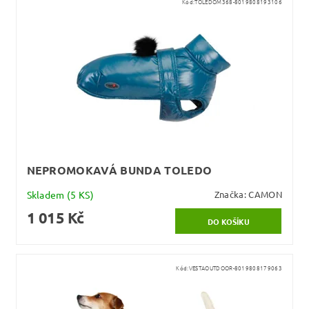
Kód:
TOLEDOM368-8019808193106
NEPROMOKAVÁ BUNDA TOLEDO
Skladem
(5 KS)
Značka:
CAMON
1 015 Kč
Kód:
VESTAOUTDOOR-8019808179063