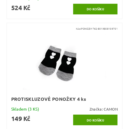
524 Kč
Kód:
PONOZKY762-8019808109701
PROTISKLUZOVÉ PONOŽKY 4 ks
Skladem
(3 KS)
Značka:
CAMON
149 Kč