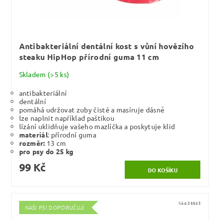
Antibakteriální dentální kost s vůní hovězího
steaku HipHop přírodní guma 11 cm
Skladem
(>5 ks)
antibakteriální
dentální
pomáhá udržovat zuby čisté a masíruje dásně
lze naplnit například paštikou
lízání uklidňuje vašeho mazlíčka a poskytuje klid
materiál
: přírodní guma
rozměr:
13 cm
pro psy do 25 kg
99 Kč
Kód:
36645
NAŠI PSI DOPORUČUJÍ