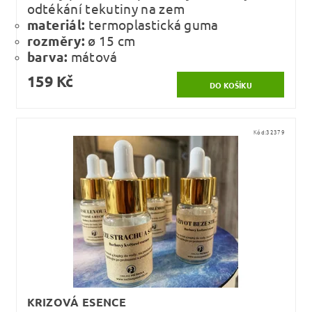
odtékání tekutiny na zem
materiál:
termoplastická guma
rozměry:
ø 15 cm
barva:
mátová
159 Kč
Kód:
32379
KRIZOVÁ ESENCE