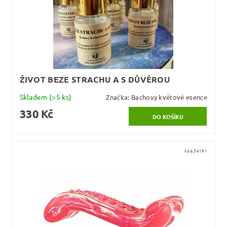
ŽIVOT BEZE STRACHU A S DŮVĚROU
Skladem
(>5 ks)
Značka:
Bachovy květové esence
330 Kč
Kód:
34191