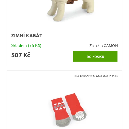
ZIMNÍ KABÁT
Skladem
(>5 KS)
Značka:
CAMON
507 Kč
Kód:
PONOZKYC769-8019808132709