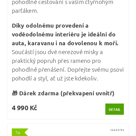
pohodlné cestování s vaším čtyřnohým
parťákem.
Díky odolnému provedení a
voděodolnému interiéru je ideální do
auta, karavanu i na dovolenou k moři.
Součástí jsou dvě nerezové misky a
praktický popruh přes rameno pro
pohodlné přenášení. Dopřejte svému psovi
pohodlí a styl, ať už jste kdekoliv.
🎁 Dárek zdarma (překvapení uvnitř)
4 990 Kč
DETAIL
Kód:
34194
Tip