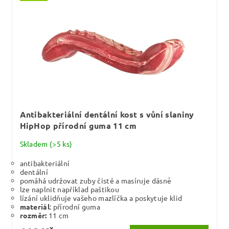
Antibakteriální dentální kost s vůní slaniny
HipHop přírodní guma 11 cm
Skladem
(>5 ks)
antibakteriální
dentální
pomáhá udržovat zuby čisté a masíruje dásně
lze naplnit například paštikou
lízání uklidňuje vašeho mazlíčka a poskytuje klid
materiál
: přírodní guma
rozměr:
11 cm