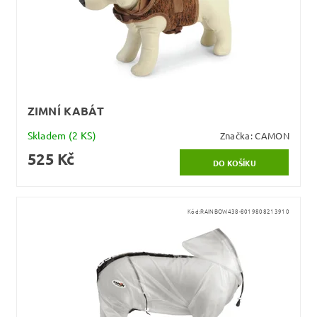
ZIMNÍ KABÁT
Skladem
(2 KS)
Značka:
CAMON
525 Kč
Kód:
RAINBOW438-8019808213910