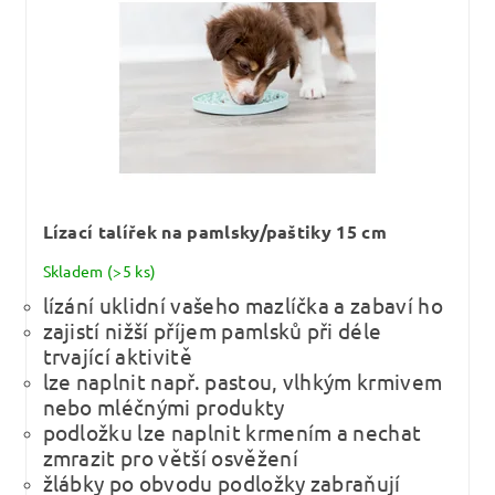
Lízací talířek na pamlsky/paštiky 15 cm
Skladem
(>5 ks)
lízání uklidní vašeho mazlíčka a zabaví ho
zajistí nižší příjem pamlsků při déle
trvající aktivitě
lze naplnit např. pastou, vlhkým krmivem
nebo mléčnými produkty
podložku lze naplnit krmením a nechat
zmrazit pro větší osvěžení
žlábky po obvodu podložky zabraňují