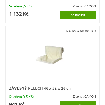
Skladem
(5 KS)
Značka:
CAMON
1 132 Kč
Kód:
5431368-8019808097848
ZÁVĚSNÝ PELECH 46 x 32 x 26 cm
Skladem
(>5 KS)
Značka:
CAMON
941 Kč