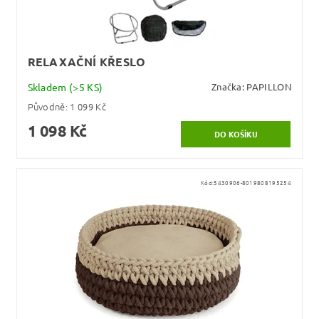
RELAXAČNÍ KŘESLO
Skladem
(>5 KS)
Značka:
PAPILLON
Původně:
1 099 Kč
1 098 Kč
Kód:
5430906-8019808195254