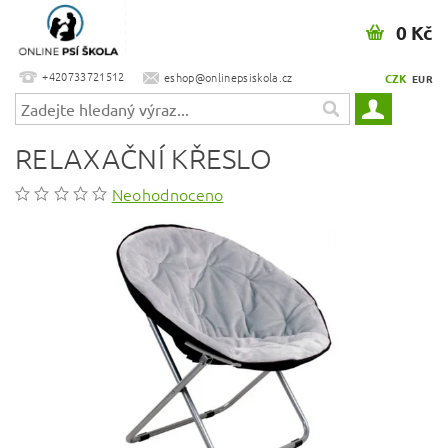
0 Kč
+420733721512
eshop@onlinepsiskola.cz
CZK
EUR
RELAXAČNÍ KŘESLO
Neohodnoceno