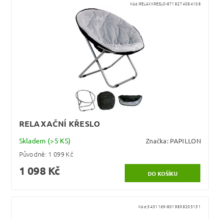
Kód:
RELAXKRESLO-8718274084108
RELAXAČNÍ KŘESLO
Skladem
(>5 KS)
Značka:
PAPILLON
Původně:
1 099 Kč
1 098 Kč
Kód:
5431169-8019808205151