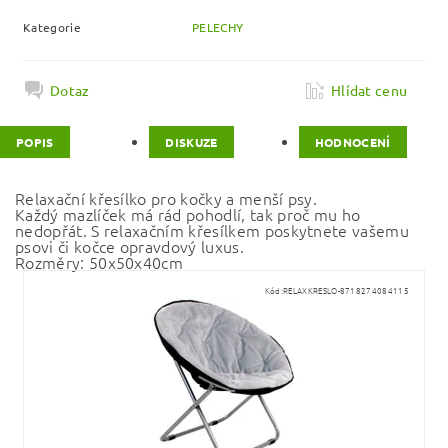
Kategorie
PELECHY
Dotaz
Hlídat cenu
POPIS
DISKUZE
HODNOCENÍ
Relaxační křesílko pro kočky a menší psy.
Každý mazlíček má rád pohodlí, tak proč mu ho
nedopřát. S relaxačním křesílkem poskytnete vašemu
psovi či kočce opravdový luxus.
Rozměry: 50x50x40cm
Kód:
RELAXKRESLO-8718274084115