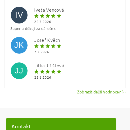
Iveta Vencová
IV
22.7.2026
Super a děkuji za dáreček.
Vložením hodnocení souhlasíte s
podmínkami ochrany
osobních údajů
Josef Kvěch
JK
7.7.2026
Jitka Jiřištová
JJ
23.6.2026
Zobrazit další hodnocení
Kontakt