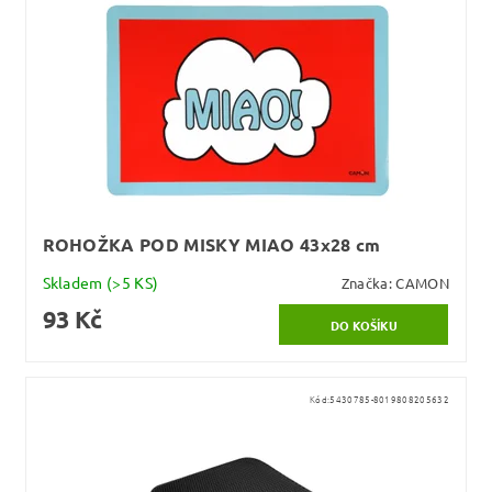
ROHOŽKA POD MISKY MIAO 43x28 cm
Skladem
(>5 KS)
Značka:
CAMON
93 Kč
Kód:
5430785-8019808205632