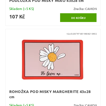
PODLOŽKA POD MISKY MIAO 43x28 cm
Skladem
(>5 KS)
Značka:
CAMON
107 Kč
Kód:
5430797-8019808210902
ROHOŽKA POD MISKY MARGHERITE 43x28
cm
Skladem
(>5 KS)
Značka:
CAMON