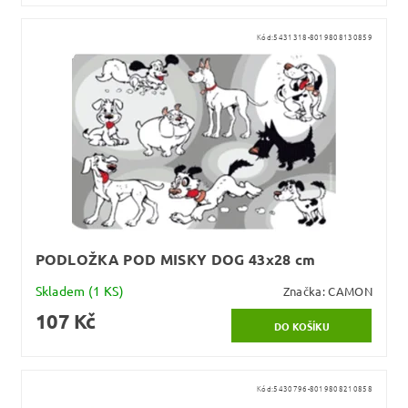
Kód:
5431318-8019808130859
PODLOŽKA POD MISKY DOG 43x28 cm
Skladem
(1 KS)
Značka:
CAMON
107 Kč
Kód:
5430796-8019808210858