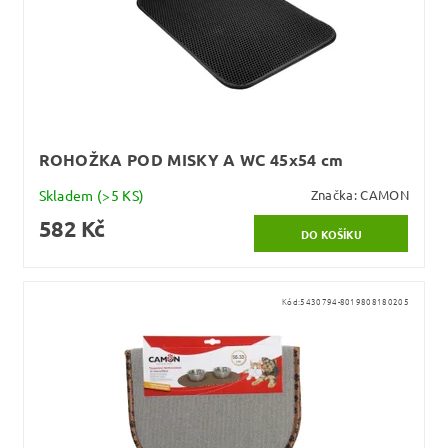
ROHOŽKA POD MISKY A WC 45x54 cm
Skladem
(>5 KS)
Značka:
CAMON
582 Kč
Kód:
5430794-8019808180205