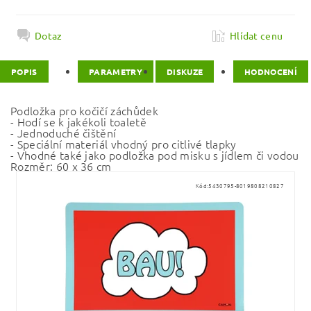
Dotaz
Hlídat cenu
POPIS
PARAMETRY
DISKUZE
HODNOCENÍ
Podložka pro kočičí záchůdek
- Hodí se k jakékoli toaletě
- Jednoduché čištění
- Speciální materiál vhodný pro citlivé tlapky
- Vhodné také jako podložka pod misku s jídlem či vodou
Rozměr: 60 x 36 cm
Kód:
5430795-8019808210827