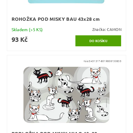
ROHOŽKA POD MISKY BAU 43x28 cm
Skladem
(>5 KS)
Značka:
CAMON
93 Kč
Kód:
5431317-8019808130835