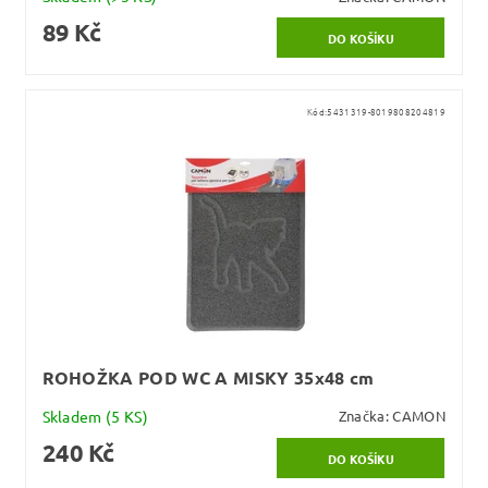
89 Kč
Kód:
5431319-8019808204819
ROHOŽKA POD WC A MISKY 35x48 cm
Skladem
(5 KS)
Značka:
CAMON
240 Kč