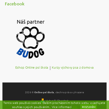
Facebook
Eshop Online psí škola
|
Kurzy výchovy psa z domova
2026 ©
Online psí škola
, všechna práva vyhrazena
Vytvořil Shoptet
Tento web používá cookies. Dalším procházením tohoto webu vyjadřujete
souhlas s jejich používáním.. Více informací
zde.
ROZUMÍM