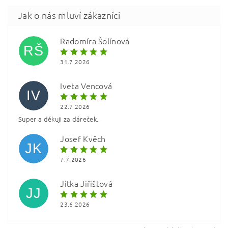
Radomíra Šolínová
RŠ
31.7.2026
Iveta Vencová
IV
22.7.2026
Super a děkuji za dáreček.
Vložením hodnocení souhlasíte s
podmínkami ochrany
osobních údajů
Josef Kvěch
JK
7.7.2026
Jitka Jiřištová
JJ
23.6.2026