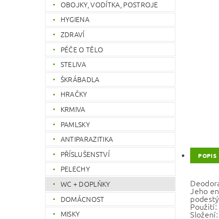
OBOJKY, VODÍTKA, POSTROJE
HYGIENA
ZDRAVÍ
PÉČE O TĚLO
STELIVA
ŠKRÁBADLA
HRAČKY
KRMIVA
PAMLSKY
ANTIPARAZITIKA
PŘÍSLUŠENSTVÍ
POPIS
PELECHY
Deodoran
WC + DOPLŇKY
Jeho en
podestý
DOMÁCNOST
Použití:
Složení
MISKY