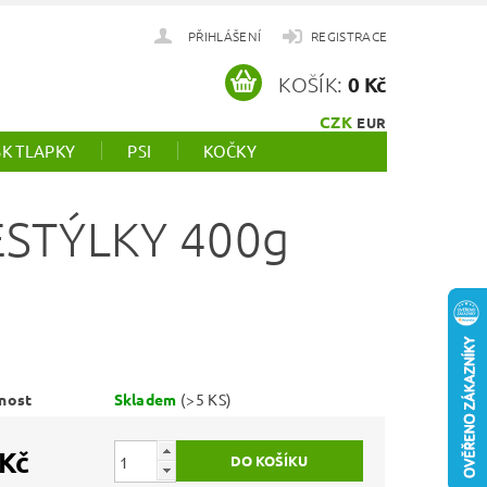
PŘIHLÁŠENÍ
REGISTRACE
KOŠÍK:
0 Kč
CZK
EUR
SK TLAPKY
PSI
KOČKY
STÝLKY 400g
nost
Skladem
(>5 KS)
 Kč