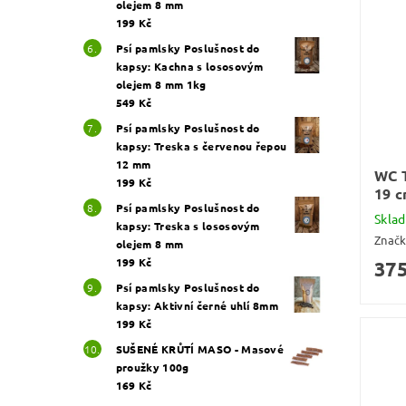
olejem 8 mm
199 Kč
Psí pamlsky Poslušnost do
kapsy: Kachna s lososovým
olejem 8 mm 1kg
549 Kč
Psí pamlsky Poslušnost do
kapsy: Treska s červenou řepou
12 mm
WC 
199 Kč
19 
Psí pamlsky Poslušnost do
Skla
kapsy: Treska s lososovým
Znač
olejem 8 mm
199 Kč
375
Psí pamlsky Poslušnost do
kapsy: Aktivní černé uhlí 8mm
199 Kč
SUŠENÉ KRŮTÍ MASO - Masové
proužky 100g
169 Kč