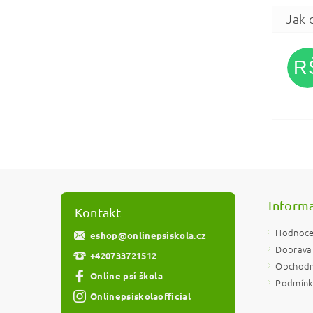
R
Vlože
Informa
Kontakt
Hodnoce
eshop
@
onlinepsiskola.cz
Doprava 
+420733721512
Obchodn
Online psí škola
Podmínky
Onlinepsiskolaofficial