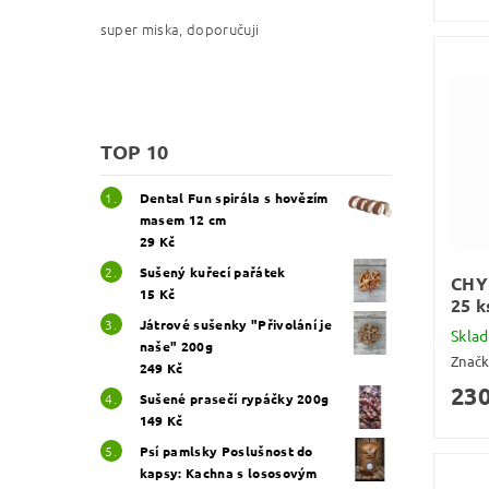
super miska, doporučuji
TOP 10
Dental Fun spirála s hovězím
masem 12 cm
29 Kč
Sušený kuřecí pařátek
CHY
15 Kč
25 k
Játrové sušenky "Přivolání je
Skla
naše" 200g
Znač
249 Kč
230
Sušené prasečí rypáčky 200g
149 Kč
Psí pamlsky Poslušnost do
kapsy: Kachna s lososovým