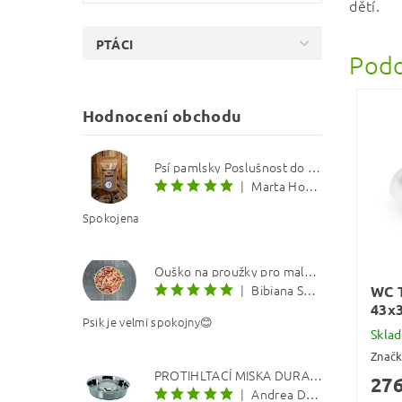
dětí.
PTÁCI
Podo
Hodnocení obchodu
Psí pamlsky Poslušnost do kapsy: Treska s červenou řepou 12 mm
|
Marta Hourová
Spokojena
Ouško na proužky pro malé psí koloušky 100g
|
Bibiana Sabolova
WC 
43x
Psik je velmi spokojny😊
Skla
Znač
PROTIHLTACÍ MISKA DURAPET
276
|
Andrea Dosoudilová