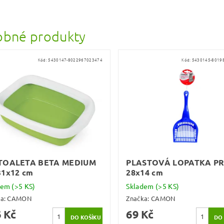
bné produkty
Kód:
5430147-8022967023474
Kód:
5430145-8019
TOALETA BETA MEDIUM
PLASTOVÁ LOPATKA P
31x12 cm
28x14 cm
dem
(>5 KS)
Skladem
(>5 KS)
ka:
CAMON
Značka:
CAMON
 Kč
69 Kč