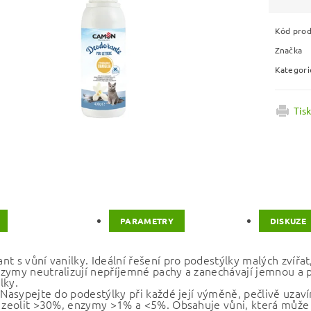
Kód pro
Značka
Kategori
Tis
PARAMETRY
DISKUZE
t s vůní vanilky. Ideální řešení pro podestýlky malých zvířat,
zymy neutralizují nepříjemné pachy a zanechávají jemnou a p
lky.
 Nasypejte do podestýlky při každé její výměně, pečlivě uzaví
: zeolit >30%, enzymy >1% a <5%. Obsahuje vůni, která může 