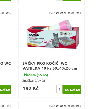
808094090
Kód:
5430087-8019808112985
RO WC
SÁČKY PRO KOČIČÍ WC
VANILKA 10 ks 50x40x20 cm
Skladem
(>5 KS)
Značka:
CAMON
192 Kč
808211695
Kód:
5431440-8016040105300