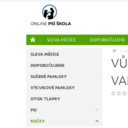
SLEVA MĚSÍCE
DOPORUČUJEME
PTÁCI
ONLINE KURZY
K
SLEVA MĚSÍCE
VŮ
DOPORUČUJEME
VA
SUŠENÉ PAMLSKY
VÝCVIKOVÉ PAMLSKY
OTISK TLAPKY
PSI
KOČKY