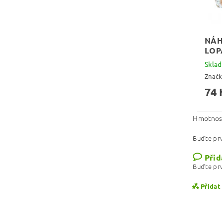
NÁH
LOP
Skla
Znač
74 
Hmotnos
Buďte prv
Přid
Buďte prv
Přidat