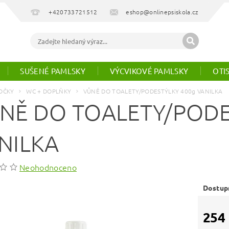
+420733721512
eshop@onlinepsiskola.cz
SUŠENÉ PAMLSKY
VÝCVIKOVÉ PAMLSKY
OTI
OČKY
WC + DOPLŇKY
VŮNĚ DO TOALETY/PODESTÝLKY 400g VANILKA
NĚ DO TOALETY/PODE
NILKA
Neohodnoceno
Dostup
254