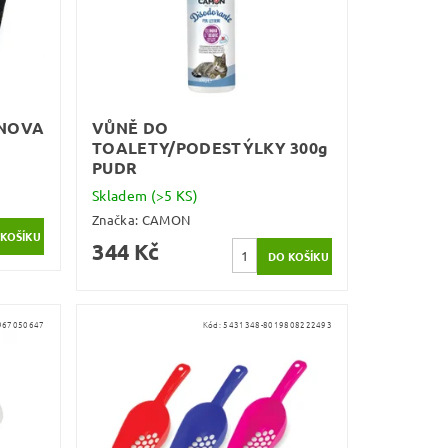
 NOVA
VŮNĚ DO
TOALETY/PODESTÝLKY 300g
PUDR
Skladem
(>5 KS)
Značka:
CAMON
344 Kč
967050647
Kód:
5431348-8019808222493