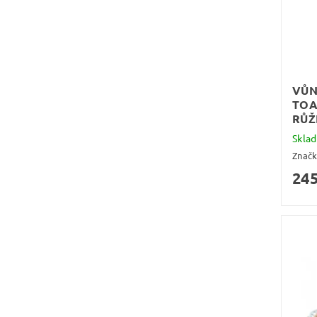
VŮN
TOA
RŮŽ
Skla
Znač
245