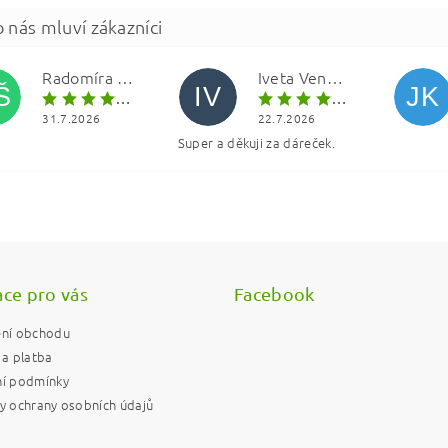
Radomíra Šolínová
Iveta Vencová
Š
IV
JK
31.7.2026
22.7.2026
Super a děkuji za dáreček.
ním hodnocení souhlasíte s
podmínkami ochrany osobních údajů
ce pro vás
Facebook
ní obchodu
a platba
í podmínky
 ochrany osobních údajů