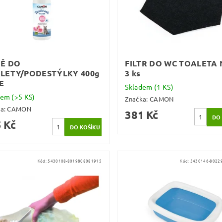
Ě DO
FILTR DO WC TOALETA
LETY/PODESTÝLKY 400g
3 ks
E
Skladem
(1 KS)
dem
(>5 KS)
Značka:
CAMON
ka:
CAMON
381 Kč
 Kč
Kód:
5430108-8019808081915
Kód:
5430146-8022