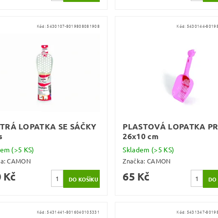
Kód:
5430107-8019808081908
Kód:
5430144-8019
TRÁ LOPATKA SE SÁČKY
PLASTOVÁ LOPATKA P
s
26x10 cm
dem
(>5 KS)
Skladem
(>5 KS)
ka:
CAMON
Značka:
CAMON
 Kč
65 Kč
Kód:
5431441-8016040105331
Kód:
5431347-8019