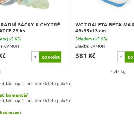
RADNÍ SÁČKY K CHYTRÉ
WC TOALETA BETA MAX
ATCE 25 ks
49x39x13 cm
dem
(>5 KS)
Skladem
(>5 KS)
ka:
CAMON
Značka:
CAMON
Kč
381 Kč
t
0.45 kg
ní, kdo napíše příspěvek k této položce.
at komentář
ní, kdo napíše příspěvek k této položce.
 hodnocení