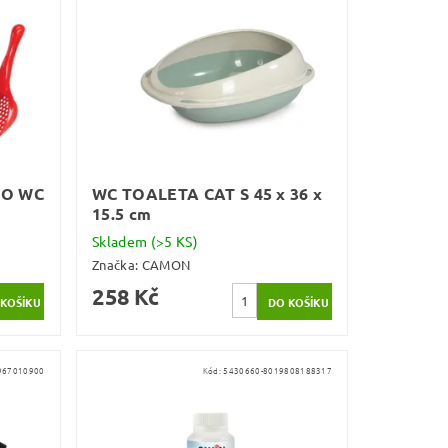
RO WC
WC TOALETA CAT S 45 x 36 x
15.5 cm
Skladem
(>5 KS)
Značka:
CAMON
258 Kč
967010900
Kód:
5430660-8019808188317