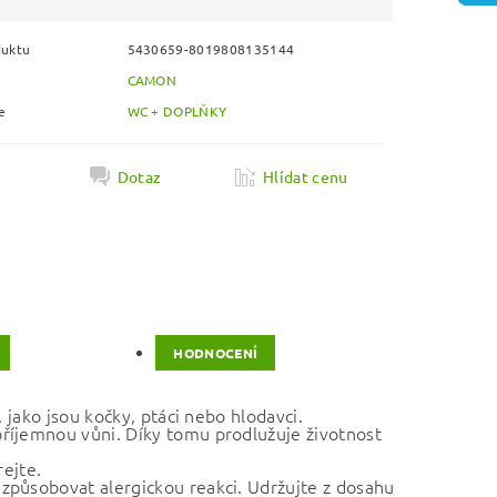
duktu
5430659-8019808135144
CAMON
e
WC + DOPLŇKY
k
Dotaz
Hlídat cenu
HODNOCENÍ
 jako jsou kočky, ptáci nebo hlodavci.
říjemnou vůni. Díky tomu prodlužuje životnost
rejte.
způsobovat alergickou reakci. Udržujte z dosahu