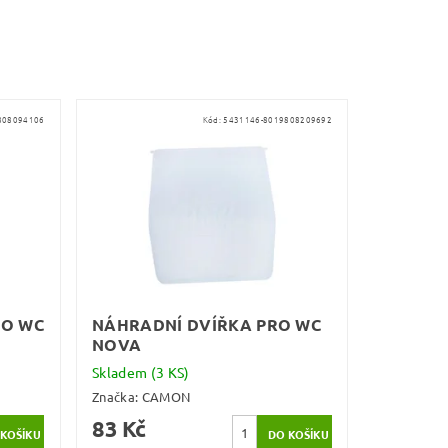
808094106
Kód:
5431146-8019808209692
RO WC
NÁHRADNÍ DVÍŘKA PRO WC
NOVA
Skladem
(3 KS)
Značka:
CAMON
83 Kč