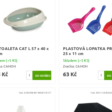
TOALETA CAT L 57 x 40 x
PLASTOVÁ LOPATKA P
cm
25 x 11 cm
dem
(>5 KS)
Skladem
(>5 KS)
ka:
CAMON
Značka:
CAMON
 Kč
63 Kč
Kód:
5430658-8019808135137
Kód:
5431145-8022