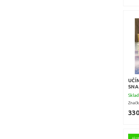
UČÍ
SNA
Skla
Znač
330
Akc