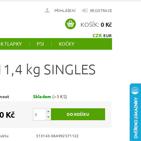
PŘIHLÁŠENÍ
REGISTRACE
KOŠÍK:
0 Kč
CZK
EUR
SK TLAPKY
PSI
KOČKY
1,4 kg SINGLES
nost
Skladem
(>5 KS)
0 Kč
duktu
513143-064992571122