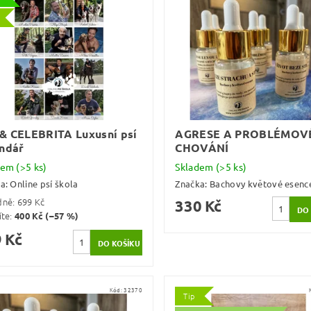
& CELEBRITA Luxusní psí
AGRESE A PROBLÉMOV
ndář
CHOVÁNÍ
dem
(>5 ks)
Skladem
(>5 ks)
ka:
Online psí škola
Značka:
Bachovy květové esenc
dně:
699 Kč
330 Kč
íte
:
400 Kč (–57 %)
 Kč
Kód:
32370
Tip