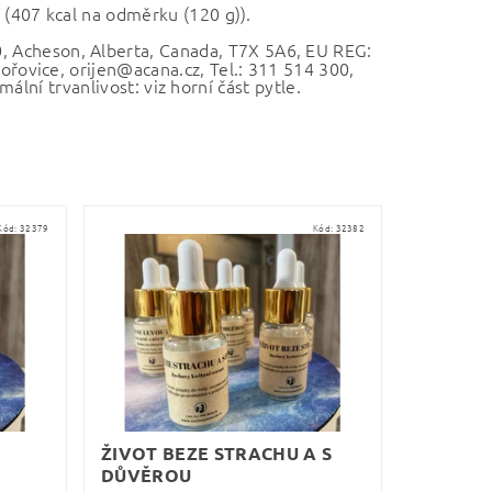
 (407 kcal na odměrku (120 g)).
 Acheson, Alberta, Canada, T7X 5A6, EU REG:
ovice, orijen@acana.cz, Tel.: 311 514 300,
ální trvanlivost: viz horní část pytle.
Kód:
32379
Kód:
32382
ŽIVOT BEZE STRACHU A S
DŮVĚROU