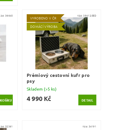
Kód:
36645
Kód:
39412/SED
VYROBENO V ČR
DOMÁCÍ VÝROBA
Prémiový cestovní kufr pro
psy
Skladem
(>5 ks)
4 990 Kč
DETAIL
Kód:
32361
Kód:
34191