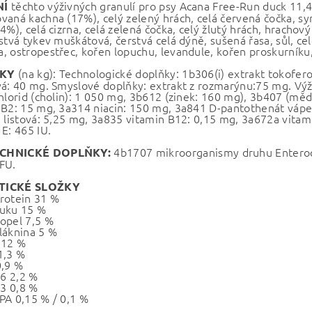
těchto výživných granulí pro psy Acana Free-Run duck 11,4 
NÍ
vaná kachna (17%), celý zelený hrách, celá červená čočka, syr
4%), celá cizrna, celá zelená čočka, celý žlutý hrách, hrachový
rstvá tykev muškátová, čerstvá celá dýně, sušená řasa, sůl, ce
, ostropestřec, kořen lopuchu, levandule, kořen proskurníku,
(na kg): Technologické doplňky: 1b306(i) extrakt tokofero
ŇKY
vá: 40 mg. Smyslové doplňky: extrakt z rozmarýnu:75 mg. Výž
chlorid (cholin): 1 050 mg, 3b612 (zinek: 160 mg), 3b407 (mě
 B2: 15 mg, 3a314 niacin: 150 mg, 3a841 D-pantothenát vápe
a listová: 5,25 mg, 3a835 vitamin B12: 0,15 mg, 3a672a vitam
E: 465 IU.
4b1707 mikroorganismy druhu Entero
CHNICKÉ DOPLŇKY:
FU.
TICKÉ SLOŽKY
rotein 31 %
uku 15 %
opel 7,5 %
láknina 5 %
 12 %
1,3 %
0,9 %
6 2,2 %
3 0,8 %
PA 0,15 % / 0,1 %