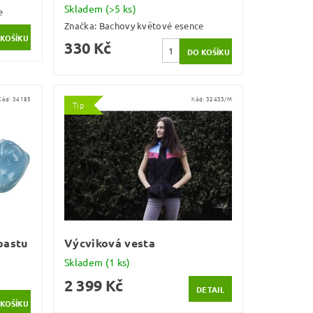
Skladem
(>5 ks)
e
Značka:
Bachovy květové esence
330 Kč
Kód:
34185
Kód:
32433/M
Tip
pastu
Výcviková vesta
Skladem
(1 ks)
2 399 Kč
DETAIL