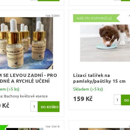
Kód:
32364
NAŠI PSI DOPORUČUJÍ
M SE LEVOU ZADNÍ - PRO
Lízací talířek na
DNÉ A RYCHLÉ UČENÍ
pamlsky/paštiky 15 cm
dem
(>5 ks)
Skladem
(>5 ks)
ka:
Bachovy květové esence
159 Kč
 Kč
Kód:
32418
e