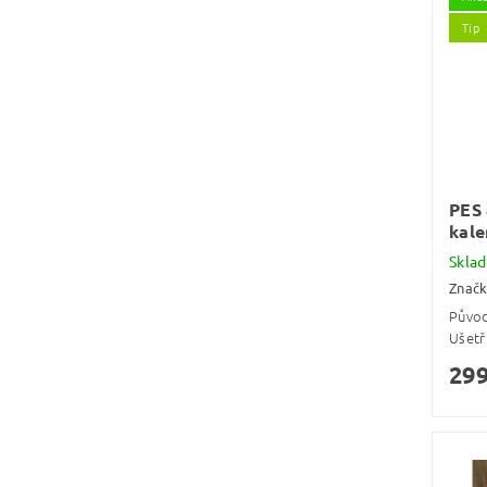
Tip
PES 
kale
Skla
Znač
Půvo
Ušetř
299