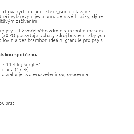
 chovaných kachen, které jsou dodávané
utná i vybíravým jedlíkům. Čerstvé hrušky, dýně
itlivým zažíváním.
pro psy z 1 živočišného zdroje s kachním masem
(50 %) poskytuje bohatý zdroj bílkovin. Zbylých
ilovin a bez brambor. Ideální granule pro psy s
idskou spotřebu.
ck 11,4 kg Singles:
kachna (17 %)
 % obsahu je tvořeno zeleninou, ovocem a
ou srst