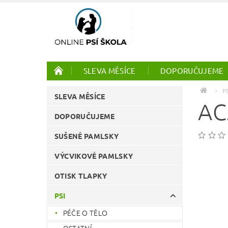
SLEVA MĚSÍCE
DOPORUČUJEME
PTÁCI
ONLINE KURZY
P
SLEVA MĚSÍCE
AC
DOPORUČUJEME
SUŠENÉ PAMLSKY
VÝCVIKOVÉ PAMLSKY
OTISK TLAPKY
PSI
PÉČE O TĚLO