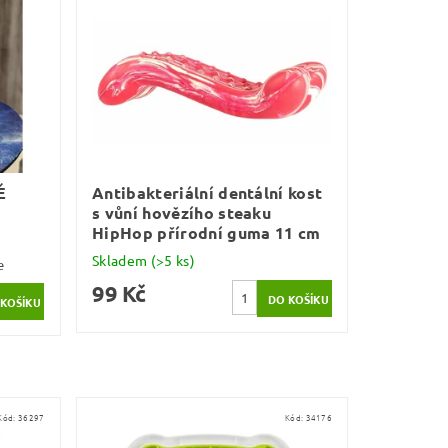
É
Antibakteriální dentální kost
s vůní hovězího steaku
HipHop přírodní guma 11 cm
Skladem
(>5 ks)
e
99 Kč
Kód:
36297
Kód:
34176