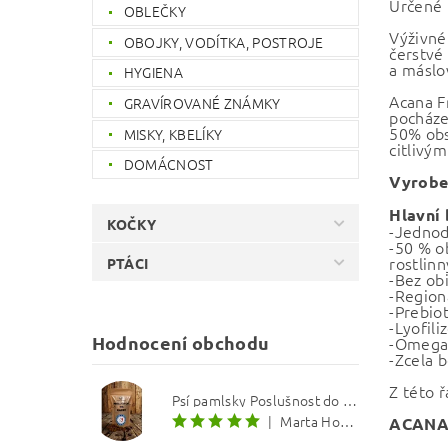
Určené 
OBLEČKY
Výživné
OBOJKY, VODÍTKA, POSTROJE
čerstvé
a máslo
HYGIENA
Acana F
GRAVÍROVANÉ ZNÁMKY
pocháze
50% obs
MISKY, KBELÍKY
citlivým
DOMÁCNOST
Vyroben
Hlavní 
KOČKY
-Jednod
-50 % o
rostlin
PTÁCI
-Bez ob
-Region
-Prebio
-Lyofil
Hodnocení obchodu
-Omega-
-Zcela 
Z této 
Psí pamlsky Poslušnost do kapsy: Treska s červenou řepou 12 mm
|
Marta Hourová
ACANA™