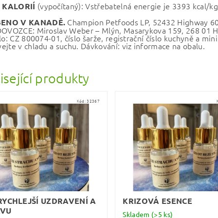
(vypočítaný): Vstřebatelná energie je 3393 kcal/kg
 KALORIÍ
Champion Petfoods LP, 52432 Highway 60,
ENO V KANADĚ.
DOVOZCE: Miroslav Weber – Mlýn, Masarykova 159, 268 01 Hoř
lo: CZ 800074-01, číslo šarže, registrační číslo kuchyně a minim
ejte v chladu a suchu. Dávkování: viz informace na obalu.
isející produkty
Kód:
32367
RYCHLEJŠÍ UZDRAVENÍ A
KRIZOVÁ ESENCE
AVU
Skladem
(>5 ks)