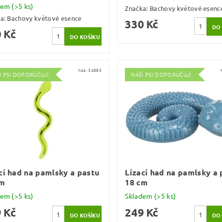
dem
(>5 ks)
Značka:
Bachovy květové esenc
ka:
Bachovy květové esence
330 Kč
 Kč
Kód:
34885
I PSI DOPORUČUJÍ
NAŠI PSI DOPORUČUJÍ
cí had na pamlsky a pastu
Lízací had na pamlsky a 
cm
18 cm
dem
(>5 ks)
Skladem
(>5 ks)
 Kč
249 Kč