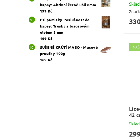
Skla
kapsy: Aktivní černé uhlí 8mm
199 Kč
Znač
Psí pamlsky Poslušnost do
330
kapsy: Treska s lososovým
olejem 8 mm
199 Kč
NAŠ
SUŠENÉ KRŮTÍ MASO - Masové
proužky 100g
169 Kč
Líza
42 
Skla
299