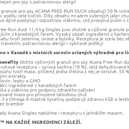
nejen pro psy s potravinovou alergií
 granule pro psy ACANA FREE-RUN DUCK obsahují 50 % volně
 v podílu celé kořisti. Díky obsahu mrazem sušených jater ch
vá dýně poskytují rozpustnou vlákninu, což prospívá psům s c
ree-Run duck 11,4 kg Singles jsou chutné a výživné granule 
jícím z kanadských farem. Vysoký obsah ingrediencí z kachen 
ahu tvoří zelenina, ovoce a bylinky. Receptura je zcela bez ob
 trávením, potravinovou alergií i vybíravé jedlíky!
o v Kanadě z místních surovin určených výhradně pro l
těchto výživných granulí pro psy Acana Free-Run du
benefity
ruhová receptura – syrová kachna (18 %), celá dehydrovaná 
bsahu tvoří maso, přičemž jedna třetina z něj je čerstvé. 50
nými extrakty
ilovin, lepku a GMO
ální ingredience z kanadských farem
tika a vláknina pro podporu zdravého zažívání
izované maso pro přirozeně lahodnou chuť
3 a Omega-6 mastné kyseliny podporují zdravou kůži a leskl
bez brambor
řady Acana Singles nabízíme i recepturu s jehněčím masem.
 NA KAŽDÉ INGREDIENCI ZÁLEŽÍ.