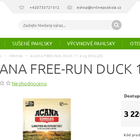
+420733721512
eshop@onlinepsiskola.cz
SUŠENÉ PAMLSKY
VÝCVIKOVÉ PAMLSKY
OTI
SI
KRMIVA
ACANA FREE-RUN DUCK 11,4 kg SINGLES
ANA FREE-RUN DUCK 1
Neohodnoceno
Dostup
3 22
Kód pro