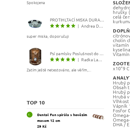
SLOŽE
Spokojena
dehydro
hrušky (
celá če
PROTIHLTACÍ MISKA DURAPET
kurkuma
|
Andrea Dosoudilová
DOPL
citróno
super miska, doporučuji
cholin 
vitamín
kyselin
Psí pamlsky Poslušnost do kapsy: Kachna s lososovým olejem 8 mm
Vitamín 
|
Radka Langerová
ZOOTE
x10"9 C
Zatím ještě netestováno, ale věřím,...
ANALY
Hrubý p
Obsah t
Hrubý p
Hrubá v
Vlhkost
TOP 10
Vápník 
Fosfor 
Omega-
Dental Fun spirála s hovězím
Omega-
masem 12 cm
DHA / E
29 Kč