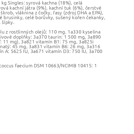
kg Singles: syrová kachna (18%), celá
ová kachní játra (9%), kachní tuk (6%), čerstvé
 škrob, vláknina z čočky, řasy (zdroj DHA a EPA),
lé brusinky, celé borůvky, sušený kořen čekanky,
 šípky.
lu z rostlinných olejů: 110 mg. 1a330 kyselina
ivové doplňky: 3a370 taurin: 1 500 mg, 3a890
ď: 11 mg), 3a821 vitamín B1: 75 mg, 3a825i
natý: 45 mg, 3a831 vitamín B6: 26 mg, 3a316
ín A: 5625 IU, 3a671 vitamín D3: 750 IU, 3a700
coccus faecium DSM 10663/NCIMB 10415: 1