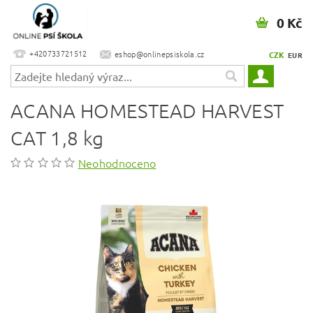
0 Kč
+420733721512
eshop@onlinepsiskola.cz
CZK
EUR
ACANA HOMESTEAD HARVEST
CAT 1,8 kg
Neohodnoceno