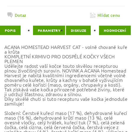
Dotaz
Hlídat cenu
POPIS
PARAMETRY
DISKUZE
HODNOCENÍ
ACANA HOMESTEAD HARVEST CAT - volně chované kuře
a krůta
KOMPLETNÍ KRMIVO PRO DOSPĚLÉ KOČKY VŠECH
PLEMEN
Udělejte radost vaší kočce touto skvělou recepturou
plnou živočišných surovin. NOVINKA ACANA Homestead
Harvest je nabitá kvalitními ingrediencemi včetně volně
chovaného kuřete, krůty a kachny v bohatě vyživujícím
poměru celé kořisti (maso, orgány, chrupavky a kosti).
Tak získává vaše kočka přirozeně potřebné živiny, které
ji udržují šťastnou, zdravou a silnou.
Díky skvělé chuti si tuto recepturu vaše kočka jednoduše
zamiluje!
Složení: Čerstvé kuřecí maso (17 %), dehydrované kuřecí
maso (16 %), dehydrované krůtí maso (13 %), celé
ovesné vločky, celý hrášek, kuřecí tuk (7 %), celá zelená
čočka, celá cizrna, celá červená čočka, čerstvá vejce z
volného chovu (4 %), čerstvé krůtí maso (4 %), vláknina z