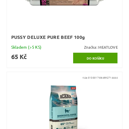
PUSSY DELUXE PURE BEEF 100g
Skladem
(>5 KS)
Značka:
MEATLOVE
65 Kč
Kód:
5130017-064992714444