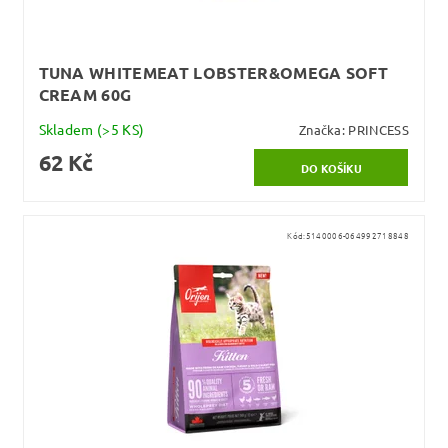
TUNA WHITEMEAT LOBSTER&OMEGA SOFT
CREAM 60G
Skladem
(>5 KS)
Značka:
PRINCESS
62 Kč
Kód:
5140006-064992718848