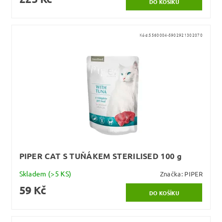
Kód:
5560004-5902921302070
PIPER CAT S TUŇÁKEM STERILISED 100 g
Skladem
(>5 KS)
Značka:
PIPER
59 Kč