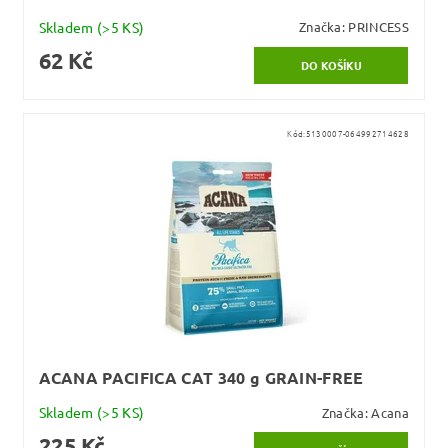
Skladem
(>5 KS)
Značka:
PRINCESS
62 Kč
Kód:
5130007-064992714628
ACANA PACIFICA CAT 340 g GRAIN-FREE
Skladem
(>5 KS)
Značka:
Acana
225 Kč