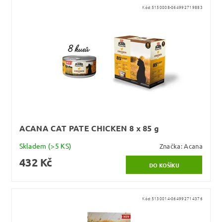
Kód:
5150008-064992719883
ACANA CAT PATE CHICKEN 8 x 85 g
Skladem
(>5 KS)
Značka:
Acana
432 Kč
Kód:
5130014-064992714376