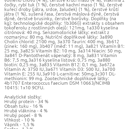
čočky, rybí tuk (1 %), čerstvé kachní maso (1 %), čerstvé
kuřecí droby (játra, srdce, žaludek) (1 %), čerstvé krůtí
játra (1 %), sušená řasa, čerstvá máslová dýně, čerstvá
dýně, čerstvé brusinky, čerstvé borůvky. Doplňky (na
kg): technologické doplňky: 1b306(i) extrakty s obsahem
tokoferolu z rostlinných olejů: 121mg, 1a330 kyselina
citrónová: 40 mg. Senzomotorické látky: extrakt z
rozmarýnu: 80 mg. Nutriční doplňkové látky: 3a890
Cholin chlorid: 2100 mg, 3a370 Taurin: 400 mg, 3b612
(zinek: 160 mg), 3b407 (měď: 11 mg), 3a821 Vitamín B1:
25 mg, 3a825i Vitamín B2: 10 mg, 3a314 Niacin: 50 mg,
3a841 D-Pantothenát vápenatý: 8 mg, 3a831 Vitamin
B6: 7,5 mg,3a316 kyselina listová: 0,75 mg, 3a880
biotin: 0,25 mg, 3a835 Vitamín B12: 0,1 mg, 3a672a
Vitamín A: 3750 IU,3a671 Vitamín D3: 500 IU, 3a700
Vitamín E: 255 IU,3a910 L-carnitine: 50mg,3c301 DL-
methionin: 99 mg. Zootechnické doplňkové látky:
4b1707 Enterococcus faecium DSM 10663/NCIMB
10415: 1x10 9CFU.
Analytické složky:
Hrubý protein - 34 %
Obsah tuku - 16 %
Hrubá vláknina - 4 %
Hrubý popel - 8 %
Vlhkost - 10 %
Vápník - 1,5 %
Fosfor - 1,2 %