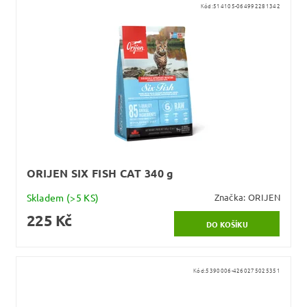
Kód:
514105-064992281342
ORIJEN SIX FISH CAT 340 g
Skladem
(>5 KS)
Značka:
ORIJEN
225 Kč
Kód:
5390006-4260275025351