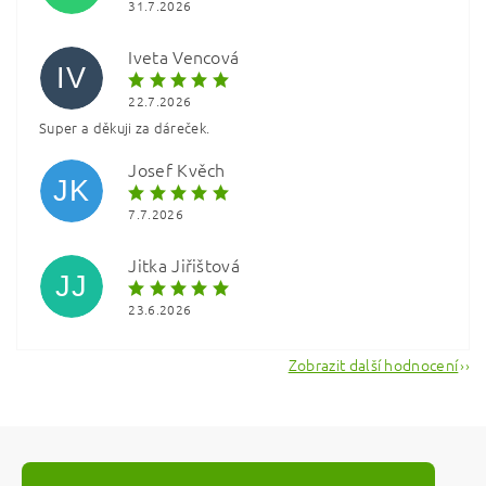
31.7.2026
Iveta Vencová
IV
22.7.2026
Super a děkuji za dáreček.
Vložením hodnocení souhlasíte s
podmínkami ochrany
osobních údajů
Josef Kvěch
JK
7.7.2026
Jitka Jiřištová
JJ
23.6.2026
Zobrazit další hodnocení