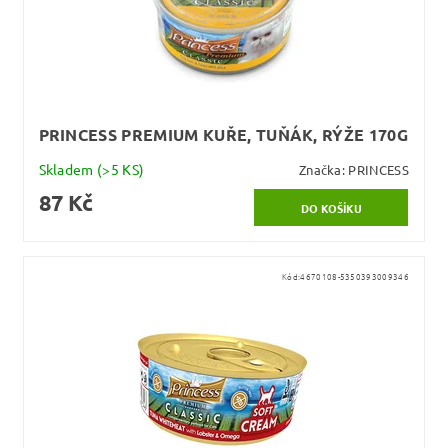
PRINCESS PREMIUM KUŘE, TUŇÁK, RÝŽE 170G
Skladem
(>5 KS)
Značka:
PRINCESS
87 Kč
Kód:
4670108-5350393009346