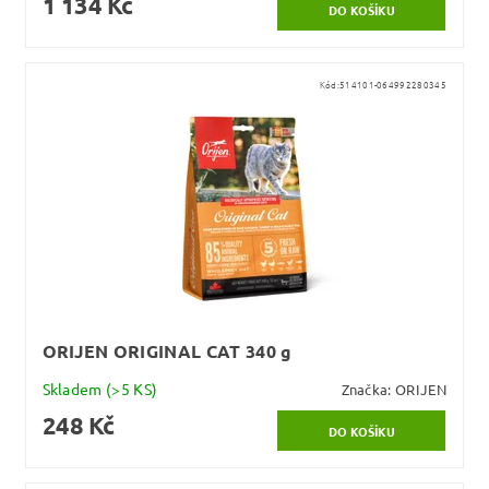
1 134 Kč
Kód:
514101-064992280345
ORIJEN ORIGINAL CAT 340 g
Skladem
(>5 KS)
Značka:
ORIJEN
248 Kč