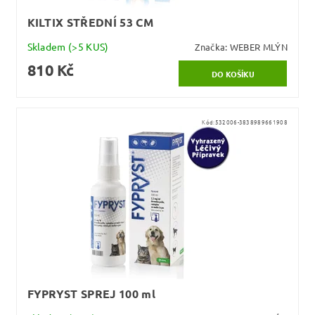
KILTIX STŘEDNÍ 53 CM
Skladem
(>5 KUS)
Značka:
WEBER MLÝN
810 Kč
Kód:
532006-3838989661908
FYPRYST SPREJ 100 ml