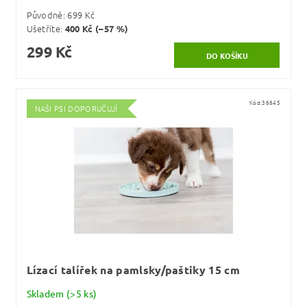
Původně:
699 Kč
Ušetříte
:
400 Kč (–57 %)
299 Kč
Kód:
36645
NAŠI PSI DOPORUČUJÍ
Lízací talířek na pamlsky/paštiky 15 cm
Skladem
(>5 ks)