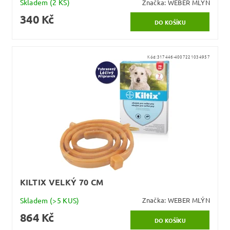
Skladem
(2 KS)
Značka:
WEBER MLÝN
340 Kč
Kód:
317446-4007221034957
KILTIX VELKÝ 70 CM
Skladem
(>5 KUS)
Značka:
WEBER MLÝN
864 Kč