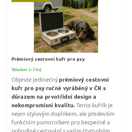
Prémiový cestovní kufr pro psy
Skladem
(>5 ks)
Objevte jedinečný
prémiový cestovní
kufr pro psy
ručně vyráběný v ČR s
důrazem na prvotřídní design a
nekompromisní kvalitu
.
Tento kufřík je
nejen stylovým doplňkem, ale především
funkčním pomocníkem pro bezpečné a
pohodlné cestování s vaším čtyřnohým