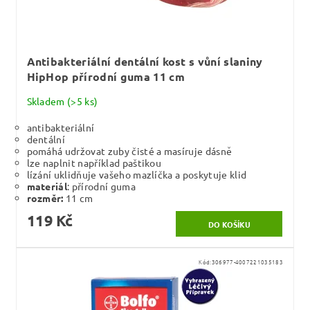
Antibakteriální dentální kost s vůní slaniny
HipHop přírodní guma 11 cm
Skladem
(>5 ks)
antibakteriální
dentální
pomáhá udržovat zuby čisté a masíruje dásně
lze naplnit například paštikou
lízání uklidňuje vašeho mazlíčka a poskytuje klid
materiál
: přírodní guma
rozměr:
11 cm
119 Kč
Kód:
306977-4007221035183