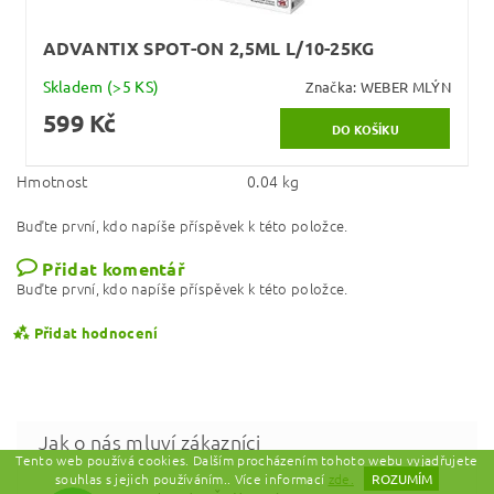
ADVANTIX SPOT-ON 2,5ML L/10-25KG
Skladem
(>5 KS)
Značka:
WEBER MLÝN
599 Kč
Hmotnost
0.04 kg
Buďte první, kdo napíše příspěvek k této položce.
Přidat komentář
Buďte první, kdo napíše příspěvek k této položce.
Přidat hodnocení
Tento web používá cookies. Dalším procházením tohoto webu vyjadřujete
souhlas s jejich používáním.. Více informací
zde.
ROZUMÍM