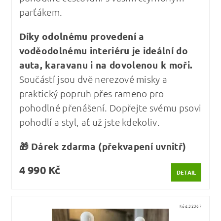
parťákem.
Díky odolnému provedení a
voděodolnému interiéru je ideální do
auta, karavanu i na dovolenou k moři.
Součástí jsou dvě nerezové misky a
praktický popruh přes rameno pro
pohodlné přenášení. Dopřejte svému psovi
pohodlí a styl, ať už jste kdekoliv.
🎁 Dárek zdarma (překvapení uvnitř)
4 990 Kč
DETAIL
Kód:
32367