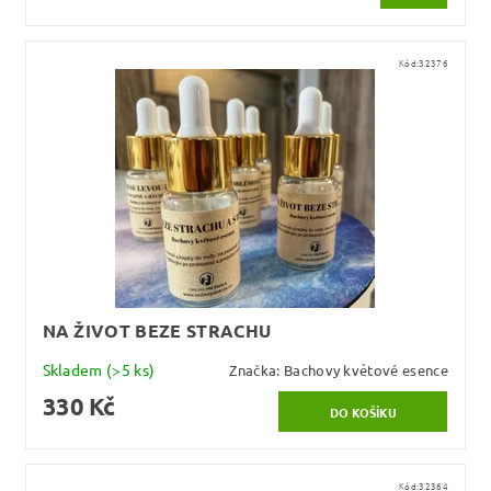
Kód:
32376
NA ŽIVOT BEZE STRACHU
Skladem
(>5 ks)
Značka:
Bachovy květové esence
330 Kč
Kód:
32364