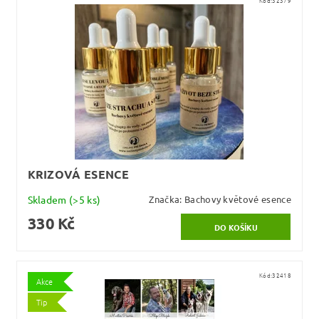
Kód:
32379
KRIZOVÁ ESENCE
Skladem
(>5 ks)
Značka:
Bachovy květové esence
330 Kč
Kód:
32418
Akce
Tip