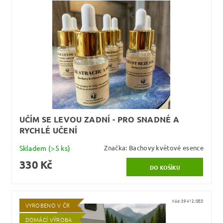
UČÍM SE LEVOU ZADNÍ - PRO SNADNÉ A
RYCHLÉ UČENÍ
Skladem
(>5 ks)
Značka:
Bachovy květové esence
330 Kč
Kód:
39412/SED
VYROBENO V ČR
DOMÁCÍ VÝROBA