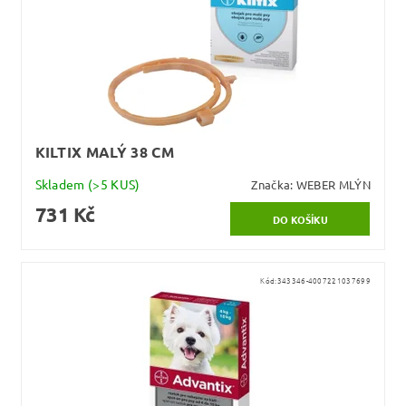
KILTIX MALÝ 38 CM
Skladem
(>5 KUS)
Značka:
WEBER MLÝN
731 Kč
Kód:
343346-4007221037699