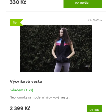
330 Kč
Kód:
32433/M
Tip
Výcviková vesta
Skladem
(1 ks)
Nepromokavá moderní výcviková vesta.
2 399 Kč
DETAIL