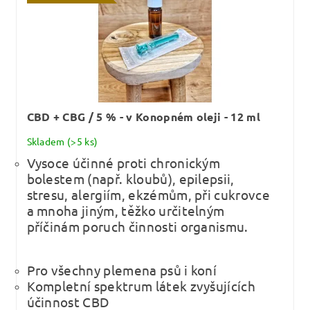
CBD + CBG / 5 % - v Konopném oleji - 12 ml
Skladem
(>5 ks)
Vysoce účinné proti chronickým
bolestem (např. kloubů), epilepsii,
stresu, alergiím, ekzémům, při cukrovce
a mnoha jiným, těžko určitelným
příčinám poruch činnosti organismu.
Pro všechny plemena psů i koní
Kompletní spektrum látek zvyšujících
účinnost CBD