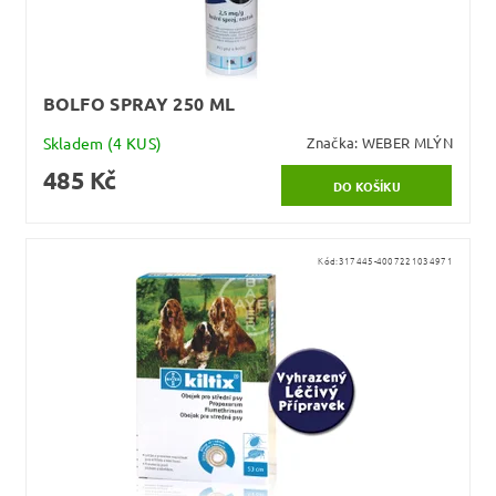
BOLFO SPRAY 250 ML
Skladem
(4 KUS)
Značka:
WEBER MLÝN
485 Kč
Kód:
317445-4007221034971