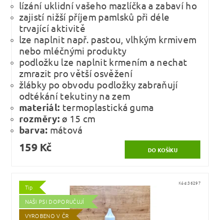
lízání uklidní vašeho mazlíčka a zabaví ho
zajistí nižší příjem pamlsků při déle
trvající aktivitě
lze naplnit např. pastou, vlhkým krmivem
nebo mléčnými produkty
podložku lze naplnit krmením a nechat
zmrazit pro větší osvěžení
žlábky po obvodu podložky zabraňují
odtékání tekutiny na zem
materiál:
termoplastická guma
rozměry:
ø 15 cm
barva:
mátová
159 Kč
Kód:
36297
Tip
NAŠI PSI DOPORUČUJÍ
VYROBENO V ČR