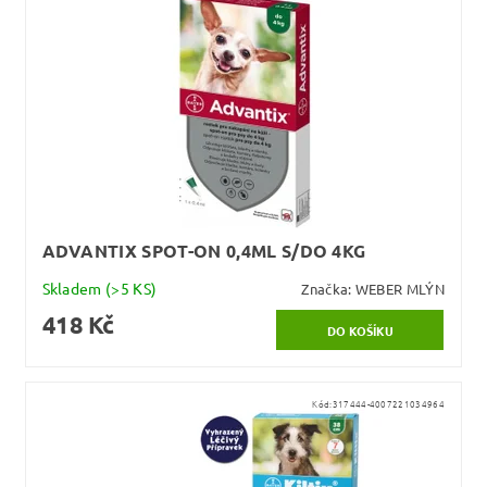
ADVANTIX SPOT-ON 0,4ML S/DO 4KG
Skladem
(>5 KS)
Značka:
WEBER MLÝN
418 Kč
Kód:
317444-4007221034964