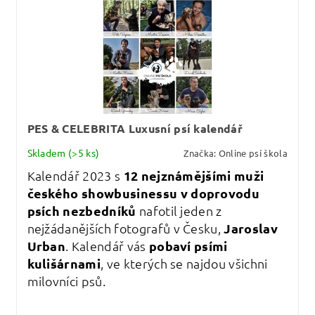
PES & CELEBRITA Luxusní psí kalendář
Skladem
(>5 ks)
Značka:
Online psí škola
Kalendář 2023 s
12 nejznámějšími muži
českého showbusinessu v doprovodu
psích nezbedníků
nafotil jeden z
nejžádanějších fotografů v Česku,
Jaroslav
Urban
. Kalendář vás
pobaví psími
kulišárnami
, ve kterých se najdou všichni
milovníci psů.