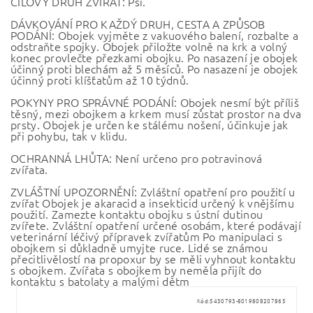
CÍLOVÝ DRUH ZVÍŘAT: Psi.
DÁVKOVÁNÍ PRO KAŽDÝ DRUH, CESTA A ZPŮSOB
PODÁNÍ: Obojek vyjměte z vakuového balení, rozbalte a
odstraňte spojky. Obojek přiložte volně na krk a volný
konec provlečte přezkami obojku. Po nasazení je obojek
účinný proti blechám až 5 měsíců. Po nasazení je obojek
účinný proti klíšťatům až 10 týdnů.
POKYNY PRO SPRÁVNÉ PODÁNÍ: Obojek nesmí být příliš
těsný, mezi obojkem a krkem musí zůstat prostor na dva
prsty. Obojek je určen ke stálému nošení, účinkuje jak
při pohybu, tak v klidu.
OCHRANNÁ LHŮTA: Není určeno pro potravinová
zvířata.
ZVLÁŠTNÍ UPOZORNĚNÍ: Zvláštní opatření pro použití u
zvířat Obojek je akaracid a insekticid určený k vnějšímu
použití. Zamezte kontaktu obojku s ústní dutinou
zvířete. Zvláštní opatření určené osobám, které podávají
veterinární léčivý přípravek zvířatům Po manipulaci s
obojkem si důkladně umyjte ruce. Lidé se známou
přecitlivělostí na propoxur by se měli vyhnout kontaktu
s obojkem. Zvířata s obojkem by neměla přijít do
kontaktu s batolaty a malými dětm
Kód:
5430793-8019808207865