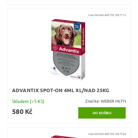
Kód:
343345-4007221037712
ADVANTIX SPOT-ON 4ML XL/NAD 25KG
Skladem
(>5 KS)
Značka:
WEBER MLÝN
580 Kč
Kód:
343333-4007221037729