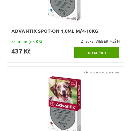
ADVANTIX SPOT-ON 1,0ML M/4-10KG
Skladem
(>5 KS)
Značka:
WEBER MLÝN
437 Kč
Kód:
343356-4007221037705