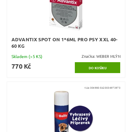
ADVANTIX SPOT ON 1*6ML PRO PSY XXL 40-
60 KG
Skladem
(>5 KS)
Značka:
WEBER MLÝN
770 Kč
Kód:
306980-5420036973973