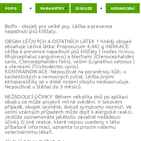
POPIS
PARAMETRY
DISKUZE
HODNOCENÍ
Bolfo - obojek pro velké psy. Léčba a prevence
napadnutí psů klíšťaty.
OBSAH LÉČIVÝCH A OSTATNÍCH LÁTEK 1 hnědý obojek
obsahuje Léčivá látka: Propoxurum 4,442 g INDIKACE:
Léčba a prevence napadnutí psů klíšťaty ( Ixodes ricinus,
Rhipicephalus sanguineus) a blechami (Ctenocephalides
canis, Ctenocephalides felis), vešmi (Lignathus setosus )
a všenkami (Trichodectes canis).
KONTRAINDIKACE: Nepoužívat na poraněnou kůži, u
kachektických a nemocných zvířat. Léčba jinými
ektoparazitiky se v době nošení obojku nedoporučuje.
Nepoužívat u štěňat do 3 měsíců.
NEŽÁDOUCÍ ÚČINKY: Během několika dnů po aplikaci
obojku se může projevit mírné svědění. V takovém
případě, obojek sejměte, dokud symptomy nezmizí. Ve
velmi vzácných případech může dojít k alergické reakci.
Jestliže zaznamenáte jakékoliv závažné nežádoucí
účinky či jiné reakce, které nejsou uvedeny v této
příbalové informaci, oznamte to prosím vašemu
veterinárnímu lékaři.