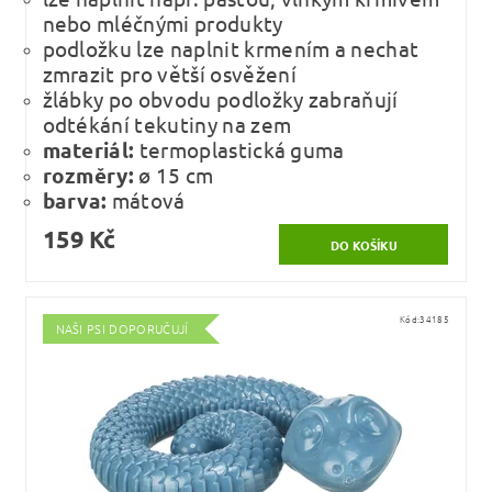
nebo mléčnými produkty
podložku lze naplnit krmením a nechat
zmrazit pro větší osvěžení
žlábky po obvodu podložky zabraňují
odtékání tekutiny na zem
materiál:
termoplastická guma
rozměry:
ø 15 cm
barva:
mátová
159 Kč
Kód:
34185
NAŠI PSI DOPORUČUJÍ