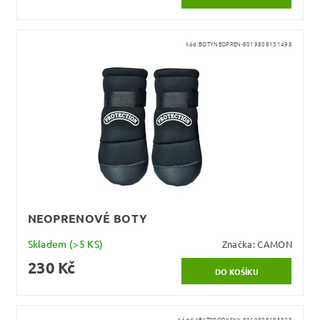
Kód:
BOTYNEOPREN-8019808131498
NEOPRENOVÉ BOTY
Skladem
(>5 KS)
Značka:
CAMON
230 Kč
Kód:
KABATPRODYSNY-8019808185323