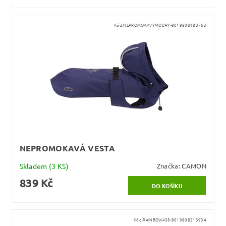
Kód:
NEPROMOKAVYMODRY-8019808183763
NEPROMOKAVÁ VESTA
Skladem
(3 KS)
Značka:
CAMON
839 Kč
Kód:
RAINBOW438-8019808213934