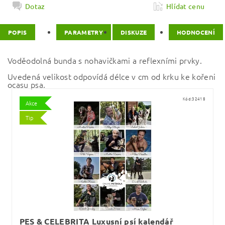
Dotaz
Hlídat cenu
POPIS
PARAMETRY
DISKUZE
HODNOCENÍ
Voděodolná bunda s nohavičkami a reflexními prvky.
Uvedená velikost odpovídá délce v cm od krku ke kořeni
ocasu psa.
Kód:
32418
Akce
Tip
PES & CELEBRITA Luxusní psí kalendář