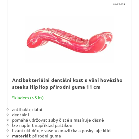
Kód:
34191
Antibakteriální dentální kost s vůní hovězího
steaku HipHop přírodní guma 11 cm
Skladem
(>5 ks)
antibakteriální
dentální
pomáhá udržovat zuby čisté a masíruje dásně
lze naplnit například paštikou
lízání uklidňuje vašeho mazlíčka a poskytuje klid
materiál
: přírodní guma