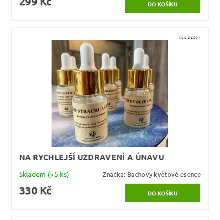
299 Kč
Kód:
32367
NA RYCHLEJŠÍ UZDRAVENÍ A ÚNAVU
Skladem
(>5 ks)
Značka:
Bachovy květové esence
330 Kč