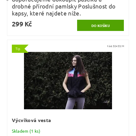
drobné přírodní pamlsky Poslušnost do
kapsy, které najdete níže.
299 Kč
Kód:
32433/M
Tip
Výcviková vesta
Skladem
(1 ks)