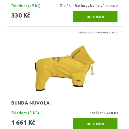
Skladem
(>5 ks)
Značka:
Bachovy květové esence
330 Kč
Kód:
NUVOLA437-8019808213842
BUNDA NUVOLA
Skladem
(5 KS)
Značka:
CAMON
1 661 Kč