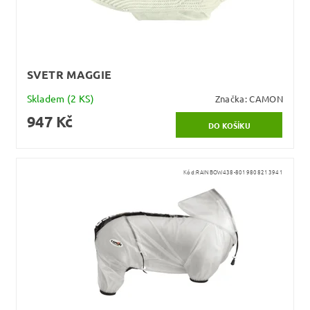
SVETR MAGGIE
Skladem
(2 KS)
Značka:
CAMON
947 Kč
Kód:
RAINBOW438-8019808213941