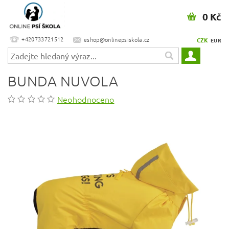
0 Kč
+420733721512
eshop@onlinepsiskola.cz
CZK
EUR
BUNDA NUVOLA
Neohodnoceno