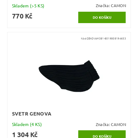
Skladem
(>5 KS)
Značka:
CAMON
770 Kč
Kód:
GENOVAM381-8019808194653
SVETR GENOVA
Skladem
(4 KS)
Značka:
CAMON
1 304 Kč