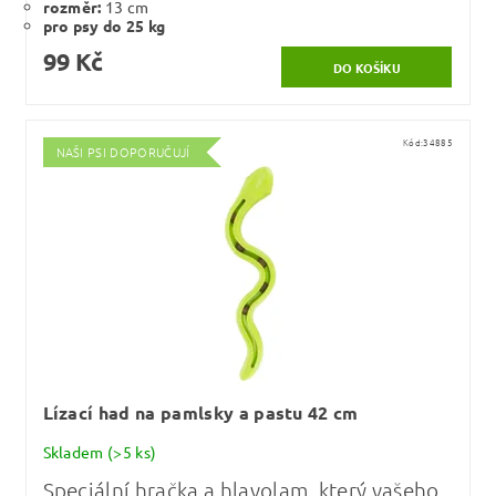
rozměr:
13 cm
pro psy do 25 kg
99 Kč
Kód:
34885
NAŠI PSI DOPORUČUJÍ
Lízací had na pamlsky a pastu 42 cm
Skladem
(>5 ks)
Speciální hračka a hlavolam, který vašeho