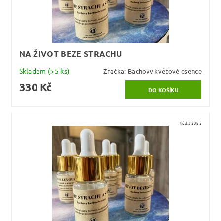
NA ŽIVOT BEZE STRACHU
Skladem
(>5 ks)
Značka:
Bachovy květové esence
330 Kč
Kód:
32382