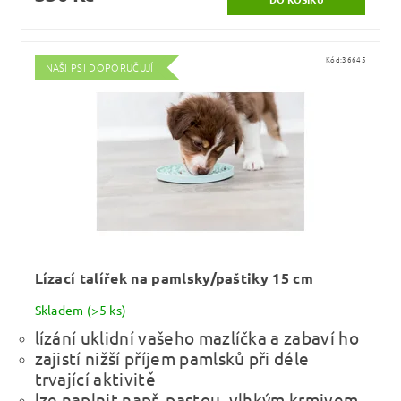
Kód:
36645
NAŠI PSI DOPORUČUJÍ
Lízací talířek na pamlsky/paštiky 15 cm
Skladem
(>5 ks)
lízání uklidní vašeho mazlíčka a zabaví ho
zajistí nižší příjem pamlsků při déle
trvající aktivitě
lze naplnit např. pastou, vlhkým krmivem