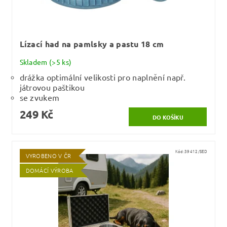
Lízací had na pamlsky a pastu 18 cm
Skladem
(>5 ks)
drážka optimální velikosti pro naplnění např.
játrovou paštikou
se zvukem
249 Kč
Kód:
39412/SED
VYROBENO V ČR
DOMÁCÍ VÝROBA