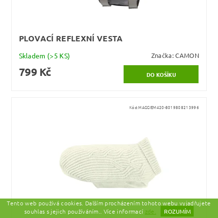
PLOVACÍ REFLEXNÍ VESTA
Skladem
(>5 KS)
Značka:
CAMON
799 Kč
Kód:
MAGGIEM420-8019808213996
Tento web používá cookies. Dalším procházením tohoto webu vyjadřujete
souhlas s jejich používáním.. Více informací
zde.
ROZUMÍM