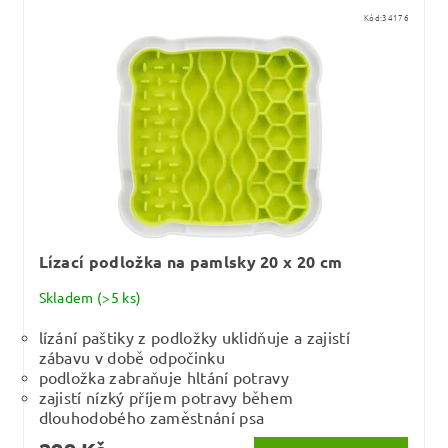
Kód:
34176
Lízací podložka na pamlsky 20 x 20 cm
Skladem
(>5 ks)
lízání paštiky z podložky uklidňuje a zajistí
zábavu v době odpočinku
podložka zabraňuje hltání potravy
zajistí nízký příjem potravy během
dlouhodobého zaměstnání psa