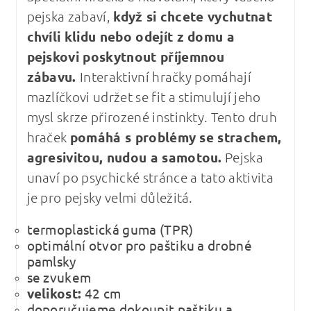
pejska zabaví,
když si chcete vychutnat
chvíli klidu nebo odejít z domu a
pejskovi poskytnout příjemnou
zábavu.
Interaktivní hračky pomáhají
mazlíčkovi udržet se fit a stimulují jeho
mysl skrze přirozené instinkty. Tento druh
hraček
pomáhá s problémy se strachem,
agresivitou, nudou a samotou.
Pejska
unaví po psychické stránce a tato aktivita
je pro pejsky velmi důležitá.
termoplastická guma (TPR)
optimální otvor pro paštiku a drobné
pamlsky
se zvukem
velikost:
42 cm
doporučujeme dokoupit paštiku a