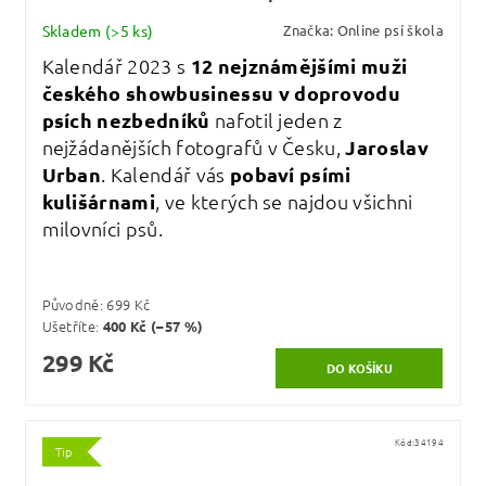
Skladem
(>5 ks)
Značka:
Online psí škola
Kalendář 2023 s
12 nejznámějšími muži
českého showbusinessu v doprovodu
psích nezbedníků
nafotil jeden z
nejžádanějších fotografů v Česku,
Jaroslav
Urban
. Kalendář vás
pobaví psími
kulišárnami
, ve kterých se najdou všichni
milovníci psů.
Původně:
699 Kč
Ušetříte
:
400 Kč (–57 %)
299 Kč
Kód:
34194
Tip