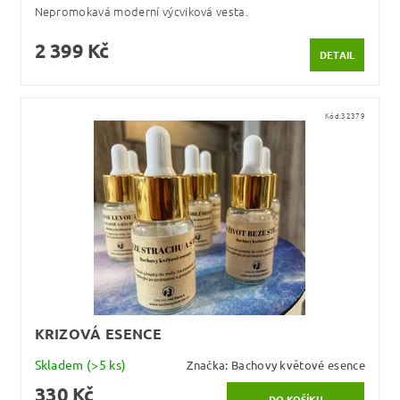
Nepromokavá moderní výcviková vesta.
2 399 Kč
DETAIL
Kód:
32379
KRIZOVÁ ESENCE
Skladem
(>5 ks)
Značka:
Bachovy květové esence
330 Kč