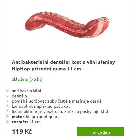
Antibakteriální dentální kost s vůní slaniny
HipHop přírodní guma 11 cm
Skladem
(>5 ks)
antibakteriální
dentální
pomáhá udržovat zuby čisté a masíruje dásně
lze naplnit například paštikou
lízání uklidňuje vašeho mazlíčka a poskytuje klid
materiál
: přírodní guma
rozměr:
11 cm
119 Kč