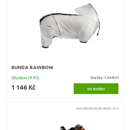
BUNDA RAINBOW
Skladem
(4 KS)
Značka:
CAMON
1 146 Kč
Kód:
MARGOTM432-8019808213316