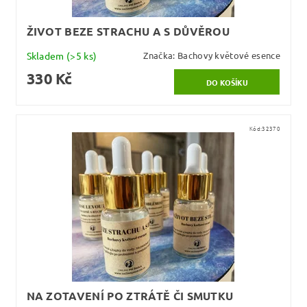
ŽIVOT BEZE STRACHU A S DŮVĚROU
Skladem
(>5 ks)
Značka:
Bachovy květové esence
330 Kč
Kód:
32370
NA ZOTAVENÍ PO ZTRÁTĚ ČI SMUTKU