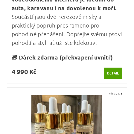
auta, karavanu i na dovolenou k moři.
Součástí jsou dvě nerezové misky a
praktický popruh přes rameno pro
pohodlné přenášení. Dopřejte svému psovi
pohodlí a styl, ať už jste kdekoliv.
🎁 Dárek zdarma (překvapení uvnitř)
4 990 Kč
DETAIL
Kód:
32376