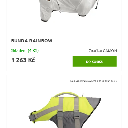
BUNDA RAINBOW
Skladem
(4 KS)
Značka:
CAMON
1 263 Kč
Kód:
VESTAPLAVACI791-8019808211596