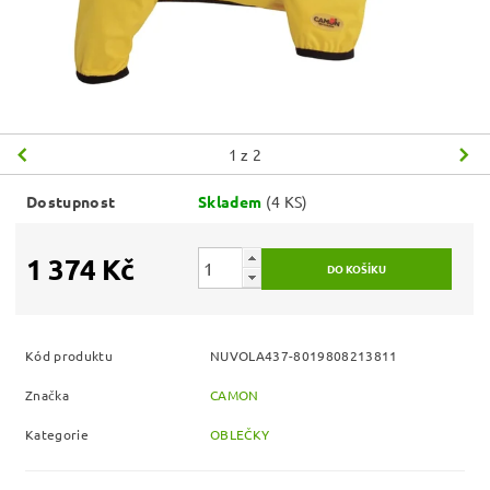
1
z 2
Dostupnost
Skladem
(4 KS)
1 374 Kč
Kód produktu
NUVOLA437-8019808213811
Značka
CAMON
Kategorie
OBLEČKY