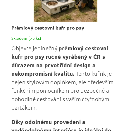
Prémiový cestovní kufr pro psy
Skladem
(>5 ks)
Objevte jedinečný
prémiový cestovní
kufr pro psy
ručně vyráběný v ČR s
důrazem na prvotřídní design a
nekompromisní kvalitu
.
Tento kufřík je
nejen stylovým doplňkem, ale především
funkčním pomocníkem pro bezpečné a
pohodlné cestování s vaším čtyřnohým
parťákem.
Díky odolnému provedení a
voděodolnému interiéru je ideální do