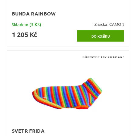
BUNDA RAINBOW
Skladem
(3 KS)
Značka:
CAMON
1 205 Kč
Kód:
FRIDAM413-8019808212227
SVETR FRIDA