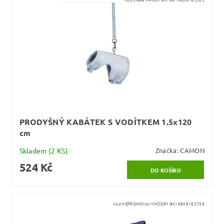
PRODYŠNÝ KABÁTEK S VODÍTKEM 1.5x120
cm
Skladem
(2 KS)
Značka:
CAMON
524 Kč
Kód:
NEPROMOKAVYMODRY-8019808183756