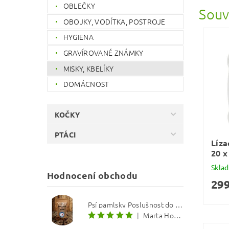
OBLEČKY
Souv
OBOJKY, VODÍTKA, POSTROJE
HYGIENA
GRAVÍROVANÉ ZNÁMKY
MISKY, KBELÍKY
DOMÁCNOST
KOČKY
PTÁCI
Líza
20 x
Skla
Hodnocení obchodu
299
Psí pamlsky Poslušnost do kapsy: Treska s červenou řepou 12 mm
|
Marta Hourová