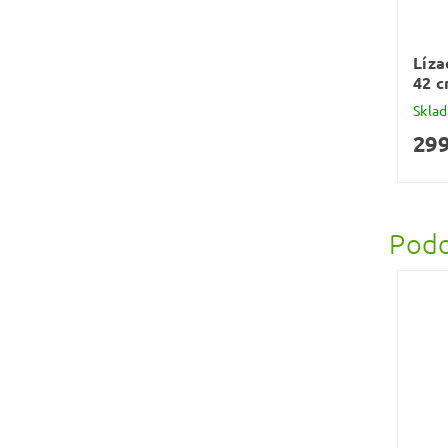
Líza
42 
Skla
299
Podo