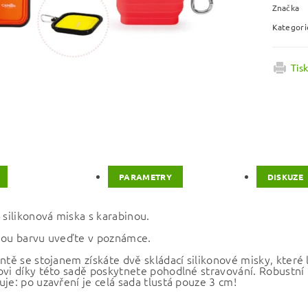
Značka
Kategori
Tis
PARAMETRY
DISKUZE
 silikonová miska s karabinou.
nou barvu uveďte v poznámce.
antě se stojanem získáte dvě skládací silikonové misky, kter
ovi díky této sadě poskytnete pohodlné stravování. Robustní p
je: po uzavření je celá sada tlustá pouze 3 cm!