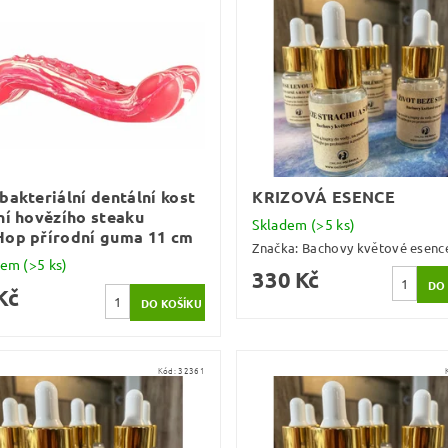
bakteriální dentální kost
KRIZOVÁ ESENCE
ní hovězího steaku
Skladem
(>5 ks)
Hop přírodní guma 11 cm
Značka:
Bachovy květové esenc
dem
(>5 ks)
330 Kč
Kč
Kód:
32361