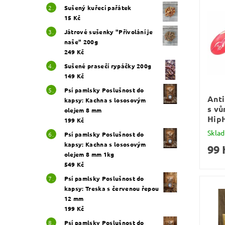
Sušený kuřecí pařátek
15 Kč
Játrové sušenky "Přivolání je
naše" 200g
249 Kč
Sušené prasečí rypáčky 200g
149 Kč
Psí pamlsky Poslušnost do
Anti
kapsy: Kachna s lososovým
s vů
olejem 8 mm
Hip
199 Kč
Skla
Psí pamlsky Poslušnost do
kapsy: Kachna s lososovým
99 
olejem 8 mm 1kg
549 Kč
Psí pamlsky Poslušnost do
kapsy: Treska s červenou řepou
12 mm
199 Kč
Psí pamlsky Poslušnost do