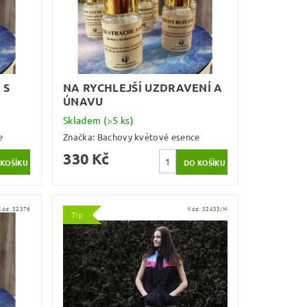
 S
NA RYCHLEJŠÍ UZDRAVENÍ A
ÚNAVU
Skladem
(>5 ks)
e
Značka:
Bachovy květové esence
330 Kč
Kód:
32376
Kód:
32433/M
Tip