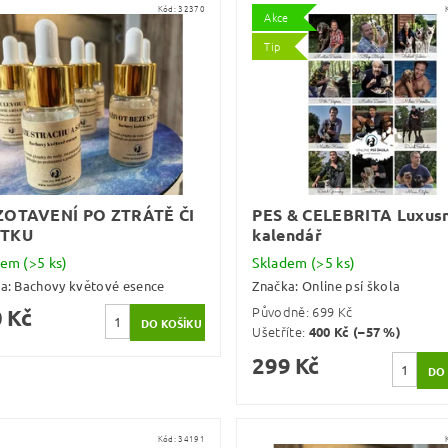
Kód:
32370
Akce
Tip
ZOTAVENÍ PO ZTRÁTĚ ČI
PES & CELEBRITA Luxusn
TKU
kalendář
dem
(>5 ks)
Skladem
(>5 ks)
ka:
Bachovy květové esence
Značka:
Online psí škola
Původně:
699 Kč
 Kč
Ušetříte
:
400 Kč (–57 %)
299 Kč
Kód:
34191