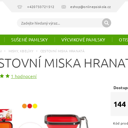
+420733721512
eshop@onlinepsiskola.cz
SUŠENÉ PAMLSKY
VÝCVIKOVÉ PAMLSKY
OTI
SI
MISKY, KBELÍKY
CESTOVNÍ MISKA HRANATÁ
STOVNÍ MISKA HRANA
1 hodnocení
Dostup
144
Kód pro