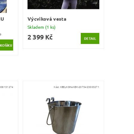
HU
Výcviková vesta
Skladem
(1 ks)
e
2 399 Kč
DETAIL
808151274
Kód:
KBELIKSHAKEM-2075423003271