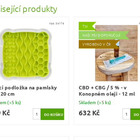
isející produkty
Kód:
34176
Tip
NAŠI PSI DOPORUČUJÍ
VYROBENO V ČR
cí podložka na pamlsky
CBD + CBG / 5 % - v
 20 cm
Konopném oleji - 12 ml
dem
(>5 ks)
Skladem
(>5 ks)
 Kč
632 Kč