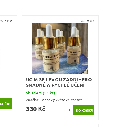
Kód:
36297
Kód:
32364
UČÍM SE LEVOU ZADNÍ - PRO
SNADNÉ A RYCHLÉ UČENÍ
Skladem
(>5 ks)
Značka:
Bachovy květové esence
330 Kč