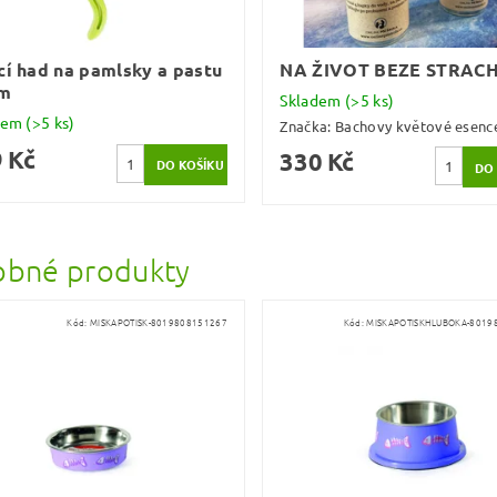
cí had na pamlsky a pastu
NA ŽIVOT BEZE STRAC
cm
Skladem
(>5 ks)
dem
(>5 ks)
Značka:
Bachovy květové esenc
 Kč
330 Kč
bné produkty
Kód:
MISKAPOTISK-8019808151267
Kód:
MISKAPOTISKHLUBOKA-8019