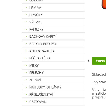
OSTATNÍ
KRMIVA
HRAČKY
VÝCVIK
PAMLSKY
BACHOVY KAPKY
BALÍČKY PRO PSY
ANTIPARAZITIKA
PÉČE O TĚLO
POPIS
MISKY
PELECHY
Skládací
ZDRAVÍ
- vybra
NÁHUBKY, OHLÁVKY
Ve vari
mazlíčk
PŘÍSLUŠENSTVÍ
přepravu
CESTOVÁNÍ