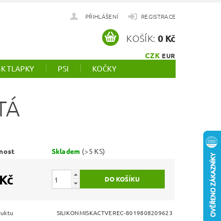
PŘIHLÁŠENÍ
REGISTRACE
KOŠÍK:
0 Kč
CZK
EUR
SK TLAPKY
PSI
KOČKY
TÁ
nost
Skladem
(>5 KS)
 Kč
duktu
SILIKONMISKACTVEREC-8019808209623