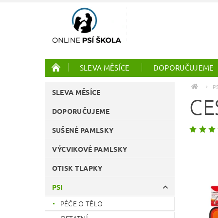
SLEVA MĚSÍCE
DOPORUČUJEME
PTÁCI
ONLINE KURZY
P
SLEVA MĚSÍCE
CE
DOPORUČUJEME
SUŠENÉ PAMLSKY
VÝCVIKOVÉ PAMLSKY
OTISK TLAPKY
PSI
PÉČE O TĚLO