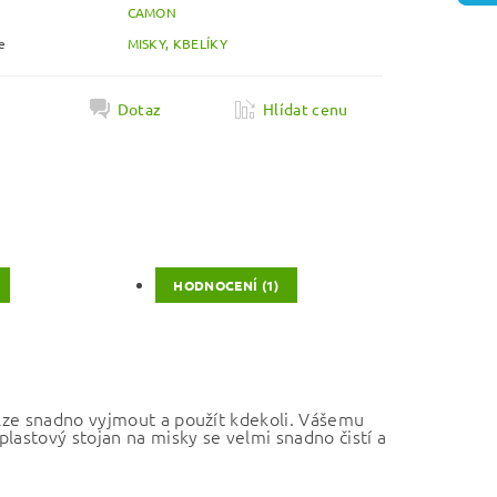
CAMON
e
MISKY, KBELÍKY
k
Dotaz
Hlídat cenu
HODNOCENÍ (1)
é lze snadno vyjmout a použít kdekoli. Vášemu
lastový stojan na misky se velmi snadno čistí a