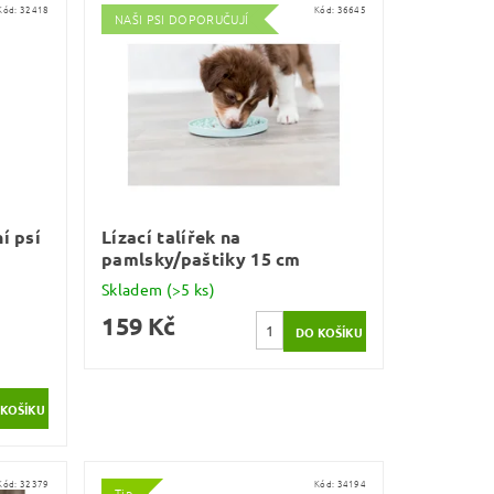
Kód:
32418
Kód:
36645
NAŠI PSI DOPORUČUJÍ
í psí
Lízací talířek na
pamlsky/paštiky 15 cm
Skladem
(>5 ks)
159 Kč
Kód:
32379
Kód:
34194
Tip