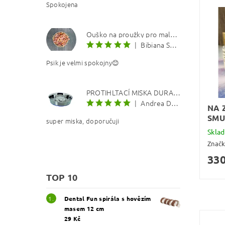
Spokojena
Ouško na proužky pro malé psí koloušky 100g
|
Bibiana Sabolova
Psik je velmi spokojny😊
PROTIHLTACÍ MISKA DURAPET
|
Andrea Dosoudilová
NA 
SMU
super miska, doporučuji
Skla
Znač
330
TOP 10
Dental Fun spirála s hovězím
masem 12 cm
29 Kč