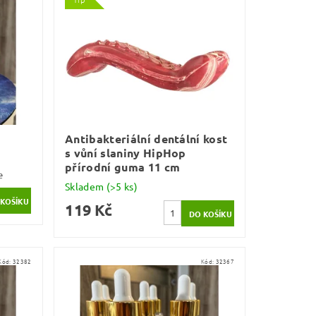
Antibakteriální dentální kost
s vůní slaniny HipHop
přírodní guma 11 cm
e
Skladem
(>5 ks)
119 Kč
Kód:
32382
Kód:
32367