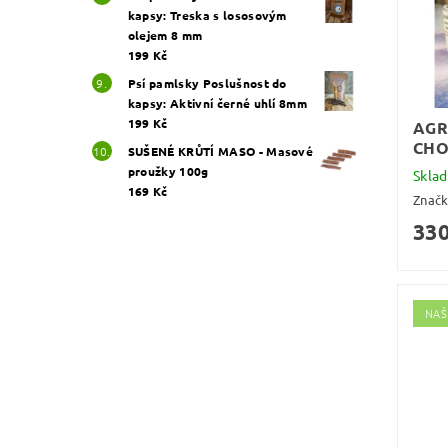
kapsy: Treska s lososovým
olejem 8 mm
199 Kč
Psí pamlsky Poslušnost do
kapsy: Aktivní černé uhlí 8mm
199 Kč
AGR
CHO
SUŠENÉ KRŮTÍ MASO - Masové
proužky 100g
Skla
169 Kč
Znač
330
NAŠ