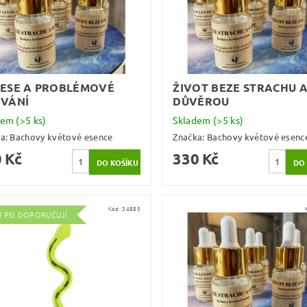
ESE A PROBLÉMOVÉ
ŽIVOT BEZE STRACHU A
VÁNÍ
DŮVĚROU
dem
(>5 ks)
Skladem
(>5 ks)
ka:
Bachovy květové esence
Značka:
Bachovy květové esenc
 Kč
330 Kč
Kód:
34885
I PSI DOPORUČUJÍ