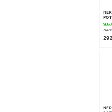
NER
POT
Skla
Znač
292
NER