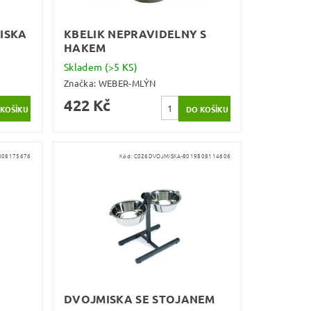
ISKA
KBELIK NEPRAVIDELNY S
HAKEM
Skladem
(>5 KS)
Značka:
WEBER-MLÝN
422 Kč
808175676
Kód:
C026DVOJMISKA-8019808114606
DVOJMISKA SE STOJANEM