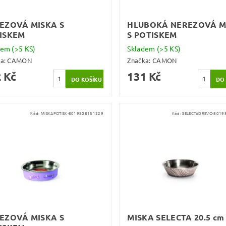
EZOVÁ MISKA S
HLUBOKÁ NEREZOVÁ M
ISKEM
S POTISKEM
dem
(>5 KS)
Skladem
(>5 KS)
ka:
CAMON
Značka:
CAMON
 Kč
131 Kč
Kód:
MISKAPOTISK-8019808151229
Kód:
SELECTADREVO-8019
EZOVÁ MISKA S
MISKA SELECTA 20.5 cm