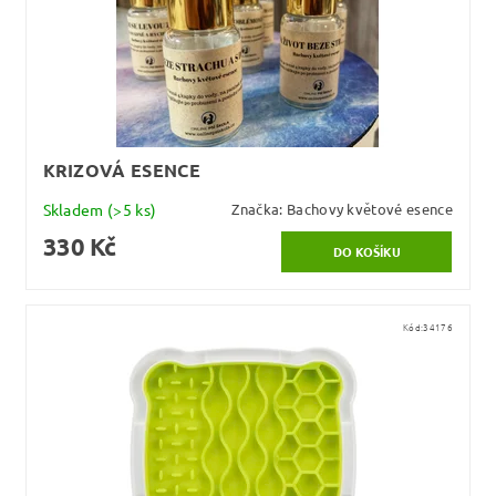
KRIZOVÁ ESENCE
Skladem
(>5 ks)
Značka:
Bachovy květové esence
330 Kč
Kód:
34176