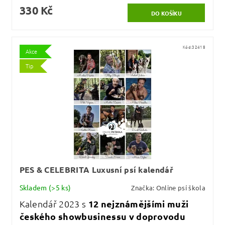
330 Kč
Kód:
32418
Akce
Tip
PES & CELEBRITA Luxusní psí kalendář
Skladem
(>5 ks)
Značka:
Online psí škola
Kalendář 2023 s
12 nejznámějšími muži
českého showbusinessu v doprovodu