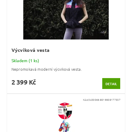
Výcviková vesta
Skladem
(1 ks)
Nepromokavá moderní výcviková vesta.
2 399 Kč
DETAIL
Kód:
5430066-8019808177557