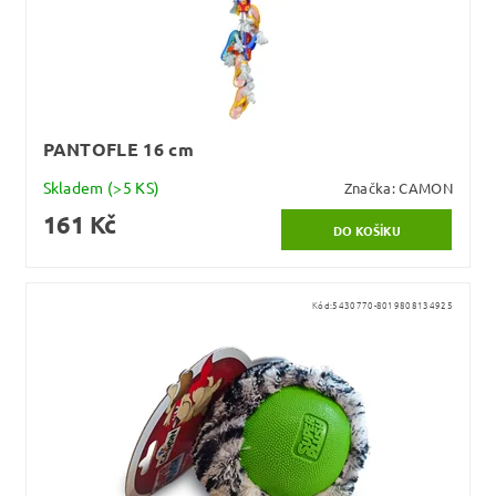
PANTOFLE 16 cm
Skladem
(>5 KS)
Značka:
CAMON
161 Kč
Kód:
5430770-8019808134925