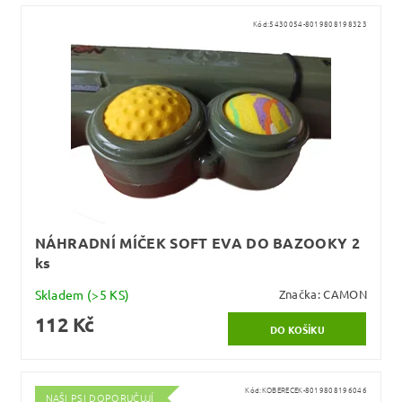
Kód:
5430054-8019808198323
NÁHRADNÍ MÍČEK SOFT EVA DO BAZOOKY 2
ks
Skladem
(>5 KS)
Značka:
CAMON
112 Kč
Kód:
KOBERECEK-8019808196046
NAŠI PSI DOPORUČUJÍ