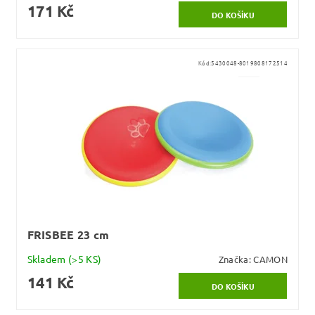
171 Kč
Kód:
5430048-8019808172514
FRISBEE 23 cm
Skladem
(>5 KS)
Značka:
CAMON
141 Kč