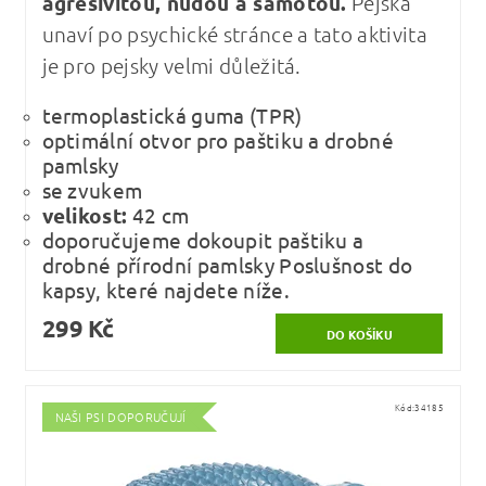
agresivitou, nudou a samotou.
Pejska
unaví po psychické stránce a tato aktivita
je pro pejsky velmi důležitá.
termoplastická guma (TPR)
optimální otvor pro paštiku a drobné
pamlsky
se zvukem
velikost:
42 cm
doporučujeme dokoupit paštiku a
drobné přírodní pamlsky Poslušnost do
kapsy, které najdete níže.
299 Kč
Kód:
34185
NAŠI PSI DOPORUČUJÍ