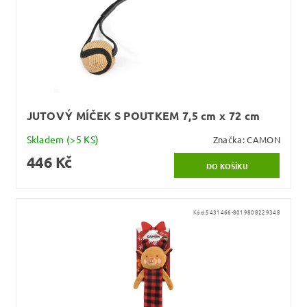
JUTOVÝ MÍČEK S POUTKEM 7,5 cm x 72 cm
Skladem
(>5 KS)
Značka:
CAMON
446 Kč
Kód:
5431466-8019808229348