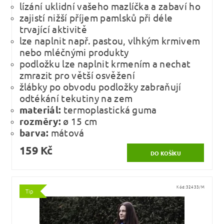
lízání uklidní vašeho mazlíčka a zabaví ho
zajistí nižší příjem pamlsků při déle
trvající aktivitě
lze naplnit např. pastou, vlhkým krmivem
nebo mléčnými produkty
podložku lze naplnit krmením a nechat
zmrazit pro větší osvěžení
žlábky po obvodu podložky zabraňují
odtékání tekutiny na zem
materiál:
termoplastická guma
rozměry:
ø 15 cm
barva:
mátová
159 Kč
Kód:
32433/M
Tip