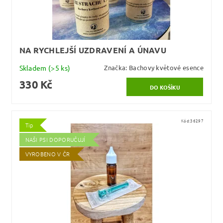
NA RYCHLEJŠÍ UZDRAVENÍ A ÚNAVU
Skladem
(>5 ks)
Značka:
Bachovy květové esence
330 Kč
Kód:
36297
Tip
NAŠI PSI DOPORUČUJÍ
VYROBENO V ČR