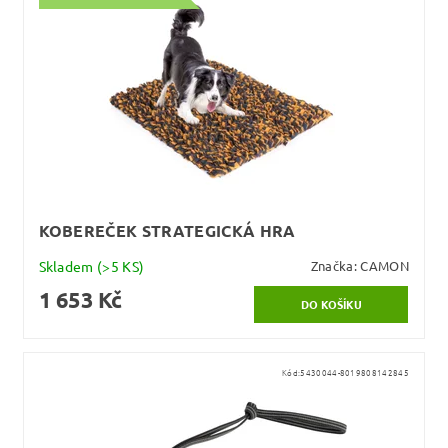
KOBEREČEK STRATEGICKÁ HRA
Skladem
(>5 KS)
Značka:
CAMON
1 653 Kč
Kód:
5430044-8019808142845