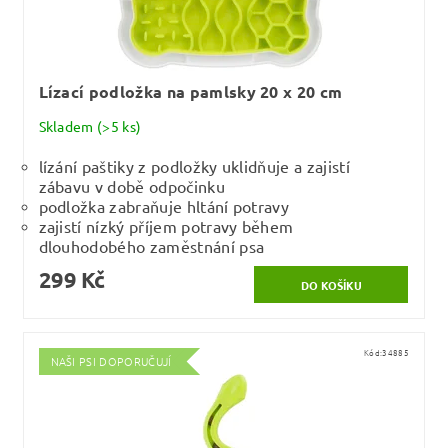
Lízací podložka na pamlsky 20 x 20 cm
Skladem
(>5 ks)
lízání paštiky z podložky uklidňuje a zajistí
zábavu v době odpočinku
podložka zabraňuje hltání potravy
zajistí nízký příjem potravy během
dlouhodobého zaměstnání psa
299 Kč
Kód:
34885
NAŠI PSI DOPORUČUJÍ