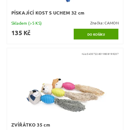
PÍSKAJÍCÍ KOST S UCHEM 32 cm
Skladem
(>5 KS)
Značka:
CAMON
135 Kč
Kód:
5430722-8019808199207
ZVÍŘÁTKO 35 cm