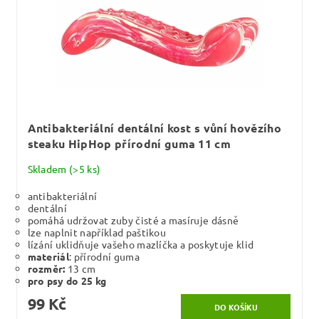
Antibakteriální dentální kost s vůní hovězího
steaku HipHop přírodní guma 11 cm
Skladem
(>5 ks)
antibakteriální
dentální
pomáhá udržovat zuby čisté a masíruje dásně
lze naplnit například paštikou
lízání uklidňuje vašeho mazlíčka a poskytuje klid
materiál
: přírodní guma
rozměr:
13 cm
pro psy do 25 kg
99 Kč