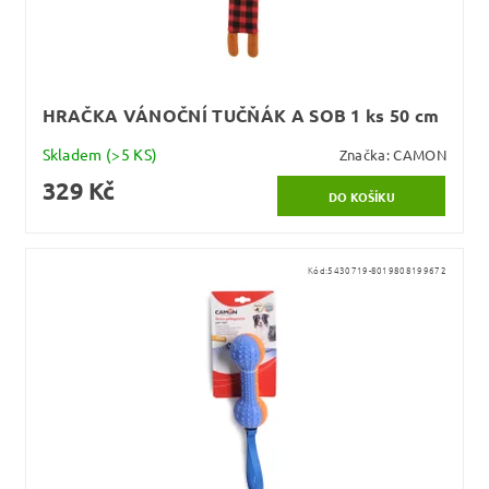
HRAČKA VÁNOČNÍ TUČŇÁK A SOB 1 ks 50 cm
Skladem
(>5 KS)
Značka:
CAMON
329 Kč
Kód:
5430719-8019808199672