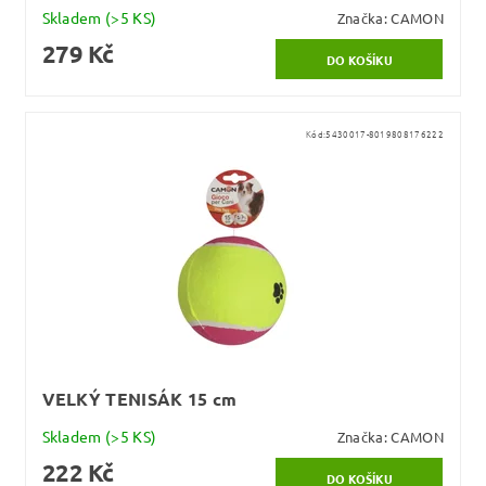
Skladem
(>5 KS)
Značka:
CAMON
279 Kč
Kód:
5430017-8019808176222
VELKÝ TENISÁK 15 cm
Skladem
(>5 KS)
Značka:
CAMON
222 Kč