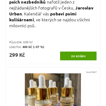
psích nezbedníků
nafotil jeden z
nejžádanějších fotografů v Česku,
Jaroslav
Urban
. Kalendář vás
pobaví psími
kulišárnami
, ve kterých se najdou všichni
milovníci psů.
Původně:
699 Kč
Ušetříte
:
400 Kč (–57 %)
299 Kč
Kód:
32367