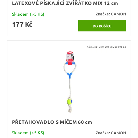
LATEXOVÉ PÍSKAJÍCÍ ZVÍŘÁTKO MIX 12 cm
Skladem
(>5 KS)
Značka:
CAMON
177 Kč
Kód:
5431240-8019808019864
PŘETAHOVADLO S MÍČEM 60 cm
Skladem
(>5 KS)
Značka:
CAMON