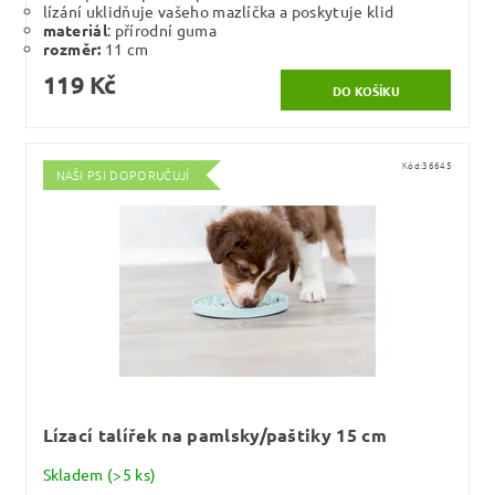
lízání uklidňuje vašeho mazlíčka a poskytuje klid
materiál
: přírodní guma
rozměr:
11 cm
119 Kč
Kód:
36645
NAŠI PSI DOPORUČUJÍ
Lízací talířek na pamlsky/paštiky 15 cm
Skladem
(>5 ks)