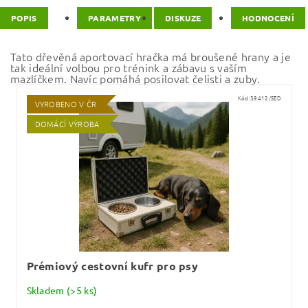
POPIS
PARAMETRY
DISKUZE
HODNOCENÍ
Tato dřevěná aportovací hračka má broušené hrany a je
tak ideální volbou pro trénink a zábavu s vaším
mazlíčkem. Navíc pomáhá posilovat čelisti a zuby.
Kód:
39412/SED
VYROBENO V ČR
DOMÁCÍ VÝROBA
Prémiový cestovní kufr pro psy
Skladem
(>5 ks)