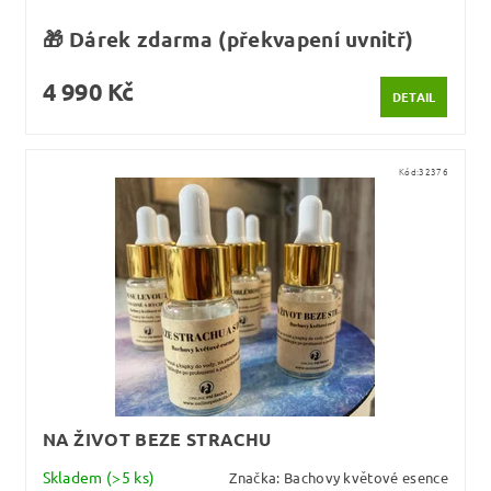
🎁 Dárek zdarma (překvapení uvnitř)
4 990 Kč
DETAIL
Kód:
32376
NA ŽIVOT BEZE STRACHU
Skladem
(>5 ks)
Značka:
Bachovy květové esence