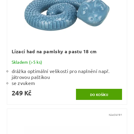
Lízací had na pamlsky a pastu 18 cm
Skladem
(>5 ks)
drážka optimální velikosti pro naplnění např.
játrovou paštikou
se zvukem
249 Kč
Kód:
34191