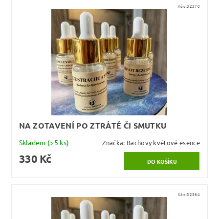
Kód:
32370
NA ZOTAVENÍ PO ZTRÁTĚ ČI SMUTKU
Skladem
(>5 ks)
Značka:
Bachovy květové esence
330 Kč
Kód:
32364