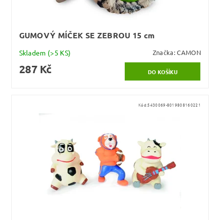
GUMOVÝ MÍČEK SE ZEBROU 15 cm
Skladem
(>5 KS)
Značka:
CAMON
287 Kč
Kód:
5430069-8019808160221