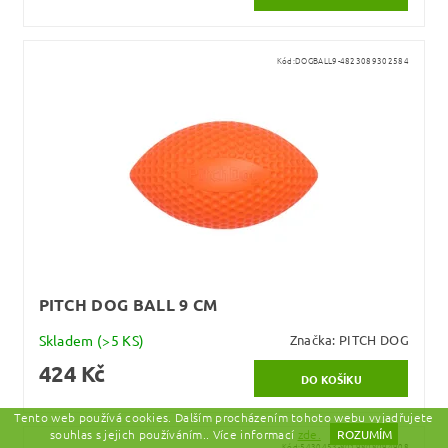
Kód:
DOGBALL9-4823089302584
PITCH DOG BALL 9 CM
Skladem
(>5 KS)
Značka:
PITCH DOG
424 Kč
Tento web používá cookies. Dalším procházením tohoto webu vyjadřujete
souhlas s jejich používáním.. Více informací
zde.
ROZUMÍM
Kód:
5430453-8019808094908