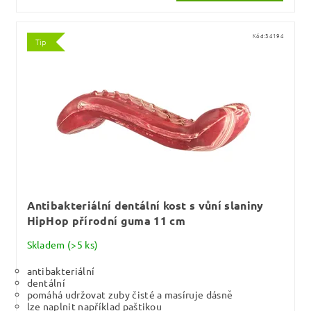
Kód:
34194
Tip
Antibakteriální dentální kost s vůní slaniny
HipHop přírodní guma 11 cm
Skladem
(>5 ks)
antibakteriální
dentální
pomáhá udržovat zuby čisté a masíruje dásně
lze naplnit například paštikou