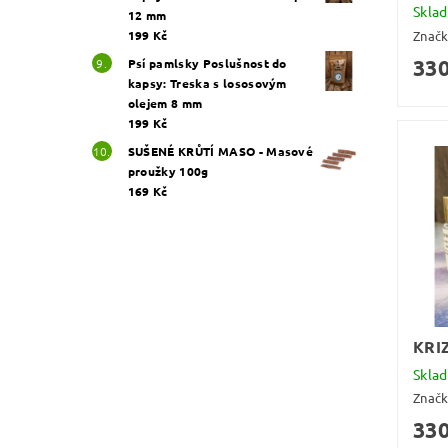
Skla
12 mm
Znač
199 Kč
330
Psí pamlsky Poslušnost do
kapsy: Treska s lososovým
olejem 8 mm
199 Kč
SUŠENÉ KRŮTÍ MASO - Masové
proužky 100g
169 Kč
KRI
Skla
Znač
330