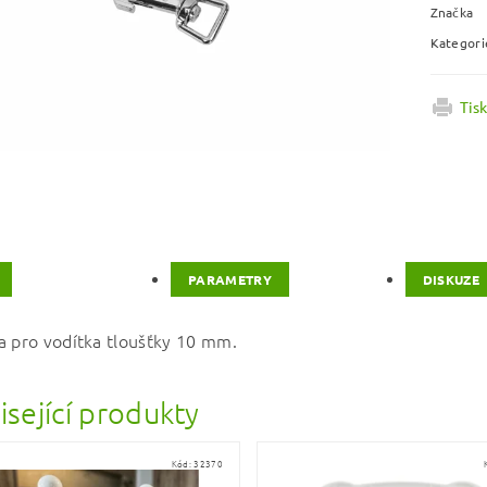
Značka
Kategori
Tis
PARAMETRY
DISKUZE
a pro vodítka tloušťky 10 mm.
isející produkty
Kód:
32370