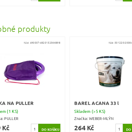
bné produkty
Kód:
490007-4820152566898
Kód:
501220-2008
KA NA PULLER
BAREL ACANA 33 l
dem
(1 KS)
Skladem
(>5 KS)
ka:
PULLER
Značka:
WEBER-MLÝN
 Kč
264 Kč