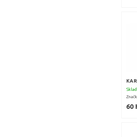
KAR
Skla
Znač
60 