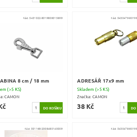
Kód:
5431022-8019808015699
Kód:
5430479-8019
ABINA 8 cm / 18 mm
ADRESÁŘ 17x9 mm
dem
(>5 KS)
Skladem
(>5 KS)
ka:
CAMON
Značka:
CAMON
Kč
38 Kč
Kód:
501168-2008480140009
Kód:
5430478-8019