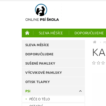
SLEVA MĚSÍCE
DOPORUČUJEME
PTÁCI
ONLINE KURZY
P
SLEVA MĚSÍCE
KA
DOPORUČUJEME
SUŠENÉ PAMLSKY
VÝCVIKOVÉ PAMLSKY
OTISK TLAPKY
PSI
PÉČE O TĚLO