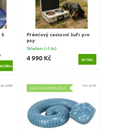
 S
Prémiový cestovní kufr pro
psy
Skladem
(>5 ks)
e
4 990 Kč
DETAIL
Kód:
34885
Kód:
34185
NAŠI PSI DOPORUČUJÍ