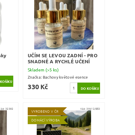
sky
UČÍM SE LEVOU ZADNÍ - PRO
SNADNÉ A RYCHLÉ UČENÍ
Skladem
(>5 ks)
Značka:
Bachovy květové esence
330 Kč
Kód:
32382
Kód:
39412/SED
VYROBENO V ČR
DOMÁCÍ VÝROBA