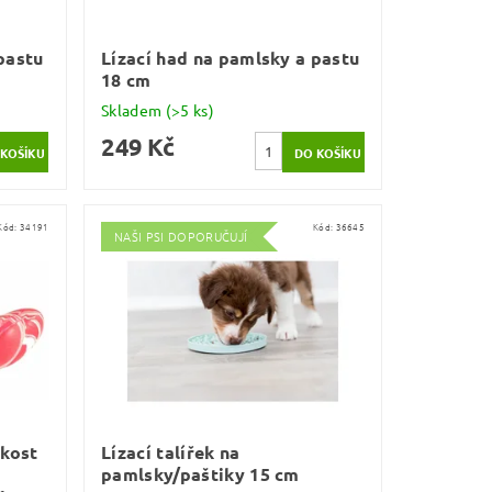
pastu
Lízací had na pamlsky a pastu
18 cm
Skladem
(>5 ks)
249 Kč
Kód:
34191
Kód:
36645
NAŠI PSI DOPORUČUJÍ
 kost
Lízací talířek na
pamlsky/paštiky 15 cm