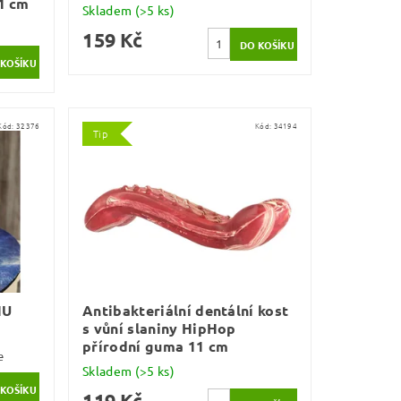
1 cm
Skladem
(>5 ks)
159 Kč
Kód:
32376
Kód:
34194
Tip
HU
Antibakteriální dentální kost
s vůní slaniny HipHop
přírodní guma 11 cm
e
Skladem
(>5 ks)
119 Kč