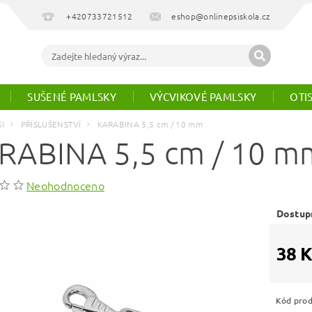
+420733721512
eshop@onlinepsiskola.cz
SUŠENÉ PAMLSKY
VÝCVIKOVÉ PAMLSKY
OTI
SI
PŘÍSLUŠENSTVÍ
KARABINA 5,5 cm / 10 mm
RABINA 5,5 cm / 10 m
Neohodnoceno
Dostup
38 K
Kód pro