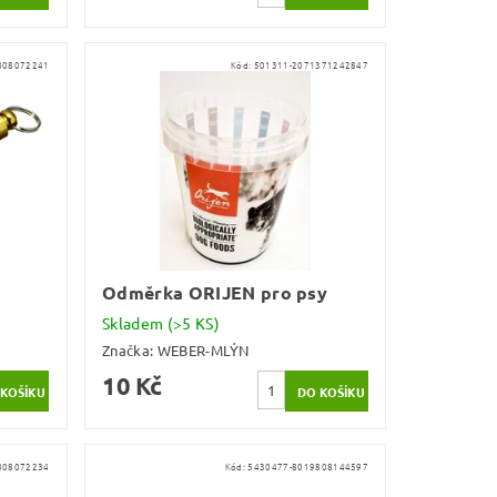
808072241
Kód:
501311-2071371242847
Odměrka ORIJEN pro psy
Skladem
(>5 KS)
Značka:
WEBER-MLÝN
10 Kč
808072234
Kód:
5430477-8019808144597