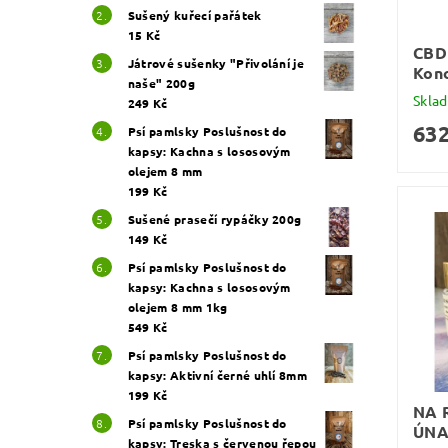
Sušený kuřecí pařátek
15 Kč
CBD 
Játrové sušenky "Přivolání je
Kono
naše" 200g
Skla
249 Kč
632
Psí pamlsky Poslušnost do
kapsy: Kachna s lososovým
olejem 8 mm
199 Kč
Sušené prasečí rypáčky 200g
149 Kč
Psí pamlsky Poslušnost do
kapsy: Kachna s lososovým
olejem 8 mm 1kg
549 Kč
Psí pamlsky Poslušnost do
kapsy: Aktivní černé uhlí 8mm
199 Kč
NA 
Psí pamlsky Poslušnost do
ÚN
kapsy: Treska s červenou řepou