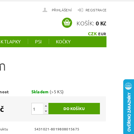
PŘIHLÁŠENÍ
REGISTRACE
KOŠÍK:
0 Kč
CZK
EUR
SK TLAPKY
PSI
KOČKY
m
nost
Skladem
(>5 KS)
č
duktu
5431021-8019808015675