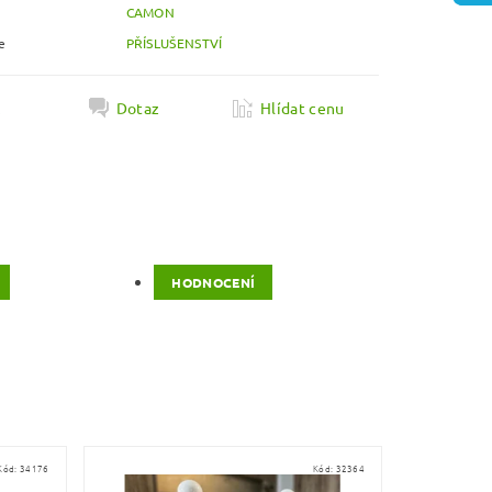
CAMON
e
PŘÍSLUŠENSTVÍ
k
Dotaz
Hlídat cenu
HODNOCENÍ
Kód:
34176
Kód:
32364