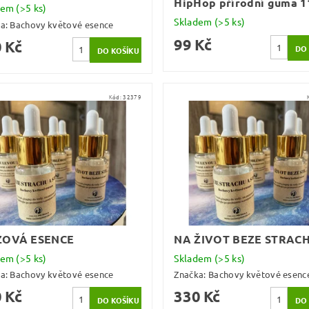
HipHop přírodní guma 1
dem
(>5 ks)
Skladem
(>5 ks)
ka:
Bachovy květové esence
99 Kč
 Kč
Kód:
32379
ZOVÁ ESENCE
NA ŽIVOT BEZE STRAC
dem
(>5 ks)
Skladem
(>5 ks)
ka:
Bachovy květové esence
Značka:
Bachovy květové esenc
 Kč
330 Kč