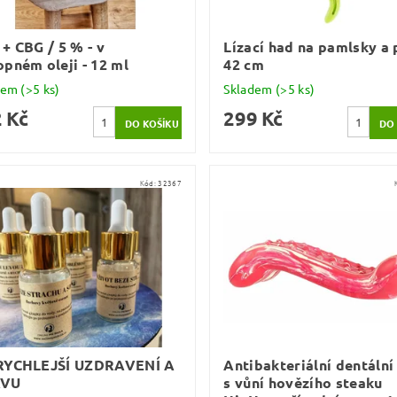
+ CBG / 5 % - v
Lízací had na pamlsky a 
pném oleji - 12 ml
42 cm
dem
(>5 ks)
Skladem
(>5 ks)
 Kč
299 Kč
Kód:
32367
RYCHLEJŠÍ UZDRAVENÍ A
Antibakteriální dentální
AVU
s vůní hovězího steaku