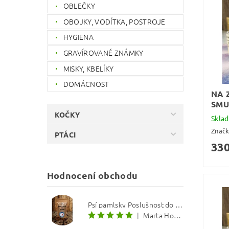
OBLEČKY
OBOJKY, VODÍTKA, POSTROJE
HYGIENA
GRAVÍROVANÉ ZNÁMKY
MISKY, KBELÍKY
DOMÁCNOST
NA 
SMU
KOČKY
Skla
Znač
PTÁCI
330
Hodnocení obchodu
Psí pamlsky Poslušnost do kapsy: Treska s červenou řepou 12 mm
|
Marta Hourová