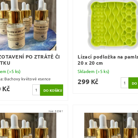
ZOTAVENÍ PO ZTRÁTĚ ČI
Lízací podložka na paml
TKU
20 x 20 cm
dem
(>5 ks)
Skladem
(>5 ks)
ka:
Bachovy květové esence
299 Kč
 Kč
Kód:
32361