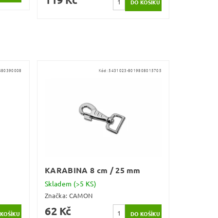
480390008
Kód:
5431023-8019808015705
KARABINA 8 cm / 25 mm
Skladem
(>5 KS)
Značka:
CAMON
62 Kč