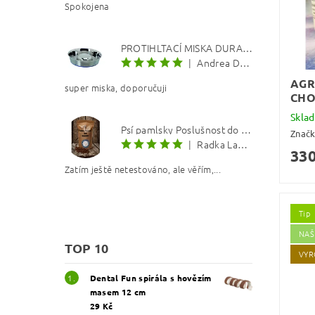
Spokojena
PROTIHLTACÍ MISKA DURAPET
|
Andrea Dosoudilová
AGR
super miska, doporučuji
CHO
Skla
Psí pamlsky Poslušnost do kapsy: Kachna s lososovým olejem 8 mm
Znač
|
Radka Langerová
330
Zatím ještě netestováno, ale věřím,...
Tip
NAŠ
TOP 10
VYR
Dental Fun spirála s hovězím
masem 12 cm
29 Kč