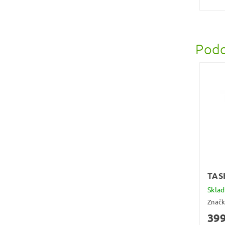
Podo
TAS
Skla
Znač
399