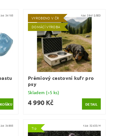
Kód:
34185
Kód:
39412/SED
VYROBENO V ČR
DOMÁCÍ VÝROBA
pastu
Prémiový cestovní kufr pro
psy
Skladem
(>5 ks)
4 990 Kč
DETAIL
Kód:
34885
Kód:
32433/M
Tip