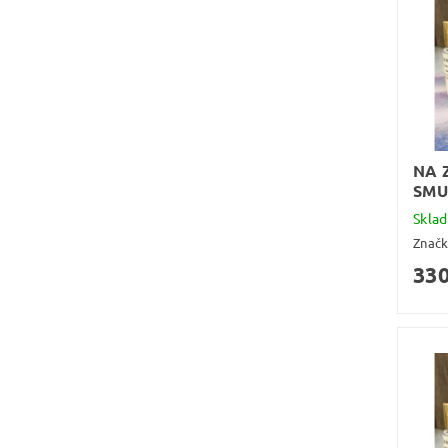
NA 
SMU
Skla
Znač
330