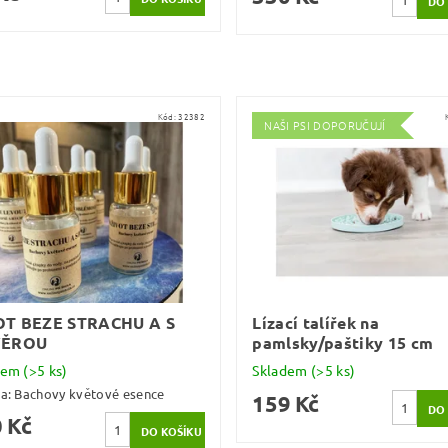
Kód:
32382
NAŠI PSI DOPORUČUJÍ
OT BEZE STRACHU A S
Lízací talířek na
VĚROU
pamlsky/paštiky 15 cm
dem
(>5 ks)
Skladem
(>5 ks)
ka:
Bachovy květové esence
159 Kč
 Kč