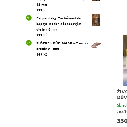
12 mm
199 Kč
Psí pamlsky Poslušnost do
kapsy: Treska s lososovým
olejem 8 mm
199 Kč
SUŠENÉ KRŮTÍ MASO - Masové
proužky 100g
169 Kč
ŽIV
DŮ
Skla
Znač
330