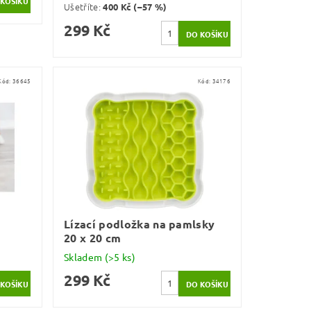
Ušetříte
:
400 Kč (–57 %)
299 Kč
Kód:
36645
Kód:
34176
Lízací podložka na pamlsky
20 x 20 cm
Skladem
(>5 ks)
299 Kč