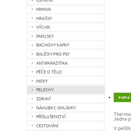
OSTATNÍ
KRMIVA
HRAČKY
VÝCVIK
PAMLSKY
BACHOVY KAPKY
BALÍČKY PRO PSY
ANTIPARAZITIKA
PÉČE O TĚLO
MISKY
PELECHY
POPIS
ZDRAVÍ
NÁHUBKY, OHLÁVKY
ThermoS
PŘÍSLUŠENSTVÍ
Jedna po
CESTOVÁNÍ
V pelíš