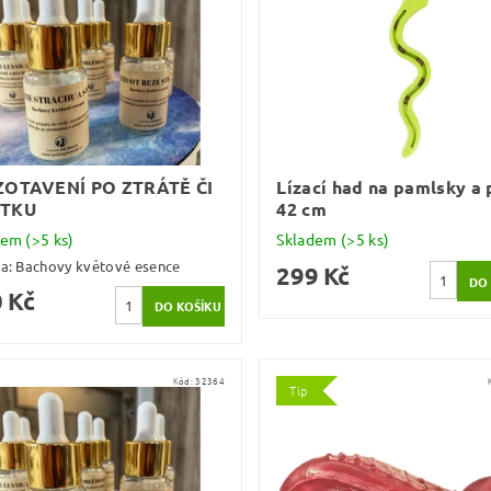
ZOTAVENÍ PO ZTRÁTĚ ČI
Lízací had na pamlsky a 
TKU
42 cm
dem
(>5 ks)
Skladem
(>5 ks)
ka:
Bachovy květové esence
299 Kč
 Kč
Kód:
32364
Tip