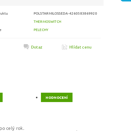
duktu
POLSTARMILOSSEDA-4260583869920
THERMOSWITCH
e
PELECHY
k
Dotaz
Hlídat cenu
HODNOCENÍ
o celý rok.