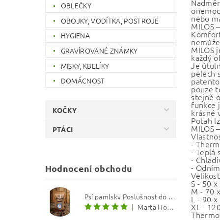
Nadměrn
OBLEČKY
onemocn
nebo ma
OBOJKY, VODÍTKA, POSTROJE
MILOS –
Komfort
HYGIENA
nemůže 
MILOS j
GRAVÍROVANÉ ZNÁMKY
každý o
Je útul
MISKY, KBELÍKY
pelech s
patento
DOMÁCNOST
pouze t
stejně 
funkce 
KOČKY
krásné v
Potah l
MILOS –
PTÁCI
Vlastnos
- Therm
- Teplá
- Chladi
- Odním
Hodnocení obchodu
Velikost
S - 50 x
M - 70 
Psí pamlsky Poslušnost do kapsy: Treska s červenou řepou 12 mm
L - 90 x
XL - 12
|
Marta Hourová
ThermoS