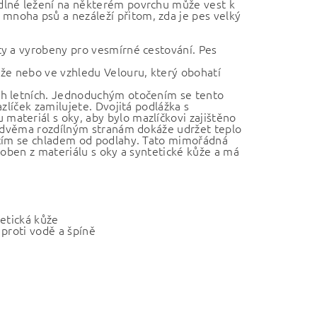
dlné ležení na některém povrchu může vest k
noha psů a nezáleží přitom, zda je pes velký
ty a vyrobeny pro vesmírné cestování. Pes
ůže nebo ve vzhledu Velouru, který obohatí
ch letních. Jednoduchým otočením se tento
zlíček zamilujete. Dvojitá podlážka s
ateriál s oky, aby bylo mazlíčkovi zajištěno
ky dvěma rozdílným stranám dokáže udržet teplo
ícím se chladem od podlahy. Tato mimořádná
roben z materiálu s oky a syntetické kůže a má
tetická kůže
 proti vodě a špíně