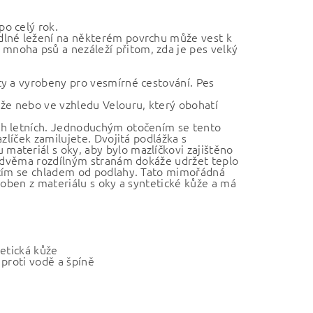
o celý rok.
dlné ležení na některém povrchu může vest k
noha psů a nezáleží přitom, zda je pes velký
ty a vyrobeny pro vesmírné cestování. Pes
ůže nebo ve vzhledu Velouru, který obohatí
ch letních. Jednoduchým otočením se tento
zlíček zamilujete. Dvojitá podlážka s
ateriál s oky, aby bylo mazlíčkovi zajištěno
ky dvěma rozdílným stranám dokáže udržet teplo
ícím se chladem od podlahy. Tato mimořádná
roben z materiálu s oky a syntetické kůže a má
tetická kůže
 proti vodě a špíně