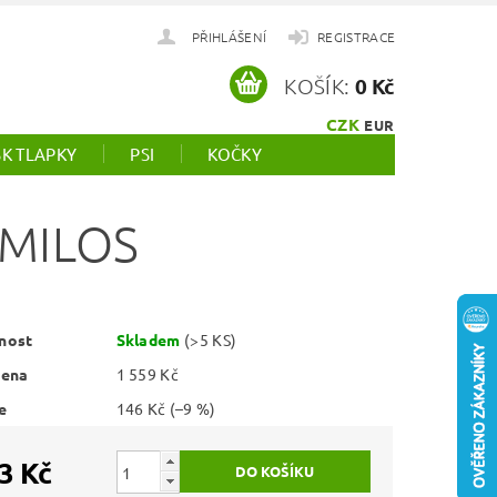
PŘIHLÁŠENÍ
REGISTRACE
KOŠÍK:
0 Kč
CZK
EUR
SK TLAPKY
PSI
KOČKY
 MILOS
nost
Skladem
(>5 KS)
cena
1 559 Kč
e
146 Kč
(–9 %)
3 Kč