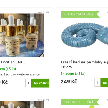
Kód:
32379
NAŠI PSI DOPORUČUJÍ
ZOVÁ ESENCE
Lízací had na pamlsky a 
18 cm
dem
(>5 ks)
Skladem
(>5 ks)
ka:
Bachovy květové esence
249 Kč
 Kč
Kód:
32370
NAŠI PSI DOPORUČUJÍ