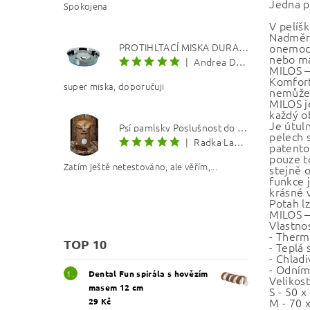
Jedna po
Spokojena
V pelíš
Nadměrn
onemocn
PROTIHLTACÍ MISKA DURAPET
nebo ma
|
Andrea Dosoudilová
MILOS –
Komfort
super miska, doporučuji
nemůže 
MILOS j
každý o
Je útul
Psí pamlsky Poslušnost do kapsy: Kachna s lososovým olejem 8 mm
pelech s
|
Radka Langerová
patento
pouze t
Zatím ještě netestováno, ale věřím,...
stejně 
funkce 
krásné v
Potah l
MILOS –
Vlastnos
- Therm
TOP 10
- Teplá
- Chladi
- Odním
Dental Fun spirála s hovězím
Velikost
masem 12 cm
S - 50 x
M - 70 
29 Kč