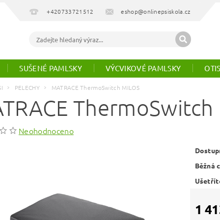
+420733721512
eshop@onlinepsiskola.cz
SUŠENÉ PAMLSKY
VÝCVIKOVÉ PAMLSKY
OTI
SI
PELECHY
MATRACE ThermoSwitch MILOS
TRACE ThermoSwitch
Neohodnoceno
Dostup
Běžná 
Ušetřít
1 41