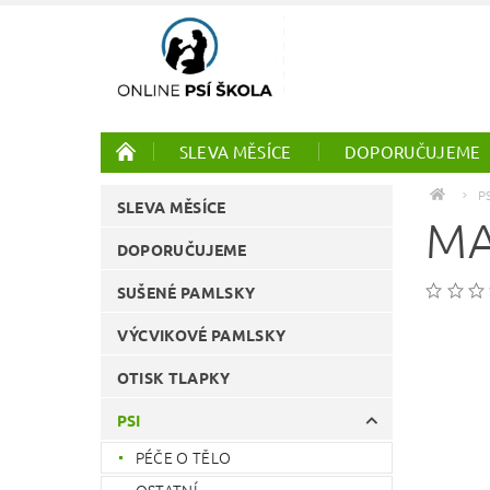
SLEVA MĚSÍCE
DOPORUČUJEME
PTÁCI
ONLINE KURZY
P
SLEVA MĚSÍCE
MA
DOPORUČUJEME
SUŠENÉ PAMLSKY
VÝCVIKOVÉ PAMLSKY
OTISK TLAPKY
PSI
PÉČE O TĚLO