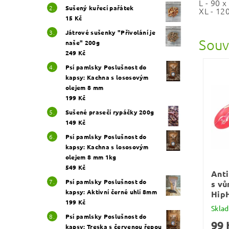
L - 90 x
Sušený kuřecí pařátek
XL - 12
15 Kč
Játrové sušenky "Přivolání je
Souv
naše" 200g
249 Kč
Psí pamlsky Poslušnost do
kapsy: Kachna s lososovým
olejem 8 mm
199 Kč
Sušené prasečí rypáčky 200g
149 Kč
Psí pamlsky Poslušnost do
kapsy: Kachna s lososovým
olejem 8 mm 1kg
549 Kč
Anti
Psí pamlsky Poslušnost do
s vů
kapsy: Aktivní černé uhlí 8mm
Hip
199 Kč
Skla
Psí pamlsky Poslušnost do
99 
kapsy: Treska s červenou řepou