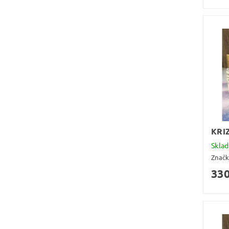
KRI
Skla
Znač
330