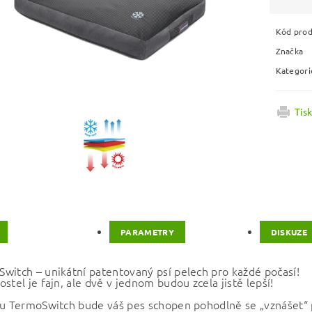
Kód pro
Značka
Kategori
Tis
PARAMETRY
DISKUZE
witch – unikátní patentovaný psí pelech pro každé počasí!
stel je fajn, ale dvě v jednom budou zcela jistě lepší!
ku TermoSwitch bude váš pes schopen pohodlně se „vznášet“ p