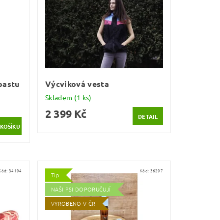
pastu
Výcviková vesta
Skladem
(1 ks)
2 399 Kč
DETAIL
Kód:
34194
Kód:
36297
Tip
NAŠI PSI DOPORUČUJÍ
VYROBENO V ČR