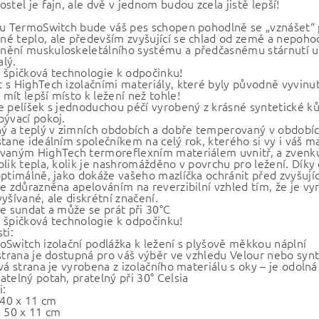
stel je fajn, ale dvě v jednom budou zcela jistě lepší!
ku TermoSwitch bude váš pes schopen pohodlně se „vznášet“ p
é teplo, ale především zvyšující se chlad od země a nepoho
ění muskuloskeletálního systému a předčasnému stárnutí u m
lý.
 špičková technologie k odpočinku!
 s HighTech izolačními materiály, které byly původně vyvinu
mít lepší místo k ležení než tohle!
e pelíšek s jednoduchou péčí vyrobený z krásné syntetické k
bývací pokoj.
ný a teplý v zimních obdobích a dobře temperovaný v období
tane ideálním společníkem na celý rok, kterého si vy i váš ma
vaným HighTech termoreflexním materiálem uvnitř, a zvenku m
olik tepla, kolik je nashromážděno v povrchu pro ležení. Dí
optimálně, jako dokáže vašeho mazlíčka ochránit před zvyšuj
je zdůrazněna apelováním na reverzibilní vzhled tím, že je vy
yšívané, ale diskrétní značení.
ze sundat a může se prát při 30°C
 špičková technologie k odpočinku!
ti:
oSwitch izolační podlážka k ležení s plyšově měkkou náplní
 strana je dostupná pro váš výběr ve vzhledu Velour nebo syn
vá strana je vyrobena z izolačního materiálu s oky – je odolná
atelný potah, pratelný při 30° Celsia
i:
 40 x 11 cm
x 50 x 11 cm