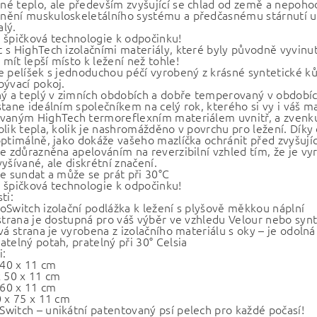
é teplo, ale především zvyšující se chlad od země a nepoho
ění muskuloskeletálního systému a předčasnému stárnutí u m
lý.
 špičková technologie k odpočinku!
 s HighTech izolačními materiály, které byly původně vyvinu
mít lepší místo k ležení než tohle!
e pelíšek s jednoduchou péčí vyrobený z krásné syntetické k
bývací pokoj.
ný a teplý v zimních obdobích a dobře temperovaný v období
tane ideálním společníkem na celý rok, kterého si vy i váš ma
vaným HighTech termoreflexním materiálem uvnitř, a zvenku m
olik tepla, kolik je nashromážděno v povrchu pro ležení. Dí
optimálně, jako dokáže vašeho mazlíčka ochránit před zvyšuj
je zdůrazněna apelováním na reverzibilní vzhled tím, že je vy
yšívané, ale diskrétní značení.
ze sundat a může se prát při 30°C
 špičková technologie k odpočinku!
ti:
oSwitch izolační podlážka k ležení s plyšově měkkou náplní
 strana je dostupná pro váš výběr ve vzhledu Velour nebo syn
vá strana je vyrobena z izolačního materiálu s oky – je odolná
atelný potah, pratelný při 30° Celsia
i:
 40 x 11 cm
x 50 x 11 cm
 60 x 11 cm
0 x 75 x 11 cm
witch – unikátní patentovaný psí pelech pro každé počasí!