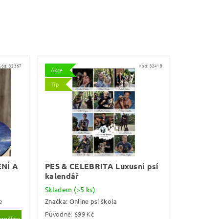
Kód:
32367
Kód:
32418
Akce
Tip
NÍ A
PES & CELEBRITA Luxusní psí
kalendář
Skladem
(>5 ks)
e
Značka:
Online psí škola
Původně:
699 Kč