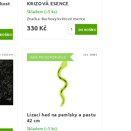
 kost
KRIZOVÁ ESENCE
Skladem
(>5 ks)
Značka:
Bachovy květové esence
330 Kč
d:
32433/M
Kód:
34885
NAŠI PSI DOPORUČUJÍ
Lízací had na pamlsky a pastu
42 cm
Skladem
(>5 ks)