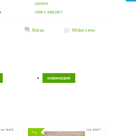
CAMON
e
MISKY, KBELÍKY
k
Dotaz
Hlídat cenu
HODNOCENÍ
Kód:
36645
Kód:
36297
Tip