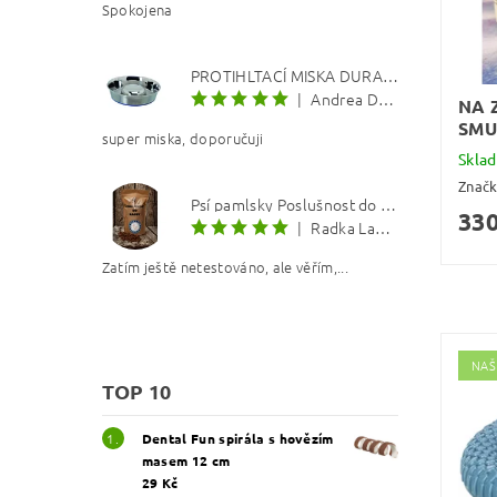
Spokojena
PROTIHLTACÍ MISKA DURAPET
|
Andrea Dosoudilová
NA 
SMU
super miska, doporučuji
Skla
Znač
Psí pamlsky Poslušnost do kapsy: Kachna s lososovým olejem 8 mm
330
|
Radka Langerová
Zatím ještě netestováno, ale věřím,...
NAŠ
TOP 10
Dental Fun spirála s hovězím
masem 12 cm
29 Kč