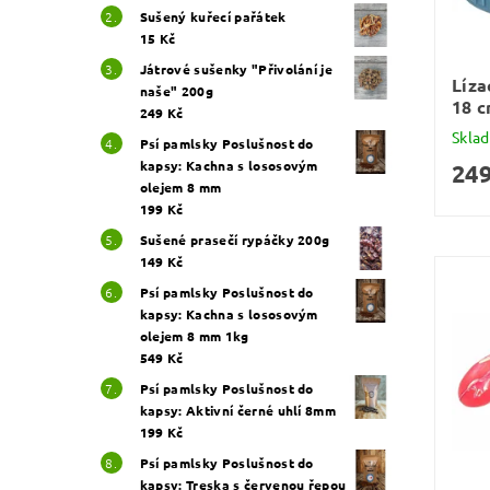
Sušený kuřecí pařátek
15 Kč
Játrové sušenky "Přivolání je
Líza
naše" 200g
18 
249 Kč
Skla
Psí pamlsky Poslušnost do
kapsy: Kachna s lososovým
249
olejem 8 mm
199 Kč
Sušené prasečí rypáčky 200g
149 Kč
Psí pamlsky Poslušnost do
kapsy: Kachna s lososovým
olejem 8 mm 1kg
549 Kč
Psí pamlsky Poslušnost do
kapsy: Aktivní černé uhlí 8mm
199 Kč
Psí pamlsky Poslušnost do
kapsy: Treska s červenou řepou