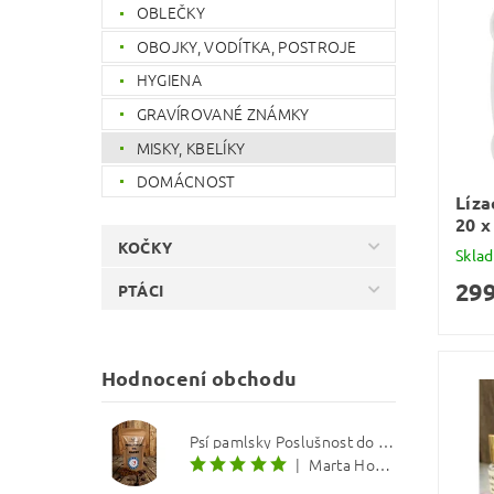
OBLEČKY
OBOJKY, VODÍTKA, POSTROJE
HYGIENA
GRAVÍROVANÉ ZNÁMKY
MISKY, KBELÍKY
DOMÁCNOST
Líza
20 x
KOČKY
Skla
299
PTÁCI
Hodnocení obchodu
Psí pamlsky Poslušnost do kapsy: Treska s červenou řepou 12 mm
|
Marta Hourová