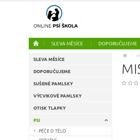
SLEVA MĚSÍCE
DOPORUČUJEME
PTÁCI
ONLINE KURZY
P
SLEVA MĚSÍCE
MI
DOPORUČUJEME
SUŠENÉ PAMLSKY
VÝCVIKOVÉ PAMLSKY
OTISK TLAPKY
PSI
PÉČE O TĚLO