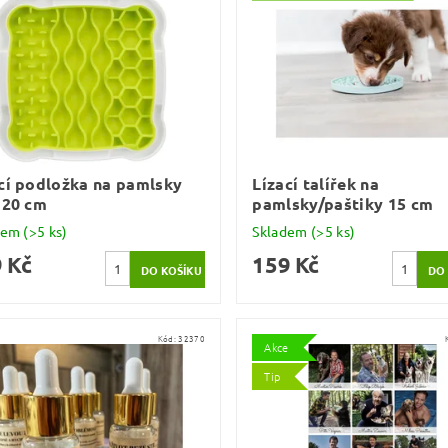
cí podložka na pamlsky
Lízací talířek na
 20 cm
pamlsky/paštiky 15 cm
dem
(>5 ks)
Skladem
(>5 ks)
 Kč
159 Kč
Kód:
32370
Akce
Tip