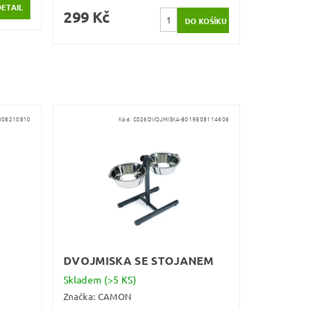
DETAIL
299 Kč
808210810
Kód:
C026DVOJMISKA-8019808114606
DVOJMISKA SE STOJANEM
Skladem
(>5 KS)
Značka:
CAMON