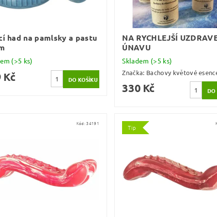
cí had na pamlsky a pastu
NA RYCHLEJŠÍ UZDRAVE
cm
ÚNAVU
dem
(>5 ks)
Skladem
(>5 ks)
Značka:
Bachovy květové esenc
 Kč
330 Kč
Kód:
34191
Tip