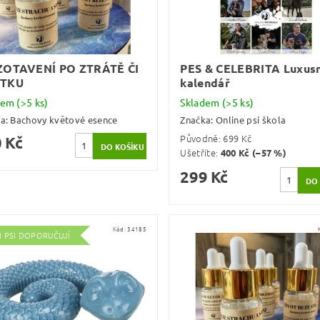
ZOTAVENÍ PO ZTRÁTĚ ČI
PES & CELEBRITA Luxusn
TKU
kalendář
dem
(>5 ks)
Skladem
(>5 ks)
ka:
Bachovy květové esence
Značka:
Online psí škola
Původně:
699 Kč
 Kč
Ušetříte
:
400 Kč (–57 %)
299 Kč
Kód:
34185
I PSI DOPORUČUJÍ