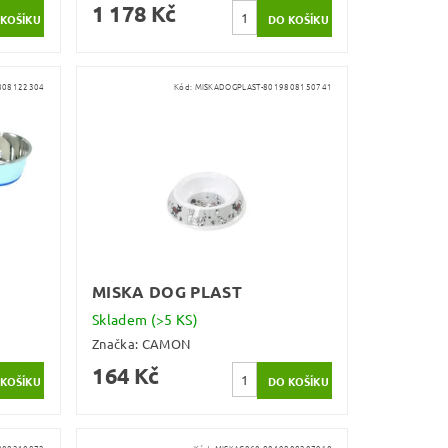
1 178 Kč
9808122304
Kód:
MISKADOGPLAST-8019808150741
MISKA DOG PLAST
Skladem
(>5 KS)
Značka:
CAMON
164 Kč