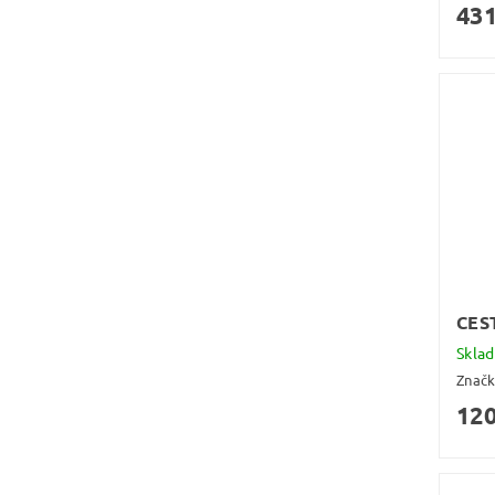
431
CES
Skla
Znač
120