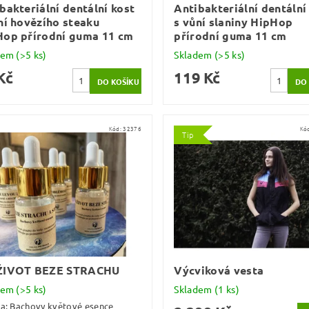
bakteriální dentální kost
Antibakteriální dentální
ní hovězího steaku
s vůní slaniny HipHop
Hop přírodní guma 11 cm
přírodní guma 11 cm
dem
(>5 ks)
Skladem
(>5 ks)
Kč
119 Kč
Kód:
32376
Kó
Tip
ŽIVOT BEZE STRACHU
Výcviková vesta
dem
(>5 ks)
Skladem
(1 ks)
ka:
Bachovy květové esence