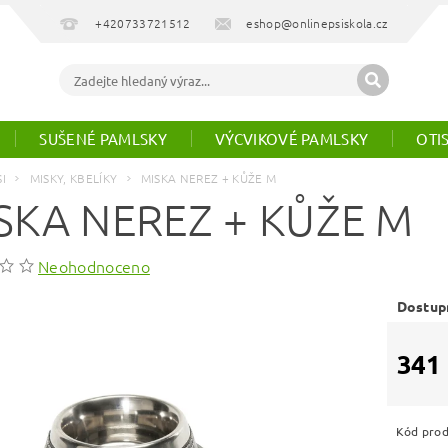
+420733721512
eshop@onlinepsiskola.cz
SUŠENÉ PAMLSKY
VÝCVIKOVÉ PAMLSKY
OTI
SI
MISKY, KBELÍKY
MISKA NEREZ + KŮŽE M
SKA NEREZ + KŮŽE M
Neohodnoceno
Dostup
341
Kód pro