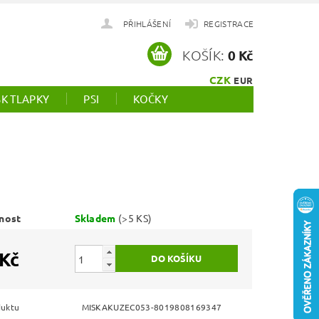
PŘIHLÁŠENÍ
REGISTRACE
KOŠÍK:
0 Kč
CZK
EUR
SK TLAPKY
PSI
KOČKY
nost
Skladem
(>5 KS)
 Kč
duktu
MISKAKUZEC053-8019808169347