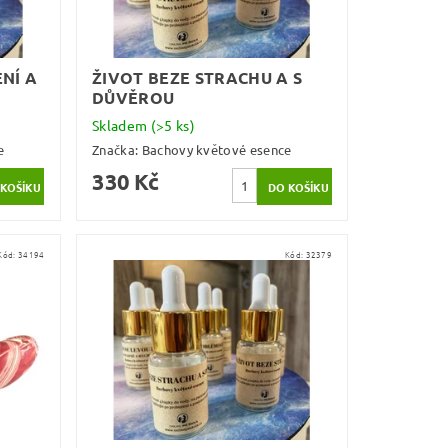
NÍ A
ŽIVOT BEZE STRACHU A S
DŮVĚROU
Skladem
(>5 ks)
e
Značka:
Bachovy květové esence
330 Kč
Kód:
34194
Kód:
32379