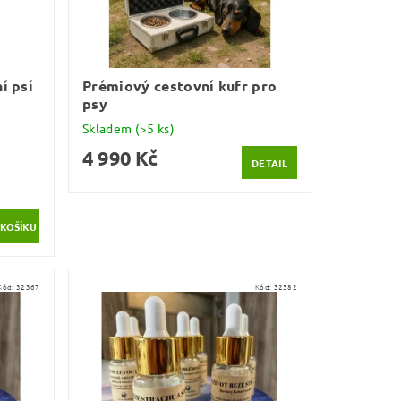
í psí
Prémiový cestovní kufr pro
psy
Skladem
(>5 ks)
4 990 Kč
DETAIL
Kód:
32367
Kód:
32382