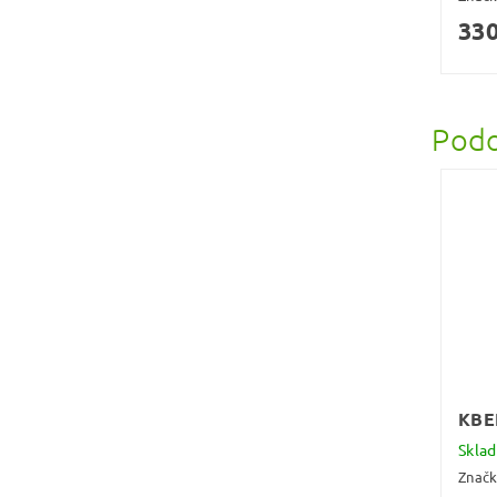
330
Podo
KBE
Skla
Znač