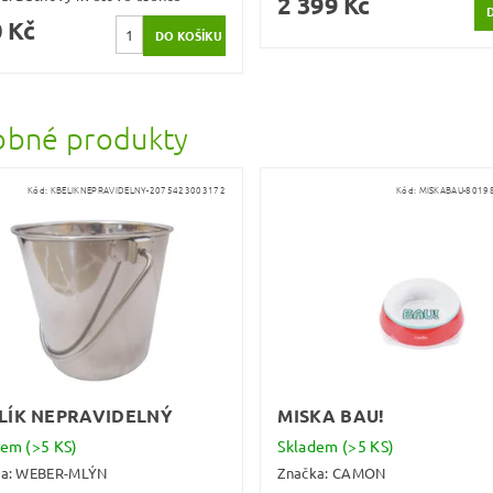
2 399 Kč
 Kč
bné produkty
Kód:
KBELIKNEPRAVIDELNY-2075423003172
Kód:
MISKABAU-8019
LÍK NEPRAVIDELNÝ
MISKA BAU!
dem
(>5 KS)
Skladem
(>5 KS)
ka:
WEBER-MLÝN
Značka:
CAMON