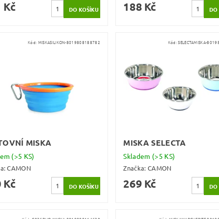
 Kč
188 Kč
Kód:
MISKASILIKON-8019808188782
Kód:
SELECTAMISKA-801
TOVNÍ MISKA
MISKA SELECTA
dem
(>5 KS)
Skladem
(>5 KS)
ka:
CAMON
Značka:
CAMON
 Kč
269 Kč