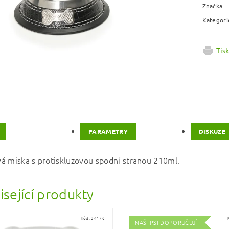
Značka
Kategori
Tis
PARAMETRY
DISKUZE
á miska s protiskluzovou spodní stranou 210ml.
isející produkty
Kód:
34176
NAŠI PSI DOPORUČUJÍ