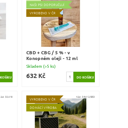
NAŠI PSI DOPORUČUJÍ
VYROBENO V ČR
CBD + CBG / 5 % - v
Konopném oleji - 12 ml
Skladem
(>5 ks)
632 Kč
Kód:
32418
Kód:
39412/SED
VYROBENO V ČR
DOMÁCÍ VÝROBA