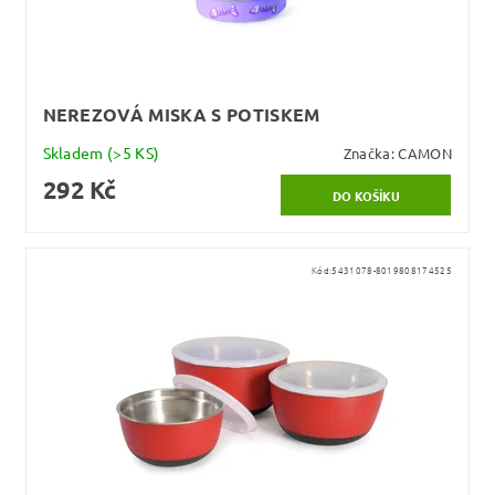
NEREZOVÁ MISKA S POTISKEM
Skladem
(>5 KS)
Značka:
CAMON
292 Kč
Kód:
5431078-8019808174525