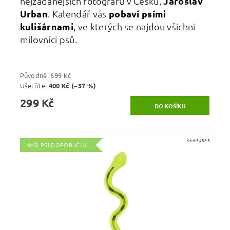
nejžádanějších fotografů v Česku,
Jaroslav
Urban
. Kalendář vás
pobaví psími
kulišárnami
, ve kterých se najdou všichni
milovníci psů.
Původně:
699 Kč
Ušetříte
:
400 Kč (–57 %)
299 Kč
Kód:
34885
NAŠI PSI DOPORUČUJÍ