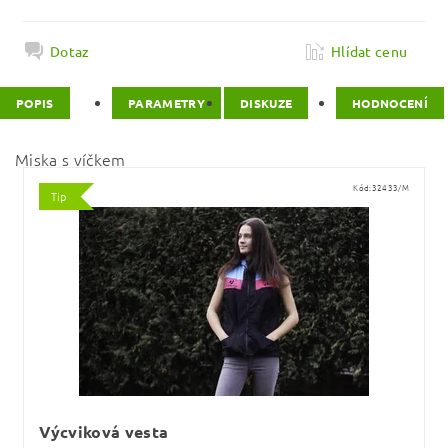
Dotaz
Hlídat cenu
POPIS
PARAMETRY
DISKUZE
HODNOCENÍ
Miska s víčkem
Kód:
32433/M
Tip
Výcviková vesta