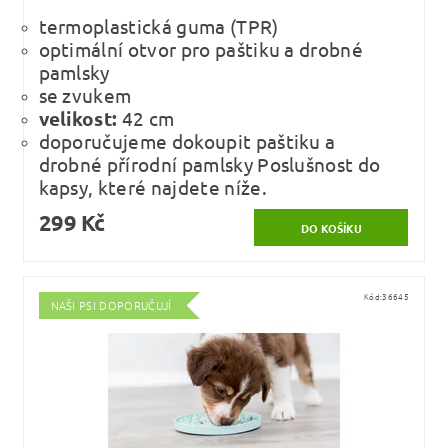
termoplastická guma (TPR)
optimální otvor pro paštiku a drobné
pamlsky
se zvukem
velikost:
42 cm
doporučujeme dokoupit paštiku a
drobné přírodní pamlsky Poslušnost do
kapsy, které najdete níže.
299 Kč
Kód:
36645
NAŠI PSI DOPORUČUJÍ