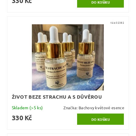
330 Kč
Kód:
32382
ŽIVOT BEZE STRACHU A S DŮVĚROU
Skladem
(>5 ks)
Značka:
Bachovy květové esence
330 Kč