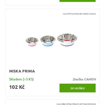
Kód:
PRIMAMISKA-8019808122342
MISKA PRIMA
Skladem
(>5 KS)
Značka:
CAMON
102 Kč
Kód:
KBELIKPRAVIDELNY-2075423003226