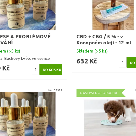
ESE A PROBLÉMOVÉ
CBD + CBG / 5 % - v
VÁNÍ
Konopném oleji - 12 ml
dem
(>5 ks)
Skladem
(>5 ks)
ka:
Bachovy květové esence
632 Kč
 Kč
Kód:
32379
NAŠI PSI DOPORUČUJÍ