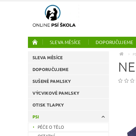
SLEVA MĚSÍCE
DOPORUČUJEME
PTÁCI
ONLINE KURZY
P
SLEVA MĚSÍCE
NE
DOPORUČUJEME
SUŠENÉ PAMLSKY
VÝCVIKOVÉ PAMLSKY
OTISK TLAPKY
PSI
PÉČE O TĚLO