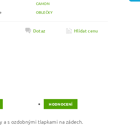
CAMON
e
OBLEČKY
k
Dotaz
Hlídat cenu
HODNOCENÍ
y a s ozdobnými tlapkami na zádech.