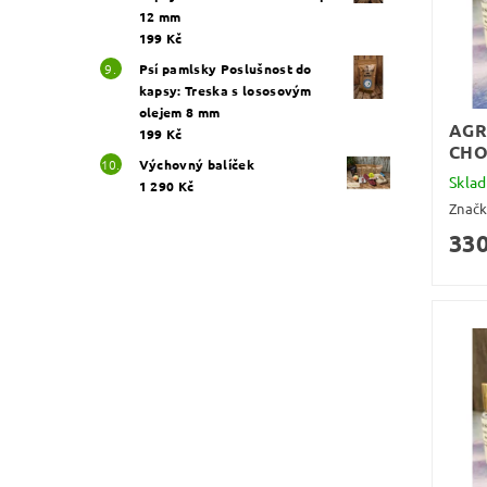
12 mm
199 Kč
Psí pamlsky Poslušnost do
kapsy: Treska s lososovým
olejem 8 mm
AGR
199 Kč
CHO
Výchovný balíček
Skla
1 290 Kč
Znač
330