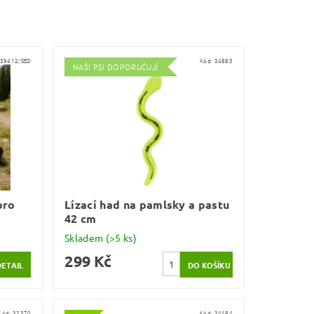
39412/SED
Kód:
34885
NAŠI PSI DOPORUČUJÍ
pro
Lízací had na pamlsky a pastu
42 cm
Skladem
(>5 ks)
299 Kč
DETAIL
Kód:
32370
Kód:
34194