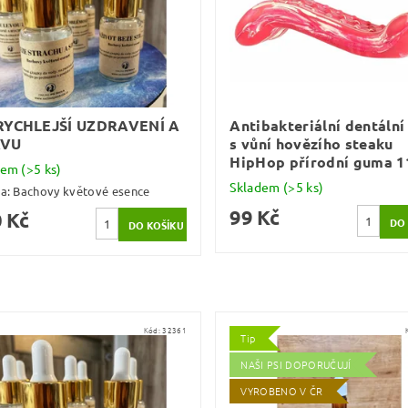
RYCHLEJŠÍ UZDRAVENÍ A
Antibakteriální dentální
AVU
s vůní hovězího steaku
HipHop přírodní guma 1
dem
(>5 ks)
Skladem
(>5 ks)
ka:
Bachovy květové esence
99 Kč
 Kč
Kód:
32361
Tip
NAŠI PSI DOPORUČUJÍ
VYROBENO V ČR