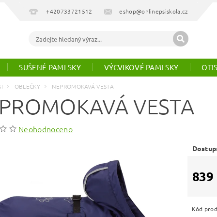
+420733721512
eshop@onlinepsiskola.cz
SUŠENÉ PAMLSKY
VÝCVIKOVÉ PAMLSKY
OTI
SI
OBLEČKY
NEPROMOKAVÁ VESTA
PROMOKAVÁ VESTA
Neohodnoceno
Dostup
839
Kód pro