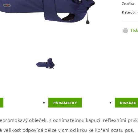
Značka
Kategori
Tis
PARAMETRY
DISKUZE
epromokavý obleček, s odnímatelnou kapucí, reflexními prvk
 velikost odpovídá délce v cm od krku ke kořeni ocasu psa.