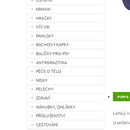
OSTATNÍ
KRMIVA
HRAČKY
VÝCVIK
PAMLSKY
BACHOVY KAPKY
BALÍČKY PRO PSY
ANTIPARAZITIKA
PÉČE O TĚLO
MISKY
PELECHY
POPIS
ZDRAVÍ
NÁHUBKY, OHLÁVKY
Lehký n
PŘÍSLUŠENSTVÍ
Uvedená
CESTOVÁNÍ