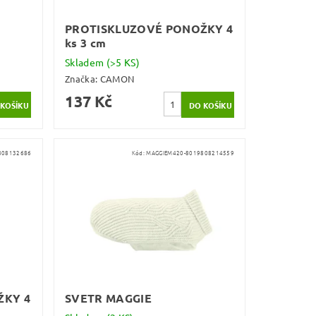
PROTISKLUZOVÉ PONOŽKY 4
ks 3 cm
Skladem
(>5 KS)
Značka:
CAMON
137 Kč
808132686
Kód:
MAGGIEM420-8019808214559
ŽKY 4
SVETR MAGGIE