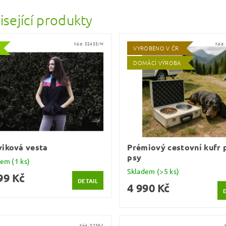
isející produkty
Kód:
32433/M
Kód:
VYROBENO V ČR
DOMÁCÍ VÝROBA
iková vesta
Prémiový cestovní kufr 
psy
dem
(1 ks)
Skladem
(>5 ks)
99 Kč
DETAIL
4 990 Kč
Kód:
32364