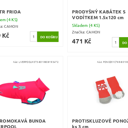
TR FRIDA
PRODYŠNÝ KABÁTEK S
VODÍTKEM 1.5x120 cm
dem
(4 KS)
Skladem
(4 KS)
ka:
CAMON
Značka:
CAMON
 Kč
471 Kč
Kód:
LIVERPOOLM373-8019808193472
Kód:
PONOZKYC769-8019
ROMOKAVÁ BUNDA
PROTISKLUZOVÉ PONO
ERPOOL
ks 3 cm