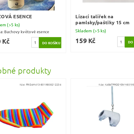
ZOVÁ ESENCE
Lízací talířek na
pamlsky/paštiky 15 cm
dem
(>5 ks)
Skladem
(>5 ks)
ka:
Bachovy květové esence
159 Kč
 Kč
bné produkty
Kód:
FRIDAM413-8019808212234
Kód:
KABATPRODYSNY-8019