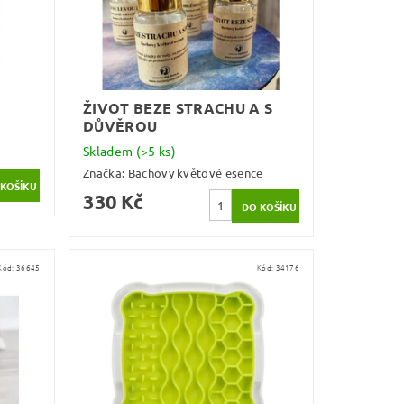
ŽIVOT BEZE STRACHU A S
DŮVĚROU
Skladem
(>5 ks)
Značka:
Bachovy květové esence
330 Kč
Kód:
36645
Kód:
34176