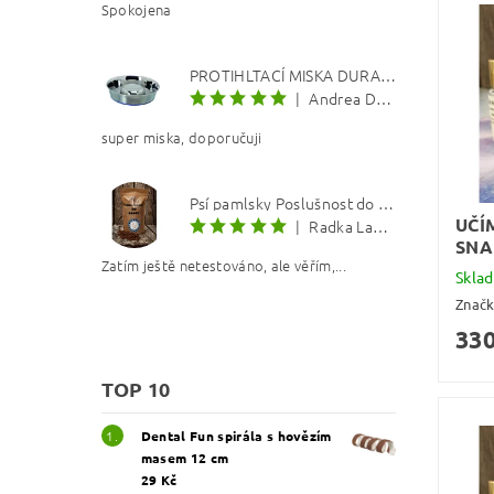
Spokojena
PROTIHLTACÍ MISKA DURAPET
|
Andrea Dosoudilová
super miska, doporučuji
Psí pamlsky Poslušnost do kapsy: Kachna s lososovým olejem 8 mm
UČÍ
|
Radka Langerová
SNA
Zatím ještě netestováno, ale věřím,...
Skla
Znač
330
TOP 10
Dental Fun spirála s hovězím
masem 12 cm
29 Kč