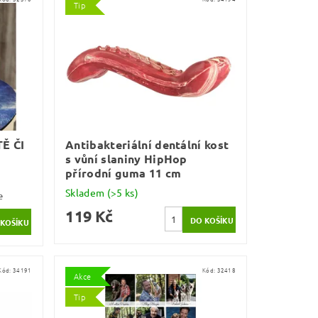
Tip
Ě ČI
Antibakteriální dentální kost
s vůní slaniny HipHop
přírodní guma 11 cm
Skladem
(>5 ks)
e
119 Kč
Kód:
34191
Kód:
32418
Akce
Tip