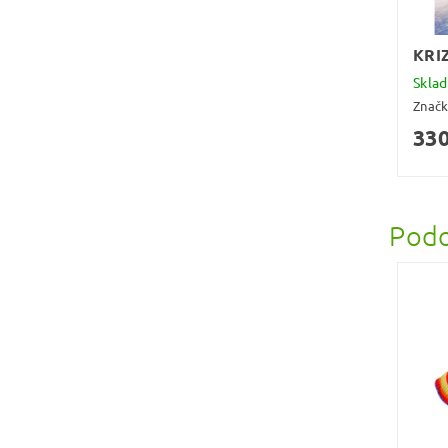
KRI
Skla
Znač
330
Podo