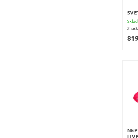
SVE
Skla
Znač
819
NEP
LIV