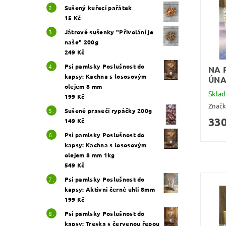
Sušený kuřecí pařátek
15 Kč
Játrové sušenky "Přivolání je
naše" 200g
249 Kč
Psí pamlsky Poslušnost do
NA 
kapsy: Kachna s lososovým
ÚN
olejem 8 mm
Skla
199 Kč
Znač
Sušené prasečí rypáčky 200g
330
149 Kč
Psí pamlsky Poslušnost do
kapsy: Kachna s lososovým
olejem 8 mm 1kg
549 Kč
Psí pamlsky Poslušnost do
kapsy: Aktivní černé uhlí 8mm
199 Kč
Psí pamlsky Poslušnost do
kapsy: Treska s červenou řepou