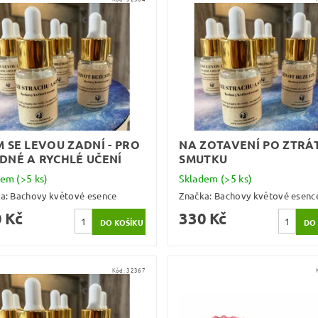
M SE LEVOU ZADNÍ - PRO
NA ZOTAVENÍ PO ZTRÁT
DNÉ A RYCHLÉ UČENÍ
SMUTKU
dem
(>5 ks)
Skladem
(>5 ks)
ka:
Bachovy květové esence
Značka:
Bachovy květové esenc
 Kč
330 Kč
Kód:
32367