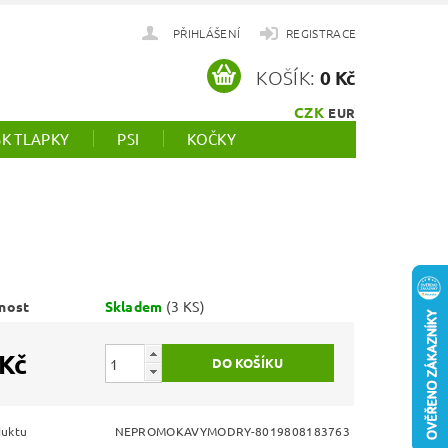
PŘIHLÁŠENÍ
REGISTRACE
KOŠÍK:
0 Kč
CZK
EUR
SK TLAPKY
PSI
KOČKY
nost
Skladem
(3 KS)
 Kč
duktu
NEPROMOKAVYMODRY-8019808183763