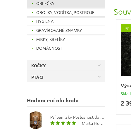
OBLEČKY
Souv
OBOJKY, VODÍTKA, POSTROJE
HYGIENA
Tip
GRAVÍROVANÉ ZNÁMKY
MISKY, KBELÍKY
DOMÁCNOST
KOČKY
PTÁCI
Výcv
Skla
Hodnocení obchodu
2 3
Psí pamlsky Poslušnost do kapsy: Treska s červenou řepou 12 mm
|
Marta Hourová