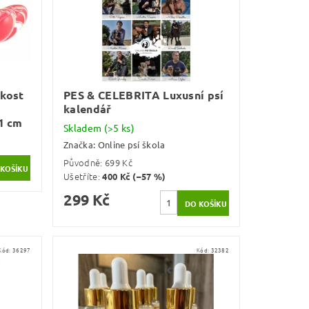
 kost
PES & CELEBRITA Luxusní psí
kalendář
1 cm
Skladem
(>5 ks)
Značka:
Online psí škola
Původně:
699 Kč
Ušetříte
:
400 Kč (–57 %)
299 Kč
Kód:
36297
Kód:
32382