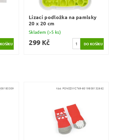
Lízací podložka na pamlsky
20 x 20 cm
Skladem
(>5 ks)
299 Kč
808185309
Kód:
PONOZKYC769-8019808132662