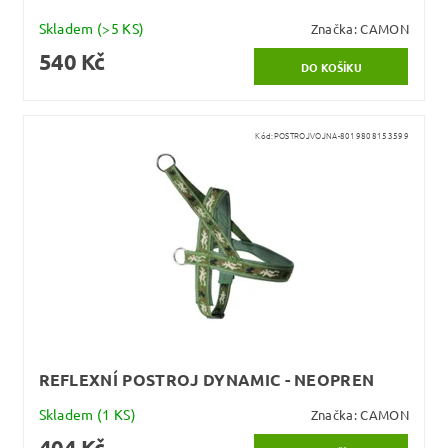
Skladem
(>5 KS)
Značka:
CAMON
540 Kč
Kód:
POSTROJVOJNA-8019808153599
REFLEXNÍ POSTROJ DYNAMIC - NEOPREN
Skladem
(1 KS)
Značka:
CAMON
404 Kč