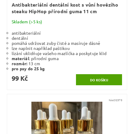
Antibakteriální dentální kost s vůní hovězího
steaku HipHop přírodní guma 11 cm
Skladem
(>5 ks)
antibakteriální
dentální
pomáhá udržovat zuby čisté a masíruje dásně
lze naplnit například paštikou
lízání uklidňuje vašeho mazlíčka a poskytuje klid
materiál
: přírodní guma
rozměr:
13 cm
pro psy do 25 kg
99 Kč
Kód:
32370