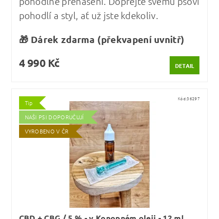
pohodlné přenášení. Dopřejte svému psovi
pohodlí a styl, ať už jste kdekoliv.
🎁 Dárek zdarma (překvapení uvnitř)
4 990 Kč
DETAIL
Kód:
36297
Tip
NAŠI PSI DOPORUČUJÍ
VYROBENO V ČR
CBD + CBG / 5 % - v Konopném oleji - 12 ml