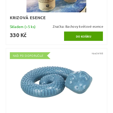
KRIZOVÁ ESENCE
Skladem
(>5 ks)
Značka:
Bachovy květové esence
330 Kč
Kód:
34185
NAŠI PSI DOPORUČUJÍ