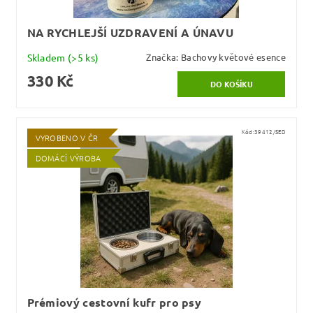
NA RYCHLEJŠÍ UZDRAVENÍ A ÚNAVU
Skladem
(>5 ks)
Značka:
Bachovy květové esence
330 Kč
Kód:
39412/SED
VYROBENO V ČR
DOMÁCÍ VÝROBA
Prémiový cestovní kufr pro psy