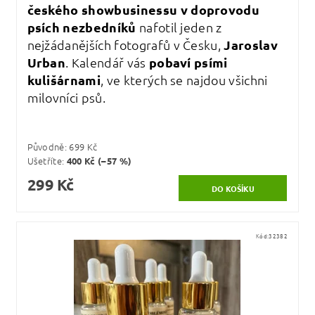
českého showbusinessu v doprovodu
psích nezbedníků
nafotil jeden z
nejžádanějších fotografů v Česku,
Jaroslav
Urban
. Kalendář vás
pobaví psími
kulišárnami
, ve kterých se najdou všichni
milovníci psů.
Původně:
699 Kč
Ušetříte
:
400 Kč (–57 %)
299 Kč
Kód:
32382