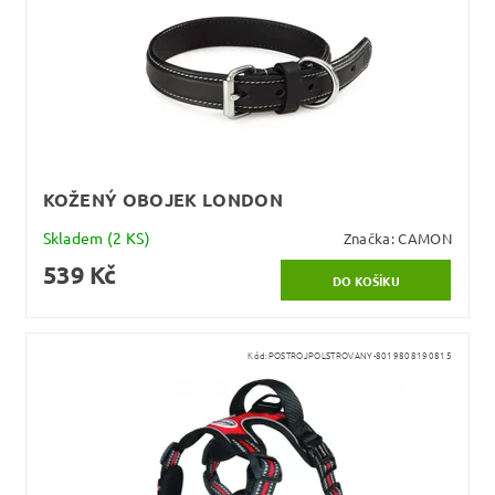
KOŽENÝ OBOJEK LONDON
Skladem
(2 KS)
Značka:
CAMON
539 Kč
Kód:
POSTROJPOLSTROVANY-8019808190815