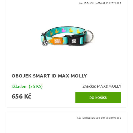
Kód:
IDDUCKLINGS-4894512020498
OBOJEK SMART ID MAX MOLLY
Skladem
(>5 KS)
Značka:
MAX&MOLLY
656 Kč
Kód:
OBOJEKDC500-8019808195353