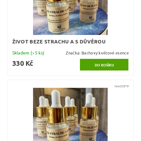
ŽIVOT BEZE STRACHU A S DŮVĚROU
Skladem
(>5 ks)
Značka:
Bachovy květové esence
330 Kč
Kód:
32379