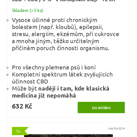
Skladem
(>5 ks)
Vysoce účinné proti chronickým
bolestem (např. kloubů), epilepsii,
stresu, alergiím, ekzémům, při cukrovce
a mnoha jiným, těžko určitelným
příčinám poruch činnosti organismu.
Pro všechny plemena psů i koní
Kompletní spektrum látek zvyšujících
účinnost CBD
Může být
nadějí i tam, kde klasická
medicína již nepomáhá
632 Kč
Kód:
32433/M
Tip