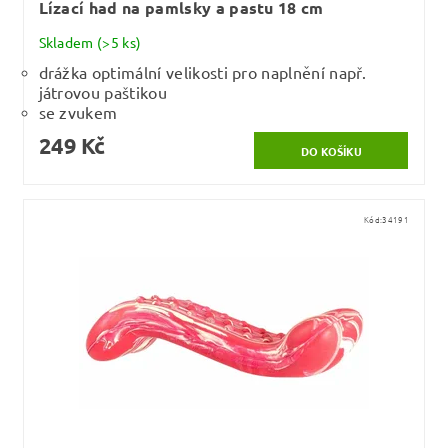
Lízací had na pamlsky a pastu 18 cm
Skladem
(>5 ks)
drážka optimální velikosti pro naplnění např.
játrovou paštikou
se zvukem
249 Kč
Kód:
34191