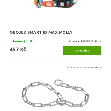
OBOJEK SMART ID MAX MOLLY
Skladem
(>5 KS)
Značka:
MAX&MOLLY
457 Kč
Kód:
OBOJEKD242-8019808009018