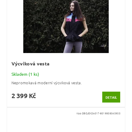
Výcviková vesta
Skladem
(1 ks)
Nepromokavá moderní výcviková vesta.
2 399 Kč
DETAIL
Kód:
OBOJEKDA017-8019808045955