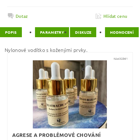
Dotaz
Hlídat cenu
POPIS
PARAMETRY
DISKUZE
HODNOCENÍ
Nylonové vodítko s koženými prvky.
Kód:
32361
AGRESE A PROBLÉMOVÉ CHOVÁNÍ