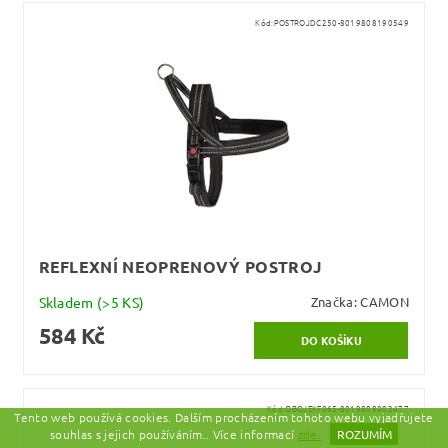
Kód:
POSTROJDC250-8019808190549
REFLEXNÍ NEOPRENOVÝ POSTROJ
Skladem
(>5 KS)
Značka:
CAMON
584 Kč
Kód:
OBOJEKF065-8019808002477
Tento web používá cookies. Dalším procházením tohoto webu vyjadřujete
souhlas s jejich používáním.. Více informací
zde.
ROZUMÍM