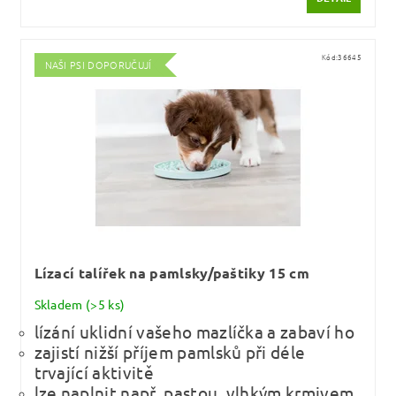
Kód:
36645
NAŠI PSI DOPORUČUJÍ
Lízací talířek na pamlsky/paštiky 15 cm
Skladem
(>5 ks)
lízání uklidní vašeho mazlíčka a zabaví ho
zajistí nižší příjem pamlsků při déle
trvající aktivitě
lze naplnit např. pastou, vlhkým krmivem