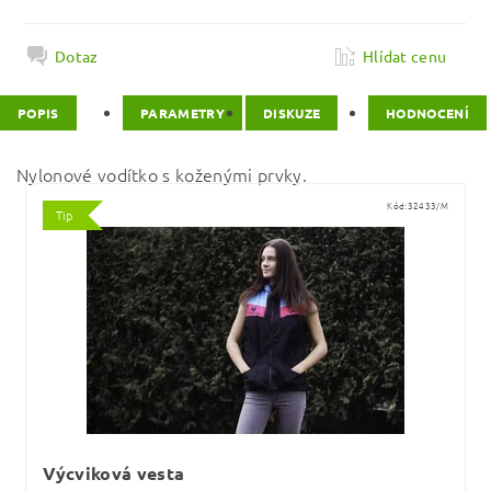
Dotaz
Hlídat cenu
POPIS
PARAMETRY
DISKUZE
HODNOCENÍ
Nylonové vodítko s koženými prvky.
Kód:
32433/M
Tip
Výcviková vesta