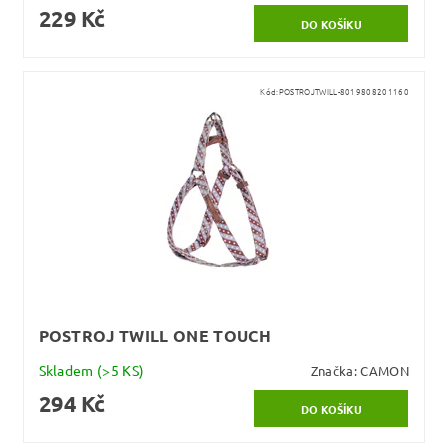
229 Kč
Kód:
POSTROJTWILL-8019808201160
POSTROJ TWILL ONE TOUCH
Skladem
(>5 KS)
Značka:
CAMON
294 Kč