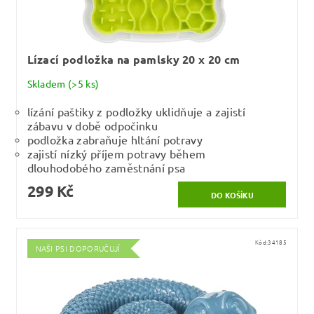
Lízací podložka na pamlsky 20 x 20 cm
Skladem
(>5 ks)
lízání paštiky z podložky uklidňuje a zajistí
zábavu v době odpočinku
podložka zabraňuje hltání potravy
zajistí nízký příjem potravy během
dlouhodobého zaměstnání psa
299 Kč
Kód:
34185
NAŠI PSI DOPORUČUJÍ