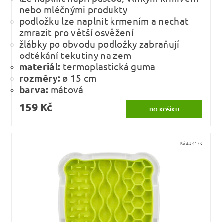
nebo mléčnými produkty
podložku lze naplnit krmením a nechat
zmrazit pro větší osvěžení
žlábky po obvodu podložky zabraňují
odtékání tekutiny na zem
materiál:
termoplastická guma
rozměry:
ø 15 cm
barva:
mátová
159 Kč
Kód:
34176