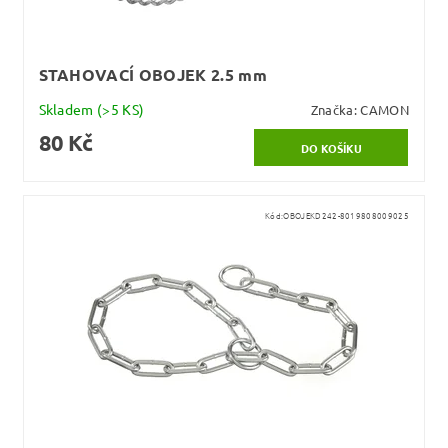
STAHOVACÍ OBOJEK 2.5 mm
Skladem
(>5 KS)
Značka:
CAMON
80 Kč
Kód:
OBOJEKD242-8019808009025