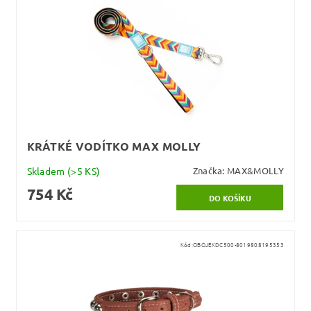
KRÁTKÉ VODÍTKO MAX MOLLY
Skladem
(>5 KS)
Značka:
MAX&MOLLY
754 Kč
Kód:
OBOJEKDC500-8019808195353