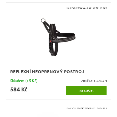
Kód:
POSTROJDC250-8019808190488
REFLEXNÍ NEOPRENOVÝ POSTROJ
Skladem
(>5 KS)
Značka:
CAMON
584 Kč
Kód:
VOSUMMERTIME-4894512006515