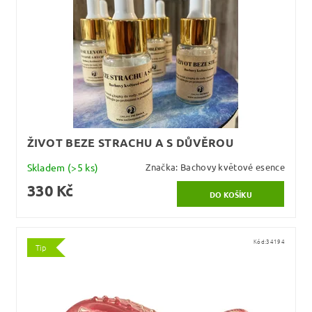
ŽIVOT BEZE STRACHU A S DŮVĚROU
Skladem
(>5 ks)
Značka:
Bachovy květové esence
330 Kč
Kód:
34194
Tip