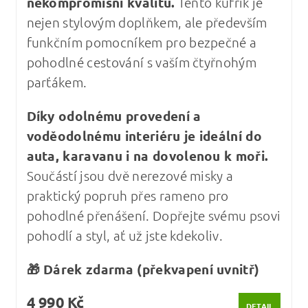
nekompromisní kvalitu
.
Tento kufřík je
nejen stylovým doplňkem, ale především
funkčním pomocníkem pro bezpečné a
pohodlné cestování s vaším čtyřnohým
parťákem.
Díky odolnému provedení a
voděodolnému interiéru je ideální do
auta, karavanu i na dovolenou k moři.
Součástí jsou dvě nerezové misky a
praktický popruh přes rameno pro
pohodlné přenášení. Dopřejte svému psovi
pohodlí a styl, ať už jste kdekoliv.
🎁 Dárek zdarma (překvapení uvnitř)
4 990 Kč
DETAIL