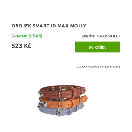
OBOJEK SMART ID MAX MOLLY
Skladem
(>5 KS)
Značka:
MAX&MOLLY
523 Kč
Kód:
OBOJEKDC500-8019808195292