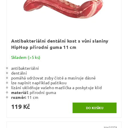
Antibakteriální dentální kost s vůní slaniny
HipHop přírodní guma 11 cm
Skladem
(>5 ks)
antibakteriální
dentální
pomáhá udržovat zuby čisté a masíruje dásně
lze naplnit například paštikou
lízání uklidňuje vašeho mazlíčka a poskytuje klid
materiál
: přírodní guma
rozměr:
11 cm
119 Kč
Kód:
32379