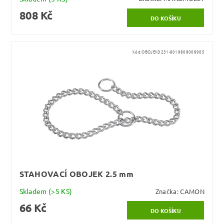
808 Kč
Kód:
OBOJEKD231-8019808008905
STAHOVACÍ OBOJEK 2.5 mm
Skladem
(>5 KS)
Značka:
CAMON
66 Kč