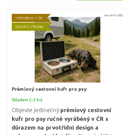
Kód:
39412/SED
VYROBENO V ČR
DOMÁCÍ VÝROBA
Prémiový cestovní kufr pro psy
Skladem
(>5 ks)
Objevte jedinečný
prémiový cestovní
kufr pro psy
ručně vyráběný v ČR s
důrazem na prvotřídní design a