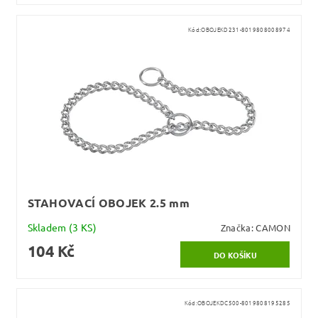
Kód:
OBOJEKD231-8019808008974
STAHOVACÍ OBOJEK 2.5 mm
Skladem
(3 KS)
Značka:
CAMON
104 Kč
Kód:
OBOJEKDC500-8019808195285