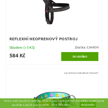
REFLEXNÍ NEOPRENOVÝ POSTROJ
Skladem
(>5 KS)
Značka:
CAMON
584 Kč
Kód:
IDDUCKLINGS-4894512020467
Tento web používá cookies. Dalším procházením tohoto webu vyjadřujete
souhlas s jejich používáním.. Více informací
zde.
ROZUMÍM