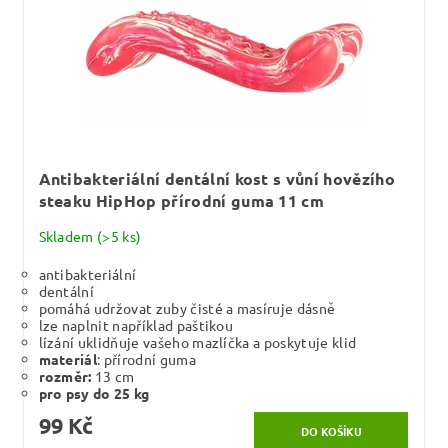
Antibakteriální dentální kost s vůní hovězího
steaku HipHop přírodní guma 11 cm
Skladem
(>5 ks)
antibakteriální
dentální
pomáhá udržovat zuby čisté a masíruje dásně
lze naplnit například paštikou
lízání uklidňuje vašeho mazlíčka a poskytuje klid
materiál
: přírodní guma
rozměr:
13 cm
pro psy do 25 kg
99 Kč