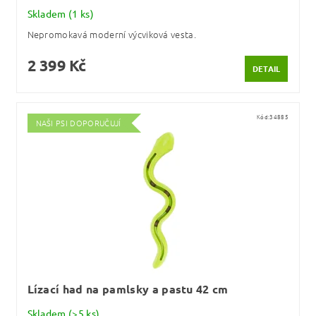
Skladem
(1 ks)
Nepromokavá moderní výcviková vesta.
2 399 Kč
DETAIL
Kód:
34885
NAŠI PSI DOPORUČUJÍ
Lízací had na pamlsky a pastu 42 cm
Skladem
(>5 ks)