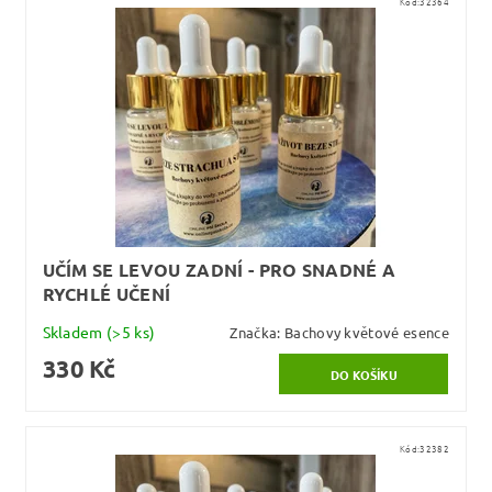
Kód:
32364
UČÍM SE LEVOU ZADNÍ - PRO SNADNÉ A
RYCHLÉ UČENÍ
Skladem
(>5 ks)
Značka:
Bachovy květové esence
330 Kč
Kód:
32382