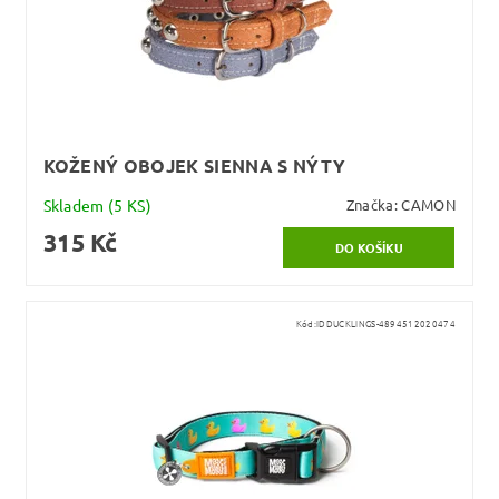
KOŽENÝ OBOJEK SIENNA S NÝTY
Skladem
(5 KS)
Značka:
CAMON
315 Kč
Kód:
IDDUCKLINGS-4894512020474