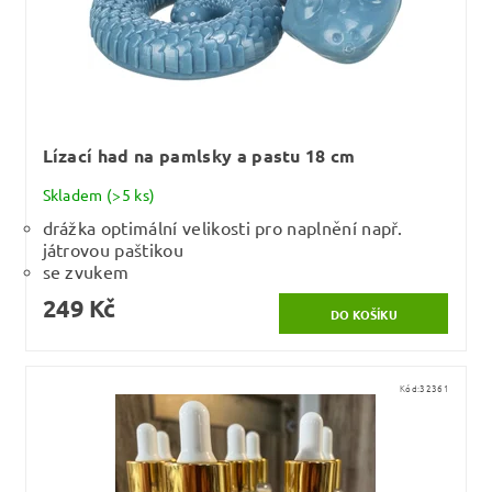
Lízací had na pamlsky a pastu 18 cm
Skladem
(>5 ks)
drážka optimální velikosti pro naplnění např.
játrovou paštikou
se zvukem
249 Kč
Kód:
32361