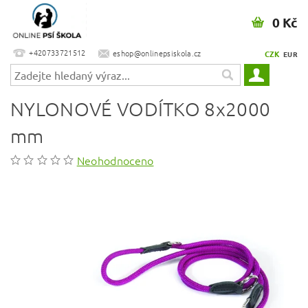
0 Kč
+420733721512
eshop@onlinepsiskola.cz
CZK
EUR
NYLONOVÉ VODÍTKO 8x2000
mm
Neohodnoceno