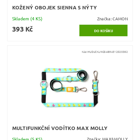
KOŽENÝ OBOJEK SIENNA S NÝTY
Skladem
(4 KS)
Značka:
CAMON
393 Kč
Kód:
MUDUCKLINGS-4894512020382
MULTIFUNKČNÍ VODÍTKO MAX MOLLY
Skladem
(5 KS)
Značka:
MAX&MOLLY