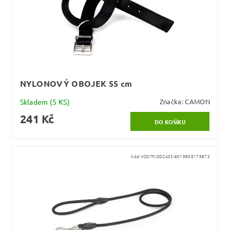
NYLONOVÝ OBOJEK 55 cm
Skladem
(5 KS)
Značka:
CAMON
241 Kč
Kód:
VODITKODC403-8019808179872