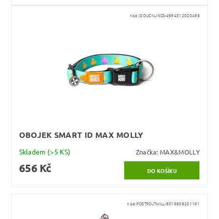
Kód:
IDDUCKLINGS-4894512020498
OBOJEK SMART ID MAX MOLLY
Skladem
(>5 KS)
Značka:
MAX&MOLLY
656 Kč
Kód:
POSTROJTWILL-8019808201191