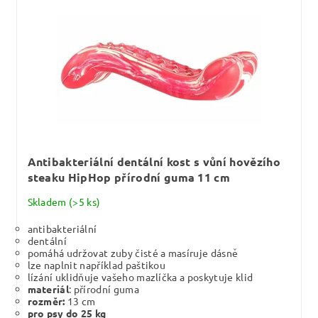
Antibakteriální dentální kost s vůní hovězího
steaku HipHop přírodní guma 11 cm
Skladem
(>5 ks)
antibakteriální
dentální
pomáhá udržovat zuby čisté a masíruje dásně
lze naplnit například paštikou
lízání uklidňuje vašeho mazlíčka a poskytuje klid
materiál
: přírodní guma
rozměr:
13 cm
pro psy do 25 kg