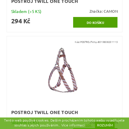
POSTROJ TWILL ONE TOUCH
Skladem
(>5 KS)
Značka:
CAMON
294 Kč
Kód:
POSTROJTWILL-8019808201115
POSTROJ TWILL ONE TOUCH
Tento web používá cookies. Dalším procházením tohoto webu vyjadřujete
Skladem
(5 KS)
Značka:
CAMON
souhlas s jejich používáním.. Více informací
zde.
ROZUMÍM