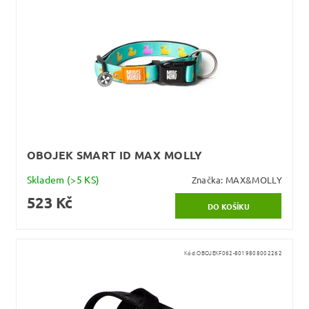
OBOJEK SMART ID MAX MOLLY
Skladem
(>5 KS)
Značka:
MAX&MOLLY
523 Kč
Kód:
OBOJEKF062-8019808002262