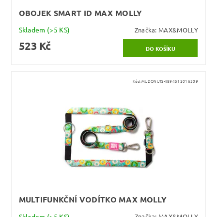
OBOJEK SMART ID MAX MOLLY
Skladem
(>5 KS)
Značka:
MAX&MOLLY
523 Kč
Kód:
MUDONUTS-4894512016309
MULTIFUNKČNÍ VODÍTKO MAX MOLLY
Skladem
(>5 KS)
Značka:
MAX&MOLLY