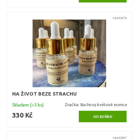
Kód:
32376
NA ŽIVOT BEZE STRACHU
Skladem
(>5 ks)
Značka:
Bachovy květové esence
330 Kč
Kód:
32367