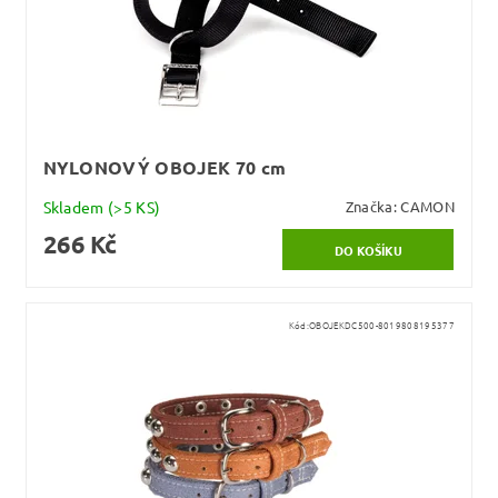
NYLONOVÝ OBOJEK 70 cm
Skladem
(>5 KS)
Značka:
CAMON
266 Kč
Kód:
OBOJEKDC500-8019808195377