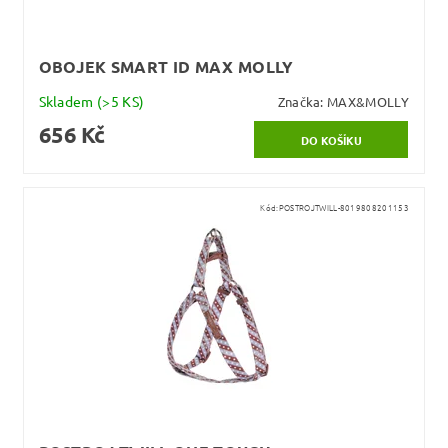
OBOJEK SMART ID MAX MOLLY
Skladem
(>5 KS)
Značka:
MAX&MOLLY
656 Kč
Kód:
POSTROJTWILL-8019808201153