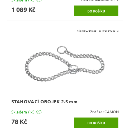
1 089 Kč
Kód:
OBOJEKD231-8019808008912
STAHOVACÍ OBOJEK 2.5 mm
Skladem
(>5 KS)
Značka:
CAMON
78 Kč