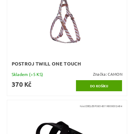
POSTROJ TWILL ONE TOUCH
Skladem
(>5 KS)
Značka:
CAMON
370 Kč
Kód:
OBOJEKF065-8019808002484