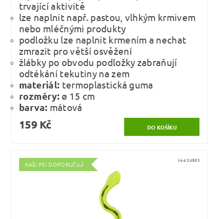
trvající aktivitě
lze naplnit např. pastou, vlhkým krmivem
nebo mléčnými produkty
podložku lze naplnit krmením a nechat
zmrazit pro větší osvěžení
žlábky po obvodu podložky zabraňují
odtékání tekutiny na zem
materiál:
termoplastická guma
rozměry:
ø 15 cm
barva:
mátová
159 Kč
Kód:
34885
NAŠI PSI DOPORUČUJÍ