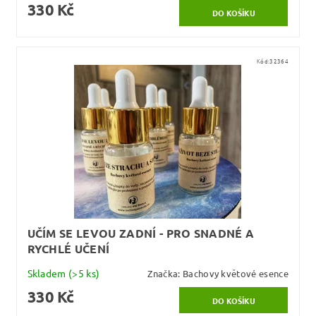
330 Kč
Kód:
32364
UČÍM SE LEVOU ZADNÍ - PRO SNADNÉ A
RYCHLÉ UČENÍ
Skladem
(>5 ks)
Značka:
Bachovy květové esence
330 Kč