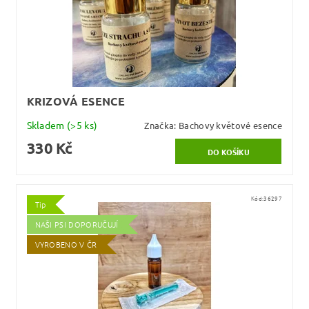
KRIZOVÁ ESENCE
Skladem
(>5 ks)
Značka:
Bachovy květové esence
330 Kč
Kód:
36297
Tip
NAŠI PSI DOPORUČUJÍ
VYROBENO V ČR