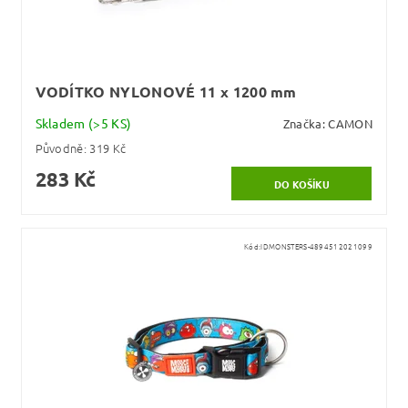
VODÍTKO NYLONOVÉ 11 x 1200 mm
Skladem
(>5 KS)
Značka:
CAMON
Původně:
319 Kč
283 Kč
Kód:
IDMONSTERS-4894512021099