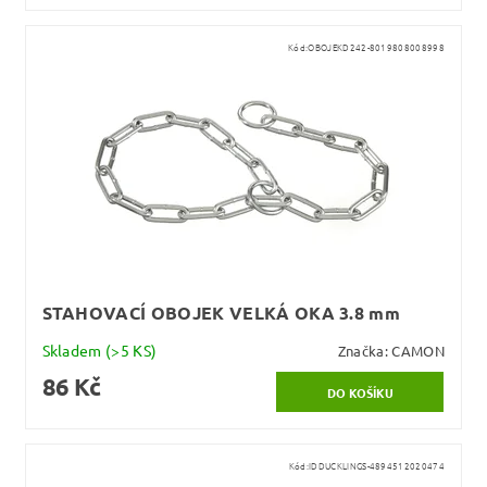
Kód:
OBOJEKD242-8019808008998
STAHOVACÍ OBOJEK VELKÁ OKA 3.8 mm
Skladem
(>5 KS)
Značka:
CAMON
86 Kč
Kód:
IDDUCKLINGS-4894512020474