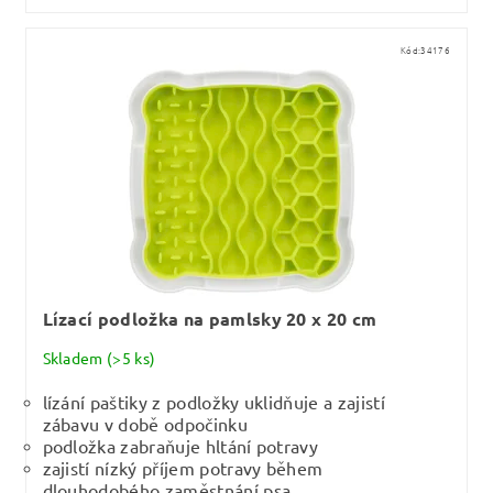
Kód:
34176
Lízací podložka na pamlsky 20 x 20 cm
Skladem
(>5 ks)
lízání paštiky z podložky uklidňuje a zajistí
zábavu v době odpočinku
podložka zabraňuje hltání potravy
zajistí nízký příjem potravy během
dlouhodobého zaměstnání psa