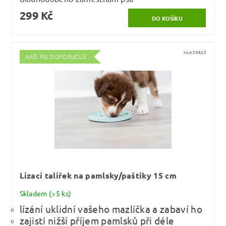
299 Kč
Kód:
36645
NAŠI PSI DOPORUČUJÍ
Lízací talířek na pamlsky/paštiky 15 cm
Skladem
(>5 ks)
lízání uklidní vašeho mazlíčka a zabaví ho
zajistí nižší příjem pamlsků při déle