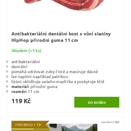
Antibakteriální dentální kost s vůní slaniny
HipHop přírodní guma 11 cm
Skladem
(>5 ks)
antibakteriální
dentální
pomáhá udržovat zuby čisté a masíruje dásně
lze naplnit například paštikou
lízání uklidňuje vašeho mazlíčka a poskytuje klid
materiál
: přírodní guma
rozměr:
11 cm
119 Kč
Kód:
39412/SED
VYROBENO V ČR