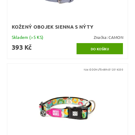
KOŽENÝ OBOJEK SIENNA S NÝTY
Skladem
(>5 KS)
Značka:
CAMON
393 Kč
Kód:
IDDONUTS-4894512016200