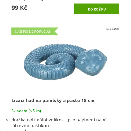
99 Kč
Kód:
34185
NAŠI PSI DOPORUČUJÍ
Lízací had na pamlsky a pastu 18 cm
Skladem
(>5 ks)
drážka optimální velikosti pro naplnění např.
játrovou paštikou
se zvukem