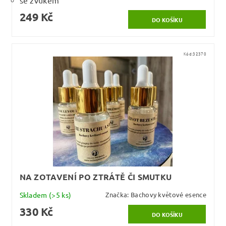
249 Kč
Kód:
32370
NA ZOTAVENÍ PO ZTRÁTĚ ČI SMUTKU
Skladem
(>5 ks)
Značka:
Bachovy květové esence
330 Kč