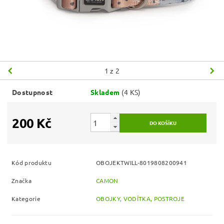
1
z 2
Dostupnost
Skladem
(4 KS)
200 Kč
Kód produktu
OBOJEKTWILL-8019808200941
Značka
CAMON
Kategorie
OBOJKY, VODÍTKA, POSTROJE