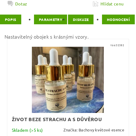
Dotaz
Hlídat cenu
POPIS
PARAMETRY
DISKUZE
HODNOCENÍ
Nastavitelný obojek s krásnými vzory.
Kód:
32382
ŽIVOT BEZE STRACHU A S DŮVĚROU
Skladem
(>5 ks)
Značka:
Bachovy květové esence