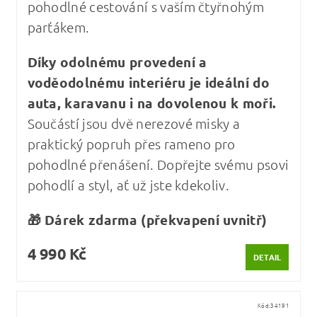
pohodlné cestování s vaším čtyřnohým
parťákem.
Díky odolnému provedení a
voděodolnému interiéru je ideální do
auta, karavanu i na dovolenou k moři.
Součástí jsou dvě nerezové misky a
praktický popruh přes rameno pro
pohodlné přenášení. Dopřejte svému psovi
pohodlí a styl, ať už jste kdekoliv.
🎁 Dárek zdarma (překvapení uvnitř)
4 990 Kč
DETAIL
Kód:
34191