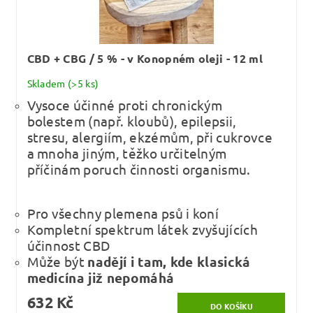
CBD + CBG / 5 % - v Konopném oleji - 12 ml
Skladem
(>5 ks)
Vysoce účinné proti chronickým
bolestem (např. kloubů), epilepsii,
stresu, alergiím, ekzémům, při cukrovce
a mnoha jiným, těžko určitelným
příčinám poruch činnosti organismu.
Pro všechny plemena psů i koní
Kompletní spektrum látek zvyšujících
účinnost CBD
Může být
nadějí i tam, kde klasická
medicína již nepomáhá
632 Kč