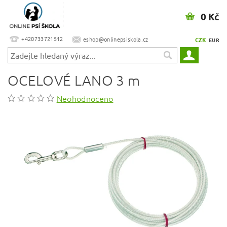
0 Kč
+420733721512
eshop@onlinepsiskola.cz
CZK
EUR
OCELOVÉ LANO 3 m
Neohodnoceno