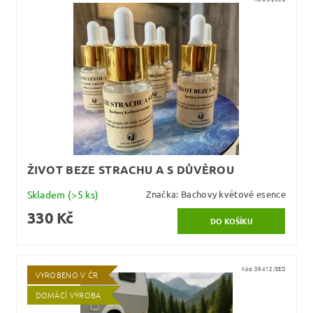
ŽIVOT BEZE STRACHU A S DŮVĚROU
Skladem
(>5 ks)
Značka:
Bachovy květové esence
330 Kč
Kód:
39412/SED
VYROBENO V ČR
DOMÁCÍ VÝROBA