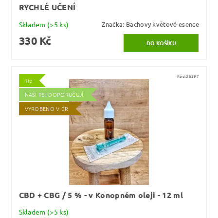
RYCHLÉ UČENÍ
Skladem
(>5 ks)
Značka:
Bachovy květové esence
330 Kč
Kód:
36297
Tip
NAŠI PSI DOPORUČUJÍ
VYROBENO V ČR
CBD + CBG / 5 % - v Konopném oleji - 12 ml
Skladem
(>5 ks)