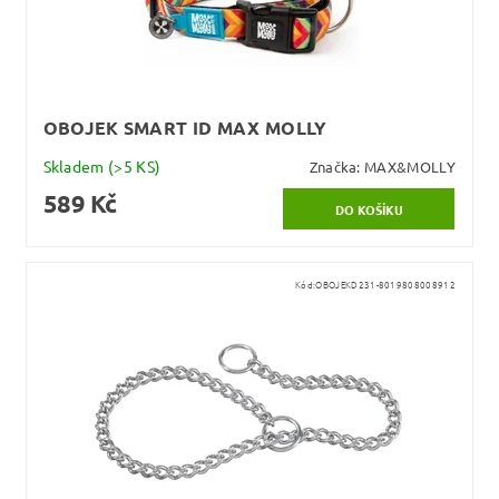
OBOJEK SMART ID MAX MOLLY
Skladem
(>5 KS)
Značka:
MAX&MOLLY
589 Kč
Kód:
OBOJEKD231-8019808008912