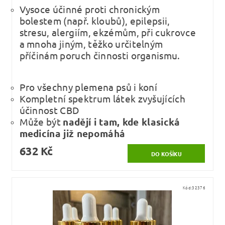
Vysoce účinné proti chronickým
bolestem (např. kloubů), epilepsii,
stresu, alergiím, ekzémům, při cukrovce
a mnoha jiným, těžko určitelným
příčinám poruch činnosti organismu.
Pro všechny plemena psů i koní
Kompletní spektrum látek zvyšujících
účinnost CBD
Může být
nadějí i tam, kde klasická
medicína již nepomáhá
632 Kč
Kód:
32376