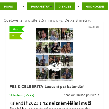
POPIS
PARAMETRY
DISKUZE
HODNOCENÍ
Ocelové lano o síle 3,5 mm s oky. Délka 3 metry.
Kód:
32418
Akce
Tip
PES & CELEBRITA Luxusní psí kalendář
Skladem
(>5 ks)
Značka:
Online psí škola
Kalendář 2023 s
12 nejznámějšími muži
českého showbusinessu v doprovodu