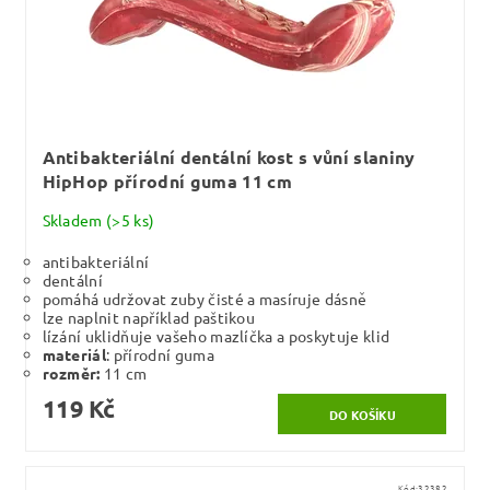
Antibakteriální dentální kost s vůní slaniny
HipHop přírodní guma 11 cm
Skladem
(>5 ks)
antibakteriální
dentální
pomáhá udržovat zuby čisté a masíruje dásně
lze naplnit například paštikou
lízání uklidňuje vašeho mazlíčka a poskytuje klid
materiál
: přírodní guma
rozměr:
11 cm
119 Kč
Kód:
32382