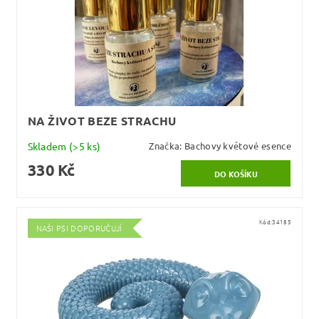
NA ŽIVOT BEZE STRACHU
Skladem
(>5 ks)
Značka:
Bachovy květové esence
330 Kč
Kód:
34185
NAŠI PSI DOPORUČUJÍ