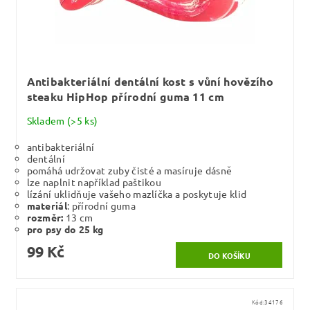
Antibakteriální dentální kost s vůní hovězího
steaku HipHop přírodní guma 11 cm
Skladem
(>5 ks)
antibakteriální
dentální
pomáhá udržovat zuby čisté a masíruje dásně
lze naplnit například paštikou
lízání uklidňuje vašeho mazlíčka a poskytuje klid
materiál
: přírodní guma
rozměr:
13 cm
pro psy do 25 kg
99 Kč
Kód:
34176