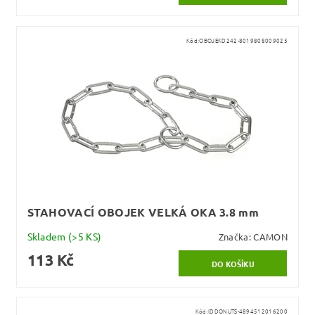
Kód:
OBOJEKD242-8019808009025
STAHOVACÍ OBOJEK VELKÁ OKA 3.8 mm
Skladem
(>5 KS)
Značka:
CAMON
113 Kč
Kód:
IDDONUTS-4894512016200