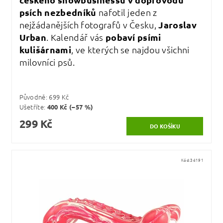
psích nezbedníků
nafotil jeden z
nejžádanějších fotografů v Česku,
Jaroslav
Urban
. Kalendář vás
pobaví psími
kulišárnami
, ve kterých se najdou všichni
milovníci psů.
Původně:
699 Kč
Ušetříte
:
400 Kč (–57 %)
299 Kč
Kód:
34191