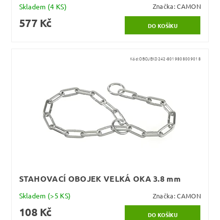
Skladem
(4 KS)
Značka:
CAMON
577 Kč
Kód:
OBOJEKD242-8019808009018
STAHOVACÍ OBOJEK VELKÁ OKA 3.8 mm
Skladem
(>5 KS)
Značka:
CAMON
108 Kč