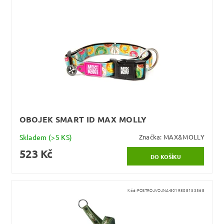
OBOJEK SMART ID MAX MOLLY
Skladem
(>5 KS)
Značka:
MAX&MOLLY
523 Kč
Kód:
POSTROJVOJNA-8019808153568