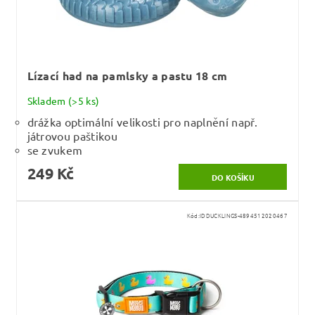
Lízací had na pamlsky a pastu 18 cm
Skladem
(>5 ks)
drážka optimální velikosti pro naplnění např.
játrovou paštikou
se zvukem
249 Kč
Kód:
IDDUCKLINGS-4894512020467