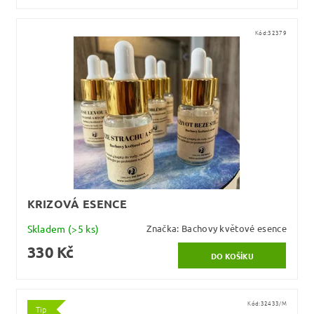
Kód:
32379
KRIZOVÁ ESENCE
Skladem
(>5 ks)
Značka:
Bachovy květové esence
330 Kč
Kód:
32433/M
Tip