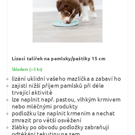
Lízací talířek na pamlsky/paštiky 15 cm
Skladem
(>5 ks)
lízání uklidní vašeho mazlíčka a zabaví ho
zajistí nižší příjem pamlsků při déle
trvající aktivitě
lze naplnit např. pastou, vlhkým krmivem
nebo mléčnými produkty
podložku lze naplnit krmením a nechat
zmrazit pro větší osvěžení
žlábky po obvodu podložky zabraňují
odtékání tekutiny na zem