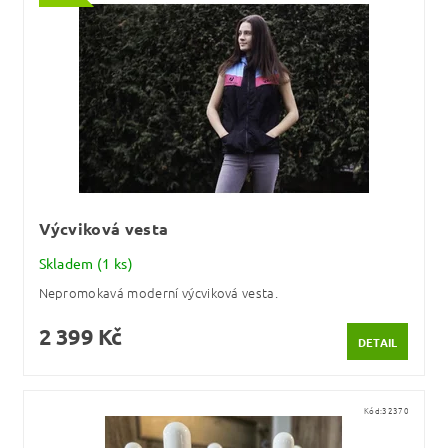
Výcviková vesta
Skladem
(1 ks)
Nepromokavá moderní výcviková vesta.
2 399 Kč
DETAIL
Kód:
32370