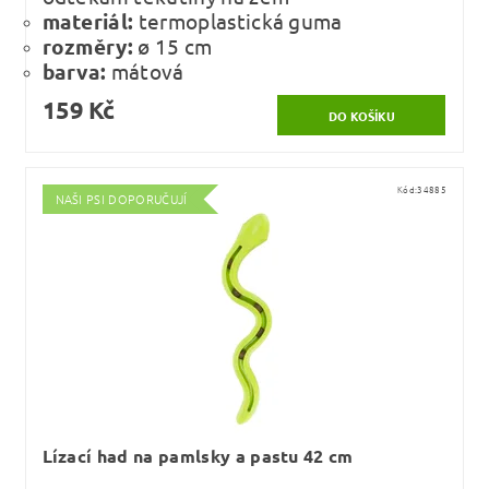
materiál:
termoplastická guma
rozměry:
ø 15 cm
barva:
mátová
159 Kč
Kód:
34885
NAŠI PSI DOPORUČUJÍ
Lízací had na pamlsky a pastu 42 cm