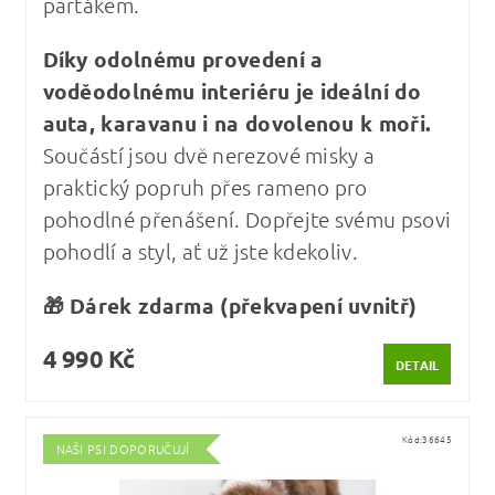
parťákem.
Díky odolnému provedení a
voděodolnému interiéru je ideální do
auta, karavanu i na dovolenou k moři.
Součástí jsou dvě nerezové misky a
praktický popruh přes rameno pro
pohodlné přenášení. Dopřejte svému psovi
pohodlí a styl, ať už jste kdekoliv.
🎁 Dárek zdarma (překvapení uvnitř)
4 990 Kč
DETAIL
Kód:
36645
NAŠI PSI DOPORUČUJÍ