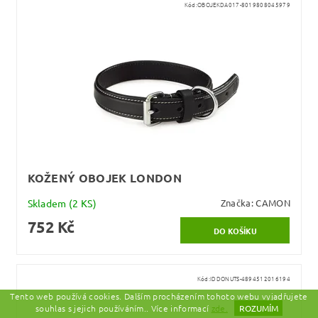
Kód:
OBOJEKDA017-8019808045979
KOŽENÝ OBOJEK LONDON
Skladem
(2 KS)
Značka:
CAMON
752 Kč
Kód:
IDDONUTS-4894512016194
Tento web používá cookies. Dalším procházením tohoto webu vyjadřujete
souhlas s jejich používáním.. Více informací
zde.
ROZUMÍM