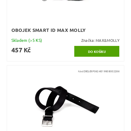
OBOJEK SMART ID MAX MOLLY
Skladem
(>5 KS)
Značka:
MAX&MOLLY
457 Kč
Kód:
OBOJEKF062-8019808002286