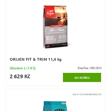
ORIJEN FIT & TRIM 11,4 kg
Skladem
(>5 KS)
Značka:
ORIJEN
2 629 Kč
Kód:
513120-064992562120