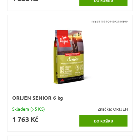
Kód:
514099-064992186609
ORIJEN SENIOR 6 kg
Skladem
(>5 KS)
Značka:
ORIJEN
1 763 Kč