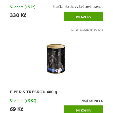
Skladem
(>5 ks)
Značka:
Bachovy květové esence
330 Kč
Kód:
4920646-5902921302421
PIPER S TRESKOU 400 g
Skladem
(>5 KS)
Značka:
PIPER
69 Kč