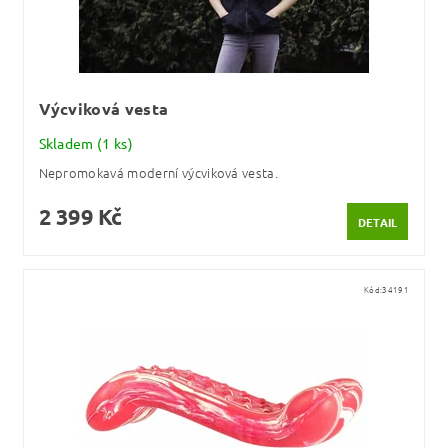
Výcviková vesta
Skladem
(1 ks)
Nepromokavá moderní výcviková vesta.
2 399 Kč
DETAIL
Kód:
34191