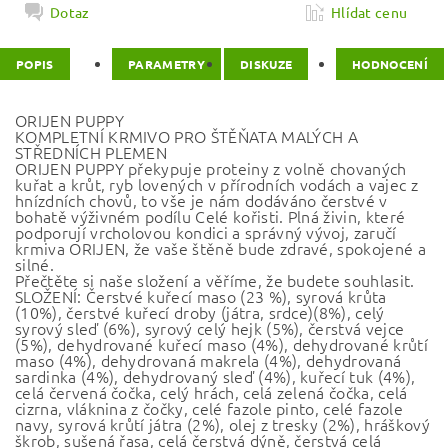
Dotaz
Hlídat cenu
POPIS
PARAMETRY
DISKUZE
HODNOCENÍ
ORIJEN PUPPY
KOMPLETNÍ KRMIVO PRO ŠTĚŇATA MALÝCH A
STŘEDNÍCH PLEMEN
ORIJEN PUPPY překypuje proteiny z volně chovaných
kuřat a krůt, ryb lovených v přírodních vodách a vajec z
hnízdních chovů, to vše je nám dodáváno čerstvé v
bohatě výživném podílu Celé kořisti. Plná živin, které
podporují vrcholovou kondici a správný vývoj, zaručí
krmiva ORIJEN, že vaše štěně bude zdravé, spokojené a
silné.
Přečtěte si naše složení a věříme, že budete souhlasit.
SLOŽENÍ: Čerstvé kuřecí maso (23 %), syrová krůta
(10%), čerstvé kuřecí droby (játra, srdce)(8%), celý
syrový sleď (6%), syrový celý hejk (5%), čerstvá vejce
(5%), dehydrované kuřecí maso (4%), dehydrované krůtí
maso (4%), dehydrovaná makrela (4%), dehydrovaná
sardinka (4%), dehydrovaný sleď (4%), kuřecí tuk (4%),
celá červená čočka, celý hrách, celá zelená čočka, celá
cizrna, vláknina z čočky, celé fazole pinto, celé fazole
navy, syrová krůtí játra (2%), olej z tresky (2%), hráškový
škrob, sušená řasa, celá čerstvá dýně, čerstvá celá