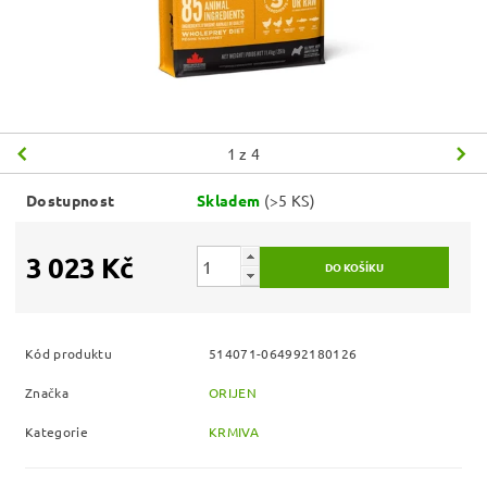
1
z 4
Dostupnost
Skladem
(>5 KS)
3 023 Kč
Kód produktu
514071-064992180126
Značka
ORIJEN
Kategorie
KRMIVA