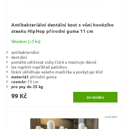
Antibakteriální dentální kost s vůní hovězího
steaku HipHop přírodní guma 11 cm
Skladem
(>5 ks)
antibakteriální
dentální
pomáhá udržovat zuby čisté a masíruje dásně
lze naplnit například paštikou
lízání uklidňuje vašeho mazlíčka a poskytuje klid
materiál
: přírodní guma
rozměr:
13 cm
pro psy do 25 kg
99 Kč
Kód:
32361