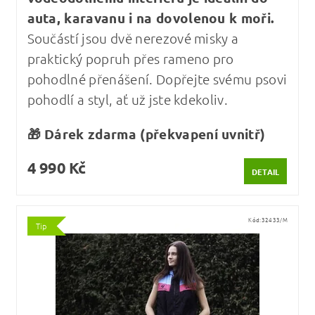
auta, karavanu i na dovolenou k moři.
Součástí jsou dvě nerezové misky a
praktický popruh přes rameno pro
pohodlné přenášení. Dopřejte svému psovi
pohodlí a styl, ať už jste kdekoliv.
🎁 Dárek zdarma (překvapení uvnitř)
4 990 Kč
DETAIL
Kód:
32433/M
Tip