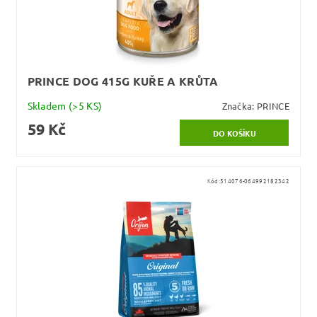
PRINCE DOG 415G KUŘE A KRŮTA
Skladem
(>5 KS)
Značka:
PRINCE
59 Kč
Kód:
514076-064992182342