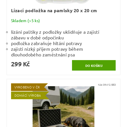
Lízací podložka na pamlsky 20 x 20 cm
Skladem
(>5 ks)
lízání paštiky z podložky uklidňuje a zajistí
zábavu v době odpočinku
podložka zabraňuje hltání potravy
zajistí nízký příjem potravy během
dlouhodobého zaměstnání psa
299 Kč
Kód:
39412/SED
VYROBENO V ČR
DOMÁCÍ VÝROBA