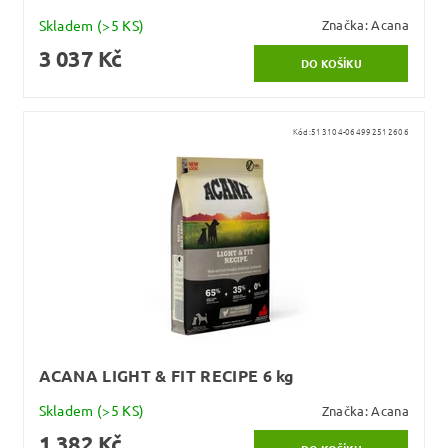
Skladem
(>5 KS)
Značka:
Acana
3 037 Kč
Kód:
513104-064992512606
ACANA LIGHT & FIT RECIPE 6 kg
Skladem
(>5 KS)
Značka:
Acana
1 382 Kč