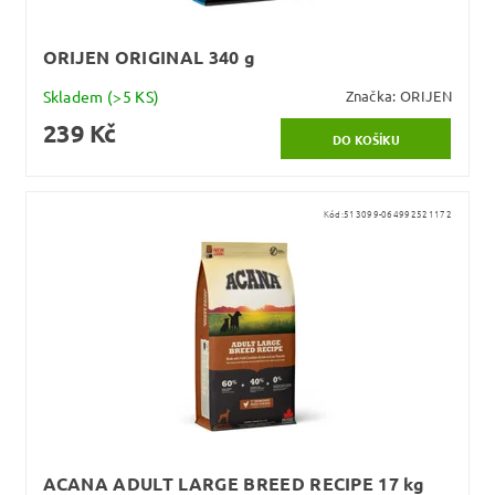
ORIJEN ORIGINAL 340 g
Skladem
(>5 KS)
Značka:
ORIJEN
239 Kč
Kód:
513099-064992521172
ACANA ADULT LARGE BREED RECIPE 17 kg