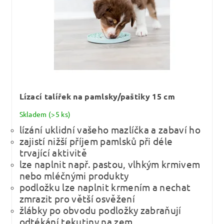
Lízací talířek na pamlsky/paštiky 15 cm
Skladem
(>5 ks)
lízání uklidní vašeho mazlíčka a zabaví ho
zajistí nižší příjem pamlsků při déle
trvající aktivitě
lze naplnit např. pastou, vlhkým krmivem
nebo mléčnými produkty
podložku lze naplnit krmením a nechat
zmrazit pro větší osvěžení
žlábky po obvodu podložky zabraňují
odtékání tekutiny na zem