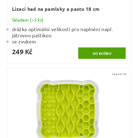
Lízací had na pamlsky a pastu 18 cm
Skladem
(>5 ks)
drážka optimální velikosti pro naplnění např.
játrovou paštikou
se zvukem
249 Kč
Kód:
34176