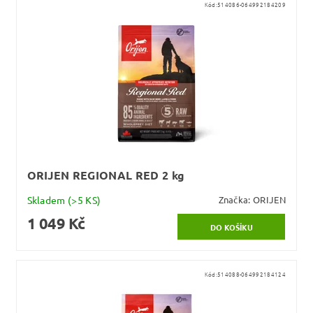
Kód:
514086-064992184209
ORIJEN REGIONAL RED 2 kg
Skladem
(>5 KS)
Značka:
ORIJEN
1 049 Kč
Kód:
514088-064992184124