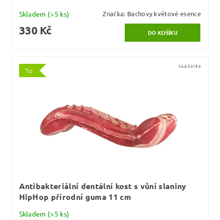
Skladem
(>5 ks)
Značka:
Bachovy květové esence
330 Kč
Kód:
34194
Tip
Antibakteriální dentální kost s vůní slaniny
HipHop přírodní guma 11 cm
Skladem
(>5 ks)