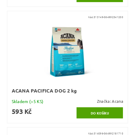
Kód:
513149-064992541200
ACANA PACIFICA DOG 2 kg
Skladem
(>5 KS)
Značka:
Acana
593 Kč
Kód:
514096-064992181710