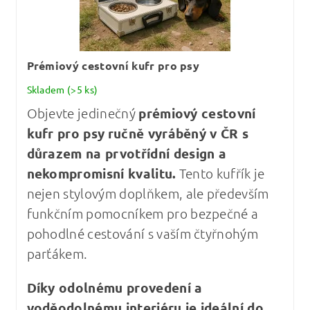
Prémiový cestovní kufr pro psy
Skladem
(>5 ks)
Objevte jedinečný
prémiový cestovní
kufr pro psy
ručně vyráběný v ČR s
důrazem na prvotřídní design a
nekompromisní kvalitu
.
Tento kufřík je
nejen stylovým doplňkem, ale především
funkčním pomocníkem pro bezpečné a
pohodlné cestování s vaším čtyřnohým
parťákem.
Díky odolnému provedení a
voděodolnému interiéru je ideální do