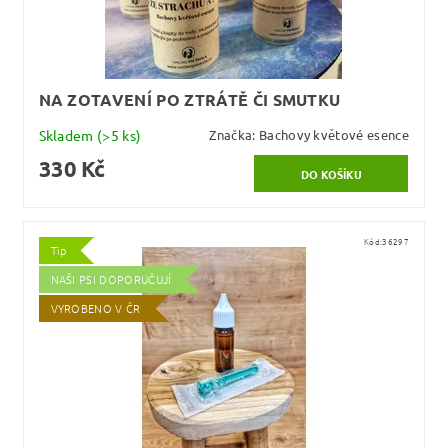
NA ZOTAVENÍ PO ZTRÁTĚ ČI SMUTKU
Skladem
(>5 ks)
Značka:
Bachovy květové esence
330 Kč
Kód:
36297
Tip
NAŠI PSI DOPORUČUJÍ
VYROBENO V ČR