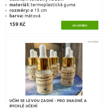
materiál:
termoplastická guma
rozměry:
ø 15 cm
barva:
mátová
159 Kč
Kód:
32364
UČÍM SE LEVOU ZADNÍ - PRO SNADNÉ A
RYCHLÉ UČENÍ