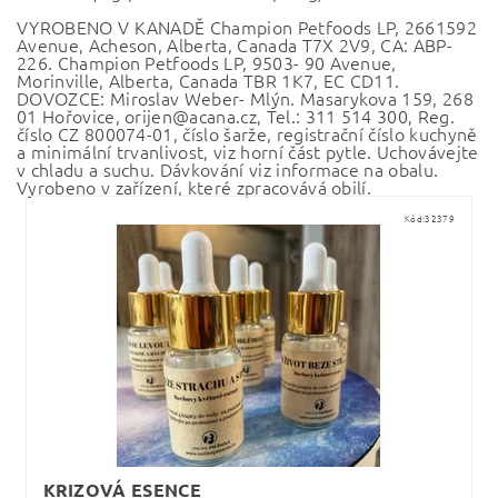
VYROBENO V KANADĚ Champion Petfoods LP, 2661592
Avenue, Acheson, Alberta, Canada T7X 2V9, CA: ABP-
226. Champion Petfoods LP, 9503- 90 Avenue,
Morinville, Alberta, Canada TBR 1K7, EC CD11.
DOVOZCE: Miroslav Weber- Mlýn. Masarykova 159, 268
01 Hořovice, orijen@acana.cz, Tel.: 311 514 300, Reg.
číslo CZ 800074-01, číslo šarže, registrační číslo kuchyně
a minimální trvanlivost, viz horní část pytle. Uchovávejte
v chladu a suchu. Dávkování viz informace na obalu.
Vyrobeno v zařízení, které zpracovává obilí.
Kód:
32379
KRIZOVÁ ESENCE