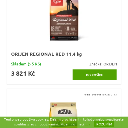
ORIJEN REGIONAL RED 11.4 kg
Skladem
(>5 KS)
Značka:
ORIJEN
3 821 Kč
Kód:
513086-064992500115
Tento web používá cookies. Dalším procházením tohoto webu vyjadřujete
souhlas s jejich používáním.. Více informací
zde.
ROZUMÍM