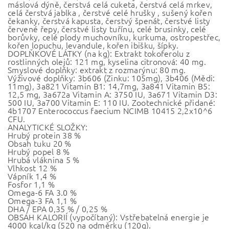
máslová dýně, čerstvá celá cuketa, čerstvá celá mrkev,
celá čerstvá jablka , čerstvé celé hrušky , sušený kořen
čekanky, čerstvá kapusta, čerstvý špenát, čerstvé listy
červené řepy, čerstvé listy tuřínu, celé brusinky, celé
borůvky, celé plody muchovníku, kurkuma, ostropestřec,
kořen lopuchu, levandule, kořen ibišku, šípky.
DOPLŇKOVÉ LÁTKY (na kg): Extrakt tokoferolu z
rostlinných olejů: 121 mg, kyselina citronová: 40 mg.
Smyslové doplňky: extrakt z rozmarýnu: 80 mg.
Výživové doplňky: 3b606 (Zinku: 105mg), 3b406 (Mědi:
11mg), 3a821 Vitamin B1: 14,7mg, 3a841 Vitamin B5:
12,5 mg, 3a672a Vitamin A: 3750 IU, 3a671 Vitamin D3:
500 IU, 3a700 Vitamin E: 110 IU. Zootechnické přidané:
4b1707 Enterococcus faecium NCIMB 10415 2,2x10^6
CFU.
ANALYTICKÉ SLOŽKY:
Hrubý protein 38 %
Obsah tuku 20 %
Hrubý popel 8 %
Hrubá vláknina 5 %
Vlhkost 12 %
Vápník 1,4 %
Fosfor 1,1 %
Omega-6 FA 3.0 %
Omega-3 FA 1,1 %
DHA / EPA 0,35 % / 0,25 %
OBSAH KALORIÍ (vypočítaný): Vstřebatelná energie je
4000 kcal/kg (520 na odměrku (120g).