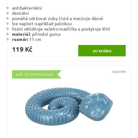
antibakteriální
dentální
pomáhá udržovat zuby čisté a masíruje dásně
lze naplnit například paštikou
lízání uklidňuje vašeho mazlíčka a poskytuje klid
materiál
: přírodní guma
rozměr:
11 cm
119 Kč
Kód:
34185
NAŠI PSI DOPORUČUJÍ