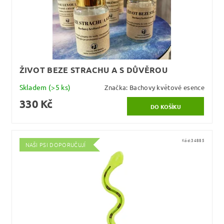
ŽIVOT BEZE STRACHU A S DŮVĚROU
Skladem
(>5 ks)
Značka:
Bachovy květové esence
330 Kč
Kód:
34885
NAŠI PSI DOPORUČUJÍ