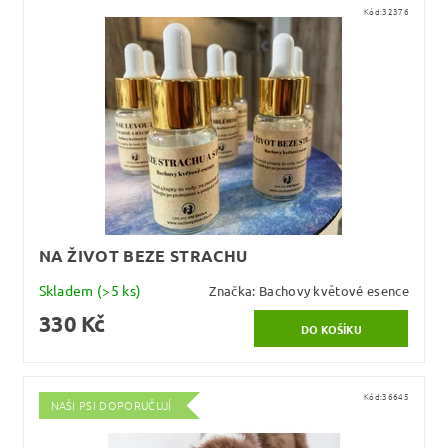
Kód:
32376
NA ŽIVOT BEZE STRACHU
Skladem
(>5 ks)
Značka:
Bachovy květové esence
330 Kč
Kód:
36645
NAŠI PSI DOPORUČUJÍ