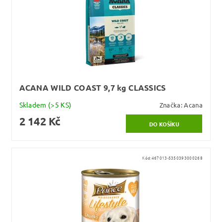
ACANA WILD COAST 9,7 kg CLASSICS
Skladem
(>5 KS)
Značka:
Acana
2 142 Kč
Kód:
467013-5350393000268