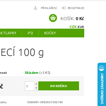
PŘIHLÁŠENÍ
REGISTRACE
KOŠÍK:
0 Kč
CZK
EUR
SK TLAPKY
PSI
KOČKY
ECÍ 100 g
nost
Skladem
(>5 KS)
č
duktu
5560001-5902921302100