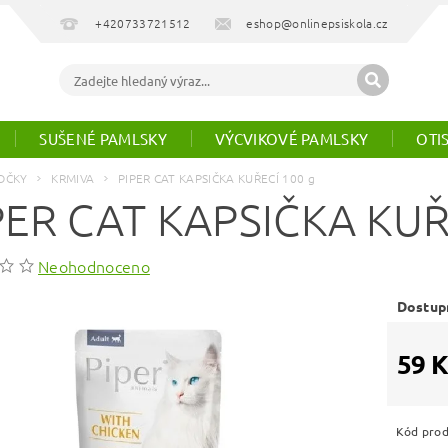
+420733721512
eshop@onlinepsiskola.cz
SUŠENÉ PAMLSKY
VÝCVIKOVÉ PAMLSKY
OTI
OČKY
KRMIVA
PIPER CAT KAPSIČKA KUŘECÍ 100 g
PER CAT KAPSIČKA KUŘ
Neohodnoceno
Dostup
59 K
Kód pro