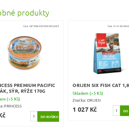
bné produkty
Kód:
467069-5350393003450
Kód:
514106-064
NCESS PREMIUM PACIFIC
ORIJEN SIX FISH CAT 1,8
ÁK, SÝR, RÝŽE 170G
Skladem
(>5 KS)
dem
(>5 KS)
Značka:
ORIJEN
ka:
PRINCESS
1 027 Kč
Kč