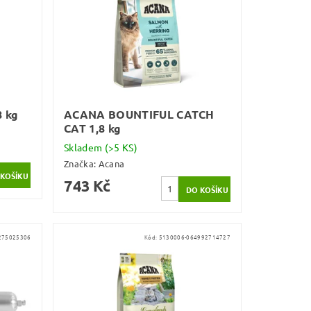
 kg
ACANA BOUNTIFUL CATCH
CAT 1,8 kg
Skladem
(>5 KS)
Značka:
Acana
743 Kč
275025306
Kód:
5130006-064992714727