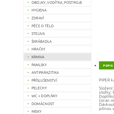
OBOJKY, VODÍTKA, POSTROJE
HYGIENA
ZDRAVÍ
PÉČE O TĚLO
STELIVA
ŠKRÁBADLA
HRAČKY
KRMIVA
PAMLSKY
POPIS
ANTIPARAZITIKA
PIPER k
PŘÍSLUŠENSTVÍ
Složení
PELECHY
složky:
WC + DOPLŇKY
Doplňko
(síran 
DOMÁCNOST
Dávková
pitnou v
MISKY