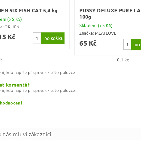
EN SIX FISH CAT 5,4 kg
PUSSY DELUXE PURE L
100g
dem
(>5 KS)
Skladem
(>5 KS)
ka:
ORIJEN
Značka:
MEATLOVE
15 Kč
65 Kč
t
0.1 kg
ní, kdo napíše příspěvek k této položce.
at komentář
ní, kdo napíše příspěvek k této položce.
 hodnocení