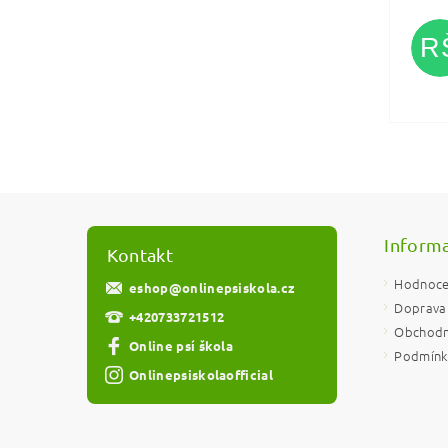
R
Vlože
Informa
Kontakt
Hodnoce
eshop
@
onlinepsiskola.cz
Doprava 
+420733721512
Obchodn
Online psí škola
Podmínky
Onlinepsiskolaofficial