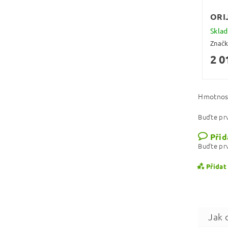
ORIJ
Skla
Znač
2 0
Hmotnos
Buďte prv
Přid
Buďte prv
Přidat