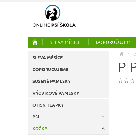
SLEVA MĚSÍCE
DOPORUČUJEME
PTÁCI
ONLINE KURZY
K
SLEVA MĚSÍCE
PI
DOPORUČUJEME
SUŠENÉ PAMLSKY
VÝCVIKOVÉ PAMLSKY
OTISK TLAPKY
PSI
KOČKY