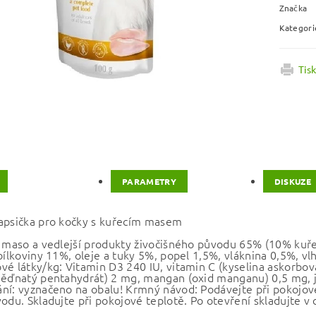
Značka
Kategori
Tis
PARAMETRY
DISKUZE
apsička pro kočky s kuřecím masem
: maso a vedlejší produkty živočišného původu 65% (10% kuřecí
 bílkoviny 11%, oleje a tuky 5%, popel 1,5%, vláknina 0,5%, vl
vé látky/kg: Vitamin D3 240 IU, vitamin C (kyselina askorbo
měďnatý pentahydrát) 2 mg, mangan (oxid manganu) 0,5 mg, j
ní: vyznačeno na obalu! Krmný návod: Podávejte při pokojové 
odu. Skladujte při pokojové teplotě. Po otevření skladujte v 