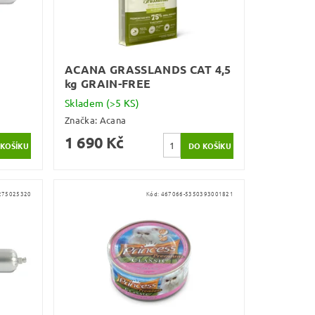
ACANA GRASSLANDS CAT 4,5
kg GRAIN-FREE
Skladem
(>5 KS)
Značka:
Acana
1 690 Kč
275025320
Kód:
467066-5350393001821