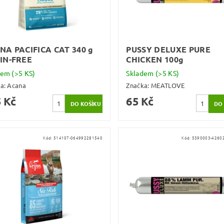
NA PACIFICA CAT 340 g
PUSSY DELUXE PURE
IN-FREE
CHICKEN 100g
dem
(>5 KS)
Skladem
(>5 KS)
ka:
Acana
Značka:
MEATLOVE
 Kč
65 Kč
Kód:
514107-064992281540
Kód:
5390003-4260