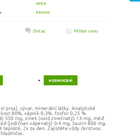
PIPER
e
KRMIVA
k
Dotaz
Hlídat cenu
HODNOCENÍ
 prsa), vývar, minerální látky. Analytické
hkost 80%, vápník 0,3%, fosfor 0,25 %.
vá) 550 mg, zinek (oxid zinečnatý) 13 mg, měď
ód (jodičnan vápenatý) 0,4 mg, taurin 800 mg.
teplotě, 2x za den. Zajistěte vždy čerstvou
chladničce.