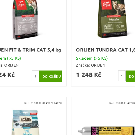
EN FIT & TRIM CAT 5,4 kg
ORIJEN TUNDRA CAT 1,8
dem
(>5 KS)
Skladem
(>5 KS)
ka:
ORIJEN
Značka:
ORIJEN
24 Kč
1 248 Kč
Kód:
5130007-064992714628
Kód:
5390001-4260