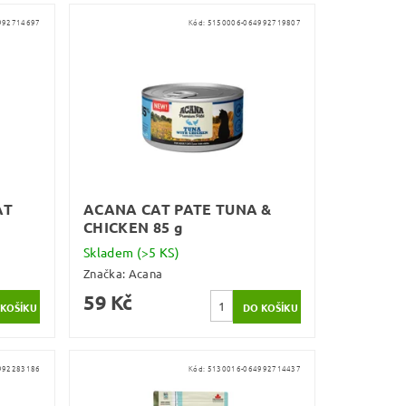
992714697
Kód:
5150006-064992719807
AT
ACANA CAT PATE TUNA &
CHICKEN 85 g
Skladem
(>5 KS)
Značka:
Acana
59 Kč
992283186
Kód:
5130016-064992714437