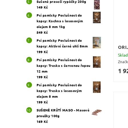
Sušené prasečí rypáčky 200g
149 Kč
Psí pamlsky Poslušnost do
kapsy: Kachna s lososovým
olejem 8 mm 1kg
549 Kč
Psí pamlsky Poslušnost do
kapsy: Aktivní černé uhlí 8mm
ORIJ
199 Kč
Skla
Psí pamlsky Poslušnost do
Znač
kapsy: Treska s červenou řepou
1 9
12 mm
199 Kč
Psí pamlsky Poslušnost do
kapsy: Treska s lososovým
olejem 8 mm
199 Kč
SUŠENÉ KRŮTÍ MASO - Masové
proužky 100g
169 Kč