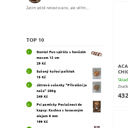
Zatím ještě netestováno, ale věřím,...
TOP 10
Dental Fun spirála s hovězím
masem 12 cm
29 Kč
ACA
CHIC
Sušený kuřecí pařátek
15 Kč
Skla
Játrové sušenky "Přivolání je
Znač
naše" 200g
432
249 Kč
Psí pamlsky Poslušnost do
kapsy: Kachna s lososovým
olejem 8 mm
199 Kč