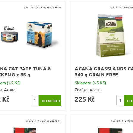
Kód:
5150012-064992719920
Kód:
5130004-064
NA CAT PATE TUNA &
ACANA GRASSLANDS C
KEN 8 x 85 g
340 g GRAIN-FREE
dem
(>5 KS)
Skladem
(>5 KS)
ka:
Acana
Značka:
Acana
 Kč
225 Kč
Kód:
514116-064992284541
Kód:
514112-064