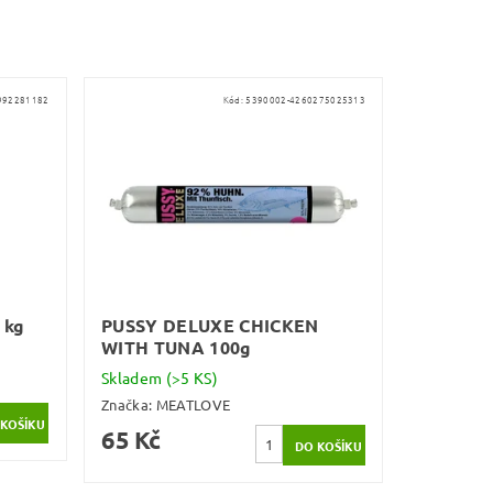
992281182
Kód:
5390002-4260275025313
 kg
PUSSY DELUXE CHICKEN
WITH TUNA 100g
Skladem
(>5 KS)
Značka:
MEATLOVE
65 Kč