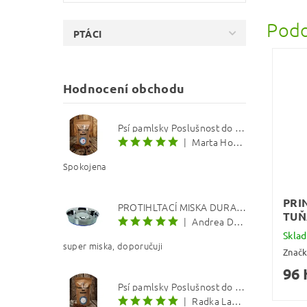
Podo
PTÁCI
Hodnocení obchodu
Psí pamlsky Poslušnost do kapsy: Treska s červenou řepou 12 mm
|
Marta Hourová
Spokojena
PRI
PROTIHLTACÍ MISKA DURAPET
TUŇ
|
Andrea Dosoudilová
Skla
super miska, doporučuji
Znač
96 
Psí pamlsky Poslušnost do kapsy: Kachna s lososovým olejem 8 mm
|
Radka Langerová