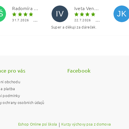
Radomíra Šolínová
Iveta Vencová
Š
IV
JK
31.7.2026
22.7.2026
Super a děkuji za dáreček.
ním hodnocení souhlasíte s
podmínkami ochrany osobních údajů
ce pro vás
Facebook
ní obchodu
a platba
í podmínky
 ochrany osobních údajů
Eshop Online psí škola
|
Kurzy výchovy psa z domova