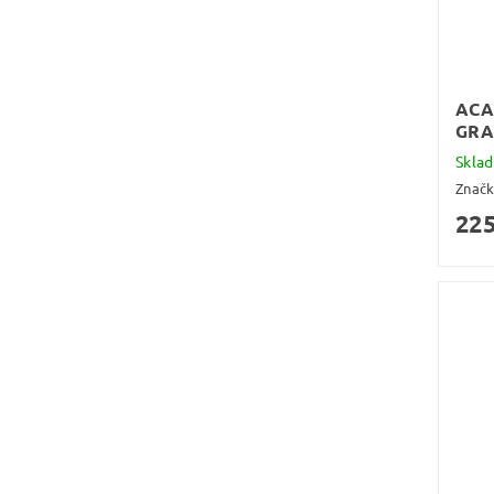
ACA
GRA
Skla
Znač
225