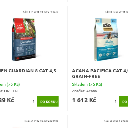
Kód:
5140005-064992718930
Kód:
5130009-064
JEN GUARDIAN 8 CAT 4,5
ACANA PACIFICA CAT 4,
GRAIN-FREE
dem
(>5 KS)
Skladem
(>5 KS)
ka:
ORIJEN
Značka:
Acana
89 Kč
1 612 Kč
Kód:
514102-064992280185
Kód:
5560001-5902