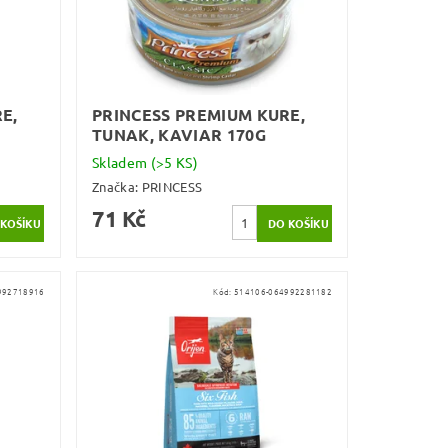
E,
PRINCESS PREMIUM KURE,
TUNAK, KAVIAR 170G
Skladem
(>5 KS)
Značka:
PRINCESS
71 Kč
992718916
Kód:
514106-064992281182