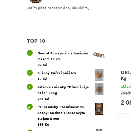
Zatím ještě netestováno, ale věřím,...
TOP 10
Dental Fun spirála s hovězím
masem 12 cm
29 Kč
ORI
Sušený kuřecí pařátek
Kg
15 Kč
Skla
Játrové sušenky "Přivolání je
naše" 200g
Znač
249 Kč
2 0
Psí pamlsky Poslušnost do
kapsy: Kachna s lososovým
olejem 8 mm
199 Kč