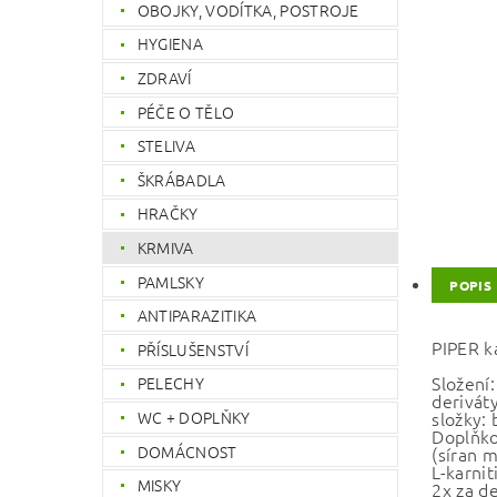
OBOJKY, VODÍTKA, POSTROJE
HYGIENA
ZDRAVÍ
PÉČE O TĚLO
STELIVA
ŠKRÁBADLA
HRAČKY
KRMIVA
PAMLSKY
POPIS
ANTIPARAZITIKA
PIPER k
PŘÍSLUŠENSTVÍ
Složení
PELECHY
derivát
WC + DOPLŇKY
složky:
Doplňko
DOMÁCNOST
(síran 
L-karni
MISKY
2x za de