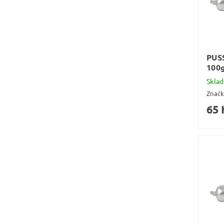
PUS
100
Skla
Znač
65 