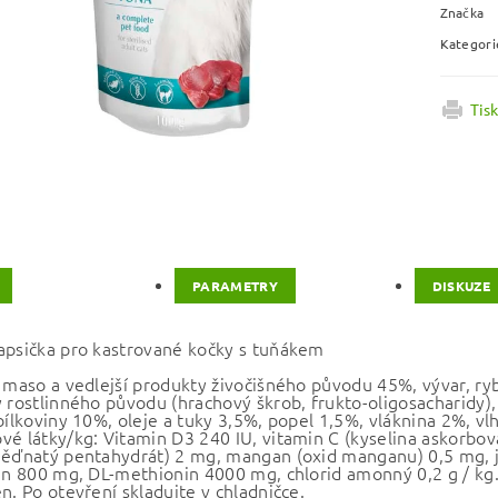
Značka
Kategori
Tis
PARAMETRY
DISKUZE
apsička pro kastrované kočky s tuňákem
: maso a vedlejší produkty živočišného původu 45%, vývar, ryb
y rostlinného původu (hrachový škrob, frukto-oligosacharidy),
 bílkoviny 10%, oleje a tuky 3,5%, popel 1,5%, vláknina 2%, v
vé látky/kg: Vitamin D3 240 IU, vitamin C (kyselina askorbo
měďnatý pentahydrát) 2 mg, mangan (oxid manganu) 0,5 mg, j
tin 800 mg, DL-methionin 4000 mg, chlorid amonný 0,2 g / kg
n. Po otevření skladujte v chladničce.