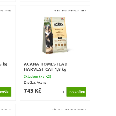
992714659
Kód:
5130013-064992714369
5 kg
ACANA HOMESTEAD
HARVEST CAT 1,8 kg
Skladem
(>5 KS)
Značka:
Acana
743 Kč
921302100
Kód:
4670106-5350393009322