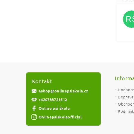
R
Vlože
Informa
Kontakt
Hodnoce
eshop
@
onlinepsiskola.cz
Doprava 
+420733721512
Obchodn
Online psí škola
Podmínky
Onlinepsiskolaofficial