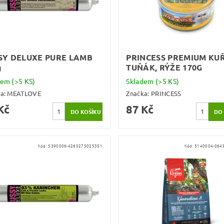
SY DELUXE PURE LAMB
PRINCESS PREMIUM KUŘ
g
TUŇÁK, RÝŽE 170G
dem
(>5 KS)
Skladem
(>5 KS)
ka:
MEATLOVE
Značka:
PRINCESS
Kč
87 Kč
Kód:
5390006-4260275025351
Kód:
5140004-064