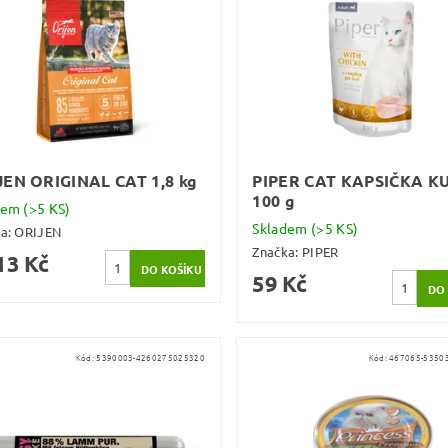
JEN ORIGINAL CAT 1,8 kg
PIPER CAT KAPSIČKA K
100 g
dem
(>5 KS)
Skladem
(>5 KS)
ka:
ORIJEN
Značka:
PIPER
13 Kč
59 Kč
Kód:
5390003-4260275025320
Kód:
467065-5350