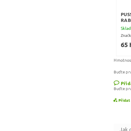
PUS
RAB
Skla
Znač
65 
Hmotnos
Buďte prv
Přid
Buďte prv
Přidat