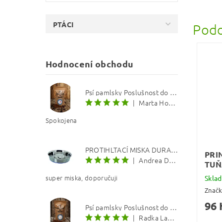
PTÁCI
Podo
Hodnocení obchodu
Psí pamlsky Poslušnost do kapsy: Treska s červenou řepou 12 mm
|
Marta Hourová
Spokojena
PROTIHLTACÍ MISKA DURAPET
PRI
|
Andrea Dosoudilová
TUŇ
super miska, doporučuji
Skla
Znač
96 
Psí pamlsky Poslušnost do kapsy: Kachna s lososovým olejem 8 mm
|
Radka Langerová