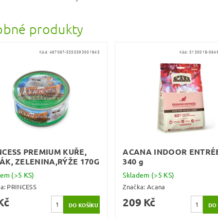
bné produkty
Kód:
467067-5350393001845
Kód:
5130018-064
NCESS PREMIUM KUŘE,
ACANA INDOOR ENTRÉ
ÁK, ZELENINA,RÝŽE 170G
340 g
dem
(>5 KS)
Skladem
(>5 KS)
ka:
PRINCESS
Značka:
Acana
Kč
209 Kč