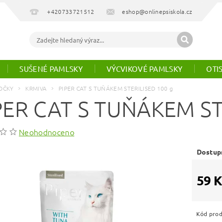
+420733721512
eshop@onlinepsiskola.cz
SUŠENÉ PAMLSKY
VÝCVIKOVÉ PAMLSKY
OTI
OČKY
KRMIVA
PIPER CAT S TUŇÁKEM STERILISED 100 g
PER CAT S TUŇÁKEM ST
Neohodnoceno
Dostup
59 K
Kód pro