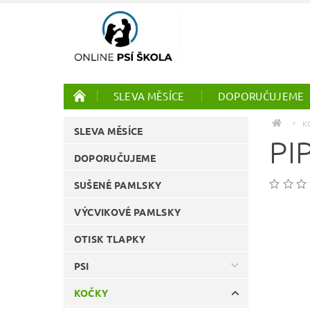
SLEVA MĚSÍCE
DOPORUČUJEME
PTÁCI
ONLINE KURZY
K
SLEVA MĚSÍCE
PI
DOPORUČUJEME
SUŠENÉ PAMLSKY
VÝCVIKOVÉ PAMLSKY
OTISK TLAPKY
PSI
KOČKY