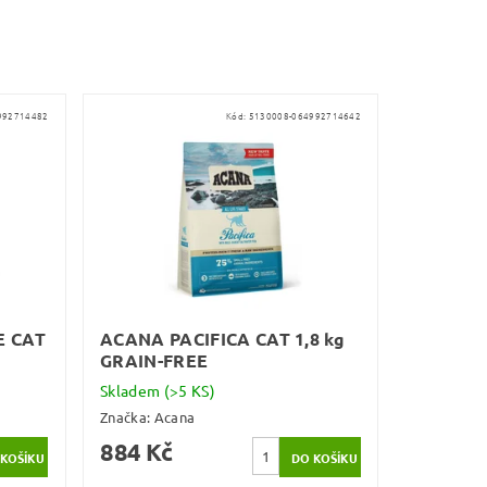
992714482
Kód:
5130008-064992714642
E CAT
ACANA PACIFICA CAT 1,8 kg
GRAIN-FREE
Skladem
(>5 KS)
Značka:
Acana
884 Kč