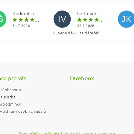
Radomíra Šolínová
Iveta Vencová
Š
IV
JK
31.7.2026
22.7.2026
Super a děkuji za dáreček.
ním hodnocení souhlasíte s
podmínkami ochrany osobních údajů
ce pro vás
Facebook
ní obchodu
a platba
í podmínky
 ochrany osobních údajů
Eshop Online psí škola
|
Kurzy výchovy psa z domova