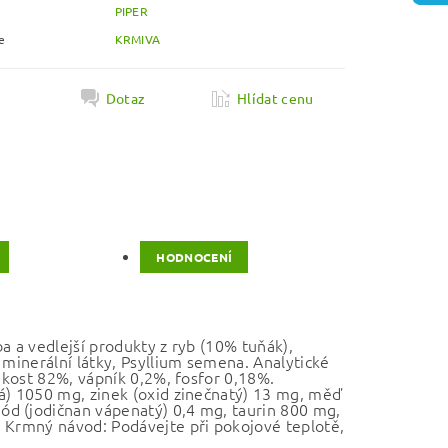
PIPER
e
KRMIVA
k
Dotaz
Hlídat cenu
HODNOCENÍ
a a vedlejší produkty z ryb (10% tuňák),
 minerální látky, Psyllium semena. Analytické
lhkost 82%, vápník 0,2%, fosfor 0,18%.
vá) 1050 mg, zinek (oxid zinečnatý) 13 mg, měď
ód (jodičnan vápenatý) 0,4 mg, taurin 800 mg,
. Krmný návod: Podávejte při pokojové teplotě,