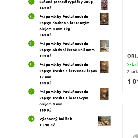
Sušené prasečí rypáčky 200g
149 Kč
Psí pamlsky Poslušnost do
kapsy: Kachna s lososovým
olejem 8 mm 1kg
549 Kč
Psí pamlsky Poslušnost do
kapsy: Aktivní černé uhlí 8mm
ORI
199 Kč
Skla
Psí pamlsky Poslušnost do
kapsy: Treska s červenou řepou
Znač
12 mm
1 0
199 Kč
Psí pamlsky Poslušnost do
kapsy: Treska s lososovým
olejem 8 mm
199 Kč
Výchovný balíček
1 290 Kč