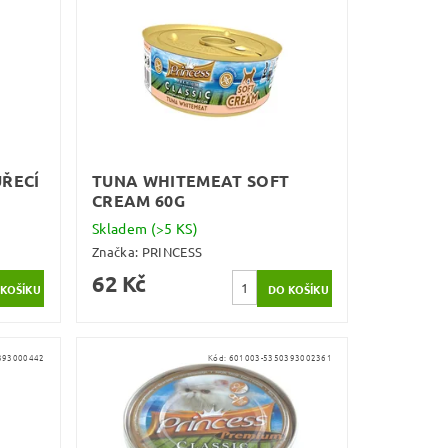
UŘECÍ
TUNA WHITEMEAT SOFT
CREAM 60G
Skladem
(>5 KS)
Značka:
PRINCESS
62 Kč
393000442
Kód:
601003-5350393002361