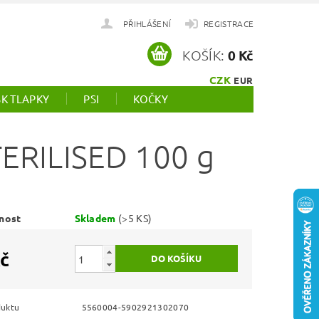
PŘIHLÁŠENÍ
REGISTRACE
KOŠÍK:
0 Kč
CZK
EUR
SK TLAPKY
PSI
KOČKY
ERILISED 100 g
nost
Skladem
(>5 KS)
č
duktu
5560004-5902921302070