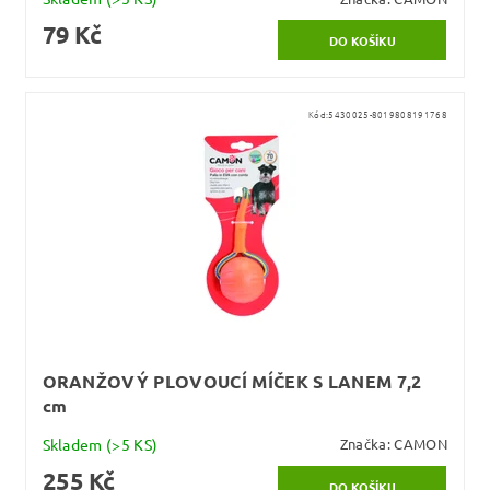
79 Kč
Kód:
5430025-8019808191768
ORANŽOVÝ PLOVOUCÍ MÍČEK S LANEM 7,2
cm
Skladem
(>5 KS)
Značka:
CAMON
255 Kč