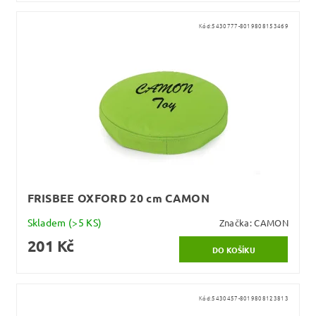
Kód:
5430777-8019808153469
FRISBEE OXFORD 20 cm CAMON
Skladem
(>5 KS)
Značka:
CAMON
201 Kč
Kód:
5430457-8019808123813