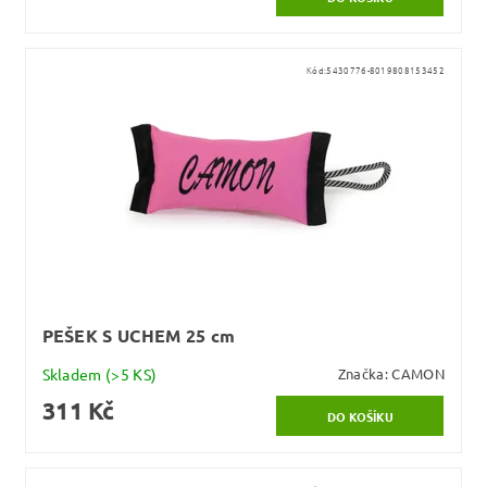
Kód:
5430776-8019808153452
PEŠEK S UCHEM 25 cm
Skladem
(>5 KS)
Značka:
CAMON
311 Kč