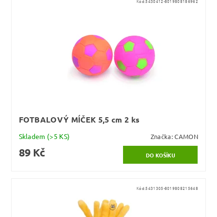
Kód:
5430412-8019808186962
FOTBALOVÝ MÍČEK 5,5 cm 2 ks
Skladem
(>5 KS)
Značka:
CAMON
89 Kč
Kód:
5431305-8019808215648