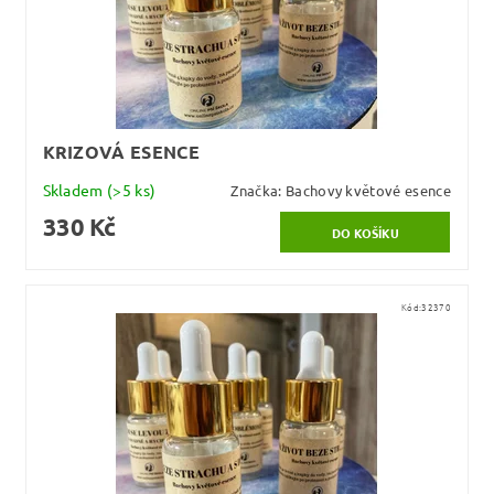
KRIZOVÁ ESENCE
Skladem
(>5 ks)
Značka:
Bachovy květové esence
330 Kč
Kód:
32370