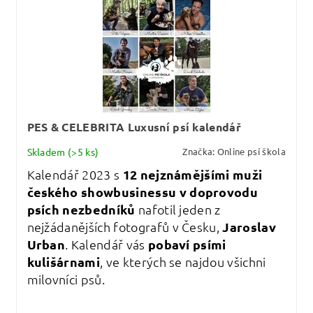
PES & CELEBRITA Luxusní psí kalendář
Skladem
(>5 ks)
Značka:
Online psí škola
Kalendář 2023 s
12 nejznámějšími muži
českého showbusinessu v doprovodu
psích nezbedníků
nafotil jeden z
nejžádanějších fotografů v Česku,
Jaroslav
Urban
. Kalendář vás
pobaví psími
kulišárnami
, ve kterých se najdou všichni
milovníci psů.