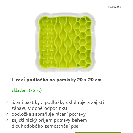
Kód:
34176
Lízací podložka na pamlsky 20 x 20 cm
Skladem
(>5 ks)
lízání paštiky z podložky uklidňuje a zajistí
zábavu v době odpočinku
podložka zabraňuje hltání potravy
zajistí nízký příjem potravy během
dlouhodobého zaměstnání psa