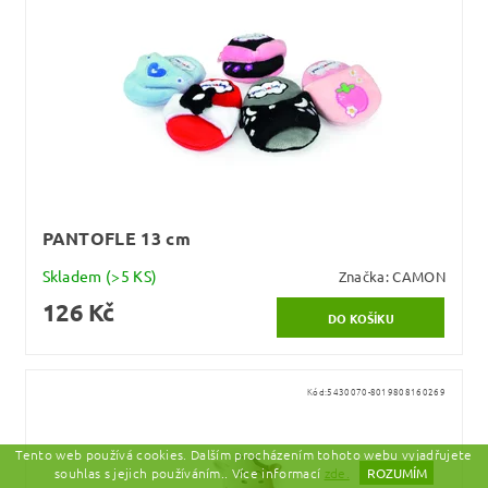
PANTOFLE 13 cm
Skladem
(>5 KS)
Značka:
CAMON
126 Kč
Kód:
5430070-8019808160269
Tento web používá cookies. Dalším procházením tohoto webu vyjadřujete
souhlas s jejich používáním.. Více informací
zde.
ROZUMÍM