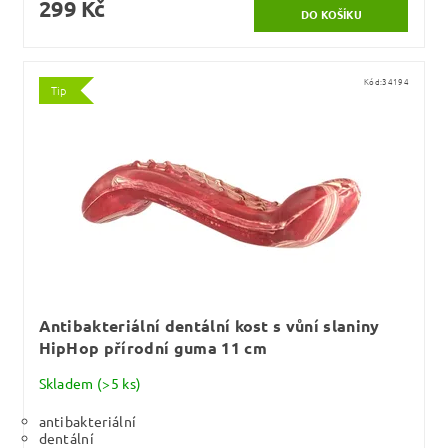
299 Kč
Kód:
34194
Tip
Antibakteriální dentální kost s vůní slaniny
HipHop přírodní guma 11 cm
Skladem
(>5 ks)
antibakteriální
dentální