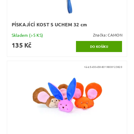
PÍSKAJÍCÍ KOST S UCHEM 32 cm
Skladem
(>5 KS)
Značka:
CAMON
135 Kč
Kód:
5430458-8019808123820