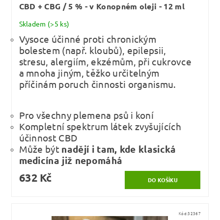
CBD + CBG / 5 % - v Konopném oleji - 12 ml
Skladem
(>5 ks)
Vysoce účinné proti chronickým
bolestem (např. kloubů), epilepsii,
stresu, alergiím, ekzémům, při cukrovce
a mnoha jiným, těžko určitelným
příčinám poruch činnosti organismu.
Pro všechny plemena psů i koní
Kompletní spektrum látek zvyšujících
účinnost CBD
Může být
nadějí i tam, kde klasická
medicína již nepomáhá
632 Kč
Kód:
32367