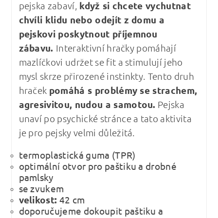
pejska zabaví,
když si chcete vychutnat
chvíli klidu nebo odejít z domu a
pejskovi poskytnout příjemnou
zábavu.
Interaktivní hračky pomáhají
mazlíčkovi udržet se fit a stimulují jeho
mysl skrze přirozené instinkty. Tento druh
hraček
pomáhá s problémy se strachem,
agresivitou, nudou a samotou.
Pejska
unaví po psychické stránce a tato aktivita
je pro pejsky velmi důležitá.
termoplastická guma (TPR)
optimální otvor pro paštiku a drobné
pamlsky
se zvukem
velikost:
42 cm
doporučujeme dokoupit paštiku a