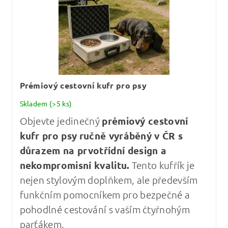
Prémiový cestovní kufr pro psy
Skladem
(>5 ks)
Objevte jedinečný
prémiový cestovní
kufr pro psy
ručně vyráběný v ČR s
důrazem na prvotřídní design a
nekompromisní kvalitu
.
Tento kufřík je
nejen stylovým doplňkem, ale především
funkčním pomocníkem pro bezpečné a
pohodlné cestování s vaším čtyřnohým
parťákem.