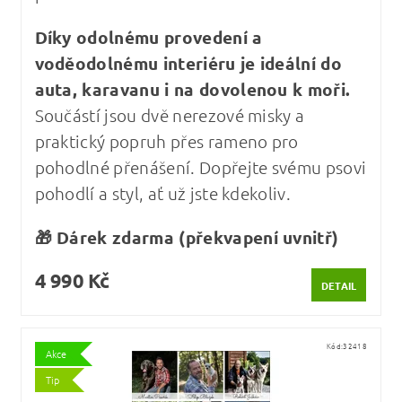
Díky odolnému provedení a
voděodolnému interiéru je ideální do
auta, karavanu i na dovolenou k moři.
Součástí jsou dvě nerezové misky a
praktický popruh přes rameno pro
pohodlné přenášení. Dopřejte svému psovi
pohodlí a styl, ať už jste kdekoliv.
🎁 Dárek zdarma (překvapení uvnitř)
4 990 Kč
DETAIL
Kód:
32418
Akce
Tip