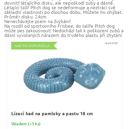
dovnitř létajícího disku, ale nepoškodí zuby a dásně.
Létající talíř Pitch dog se nedeformuje a neztrácí své
základní vlastnosti po dlouhou dobu. Můžete ho ohýbat.
Průměr disku: 24cm
Nenechávejte psem na žvýkání!
Na rozdíl od sportovního Frisbee, do talíře Pitch dog
může pes zakousnout! Nedochází tak k poškození zubů a
dásní vyvolaných nárazem do trvdého plastu při chytání
Kód:
34185
NAŠI PSI DOPORUČUJÍ
Lízací had na pamlsky a pastu 18 cm
Skladem
(>5 ks)