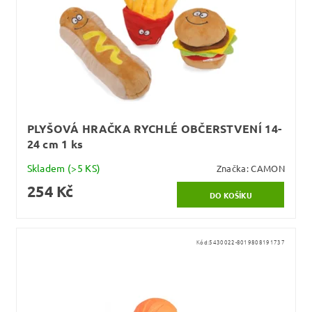
PLYŠOVÁ HRAČKA RYCHLÉ OBČERSTVENÍ 14-
24 cm 1 ks
Skladem
(>5 KS)
Značka:
CAMON
254 Kč
Kód:
5430022-8019808191737