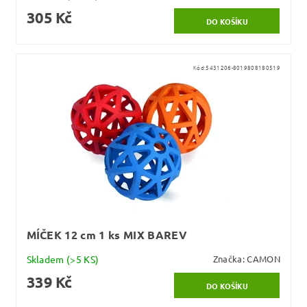
305 Kč
Kód:
5431206-8019808180519
MÍČEK 12 cm 1 ks MIX BAREV
Skladem
(>5 KS)
Značka:
CAMON
339 Kč