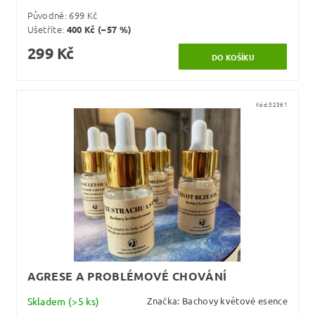
Původně:
699 Kč
Ušetříte
:
400 Kč (–57 %)
299 Kč
Kód:
32361
AGRESE A PROBLÉMOVÉ CHOVÁNÍ
Skladem
(>5 ks)
Značka:
Bachovy květové esence