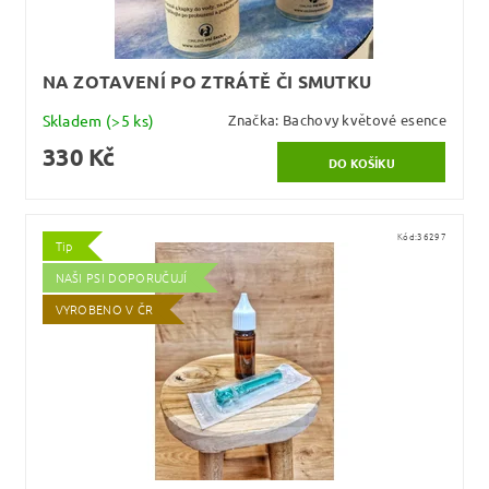
NA ZOTAVENÍ PO ZTRÁTĚ ČI SMUTKU
Skladem
(>5 ks)
Značka:
Bachovy květové esence
330 Kč
Kód:
36297
Tip
NAŠI PSI DOPORUČUJÍ
VYROBENO V ČR