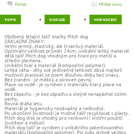
Dotaz
Hlídat cenu
POPIS
DISKUZE
HODNOCENÍ
Oblíbený létající talíř značky Pitch dog
ZÁKLADNÍ ZNAKY:
Velmi jemný, elastický, ale trvanlivý materiál.
Optimální velikost průměr 24cm, unikátní lehký materiál
dělá talíř Pitch dog vhodným pro hraní pro menší a
střední plemena.
Unikátní tvar a materiál (kompozitní polymer).
Lehká váha - díky své jedinečné lehkosti dává majiteli
možnost pracovat se psem dlouhou dobu bez únavy.
Bez zranění - je měkký a zároveň pevný.
Plave na vodě - je vyroben z materiálu který plave na
vodě.
Bez zápachu - je bez zápachu a stejně nenapáchal cizími
pachy.
Rovná dráha letu.
Materiál je hygienicky nezávadný a neškodný.
Po ukončení životnosti je možné talíř recyklovat s plasty.
Pitch dog disk je vhodný pro venkovní i vnitřní použití
(outdoor a indoor)
Pitch dog talíř je vyroben z unikátního patentovaného
materiálu (kompozitní polymer). Psí zuby jemně vejdou