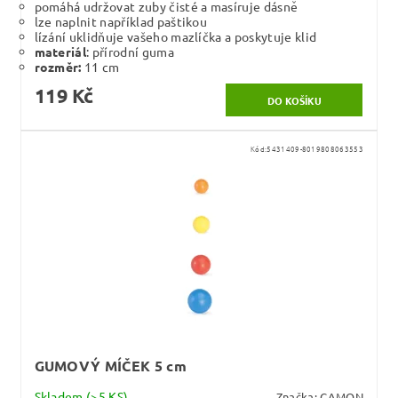
pomáhá udržovat zuby čisté a masíruje dásně
lze naplnit například paštikou
lízání uklidňuje vašeho mazlíčka a poskytuje klid
materiál
: přírodní guma
rozměr:
11 cm
119 Kč
Kód:
5431409-8019808063553
GUMOVÝ MÍČEK 5 cm
Skladem
(>5 KS)
Značka:
CAMON