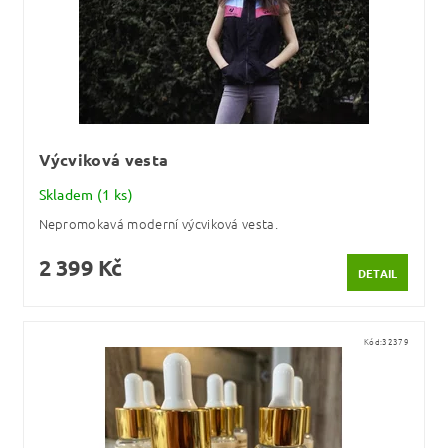
Výcviková vesta
Skladem
(1 ks)
Nepromokavá moderní výcviková vesta.
2 399 Kč
DETAIL
Kód:
32379