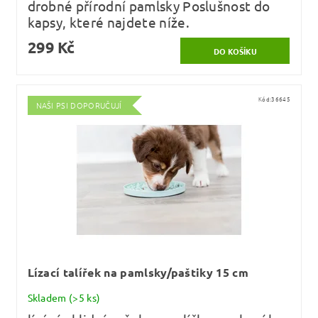
drobné přírodní pamlsky Poslušnost do
kapsy, které najdete níže.
299 Kč
Kód:
36645
NAŠI PSI DOPORUČUJÍ
Lízací talířek na pamlsky/paštiky 15 cm
Skladem
(>5 ks)