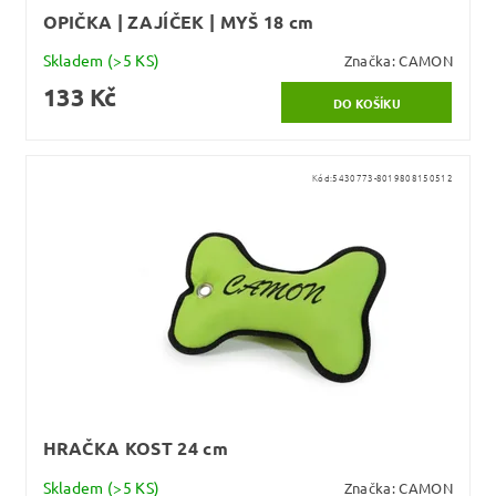
OPIČKA | ZAJÍČEK | MYŠ 18 cm
Skladem
(>5 KS)
Značka:
CAMON
133 Kč
Kód:
5430773-8019808150512
HRAČKA KOST 24 cm
Skladem
(>5 KS)
Značka:
CAMON