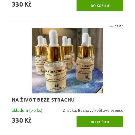
330 Kč
Kód:
32376
NA ŽIVOT BEZE STRACHU
Skladem
(>5 ks)
Značka:
Bachovy květové esence
330 Kč