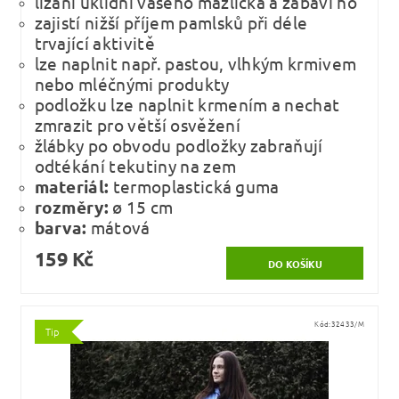
lízání uklidní vašeho mazlíčka a zabaví ho
zajistí nižší příjem pamlsků při déle
trvající aktivitě
lze naplnit např. pastou, vlhkým krmivem
nebo mléčnými produkty
podložku lze naplnit krmením a nechat
zmrazit pro větší osvěžení
žlábky po obvodu podložky zabraňují
odtékání tekutiny na zem
materiál:
termoplastická guma
rozměry:
ø 15 cm
barva:
mátová
159 Kč
Kód:
32433/M
Tip