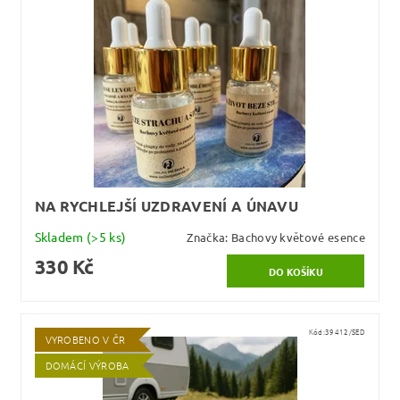
NA RYCHLEJŠÍ UZDRAVENÍ A ÚNAVU
Skladem
(>5 ks)
Značka:
Bachovy květové esence
330 Kč
Kód:
39412/SED
VYROBENO V ČR
DOMÁCÍ VÝROBA