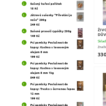
Sušený kuřecí pařátek
15 Kč
Játrové sušenky "Přivolání je
naše" 200g
249 Kč
ŽIV
Sušené prasečí rypáčky 200g
DŮ
149 Kč
Skla
Psí pamlsky Poslušnost do
Znač
kapsy: Kachna s lososovým
olejem 8 mm
330
199 Kč
Psí pamlsky Poslušnost do
kapsy: Kachna s lososovým
olejem 8 mm 1kg
549 Kč
Psí pamlsky Poslušnost do
kapsy: Treska s červenou řepou
12 mm
199 Kč
Psí pamlsky Poslušnost do