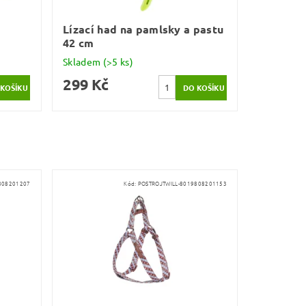
Lízací had na pamlsky a pastu
42 cm
Skladem
(>5 ks)
299 Kč
808201207
Kód:
POSTROJTWILL-8019808201153