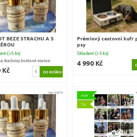
OT BEZE STRACHU A S
Prémiový cestovní kufr 
VĚROU
psy
dem
(>5 ks)
Skladem
(>5 ks)
ka:
Bachovy květové esence
4 990 Kč
 Kč
Kód:
32379
Akce
Tip