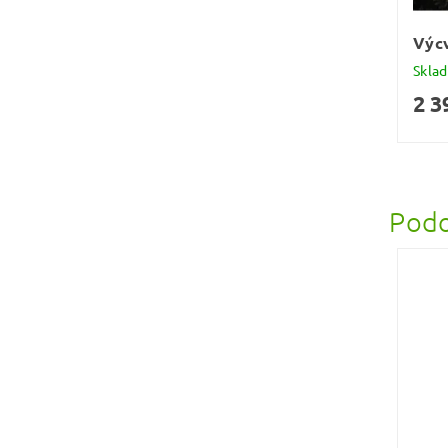
Výcv
Skla
2 3
Podo