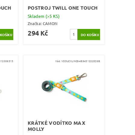
OUCH
POSTROJ TWILL ONE TOUCH
Skladem
(>5 KS)
Značka:
CAMON
294 Kč
512006515
Kód:
VODUCKLINGS-4894512020368
KRÁTKÉ VODÍTKO MAX
MOLLY