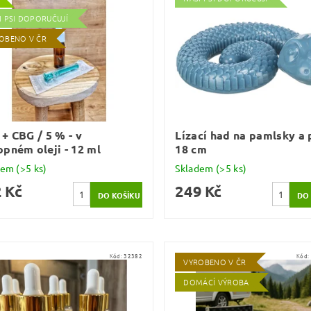
I PSI DOPORUČUJÍ
OBENO V ČR
+ CBG / 5 % - v
Lízací had na pamlsky a 
pném oleji - 12 ml
18 cm
dem
(>5 ks)
Skladem
(>5 ks)
 Kč
249 Kč
Kód:
32382
Kód:
VYROBENO V ČR
DOMÁCÍ VÝROBA