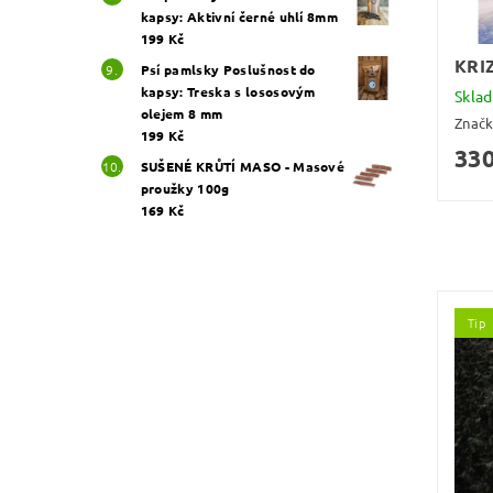
kapsy: Aktivní černé uhlí 8mm
199 Kč
KRI
Psí pamlsky Poslušnost do
kapsy: Treska s lososovým
Skla
olejem 8 mm
Znač
199 Kč
330
SUŠENÉ KRŮTÍ MASO - Masové
proužky 100g
169 Kč
Tip