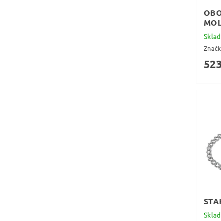
OBO
MOL
Skla
Znač
523
STA
Skla