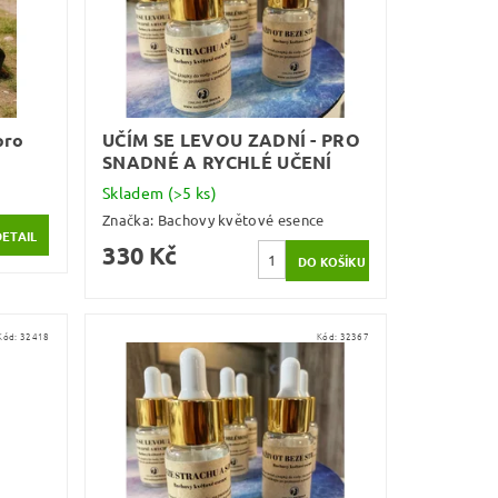
pro
UČÍM SE LEVOU ZADNÍ - PRO
SNADNÉ A RYCHLÉ UČENÍ
Skladem
(>5 ks)
Značka:
Bachovy květové esence
DETAIL
330 Kč
Kód:
32418
Kód:
32367