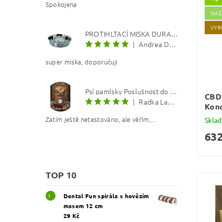
Spokojena
NAŠ
VYR
PROTIHLTACÍ MISKA DURAPET
|
Andrea Dosoudilová
super miska, doporučuji
Psí pamlsky Poslušnost do kapsy: Kachna s lososovým olejem 8 mm
CBD 
|
Radka Langerová
Kono
Zatím ještě netestováno, ale věřím,...
Skla
632
TOP 10
Dental Fun spirála s hovězím
masem 12 cm
29 Kč