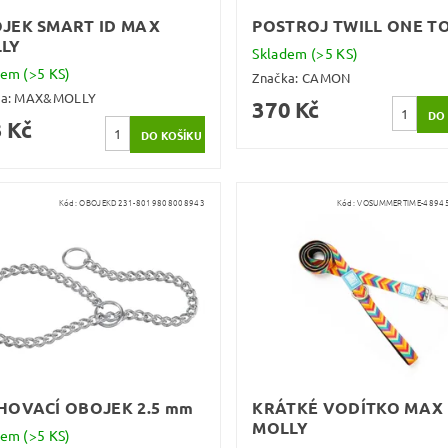
JEK SMART ID MAX
POSTROJ TWILL ONE T
LY
Skladem
(>5 KS)
dem
(>5 KS)
Značka:
CAMON
ka:
MAX&MOLLY
370 Kč
 Kč
Kód:
OBOJEKD231-8019808008943
Kód:
VOSUMMERTIME-4894
HOVACÍ OBOJEK 2.5 mm
KRÁTKÉ VODÍTKO MAX
MOLLY
dem
(>5 KS)