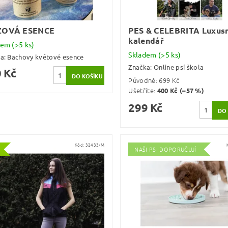
ZOVÁ ESENCE
PES & CELEBRITA Luxusn
kalendář
dem
(>5 ks)
Skladem
(>5 ks)
ka:
Bachovy květové esence
Značka:
Online psí škola
 Kč
Původně:
699 Kč
Ušetříte
:
400 Kč (–57 %)
299 Kč
Kód:
32433/M
NAŠI PSI DOPORUČUJÍ