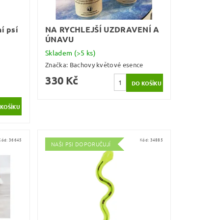
í psí
NA RYCHLEJŠÍ UZDRAVENÍ A
ÚNAVU
Skladem
(>5 ks)
Značka:
Bachovy květové esence
330 Kč
Kód:
36645
Kód:
34885
NAŠI PSI DOPORUČUJÍ