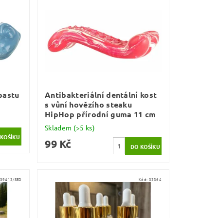
pastu
Antibakteriální dentální kost
s vůní hovězího steaku
HipHop přírodní guma 11 cm
Skladem
(>5 ks)
99 Kč
39412/SED
Kód:
32364