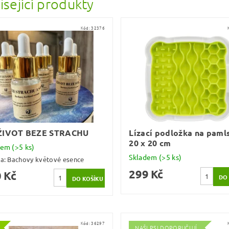
isející produkty
Kód:
32376
ŽIVOT BEZE STRACHU
Lízací podložka na paml
20 x 20 cm
dem
(>5 ks)
Skladem
(>5 ks)
ka:
Bachovy květové esence
299 Kč
 Kč
Kód:
36297
NAŠI PSI DOPORUČUJÍ