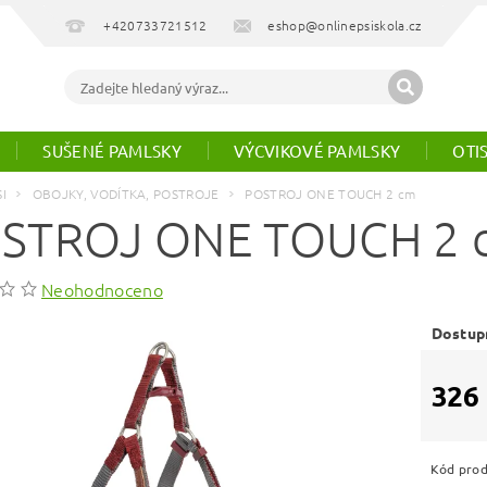
+420733721512
eshop@onlinepsiskola.cz
SUŠENÉ PAMLSKY
VÝCVIKOVÉ PAMLSKY
OTI
SI
OBOJKY, VODÍTKA, POSTROJE
POSTROJ ONE TOUCH 2 cm
STROJ ONE TOUCH 2 
Neohodnoceno
Dostup
326
Kód pro