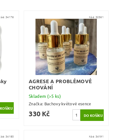
Kód:
34176
Kód:
32361
sky
AGRESE A PROBLÉMOVÉ
CHOVÁNÍ
Skladem
(>5 ks)
Značka:
Bachovy květové esence
330 Kč
Kód:
34185
Kód:
34191