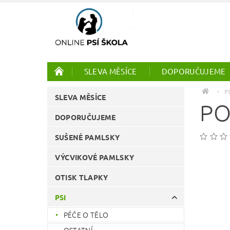
SLEVA MĚSÍCE
DOPORUČUJEME
PTÁCI
ONLINE KURZY
P
SLEVA MĚSÍCE
PO
DOPORUČUJEME
SUŠENÉ PAMLSKY
VÝCVIKOVÉ PAMLSKY
OTISK TLAPKY
PSI
PÉČE O TĚLO