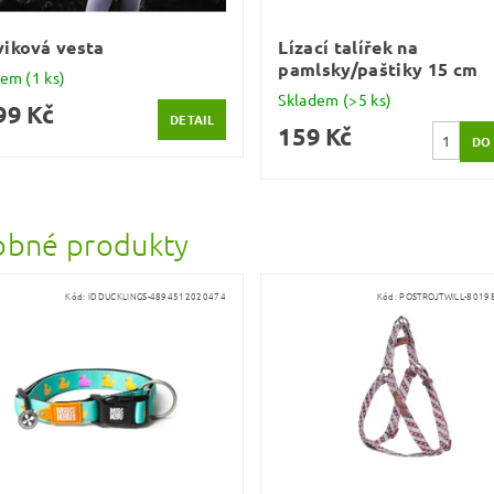
iková vesta
Lízací talířek na
pamlsky/paštiky 15 cm
dem
(1 ks)
Skladem
(>5 ks)
99 Kč
DETAIL
159 Kč
bné produkty
Kód:
IDDUCKLINGS-4894512020474
Kód:
POSTROJTWILL-8019