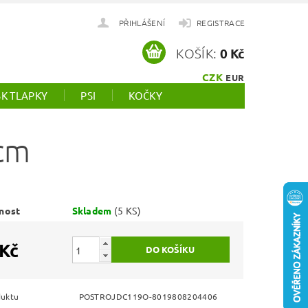
PŘIHLÁŠENÍ
REGISTRACE
KOŠÍK:
0 Kč
CZK
EUR
SK TLAPKY
PSI
KOČKY
cm
nost
Skladem
(5 KS)
 Kč
duktu
POSTROJDC119O-8019808204406