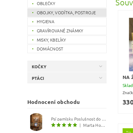
Souv
OBLEČKY
OBOJKY, VODÍTKA, POSTROJE
HYGIENA
GRAVÍROVANÉ ZNÁMKY
MISKY, KBELÍKY
DOMÁCNOST
KOČKY
NA 
PTÁCI
Skla
Znač
330
Hodnocení obchodu
Psí pamlsky Poslušnost do kapsy: Treska s červenou řepou 12 mm
|
Marta Hourová
Tip