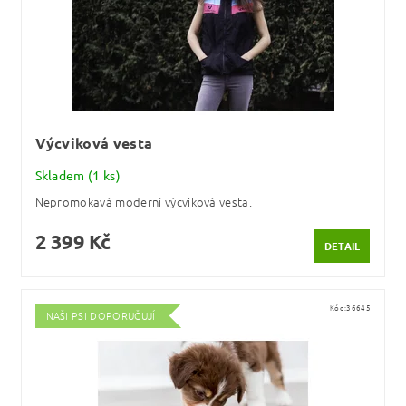
Výcviková vesta
Skladem
(1 ks)
Nepromokavá moderní výcviková vesta.
2 399 Kč
DETAIL
Kód:
36645
NAŠI PSI DOPORUČUJÍ