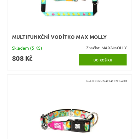
MULTIFUNKČNÍ VODÍTKO MAX MOLLY
Skladem
(5 KS)
Značka:
MAX&MOLLY
808 Kč
Kód:
IDDONUTS-4894512016200