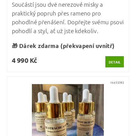
Součástí jsou dvě nerezové misky a
praktický popruh přes rameno pro
pohodlné přenášení. Dopřejte svému psovi
pohodlí a styl, ať už jste kdekoliv.
🎁 Dárek zdarma (překvapení uvnitř)
4 990 Kč
DETAIL
Kód:
32382