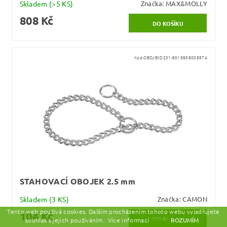
Skladem
(>5 KS)
Značka:
MAX&MOLLY
808 Kč
Kód:
OBOJEKD231-8019808008974
STAHOVACÍ OBOJEK 2.5 mm
Skladem
(3 KS)
Značka:
CAMON
Tento web používá cookies. Dalším procházením tohoto webu vyjadřujete
104 Kč
souhlas s jejich používáním.. Více informací
zde.
ROZUMÍM