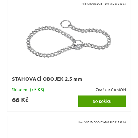
Kód:
OBOJEKD231-8019808008905
STAHOVACÍ OBOJEK 2.5 mm
Skladem
(>5 KS)
Značka:
CAMON
66 Kč
Kód:
VODITKODC403-8019808179810