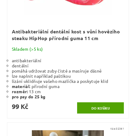
Antibakteriální dentální kost s vůní hovězího
steaku HipHop přírodní guma 11 cm
Skladem
(>5 ks)
antibakteriální
dentální
pomáhá udržovat zuby čisté a masíruje dásně
lze naplnit například paštikou
lízání uklidňuje vašeho mazlíčka a poskytuje klid
materiál
: přírodní guma
rozměr:
13 cm
pro psy do 25 kg
99 Kč
Kód:
32361