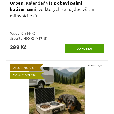
Urban
. Kalendář vás
pobaví psími
kulišárnami
, ve kterých se najdou všichni
milovníci psů.
Původně:
699 Kč
Ušetříte
:
400 Kč (–57 %)
299 Kč
Kód:
39412/SED
VYROBENO V ČR
DOMÁCÍ VÝROBA