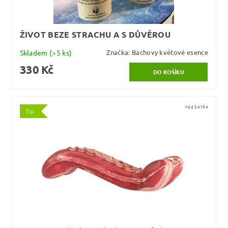
ŽIVOT BEZE STRACHU A S DŮVĚROU
Skladem
(>5 ks)
Značka:
Bachovy květové esence
330 Kč
Kód:
34194
Tip