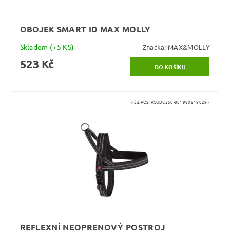
OBOJEK SMART ID MAX MOLLY
Skladem
(>5 KS)
Značka:
MAX&MOLLY
523 Kč
Kód:
POSTROJDC250-8019808190297
REFLEXNÍ NEOPRENOVÝ POSTROJ