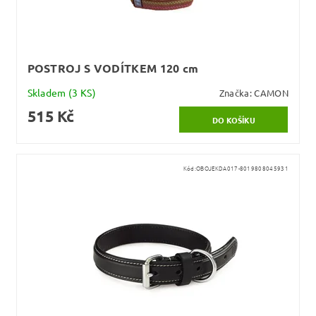
POSTROJ S VODÍTKEM 120 cm
Skladem
(3 KS)
Značka:
CAMON
515 Kč
Kód:
OBOJEKDA017-8019808045931