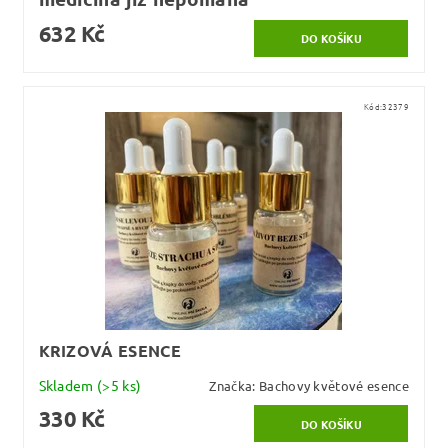
632 Kč
Kód:
32379
KRIZOVÁ ESENCE
Skladem
(>5 ks)
Značka:
Bachovy květové esence
330 Kč