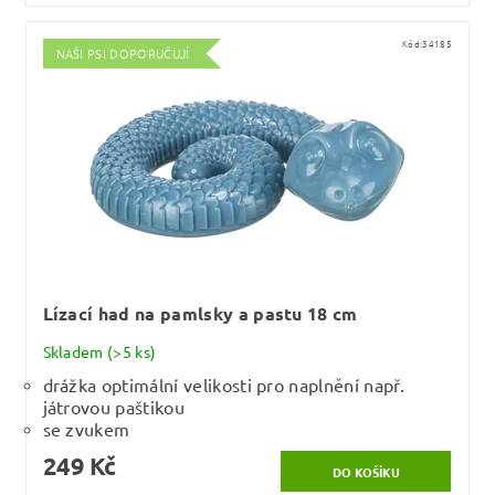
Kód:
34185
NAŠI PSI DOPORUČUJÍ
Lízací had na pamlsky a pastu 18 cm
Skladem
(>5 ks)
drážka optimální velikosti pro naplnění např.
játrovou paštikou
se zvukem
249 Kč