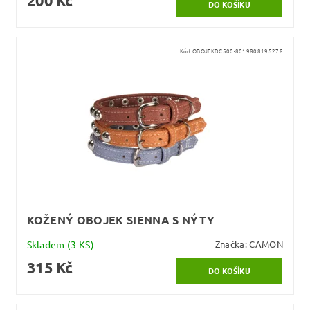
200 Kč
Kód:
OBOJEKDC500-8019808195278
KOŽENÝ OBOJEK SIENNA S NÝTY
Skladem
(3 KS)
Značka:
CAMON
315 Kč