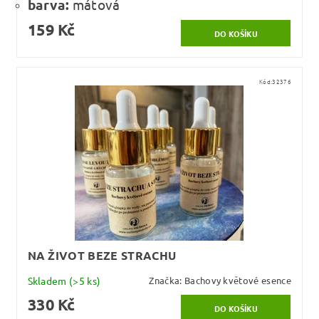
barva:
mátová
159 Kč
Kód:
32376
NA ŽIVOT BEZE STRACHU
Skladem
(>5 ks)
Značka:
Bachovy květové esence
330 Kč