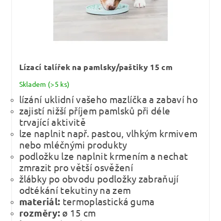
Lízací talířek na pamlsky/paštiky 15 cm
Skladem
(>5 ks)
lízání uklidní vašeho mazlíčka a zabaví ho
zajistí nižší příjem pamlsků při déle
trvající aktivitě
lze naplnit např. pastou, vlhkým krmivem
nebo mléčnými produkty
podložku lze naplnit krmením a nechat
zmrazit pro větší osvěžení
žlábky po obvodu podložky zabraňují
odtékání tekutiny na zem
materiál:
termoplastická guma
rozměry:
ø 15 cm