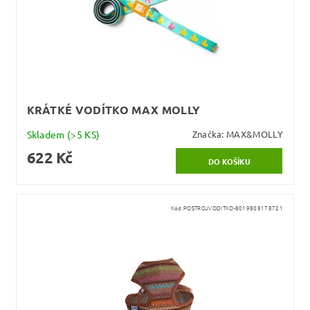
KRÁTKÉ VODÍTKO MAX MOLLY
Skladem
(>5 KS)
Značka:
MAX&MOLLY
622 Kč
Kód:
POSTROJVODITKO-8019808178721