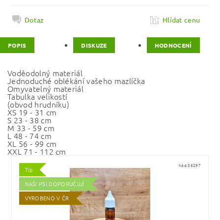
Dotaz
Hlídat cenu
POPIS
DISKUZE
HODNOCENÍ
Voděodolný materiál
Jednoduché oblékání vašeho mazlíčka
Omyvatelný materiál
Tabulka velikostí
(obvod hrudníku)
XS 19 - 31 cm
S 23 - 38 cm
M 33 - 59 cm
L 48 - 74 cm
XL 56 - 99 cm
XXL 71 - 112 cm
Kód:
36297
Tip
NAŠI PSI DOPORUČUJÍ
VYROBENO V ČR