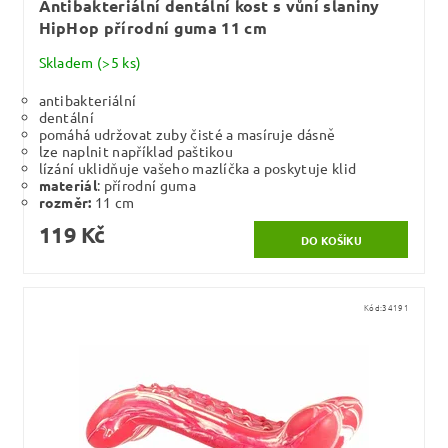
Antibakteriální dentální kost s vůní slaniny
HipHop přírodní guma 11 cm
Skladem
(>5 ks)
antibakteriální
dentální
pomáhá udržovat zuby čisté a masíruje dásně
lze naplnit například paštikou
lízání uklidňuje vašeho mazlíčka a poskytuje klid
materiál
: přírodní guma
rozměr:
11 cm
119 Kč
Kód:
34191