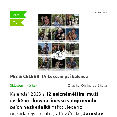
Kód:
32418
Akce
Tip
PES & CELEBRITA Luxusní psí kalendář
Skladem
(>5 ks)
Značka:
Online psí škola
Kalendář 2023 s
12 nejznámějšími muži
českého showbusinessu v doprovodu
psích nezbedníků
nafotil jeden z
nejžádanějších fotografů v Česku,
Jaroslav