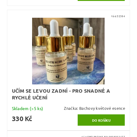
Kód:
32364
UČÍM SE LEVOU ZADNÍ - PRO SNADNÉ A
RYCHLÉ UČENÍ
Skladem
(>5 ks)
Značka:
Bachovy květové esence
330 Kč
Kód:
OBOJEKF065-8019808002477