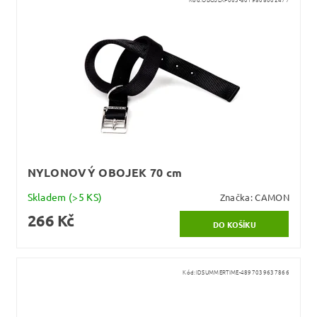
NYLONOVÝ OBOJEK 70 cm
Skladem
(>5 KS)
Značka:
CAMON
266 Kč
Kód:
IDSUMMERTIME-4897039637866