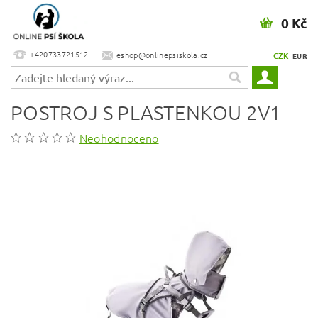
0 Kč
+420733721512
eshop@onlinepsiskola.cz
CZK
EUR
POSTROJ S PLASTENKOU 2V1
Neohodnoceno