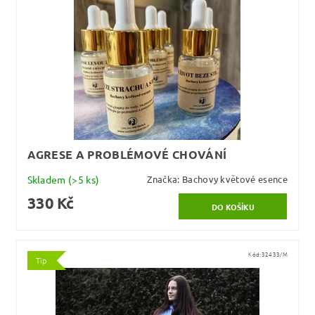
AGRESE A PROBLÉMOVÉ CHOVÁNÍ
Skladem
(>5 ks)
Značka:
Bachovy květové esence
330 Kč
Kód:
32433/M
Tip