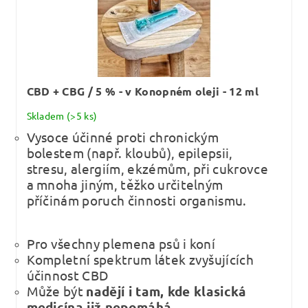
CBD + CBG / 5 % - v Konopném oleji - 12 ml
Skladem
(>5 ks)
Vysoce účinné proti chronickým
bolestem (např. kloubů), epilepsii,
stresu, alergiím, ekzémům, při cukrovce
a mnoha jiným, těžko určitelným
příčinám poruch činnosti organismu.
Pro všechny plemena psů i koní
Kompletní spektrum látek zvyšujících
účinnost CBD
Může být
nadějí i tam, kde klasická
medicína již nepomáhá