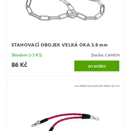
STAHOVACÍ OBOJEK VELKÁ OKA 3.8 mm
Skladem
(>5 KS)
Značka:
CAMON
86 Kč
Kód:
ROZDVOJKA505-8019808163130