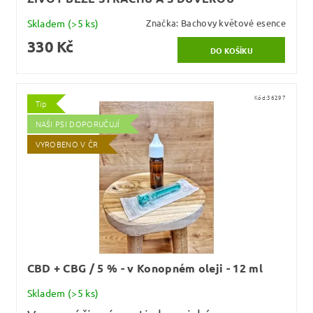
Skladem
(>5 ks)
Značka:
Bachovy květové esence
330 Kč
Kód:
36297
Tip
NAŠI PSI DOPORUČUJÍ
VYROBENO V ČR
CBD + CBG / 5 % - v Konopném oleji - 12 ml
Skladem
(>5 ks)