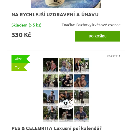
NA RYCHLEJŠÍ UZDRAVENÍ A ÚNAVU
Skladem
(>5 ks)
Značka:
Bachovy květové esence
330 Kč
Kód:
32418
Akce
Tip
PES & CELEBRITA Luxusní psí kalendář