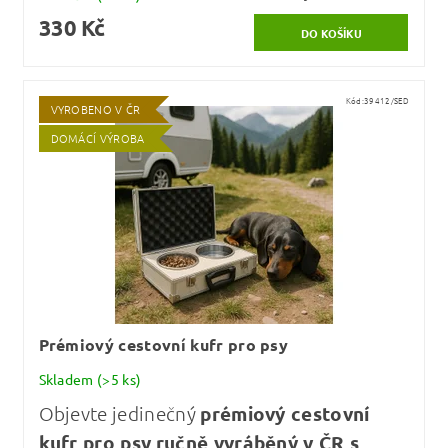
330 Kč
Kód:
39412/SED
VYROBENO V ČR
DOMÁCÍ VÝROBA
Prémiový cestovní kufr pro psy
Skladem
(>5 ks)
Objevte jedinečný
prémiový cestovní
kufr pro psy
ručně vyráběný v ČR s