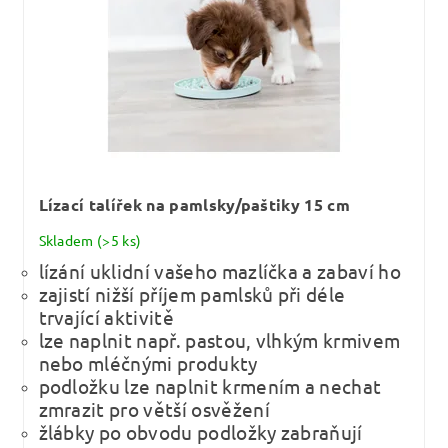
Lízací talířek na pamlsky/paštiky 15 cm
Skladem
(>5 ks)
lízání uklidní vašeho mazlíčka a zabaví ho
zajistí nižší příjem pamlsků při déle
trvající aktivitě
lze naplnit např. pastou, vlhkým krmivem
nebo mléčnými produkty
podložku lze naplnit krmením a nechat
zmrazit pro větší osvěžení
žlábky po obvodu podložky zabraňují