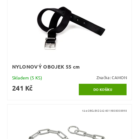
NYLONOVÝ OBOJEK 55 cm
Skladem
(5 KS)
Značka:
CAMON
241 Kč
Kód:
OBOJEKD242-8019808008998