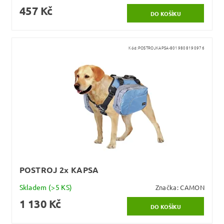
457 Kč
Kód:
POSTROJKAPSA-8019808190976
POSTROJ 2x KAPSA
Skladem
(>5 KS)
Značka:
CAMON
1 130 Kč