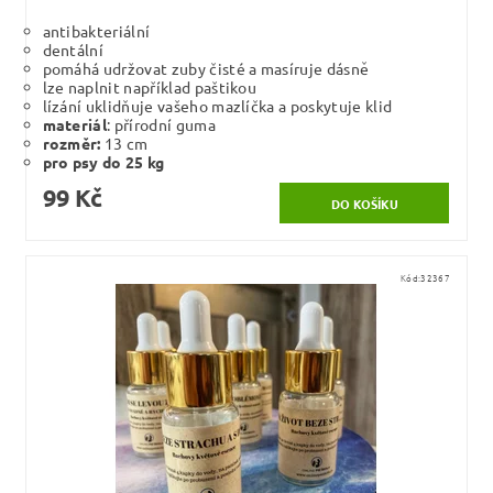
antibakteriální
dentální
pomáhá udržovat zuby čisté a masíruje dásně
lze naplnit například paštikou
lízání uklidňuje vašeho mazlíčka a poskytuje klid
materiál
: přírodní guma
rozměr:
13 cm
pro psy do 25 kg
99 Kč
Kód:
32367