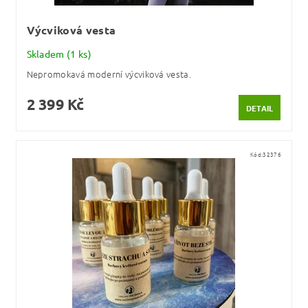
Výcviková vesta
Skladem
(1 ks)
Nepromokavá moderní výcviková vesta.
2 399 Kč
DETAIL
Kód:
32376