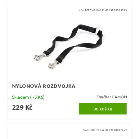
Kód:
ROZDVOJKA151-8019808005003
NYLONOVÁ ROZDVOJKA
Skladem
(>5 KS)
Značka:
CAMON
229 Kč
Kód:
OBOJEKF062-8019808002262