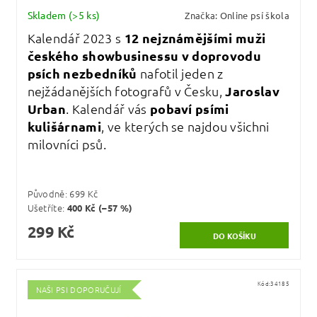
Skladem
(>5 ks)
Značka:
Online psí škola
Kalendář 2023 s
12 nejznámějšími muži
českého showbusinessu v doprovodu
psích nezbedníků
nafotil jeden z
nejžádanějších fotografů v Česku,
Jaroslav
Urban
. Kalendář vás
pobaví psími
kulišárnami
, ve kterých se najdou všichni
milovníci psů.
Původně:
699 Kč
Ušetříte
:
400 Kč (–57 %)
299 Kč
Kód:
34185
NAŠI PSI DOPORUČUJÍ