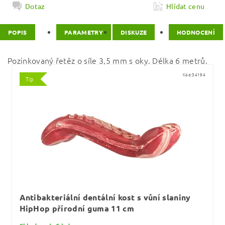
Dotaz
Hlídat cenu
POPIS
PARAMETRY
DISKUZE
HODNOCENÍ
Pozinkovaný řetěz o síle 3,5 mm s oky. Délka 6 metrů.
Kód:
34194
Tip
Antibakteriální dentální kost s vůní slaniny
HipHop přírodní guma 11 cm