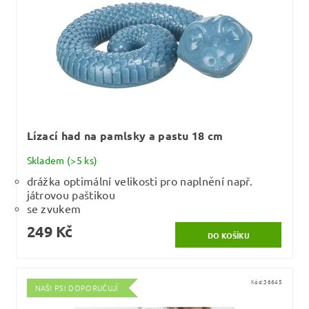
Lízací had na pamlsky a pastu 18 cm
Skladem
(>5 ks)
drážka optimální velikosti pro naplnění např.
játrovou paštikou
se zvukem
249 Kč
Kód:
36645
NAŠI PSI DOPORUČUJÍ