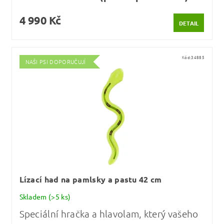
4 990 Kč
DETAIL
Kód:
34885
NAŠI PSI DOPORUČUJÍ
Lízací had na pamlsky a pastu 42 cm
Skladem
(>5 ks)
Speciální hračka a hlavolam, který vašeho