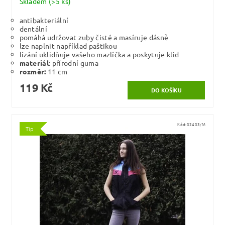
Skladem
(>5 ks)
antibakteriální
dentální
pomáhá udržovat zuby čisté a masíruje dásně
lze naplnit například paštikou
lízání uklidňuje vašeho mazlíčka a poskytuje klid
materiál
: přírodní guma
rozměr:
11 cm
119 Kč
Kód:
32433/M
Tip