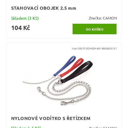
STAHOVACÍ OBOJEK 2.5 mm
Skladem
(3 KS)
Značka:
CAMON
104 Kč
Kód:
VODITKOCHROM-8019808005157
NYLONOVÉ VODÍTKO S ŘETÍZKEM