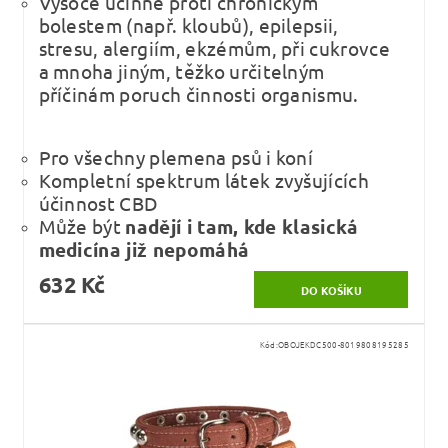
Vysoce účinné proti chronickým
bolestem (např. kloubů), epilepsii,
stresu, alergiím, ekzémům, při cukrovce
a mnoha jiným, těžko určitelným
příčinám poruch činnosti organismu.
Pro všechny plemena psů i koní
Kompletní spektrum látek zvyšujících
účinnost CBD
Může být
nadějí i tam, kde klasická
medicína již nepomáhá
632 Kč
Kód:
OBOJEKDC500-8019808195285