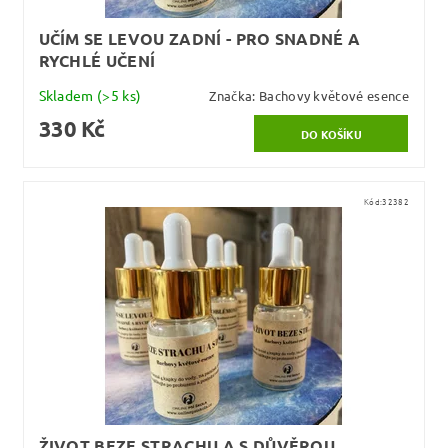
UČÍM SE LEVOU ZADNÍ - PRO SNADNÉ A
RYCHLÉ UČENÍ
Skladem
(>5 ks)
Značka:
Bachovy květové esence
330 Kč
Kód:
32382
ŽIVOT BEZE STRACHU A S DŮVĚROU