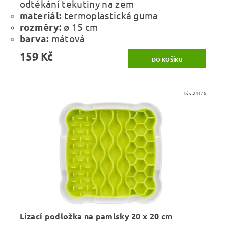
odtékání tekutiny na zem
materiál:
termoplastická guma
rozměry:
ø 15 cm
barva:
mátová
159 Kč
Kód:
34176
Lízací podložka na pamlsky 20 x 20 cm