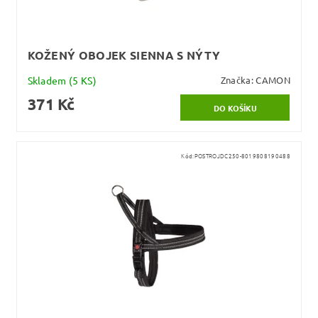
KOŽENÝ OBOJEK SIENNA S NÝTY
Skladem
(5 KS)
Značka:
CAMON
371 Kč
Kód:
POSTROJDC250-8019808190488