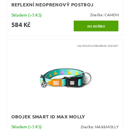
REFLEXNÍ NEOPRENOVÝ POSTROJ
Skladem
(>5 KS)
Značka:
CAMON
584 Kč
Kód:
IDDUCKLINGS-4894512020467
OBOJEK SMART ID MAX MOLLY
Skladem
(>5 KS)
Značka:
MAX&MOLLY