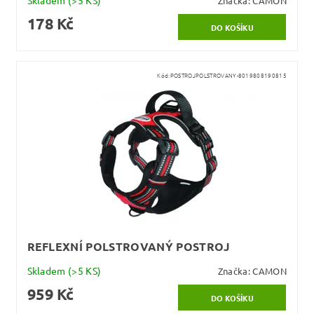
Skladem
(>5 KS)
Značka:
CAMON
178 Kč
Kód:
POSTROJPOLSTROVANY-8019808190815
REFLEXNÍ POLSTROVANÝ POSTROJ
Skladem
(>5 KS)
Značka:
CAMON
959 Kč