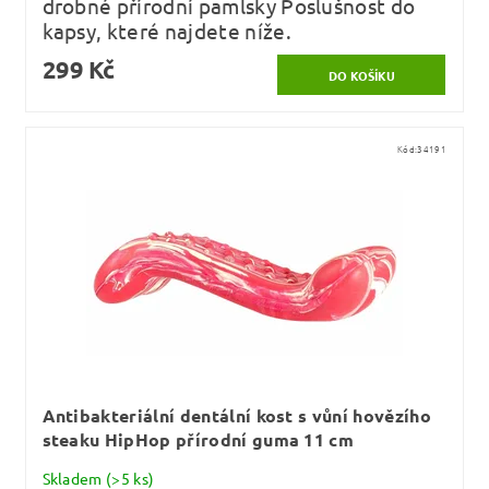
drobné přírodní pamlsky Poslušnost do
kapsy, které najdete níže.
299 Kč
Kód:
34191
Antibakteriální dentální kost s vůní hovězího
steaku HipHop přírodní guma 11 cm
Skladem
(>5 ks)