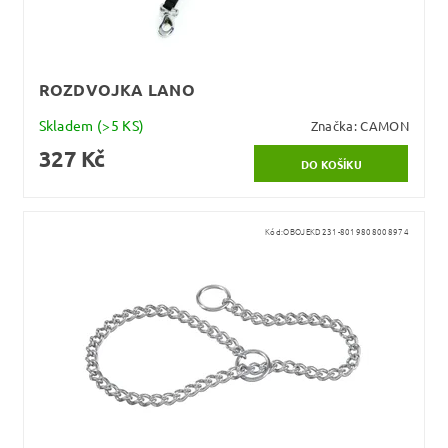
ROZDVOJKA LANO
Skladem
(>5 KS)
Značka:
CAMON
327 Kč
Kód:
OBOJEKD231-8019808008974