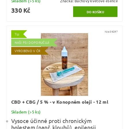
Skladem
(>5 ks)
Značka:
Bachovy květové esence
330 Kč
Kód:
36297
Tip
NAŠI PSI DOPORUČUJÍ
VYROBENO V ČR
CBD + CBG / 5 % - v Konopném oleji - 12 ml
Skladem
(>5 ks)
Vysoce účinné proti chronickým
bolestem (např. kloubů), epilepsii,