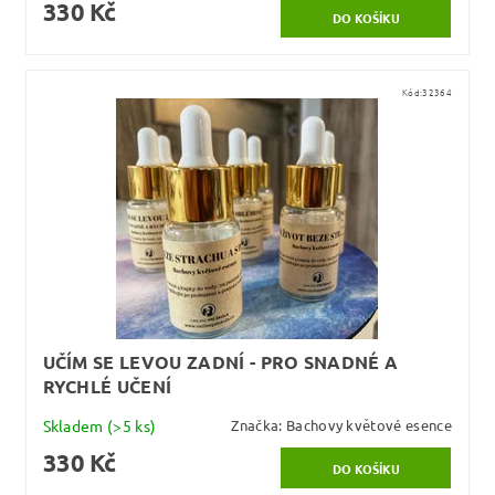
330 Kč
Kód:
32364
UČÍM SE LEVOU ZADNÍ - PRO SNADNÉ A
RYCHLÉ UČENÍ
Skladem
(>5 ks)
Značka:
Bachovy květové esence
330 Kč