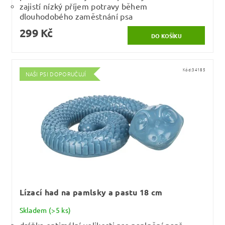
zajistí nízký příjem potravy během
dlouhodobého zaměstnání psa
299 Kč
Kód:
34185
NAŠI PSI DOPORUČUJÍ
Lízací had na pamlsky a pastu 18 cm
Skladem
(>5 ks)
drážka optimální velikosti pro naplnění např.