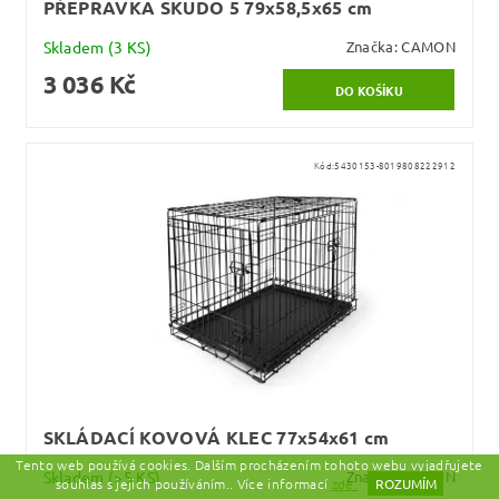
PŘEPRAVKA SKUDO 5 79x58,5x65 cm
Skladem
(3 KS)
Značka:
CAMON
3 036 Kč
Kód:
5430153-8019808222912
SKLÁDACÍ KOVOVÁ KLEC 77x54x61 cm
Tento web používá cookies. Dalším procházením tohoto webu vyjadřujete
Skladem
(>5 KS)
Značka:
CAMON
souhlas s jejich používáním.. Více informací
zde.
ROZUMÍM