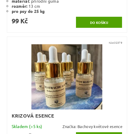
materiál
: přírodní guma
rozměr:
13 cm
pro psy do 25 kg
99 Kč
Kód:
32379
KRIZOVÁ ESENCE
Skladem
(>5 ks)
Značka:
Bachovy květové esence