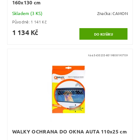
160x130 cm
Skladem
(3 KS)
Značka:
CAMON
Původně:
1 141 Kč
1 134 Kč
Kód:
5430253-8019808190709
WALKY OCHRANA DO OKNA AUTA 110x25 cm