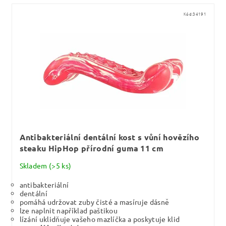
Kód:
34191
Antibakteriální dentální kost s vůní hovězího
steaku HipHop přírodní guma 11 cm
Skladem
(>5 ks)
antibakteriální
dentální
pomáhá udržovat zuby čisté a masíruje dásně
lze naplnit například paštikou
lízání uklidňuje vašeho mazlíčka a poskytuje klid