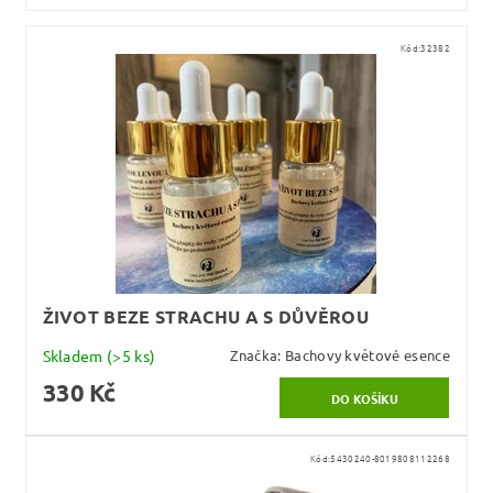
Kód:
32382
ŽIVOT BEZE STRACHU A S DŮVĚROU
Skladem
(>5 ks)
Značka:
Bachovy květové esence
330 Kč
Kód:
5430240-8019808112268