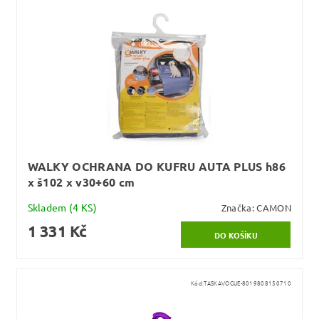
WALKY OCHRANA DO KUFRU AUTA PLUS h86
x š102 x v30+60 cm
Skladem
(4 KS)
Značka:
CAMON
1 331 Kč
Kód:
TASKAVOGUE-8019808150710