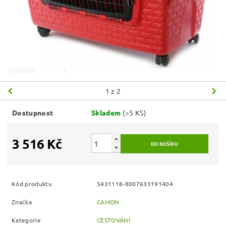
1
z 2
Dostupnost
Skladem
(>5 KS)
3 516 Kč
Kód produktu
5431118-8007633191404
Značka
CAMON
Kategorie
CESTOVÁNÍ