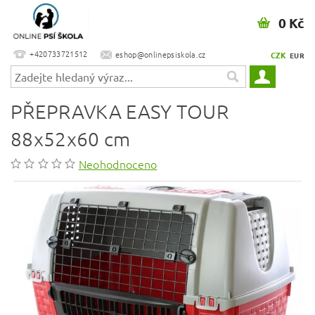
0 Kč
+420733721512
eshop@onlinepsiskola.cz
CZK
EUR
PŘEPRAVKA EASY TOUR
88x52x60 cm
Neohodnoceno