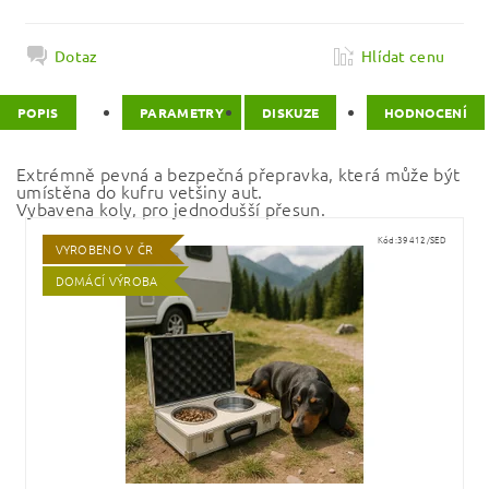
Dotaz
Hlídat cenu
POPIS
PARAMETRY
DISKUZE
HODNOCENÍ
Extrémně pevná a bezpečná přepravka, která může být
umístěna do kufru vetšiny aut.
Vybavena koly, pro jednodušší přesun.
Kód:
39412/SED
VYROBENO V ČR
DOMÁCÍ VÝROBA