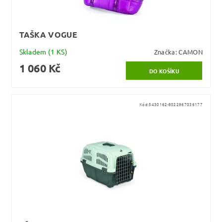
TAŠKA VOGUE
Skladem
(1 KS)
Značka:
CAMON
1 060 Kč
Kód:
5430162-8022967036177