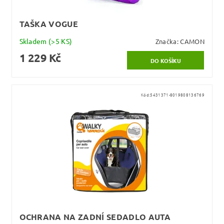
TAŠKA VOGUE
Skladem
(>5 KS)
Značka:
CAMON
1 229 Kč
Kód:
5431371-8019808136769
OCHRANA NA ZADNÍ SEDADLO AUTA