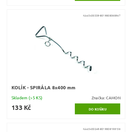
Kód:
5430339-8019808068947
KOLÍK - SPIRÁLA 8x400 mm
Skladem
(>5 KS)
Značka:
CAMON
133 Kč
Kód:
5430249-8019808198156