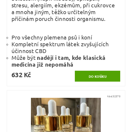
stresu, alergiím, ekzémům, při cukrovce
a mnoha jiným, těžko určitelným
příčinám poruch činnosti organismu.
Pro všechny plemena psů i koní
Kompletní spektrum látek zvyšujících
účinnost CBD
Může být
nadějí i tam, kde klasická
medicína již nepomáhá
632 Kč
Kód:
32370