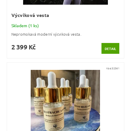
Výcviková vesta
Skladem
(1 ks)
Nepromokavá moderní výcviková vesta.
2 399 Kč
DETAIL
Kód:
32361