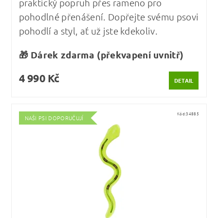
praktický popruh přes rameno pro
pohodlné přenášení. Dopřejte svému psovi
pohodlí a styl, ať už jste kdekoliv.
🎁 Dárek zdarma (překvapení uvnitř)
4 990 Kč
DETAIL
Kód:
34885
NAŠI PSI DOPORUČUJÍ