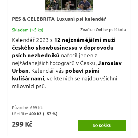
PES & CELEBRITA Luxusní psí kalendář
Skladem
(>5 ks)
Značka:
Online psí škola
Kalendář 2023 s
12 nejznámějšími muži
českého showbusinessu v doprovodu
psích nezbedníků
nafotil jeden z
nejžádanějších fotografů v Česku,
Jaroslav
Urban
. Kalendář vás
pobaví psími
kulišárnami
, ve kterých se najdou všichni
milovníci psů.
Původně:
699 Kč
Ušetříte
:
400 Kč (–57 %)
299 Kč