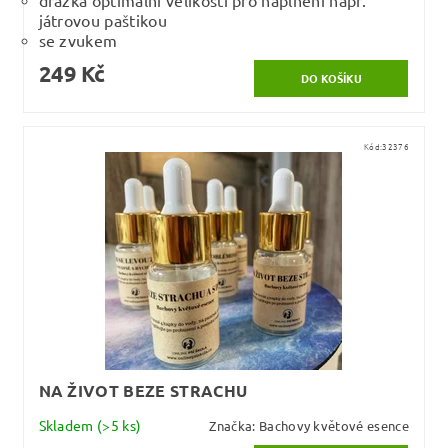
játrovou paštikou
se zvukem
249 Kč
Kód:
32376
NA ŽIVOT BEZE STRACHU
Skladem
(>5 ks)
Značka:
Bachovy květové esence