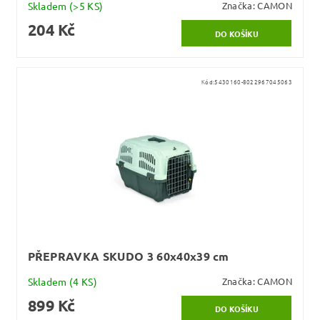
Skladem
(>5 KS)
Značka:
CAMON
204 Kč
Kód:
5430160-8022967045063
PŘEPRAVKA SKUDO 3 60x40x39 cm
Skladem
(4 KS)
Značka:
CAMON
899 Kč