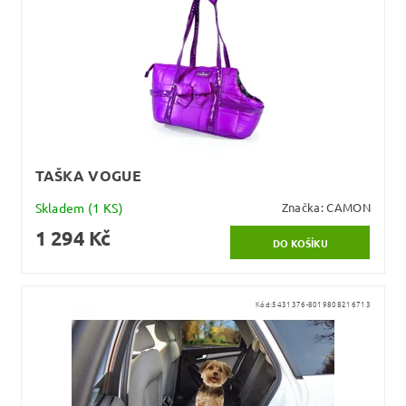
TAŠKA VOGUE
Skladem
(1 KS)
Značka:
CAMON
1 294 Kč
Kód:
5431376-8019808216713