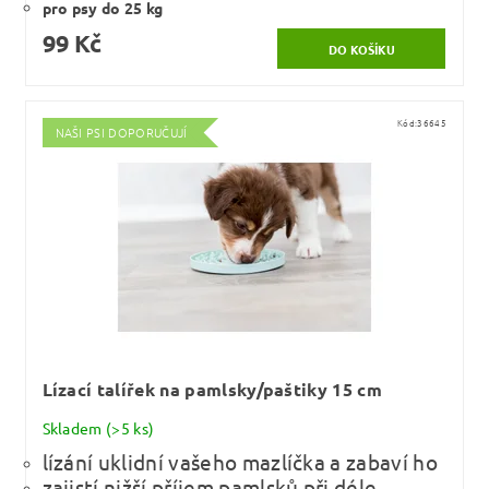
pro psy do 25 kg
99 Kč
Kód:
36645
NAŠI PSI DOPORUČUJÍ
Lízací talířek na pamlsky/paštiky 15 cm
Skladem
(>5 ks)
lízání uklidní vašeho mazlíčka a zabaví ho
zajistí nižší příjem pamlsků při déle