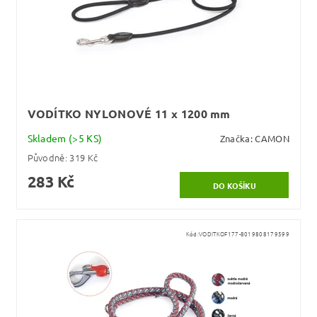
VODÍTKO NYLONOVÉ 11 x 1200 mm
Skladem
(>5 KS)
Značka:
CAMON
Původně:
319 Kč
283 Kč
Kód:
VODITKOF177-8019808179599