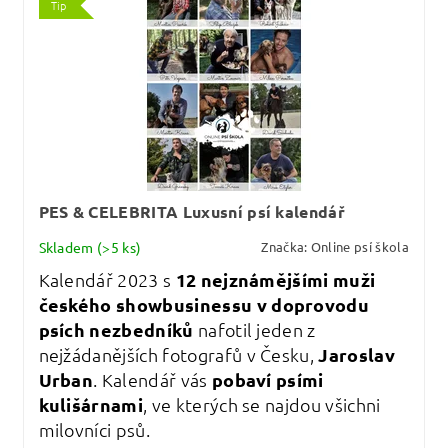
Tip
PES & CELEBRITA Luxusní psí kalendář
Skladem
(>5 ks)
Značka:
Online psí škola
Kalendář 2023 s
12 nejznámějšími muži
českého showbusinessu v doprovodu
psích nezbedníků
nafotil jeden z
nejžádanějších fotografů v Česku,
Jaroslav
Urban
. Kalendář vás
pobaví psími
kulišárnami
, ve kterých se najdou všichni
milovníci psů.