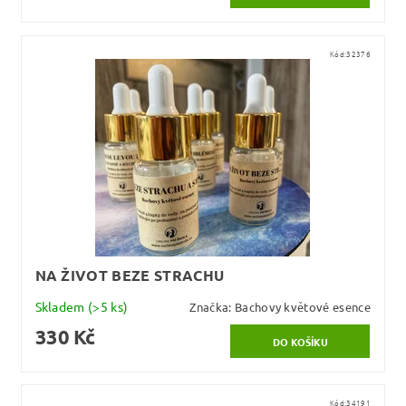
Kód:
32376
NA ŽIVOT BEZE STRACHU
Skladem
(>5 ks)
Značka:
Bachovy květové esence
330 Kč
Kód:
34191