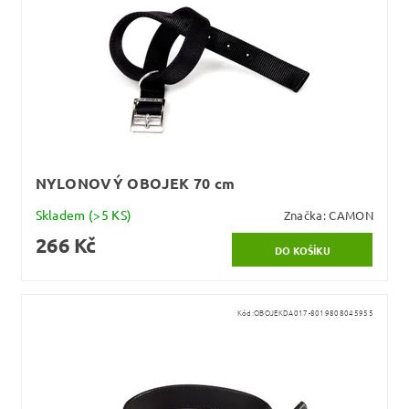
NYLONOVÝ OBOJEK 70 cm
Skladem
(>5 KS)
Značka:
CAMON
266 Kč
Kód:
OBOJEKDA017-8019808045955