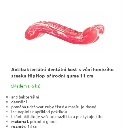
Antibakteriální dentální kost s vůní hovězího
steaku HipHop přírodní guma 11 cm
Skladem
(>5 ks)
antibakteriální
dentální
pomáhá udržovat zuby čisté a masíruje dásně
lze naplnit například paštikou
lízání uklidňuje vašeho mazlíčka a poskytuje klid
materiál
: přírodní guma
rozměr:
13 cm