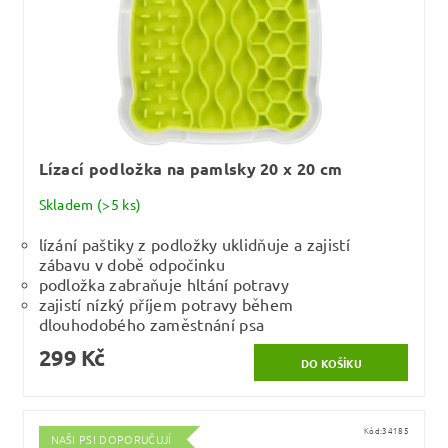
Lízací podložka na pamlsky 20 x 20 cm
Skladem
(>5 ks)
lízání paštiky z podložky uklidňuje a zajistí
zábavu v době odpočinku
podložka zabraňuje hltání potravy
zajistí nízký příjem potravy během
dlouhodobého zaměstnání psa
299 Kč
Kód:
34185
NAŠI PSI DOPORUČUJÍ