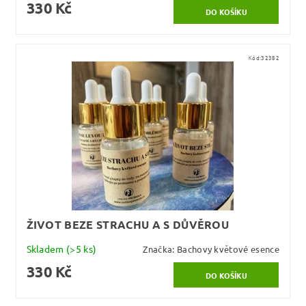
330 Kč
Kód:
32382
ŽIVOT BEZE STRACHU A S DŮVĚROU
Skladem
(>5 ks)
Značka:
Bachovy květové esence
330 Kč