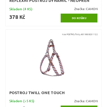
REFLEXNÍ POSTROJ DYNAMIC - NEOPREN
Skladem
(4 KS)
Značka:
CAMON
378 Kč
Kód:
POSTROJTWILL-8019808201122
POSTROJ TWILL ONE TOUCH
Skladem
(>5 KS)
Značka:
CAMON