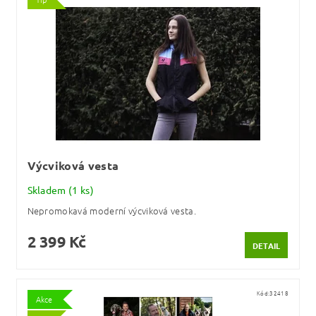
Výcviková vesta
Skladem
(1 ks)
Nepromokavá moderní výcviková vesta.
2 399 Kč
DETAIL
Kód:
32418
Akce