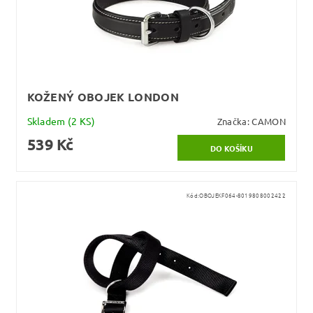
KOŽENÝ OBOJEK LONDON
Skladem
(2 KS)
Značka:
CAMON
539 Kč
Kód:
OBOJEKF064-8019808002422