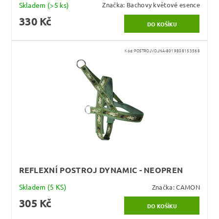
Skladem
(>5 ks)
Značka:
Bachovy květové esence
330 Kč
Kód:
POSTROJVOJNA-8019808153568
REFLEXNÍ POSTROJ DYNAMIC - NEOPREN
Skladem
(5 KS)
Značka:
CAMON
305 Kč