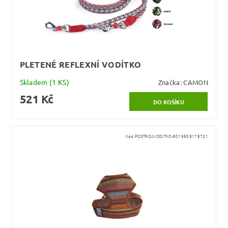
PLETENÉ REFLEXNÍ VODÍTKO
Skladem
(1 KS)
Značka:
CAMON
521 Kč
Kód:
POSTROJVODITKO-8019808178721