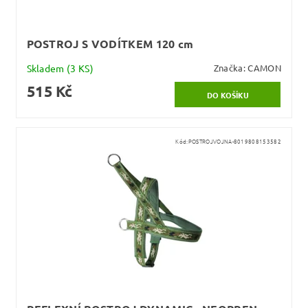
POSTROJ S VODÍTKEM 120 cm
Skladem
(3 KS)
Značka:
CAMON
515 Kč
Kód:
POSTROJVOJNA-8019808153582