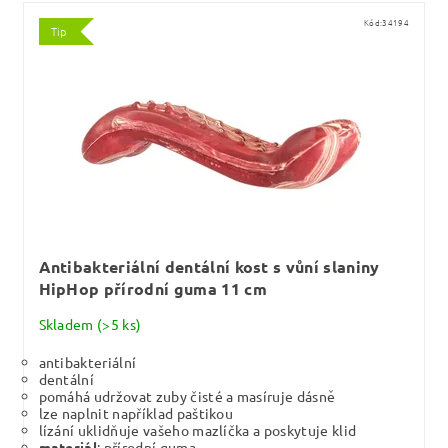
Kód:
34194
Tip
Antibakteriální dentální kost s vůní slaniny
HipHop přírodní guma 11 cm
Skladem
(>5 ks)
antibakteriální
dentální
pomáhá udržovat zuby čisté a masíruje dásně
lze naplnit například paštikou
lízání uklidňuje vašeho mazlíčka a poskytuje klid
materiál
: přírodní guma