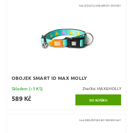
Kód:
IDDUCKLINGS-4894512020481
OBOJEK SMART ID MAX MOLLY
Skladem
(>5 KS)
Značka:
MAX&MOLLY
589 Kč
Kód:
OBOJEKF065-8019808002491