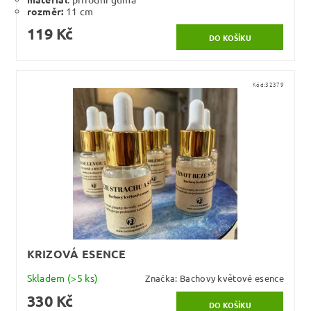
rozměr:
11 cm
119 Kč
Kód:
32379
KRIZOVÁ ESENCE
Skladem
(>5 ks)
Značka:
Bachovy květové esence
330 Kč