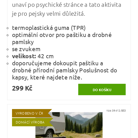
unaví po psychické stránce a tato aktivita
je pro pejsky velmi důležitá.
termoplastická guma (TPR)
optimální otvor pro paštiku a drobné
pamlsky
se zvukem
velikost:
42 cm
doporučujeme dokoupit paštiku a
drobné přírodní pamlsky Poslušnost do
kapsy, které najdete níže.
299 Kč
Kód:
39412/SED
VYROBENO V ČR
DOMÁCÍ VÝROBA