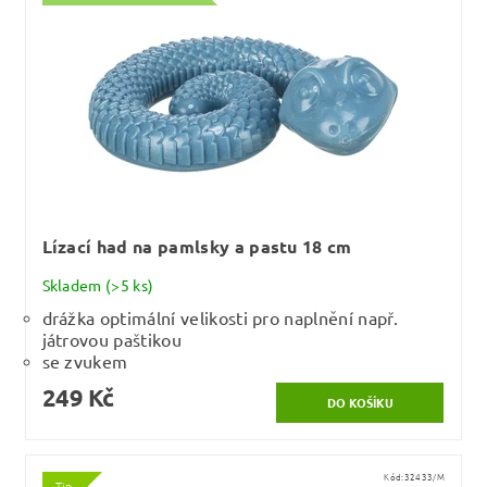
Lízací had na pamlsky a pastu 18 cm
Skladem
(>5 ks)
drážka optimální velikosti pro naplnění např.
játrovou paštikou
se zvukem
249 Kč
Kód:
32433/M
Tip