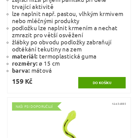
trvající aktivitě
lze naplnit např. pastou, vlhkým krmivem
nebo mléčnými produkty
podložku lze naplnit krmením a nechat
zmrazit pro větší osvěžení
žlábky po obvodu podložky zabraňují
odtékání tekutiny na zem
materiál:
termoplastická guma
rozměry:
ø 15 cm
barva:
mátová
159 Kč
Kód:
34885
NAŠI PSI DOPORUČUJÍ