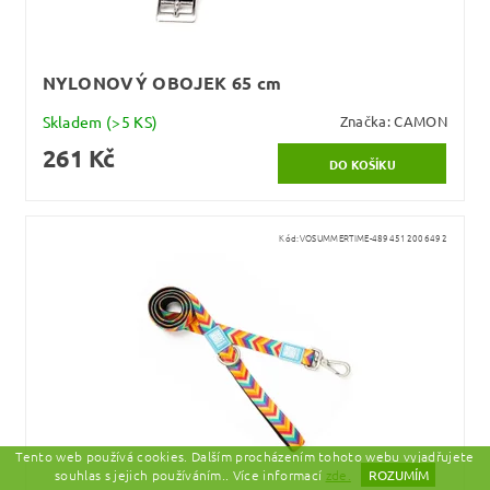
NYLONOVÝ OBOJEK 65 cm
Skladem
(>5 KS)
Značka:
CAMON
261 Kč
Kód:
VOSUMMERTIME-4894512006492
Tento web používá cookies. Dalším procházením tohoto webu vyjadřujete
souhlas s jejich používáním.. Více informací
zde.
ROZUMÍM