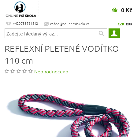
0 Kč
+420733721512
eshop@onlinepsiskola.cz
CZK
EUR
REFLEXNÍ PLETENÉ VODÍTKO
110 cm
Neohodnoceno