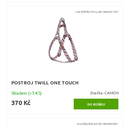
Kód:
POSTROJTWILL-8019808201207
POSTROJ TWILL ONE TOUCH
Skladem
(>5 KS)
Značka:
CAMON
370 Kč
Kód:
OBOJEKD242-8019808009001