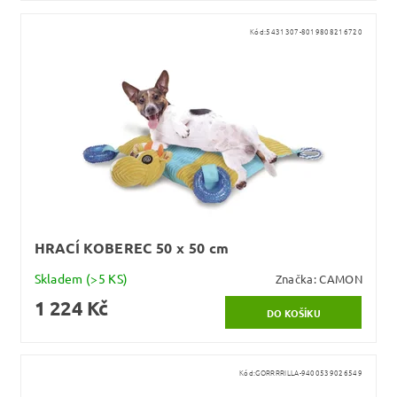
Kód:
5431307-8019808216720
HRACÍ KOBEREC 50 x 50 cm
Skladem
(>5 KS)
Značka:
CAMON
1 224 Kč
Kód:
GORRRRILLA-9400539026549