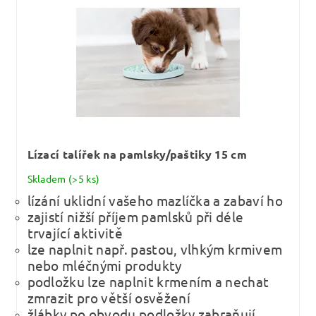
Lízací talířek na pamlsky/paštiky 15 cm
Skladem
(>5 ks)
lízání uklidní vašeho mazlíčka a zabaví ho
zajistí nižší příjem pamlsků při déle
trvající aktivitě
lze naplnit např. pastou, vlhkým krmivem
nebo mléčnými produkty
podložku lze naplnit krmením a nechat
zmrazit pro větší osvěžení
žlábky po obvodu podložky zabraňují