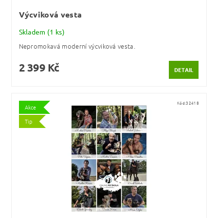
Výcviková vesta
Skladem
(1 ks)
Nepromokavá moderní výcviková vesta.
2 399 Kč
DETAIL
Kód:
32418
Akce
Tip