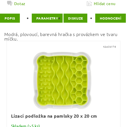
Dotaz
Hlídat cenu
POPIS
PARAMETRY
DISKUZE
HODNOCENÍ
Modrá, plovoucí, barevná hračka s provázkem ve tvaru
míčku.
Kód:
34176
Lízací podložka na pamlsky 20 x 20 cm
Skladem
(>5 ks)