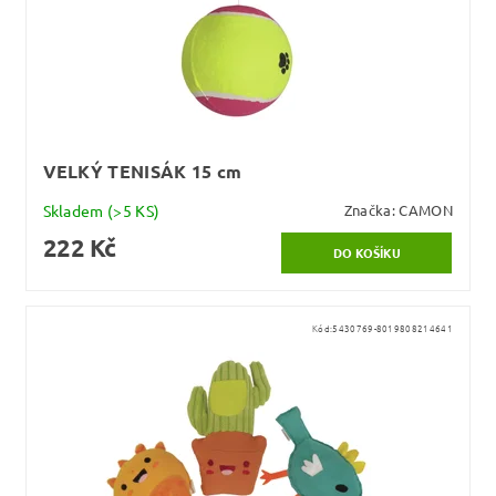
VELKÝ TENISÁK 15 cm
Skladem
(>5 KS)
Značka:
CAMON
222 Kč
Kód:
5430769-8019808214641