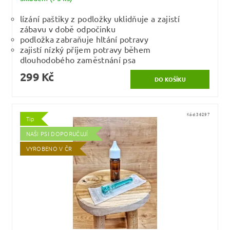
lízání paštiky z podložky uklidňuje a zajistí
zábavu v době odpočinku
podložka zabraňuje hltání potravy
zajistí nízký příjem potravy během
dlouhodobého zaměstnání psa
299 Kč
Kód:
36297
Tip
NAŠI PSI DOPORUČUJÍ
VYROBENO V ČR