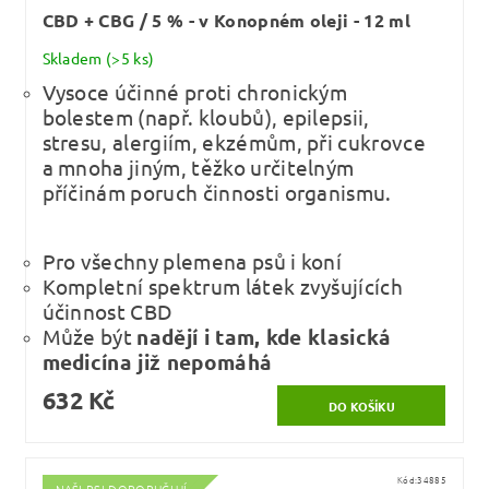
CBD + CBG / 5 % - v Konopném oleji - 12 ml
Skladem
(>5 ks)
Vysoce účinné proti chronickým
bolestem (např. kloubů), epilepsii,
stresu, alergiím, ekzémům, při cukrovce
a mnoha jiným, těžko určitelným
příčinám poruch činnosti organismu.
Pro všechny plemena psů i koní
Kompletní spektrum látek zvyšujících
účinnost CBD
Může být
nadějí i tam, kde klasická
medicína již nepomáhá
632 Kč
Kód:
34885