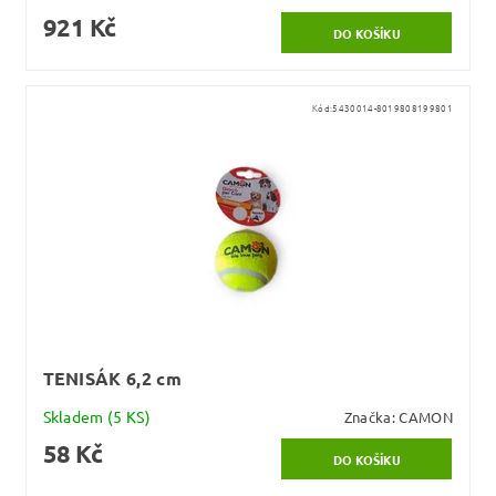
921 Kč
Kód:
5430014-8019808199801
TENISÁK 6,2 cm
Skladem
(5 KS)
Značka:
CAMON
58 Kč