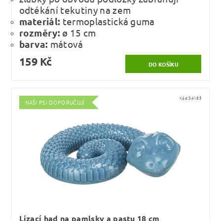
odtékání tekutiny na zem
materiál:
termoplastická guma
rozměry:
ø 15 cm
barva:
mátová
159 Kč
Kód:
34185
NAŠI PSI DOPORUČUJÍ
Lízací had na pamlsky a pastu 18 cm