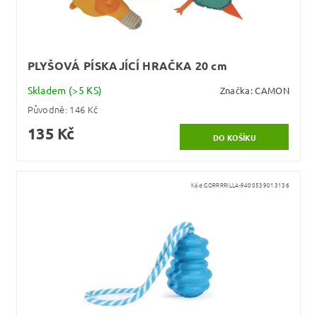
PLYŠOVÁ PÍSKAJÍCÍ HRAČKA 20 cm
Skladem
(>5 KS)
Značka:
CAMON
Původně:
146 Kč
135 Kč
Kód:
GORRRRILLA-9400539013136