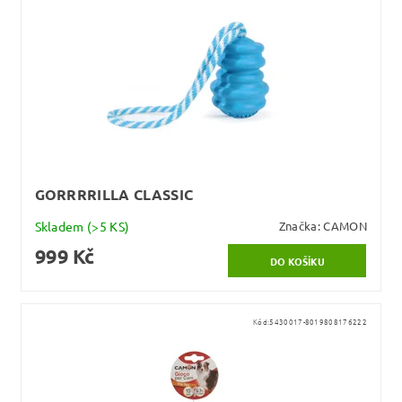
GORRRRILLA CLASSIC
Skladem
(>5 KS)
Značka:
CAMON
999 Kč
Kód:
5430017-8019808176222