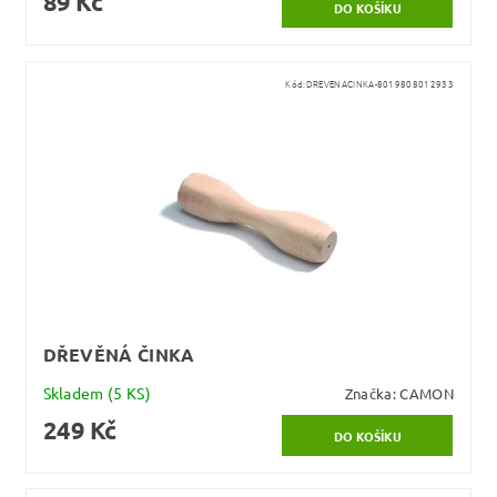
89 Kč
Kód:
DREVENACINKA-8019808012933
DŘEVĚNÁ ČINKA
Skladem
(5 KS)
Značka:
CAMON
249 Kč