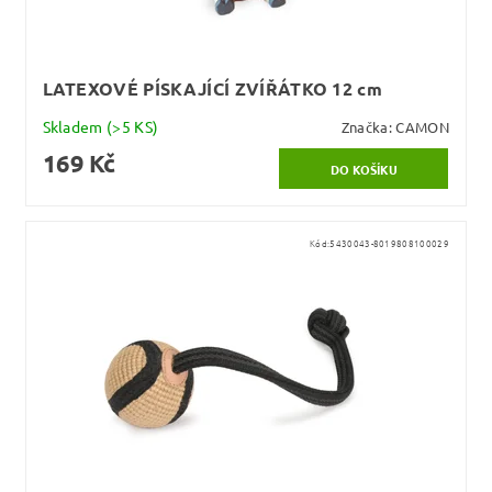
LATEXOVÉ PÍSKAJÍCÍ ZVÍŘÁTKO 12 cm
Skladem
(>5 KS)
Značka:
CAMON
169 Kč
Kód:
5430043-8019808100029