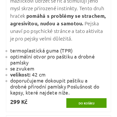
mazlíčkovi udržet se fit a stimulují jeho
mysl skrze přirozené instinkty. Tento druh
hraček
pomáhá s problémy se strachem,
agresivitou, nudou a samotou.
Pejska
unaví po psychické stránce a tato aktivita
je pro pejsky velmi důležitá.
termoplastická guma (TPR)
optimální otvor pro paštiku a drobné
pamlsky
se zvukem
velikost:
42 cm
doporučujeme dokoupit paštiku a
drobné přírodní pamlsky Poslušnost do
kapsy, které najdete níže.
299 Kč