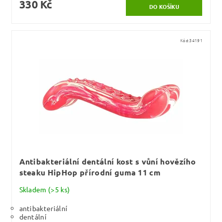
330 Kč
Kód:
34191
Antibakteriální dentální kost s vůní hovězího
steaku HipHop přírodní guma 11 cm
Skladem
(>5 ks)
antibakteriální
dentální