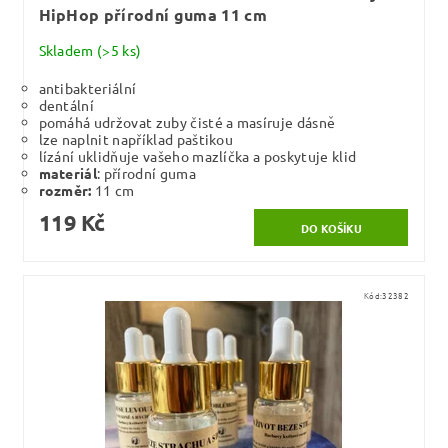
HipHop přírodní guma 11 cm
Skladem
(>5 ks)
antibakteriální
dentální
pomáhá udržovat zuby čisté a masíruje dásně
lze naplnit například paštikou
lízání uklidňuje vašeho mazlíčka a poskytuje klid
materiál
: přírodní guma
rozměr:
11 cm
119 Kč
Kód:
32382