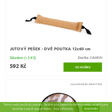
JUTOVÝ PEŠEK - DVĚ POUTKA 12x60 cm
Skladem
(>5 KS)
Značka:
CAMON
592 Kč
Kód:
5430029-8019808191805
Tento web používá cookies. Dalším procházením tohoto webu vyjadřujete
souhlas s jejich používáním.. Více informací
zde.
ROZUMÍM