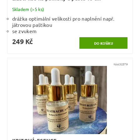
Skladem
(>5 ks)
drážka optimální velikosti pro naplnění např.
játrovou paštikou
se zvukem
249 Kč
Kód:
32379