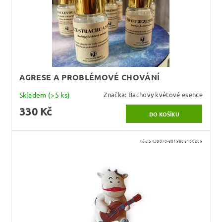
AGRESE A PROBLÉMOVÉ CHOVÁNÍ
Skladem
(>5 ks)
Značka:
Bachovy květové esence
330 Kč
Kód:
5430070-8019808160269