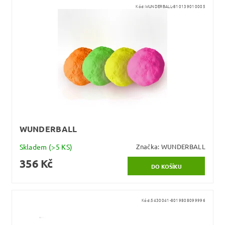
Kód:
WUNDERBALL-810139010005
WUNDERBALL
Skladem
(>5 KS)
Značka:
WUNDERBALL
356 Kč
Kód:
5430041-8019808099996