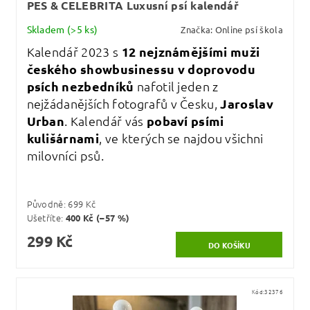
PES & CELEBRITA Luxusní psí kalendář
Skladem
(>5 ks)
Značka:
Online psí škola
Kalendář 2023 s
12 nejznámějšími muži
českého showbusinessu v doprovodu
psích nezbedníků
nafotil jeden z
nejžádanějších fotografů v Česku,
Jaroslav
Urban
. Kalendář vás
pobaví psími
kulišárnami
, ve kterých se najdou všichni
milovníci psů.
Původně:
699 Kč
Ušetříte
:
400 Kč (–57 %)
299 Kč
Kód:
32376