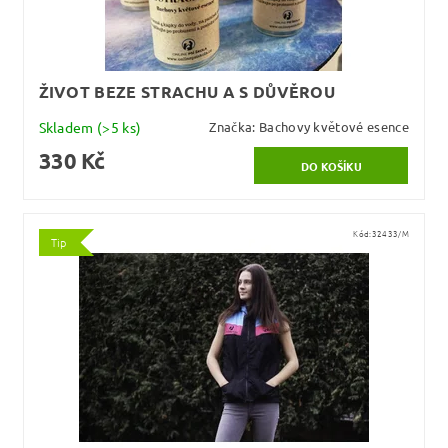
ŽIVOT BEZE STRACHU A S DŮVĚROU
Skladem
(>5 ks)
Značka:
Bachovy květové esence
330 Kč
Kód:
32433/M
Tip