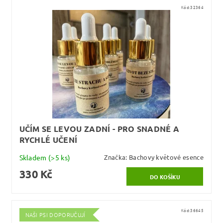
Kód:
32364
UČÍM SE LEVOU ZADNÍ - PRO SNADNÉ A
RYCHLÉ UČENÍ
Skladem
(>5 ks)
Značka:
Bachovy květové esence
330 Kč
Kód:
36645
NAŠI PSI DOPORUČUJÍ