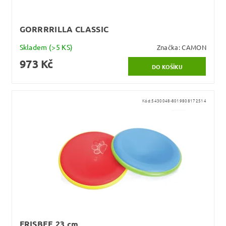
GORRRRILLA CLASSIC
Skladem
(>5 KS)
Značka:
CAMON
973 Kč
Kód:
5430048-8019808172514
FRISBEE 23 cm