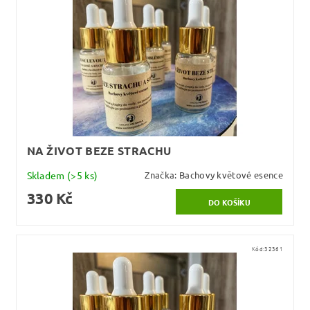
NA ŽIVOT BEZE STRACHU
Skladem
(>5 ks)
Značka:
Bachovy květové esence
330 Kč
Kód:
32361