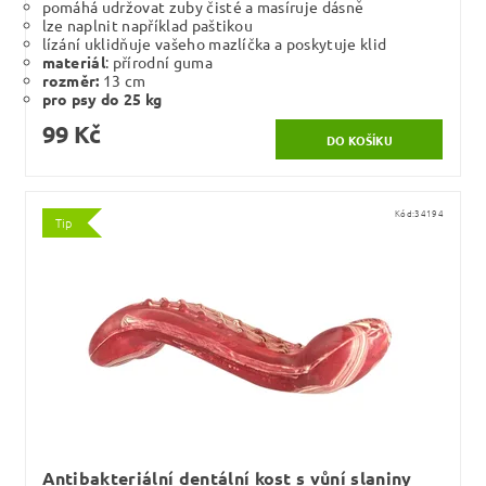
pomáhá udržovat zuby čisté a masíruje dásně
lze naplnit například paštikou
lízání uklidňuje vašeho mazlíčka a poskytuje klid
materiál
: přírodní guma
rozměr:
13 cm
pro psy do 25 kg
99 Kč
Kód:
34194
Tip
Antibakteriální dentální kost s vůní slaniny