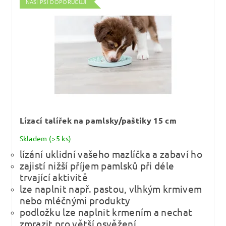
NAŠI PSI DOPORUČUJÍ
Lízací talířek na pamlsky/paštiky 15 cm
Skladem
(>5 ks)
lízání uklidní vašeho mazlíčka a zabaví ho
zajistí nižší příjem pamlsků při déle
trvající aktivitě
lze naplnit např. pastou, vlhkým krmivem
nebo mléčnými produkty
podložku lze naplnit krmením a nechat
zmrazit pro větší osvěžení