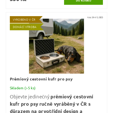
Kód:
39412/SED
VYROBENO V ČR
DOMÁCÍ VÝROBA
Prémiový cestovní kufr pro psy
Skladem
(>5 ks)
Objevte jedinečný
prémiový cestovní
kufr pro psy
ručně vyráběný v ČR s
důrazem na prvotřídní design a