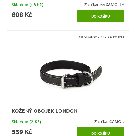
Skladem
(>5 KS)
Značka:
MAX&MOLLY
808 Kč
Kód:
OBOJEKDA017-8019808045955
KOŽENÝ OBOJEK LONDON
Skladem
(2 KS)
Značka:
CAMON
539 Kč