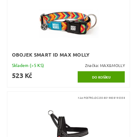
OBOJEK SMART ID MAX MOLLY
Skladem
(>5 KS)
Značka:
MAX&MOLLY
523 Kč
Kód:
POSTROJDC250-8019808190358