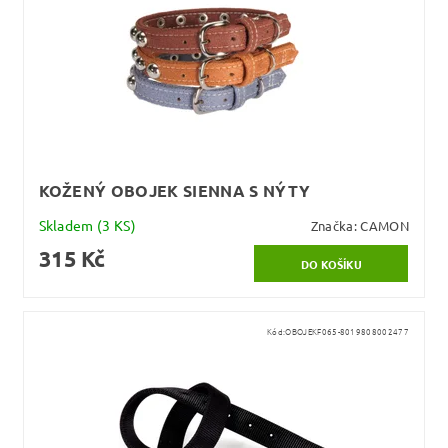
KOŽENÝ OBOJEK SIENNA S NÝTY
Skladem
(3 KS)
Značka:
CAMON
315 Kč
Kód:
OBOJEKF065-8019808002477