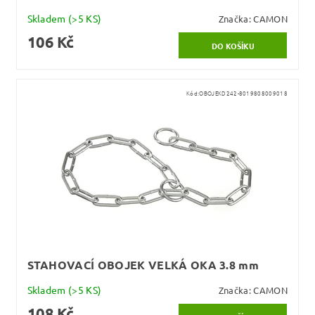
Skladem
(>5 KS)
Značka:
CAMON
106 Kč
Kód:
OBOJEKD242-8019808009018
STAHOVACÍ OBOJEK VELKÁ OKA 3.8 mm
Skladem
(>5 KS)
Značka:
CAMON
108 Kč