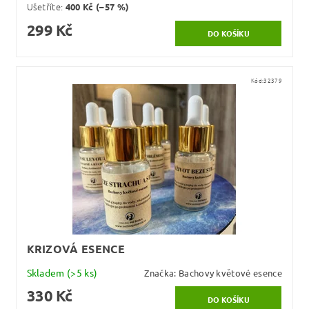
Ušetříte
:
400 Kč (–57 %)
299 Kč
Kód:
32379
KRIZOVÁ ESENCE
Skladem
(>5 ks)
Značka:
Bachovy květové esence
330 Kč