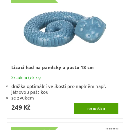
Lízací had na pamlsky a pastu 18 cm
Skladem
(>5 ks)
drážka optimální velikosti pro naplnění např.
játrovou paštikou
se zvukem
249 Kč
Kód:
36645