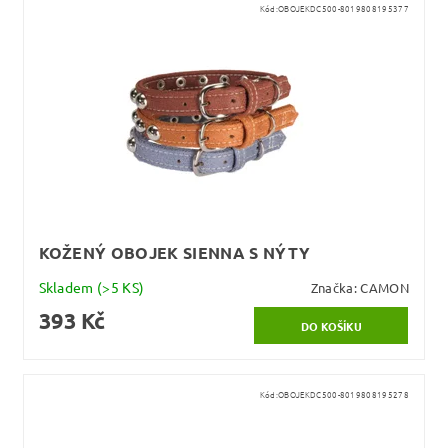
Kód:
OBOJEKDC500-8019808195377
KOŽENÝ OBOJEK SIENNA S NÝTY
Skladem
(>5 KS)
Značka:
CAMON
393 Kč
Kód:
OBOJEKDC500-8019808195278