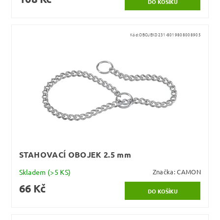
Kód:
OBOJEKD231-8019808008905
STAHOVACÍ OBOJEK 2.5 mm
Skladem
(>5 KS)
Značka:
CAMON
66 Kč