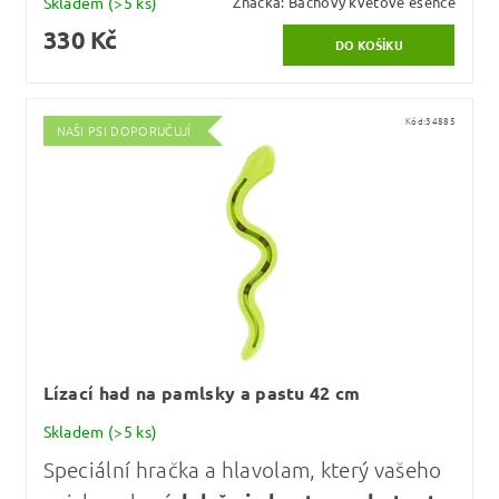
Skladem
(>5 ks)
Značka:
Bachovy květové esence
330 Kč
Kód:
34885
NAŠI PSI DOPORUČUJÍ
Lízací had na pamlsky a pastu 42 cm
Skladem
(>5 ks)
Speciální hračka a hlavolam, který vašeho