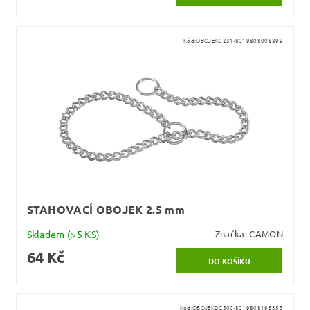
Kód:
OBOJEKD231-8019808008899
STAHOVACÍ OBOJEK 2.5 mm
Skladem
(>5 KS)
Značka:
CAMON
64 Kč
Kód:
OBOJEKDC500-8019808195353