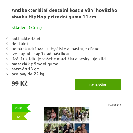
Antibakteriální dentální kost s vůní hovězího
steaku HipHop přírodní guma 11 cm
Skladem
(>5 ks)
antibakteriální
dentální
pomáhá udržovat zuby čisté a masíruje dásně
lze naplnit například paštikou
lízání uklidňuje vašeho mazlíčka a poskytuje klid
materiál
: přírodní guma
rozměr:
13 cm
pro psy do 25 kg
99 Kč
Kód:
32418
Akce
Tip