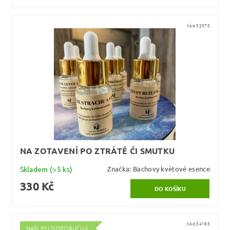
Kód:
32370
NA ZOTAVENÍ PO ZTRÁTĚ ČI SMUTKU
Skladem
(>5 ks)
Značka:
Bachovy květové esence
330 Kč
Kód:
34185
NAŠI PSI DOPORUČUJÍ