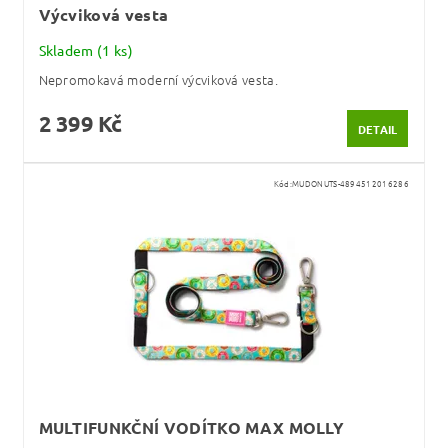
Výcviková vesta
Skladem
(1 ks)
Nepromokavá moderní výcviková vesta.
2 399 Kč
DETAIL
Kód:
MUDONUTS-4894512016286
MULTIFUNKČNÍ VODÍTKO MAX MOLLY