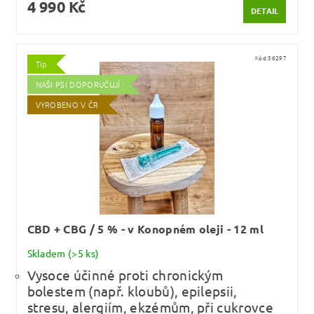
4 990 Kč
DETAIL
Kód:
36297
Tip
NAŠI PSI DOPORUČUJÍ
VYROBENO V ČR
CBD + CBG / 5 % - v Konopném oleji - 12 ml
Skladem
(>5 ks)
Vysoce účinné proti chronickým
bolestem (např. kloubů), epilepsii,
stresu, alergiím, ekzémům, při cukrovce