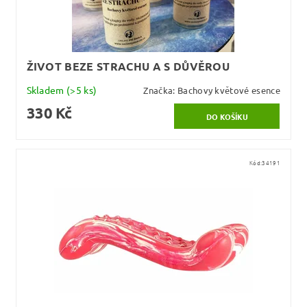
ŽIVOT BEZE STRACHU A S DŮVĚROU
Skladem
(>5 ks)
Značka:
Bachovy květové esence
330 Kč
Kód:
34191