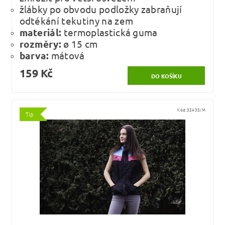
žlábky po obvodu podložky zabraňují
odtékání tekutiny na zem
materiál:
termoplastická guma
rozměry:
ø 15 cm
barva:
mátová
159 Kč
Kód:
32433/M
Tip