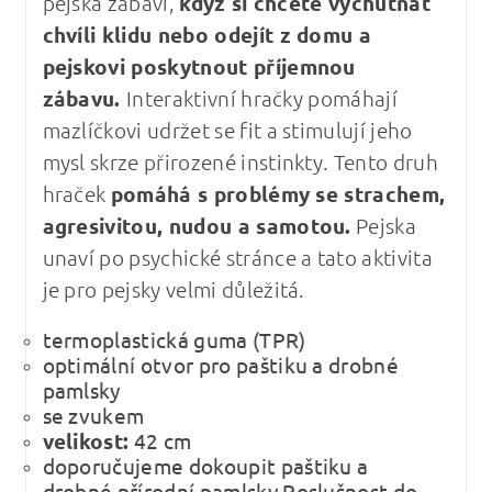
pejska zabaví,
když si chcete vychutnat
chvíli klidu nebo odejít z domu a
pejskovi poskytnout příjemnou
zábavu.
Interaktivní hračky pomáhají
mazlíčkovi udržet se fit a stimulují jeho
mysl skrze přirozené instinkty. Tento druh
hraček
pomáhá s problémy se strachem,
agresivitou, nudou a samotou.
Pejska
unaví po psychické stránce a tato aktivita
je pro pejsky velmi důležitá.
termoplastická guma (TPR)
optimální otvor pro paštiku a drobné
pamlsky
se zvukem
velikost:
42 cm
doporučujeme dokoupit paštiku a
drobné přírodní pamlsky Poslušnost do