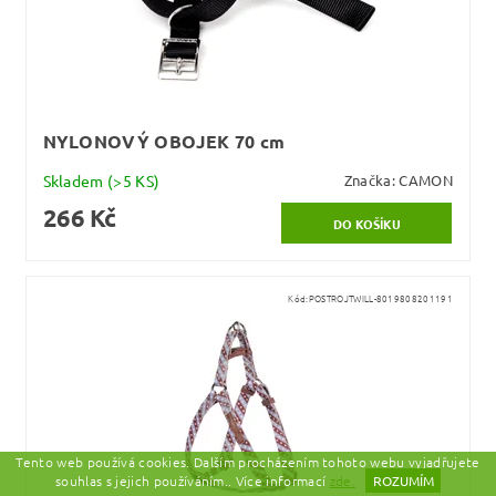
NYLONOVÝ OBOJEK 70 cm
Skladem
(>5 KS)
Značka:
CAMON
266 Kč
Kód:
POSTROJTWILL-8019808201191
Tento web používá cookies. Dalším procházením tohoto webu vyjadřujete
souhlas s jejich používáním.. Více informací
zde.
ROZUMÍM