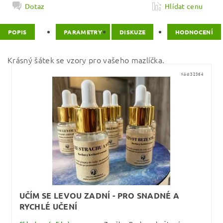
Dotaz
Hlídat cenu
POPIS
PARAMETRY
DISKUZE
HODNOCENÍ
Krásný šátek se vzory pro vašeho mazlíčka.
Kód:
32364
UČÍM SE LEVOU ZADNÍ - PRO SNADNÉ A
RYCHLÉ UČENÍ