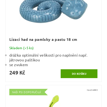
Lízací had na pamlsky a pastu 18 cm
Skladem
(>5 ks)
drážka optimální velikosti pro naplnění např.
játrovou paštikou
se zvukem
249 Kč
Kód:
34885
NAŠI PSI DOPORUČUJÍ