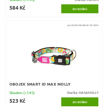
584 Kč
Kód:
IDDONUTS-4894512016200
OBOJEK SMART ID MAX MOLLY
Skladem
(>5 KS)
Značka:
MAX&MOLLY
523 Kč