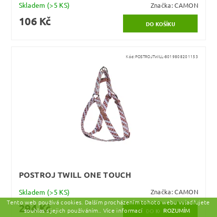
Skladem
(>5 KS)
Značka:
CAMON
106 Kč
Kód:
POSTROJTWILL-8019808201153
POSTROJ TWILL ONE TOUCH
Skladem
(>5 KS)
Značka:
CAMON
Tento web používá cookies. Dalším procházením tohoto webu vyjadřujete
294 Kč
souhlas s jejich používáním.. Více informací
zde.
ROZUMÍM