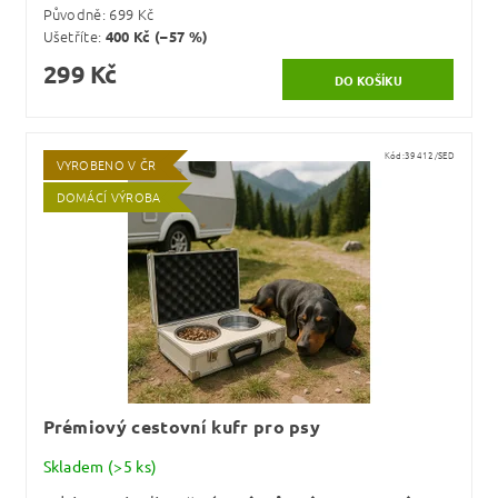
Původně:
699 Kč
Ušetříte
:
400 Kč (–57 %)
299 Kč
Kód:
39412/SED
VYROBENO V ČR
DOMÁCÍ VÝROBA
Prémiový cestovní kufr pro psy
Skladem
(>5 ks)