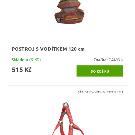
POSTROJ S VODÍTKEM 120 cm
Skladem
(3 KS)
Značka:
CAMON
515 Kč
Kód:
POSTROJCUBIC-8019808191416