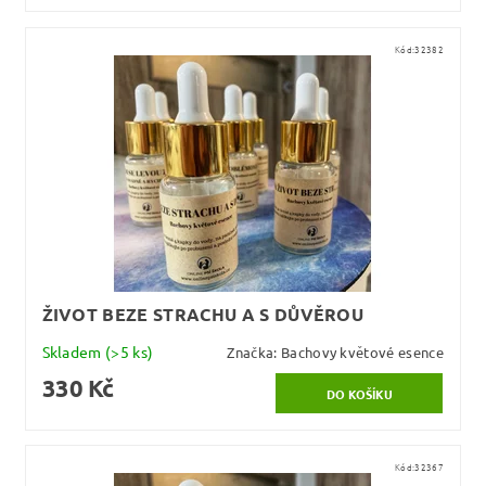
Kód:
32382
ŽIVOT BEZE STRACHU A S DŮVĚROU
Skladem
(>5 ks)
Značka:
Bachovy květové esence
330 Kč
Kód:
32367