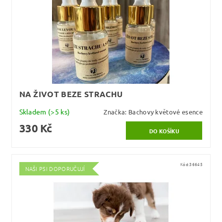
NA ŽIVOT BEZE STRACHU
Skladem
(>5 ks)
Značka:
Bachovy květové esence
330 Kč
Kód:
36645
NAŠI PSI DOPORUČUJÍ