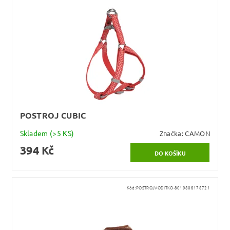
POSTROJ CUBIC
Skladem
(>5 KS)
Značka:
CAMON
394 Kč
Kód:
POSTROJVODITKO-8019808178721