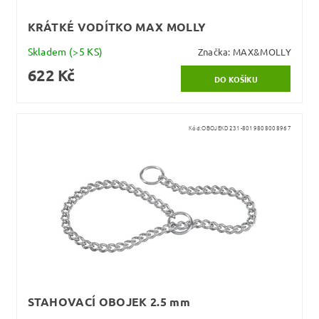
KRÁTKÉ VODÍTKO MAX MOLLY
Skladem
(>5 KS)
Značka:
MAX&MOLLY
622 Kč
Kód:
OBOJEKD231-8019808008967
STAHOVACÍ OBOJEK 2.5 mm