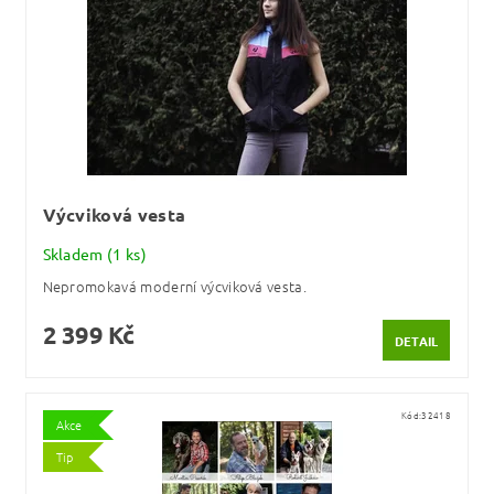
Výcviková vesta
Skladem
(1 ks)
Nepromokavá moderní výcviková vesta.
2 399 Kč
DETAIL
Kód:
32418
Akce
Tip