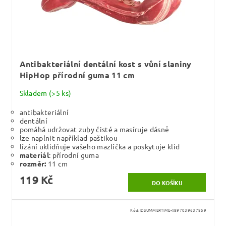
Antibakteriální dentální kost s vůní slaniny
HipHop přírodní guma 11 cm
Skladem
(>5 ks)
antibakteriální
dentální
pomáhá udržovat zuby čisté a masíruje dásně
lze naplnit například paštikou
lízání uklidňuje vašeho mazlíčka a poskytuje klid
materiál
: přírodní guma
rozměr:
11 cm
119 Kč
Kód:
IDSUMMERTIME-4897039637859