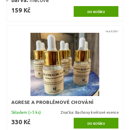
159 Kč
Kód:
32361
AGRESE A PROBLÉMOVÉ CHOVÁNÍ
Skladem
(>5 ks)
Značka:
Bachovy květové esence
330 Kč