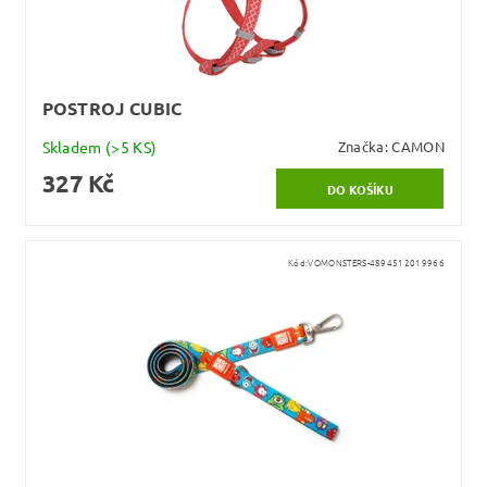
POSTROJ CUBIC
Skladem
(>5 KS)
Značka:
CAMON
327 Kč
Kód:
VOMONSTERS-4894512019966