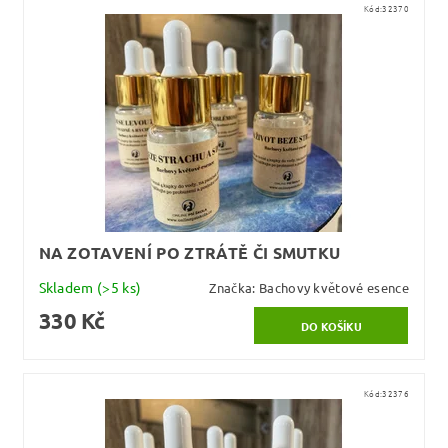
Kód:
32370
NA ZOTAVENÍ PO ZTRÁTĚ ČI SMUTKU
Skladem
(>5 ks)
Značka:
Bachovy květové esence
330 Kč
Kód:
32376