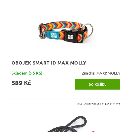
OBOJEK SMART ID MAX MOLLY
Skladem
(>5 KS)
Značka:
MAX&MOLLY
589 Kč
Kód:
VODITKOF197-8019808122472