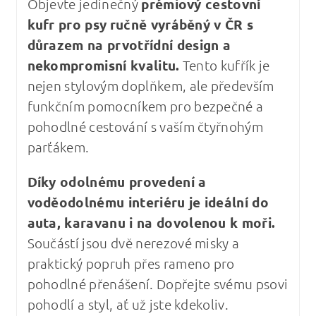
Objevte jedinečný
prémiový cestovní
kufr pro psy
ručně vyráběný v ČR s
důrazem na prvotřídní design a
nekompromisní kvalitu
.
Tento kufřík je
nejen stylovým doplňkem, ale především
funkčním pomocníkem pro bezpečné a
pohodlné cestování s vaším čtyřnohým
parťákem.
Díky odolnému provedení a
voděodolnému interiéru je ideální do
auta, karavanu i na dovolenou k moři.
Součástí jsou dvě nerezové misky a
praktický popruh přes rameno pro
pohodlné přenášení. Dopřejte svému psovi
pohodlí a styl, ať už jste kdekoliv.