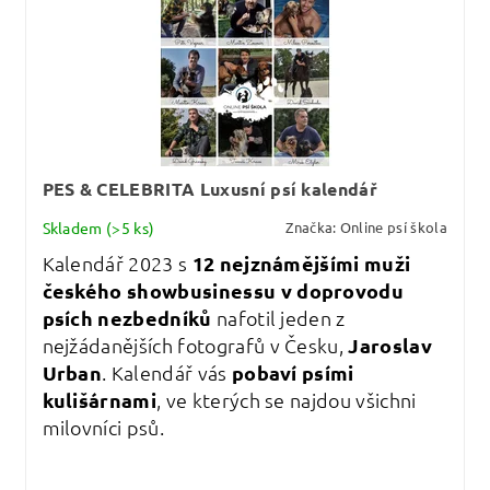
PES & CELEBRITA Luxusní psí kalendář
Skladem
(>5 ks)
Značka:
Online psí škola
Kalendář 2023 s
12 nejznámějšími muži
českého showbusinessu v doprovodu
psích nezbedníků
nafotil jeden z
nejžádanějších fotografů v Česku,
Jaroslav
Urban
. Kalendář vás
pobaví psími
kulišárnami
, ve kterých se najdou všichni
milovníci psů.