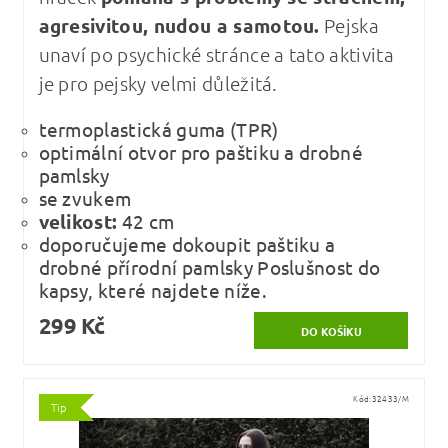
agresivitou, nudou a samotou.
Pejska
unaví po psychické stránce a tato aktivita
je pro pejsky velmi důležitá.
termoplastická guma (TPR)
optimální otvor pro paštiku a drobné
pamlsky
se zvukem
velikost:
42 cm
doporučujeme dokoupit paštiku a
drobné přírodní pamlsky Poslušnost do
kapsy, které najdete níže.
299 Kč
Kód:
32433/M
Tip