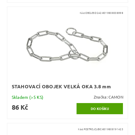
Kód:
OBOJEKD242-8019808008998
STAHOVACÍ OBOJEK VELKÁ OKA 3.8 mm
Skladem
(>5 KS)
Značka:
CAMON
86 Kč
Kód:
POSTROJCUBIC-8019808191423