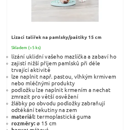
Lízací talířek na pamlsky/paštiky 15 cm
Skladem
(>5 ks)
lízání uklidní vašeho mazlíčka a zabaví ho
zajistí nižší příjem pamlsků při déle
trvající aktivitě
lze naplnit např. pastou, vlhkým krmivem
nebo mléčnými produkty
podložku lze naplnit krmením a nechat
zmrazit pro větší osvěžení
žlábky po obvodu podložky zabraňují
odtékání tekutiny na zem
materiál:
termoplastická guma
rozměry:
ø 15 cm
barva:
mátová