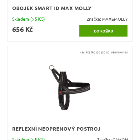
OBOJEK SMART ID MAX MOLLY
Skladem
(>5 KS)
Značka:
MAX&MOLLY
656 Kč
Kód:
POSTROJDC250-8019808190488
REFLEXNÍ NEOPRENOVÝ POSTROJ
Skladem
(>5 KS)
Značka:
CAMON