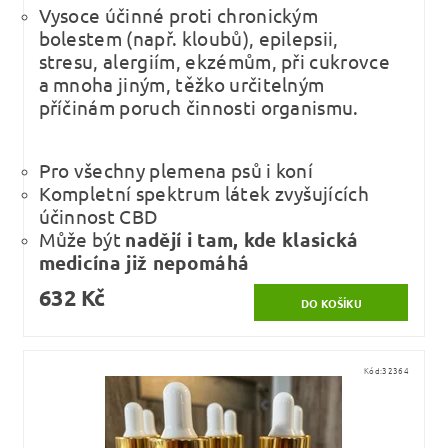
Vysoce účinné proti chronickým
bolestem (např. kloubů), epilepsii,
stresu, alergiím, ekzémům, při cukrovce
a mnoha jiným, těžko určitelným
příčinám poruch činnosti organismu.
Pro všechny plemena psů i koní
Kompletní spektrum látek zvyšujících
účinnost CBD
Může být
nadějí i tam, kde klasická
medicína již nepomáhá
632 Kč
Kód:
32364