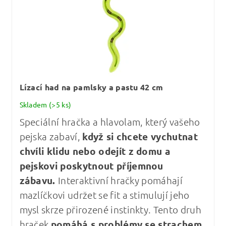
Lízací had na pamlsky a pastu 42 cm
Skladem
(>5 ks)
Speciální hračka a hlavolam, který vašeho
pejska zabaví,
když si chcete vychutnat
chvíli klidu nebo odejít z domu a
pejskovi poskytnout příjemnou
zábavu.
Interaktivní hračky pomáhají
mazlíčkovi udržet se fit a stimulují jeho
mysl skrze přirozené instinkty. Tento druh
hraček
pomáhá s problémy se strachem,