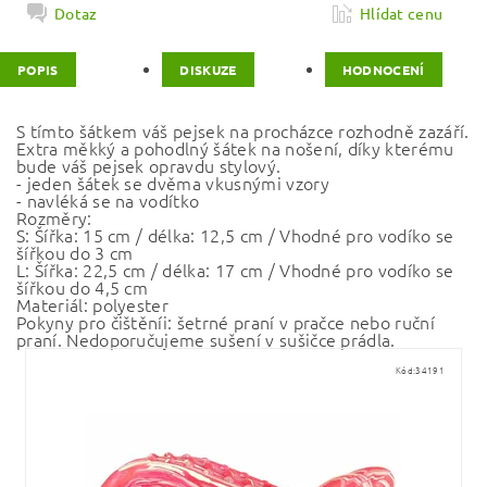
Dotaz
Hlídat cenu
POPIS
DISKUZE
HODNOCENÍ
S tímto šátkem váš pejsek na procházce rozhodně zazáří.
Extra měkký a pohodlný šátek na nošení, díky kterému
bude váš pejsek opravdu stylový.
- jeden šátek se dvěma vkusnými vzory
- navléká se na vodítko
Rozměry:
S: Šířka: 15 cm / délka: 12,5 cm / Vhodné pro vodíko se
šířkou do 3 cm
L: Šířka: 22,5 cm / délka: 17 cm / Vhodné pro vodíko se
šířkou do 4,5 cm
Materiál: polyester
Pokyny pro čištěníi: šetrné praní v pračce nebo ruční
praní. Nedoporučujeme sušení v sušičce prádla.
Kód:
34191