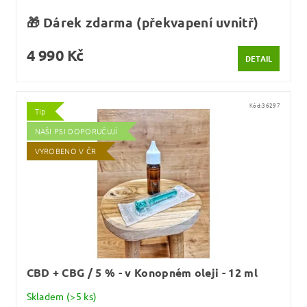
🎁 Dárek zdarma (překvapení uvnitř)
4 990 Kč
DETAIL
Kód:
36297
Tip
NAŠI PSI DOPORUČUJÍ
VYROBENO V ČR
CBD + CBG / 5 % - v Konopném oleji - 12 ml
Skladem
(>5 ks)