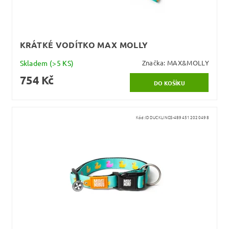
KRÁTKÉ VODÍTKO MAX MOLLY
Skladem
(>5 KS)
Značka:
MAX&MOLLY
754 Kč
Kód:
IDDUCKLINGS-4894512020498