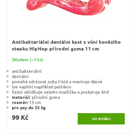
Antibakteriální dentální kost s vůní hovězího
steaku HipHop přírodní guma 11 cm
Skladem
(>5 ks)
antibakteriální
dentální
pomáhá udržovat zuby čisté a masíruje dásně
lze naplnit například paštikou
lízání uklidňuje vašeho mazlíčka a poskytuje klid
materiál
: přírodní guma
rozměr:
13 cm
pro psy do 25 kg
99 Kč