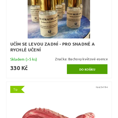
UČÍM SE LEVOU ZADNÍ - PRO SNADNÉ A
RYCHLÉ UČENÍ
Skladem
(>5 ks)
Značka:
Bachovy květové esence
330 Kč
Kód:
34194
Tip