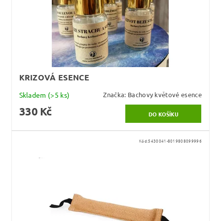
KRIZOVÁ ESENCE
Skladem
(>5 ks)
Značka:
Bachovy květové esence
330 Kč
Kód:
5430041-8019808099996