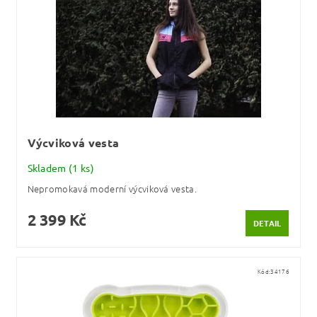
Výcviková vesta
Skladem
(1 ks)
Nepromokavá moderní výcviková vesta.
2 399 Kč
DETAIL
Kód:
34176