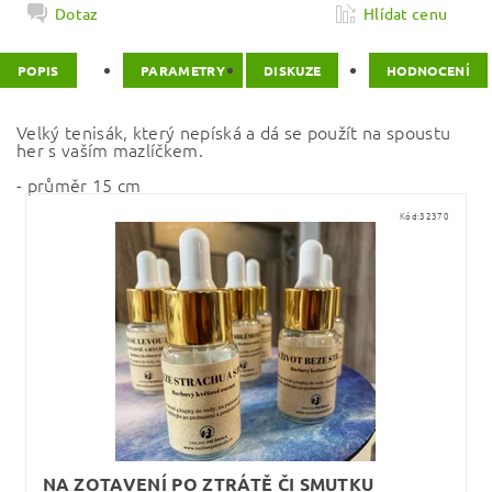
Dotaz
Hlídat cenu
POPIS
PARAMETRY
DISKUZE
HODNOCENÍ
Velký tenisák, který nepíská a dá se použít na spoustu
her s vaším mazlíčkem.
- průměr 15 cm
Kód:
32370
NA ZOTAVENÍ PO ZTRÁTĚ ČI SMUTKU