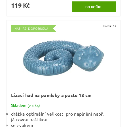
119 Kč
Kód:
34185
NAŠI PSI DOPORUČUJÍ
Lízací had na pamlsky a pastu 18 cm
Skladem
(>5 ks)
drážka optimální velikosti pro naplnění např.
játrovou paštikou
se zvukem