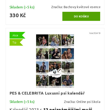
Skladem
(>5 ks)
Značka:
Bachovy květové esence
330 Kč
Kód:
32418
Akce
Tip
PES & CELEBRITA Luxusní psí kalendář
Skladem
(>5 ks)
Značka:
Online psí škola
Kalendář 2023 s
12 nejznámějšími muži