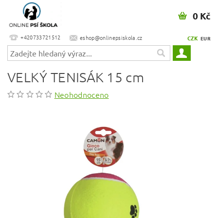
0 Kč
+420733721512
eshop@onlinepsiskola.cz
CZK
EUR
VELKÝ TENISÁK 15 cm
Neohodnoceno