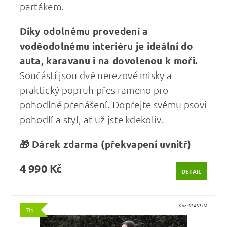
parťákem.
Díky odolnému provedení a
voděodolnému interiéru je ideální do
auta, karavanu i na dovolenou k moři.
Součástí jsou dvě nerezové misky a
praktický popruh přes rameno pro
pohodlné přenášení. Dopřejte svému psovi
pohodlí a styl, ať už jste kdekoliv.
🎁 Dárek zdarma (překvapení uvnitř)
4 990 Kč
DETAIL
Kód:
32433/M
Tip