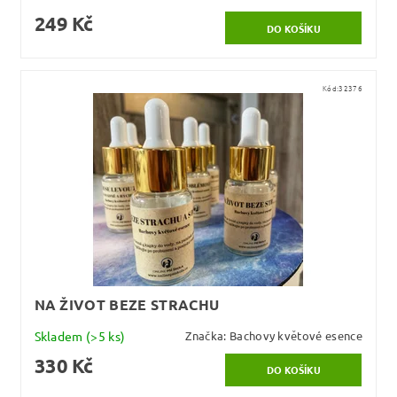
249 Kč
Kód:
32376
NA ŽIVOT BEZE STRACHU
Skladem
(>5 ks)
Značka:
Bachovy květové esence
330 Kč