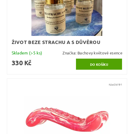
ŽIVOT BEZE STRACHU A S DŮVĚROU
Skladem
(>5 ks)
Značka:
Bachovy květové esence
330 Kč
Kód:
34191