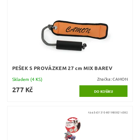
PEŠEK S PROVÁZKEM 27 cm MIX BAREV
Skladem
(4 KS)
Značka:
CAMON
277 Kč
Kód:
5431310-8019808214382