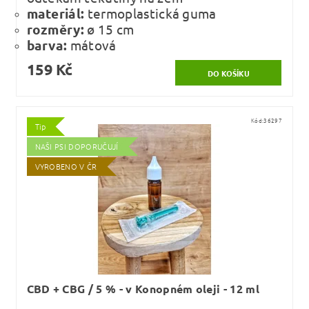
materiál:
termoplastická guma
rozměry:
ø 15 cm
barva:
mátová
159 Kč
Kód:
36297
Tip
NAŠI PSI DOPORUČUJÍ
VYROBENO V ČR
CBD + CBG / 5 % - v Konopném oleji - 12 ml