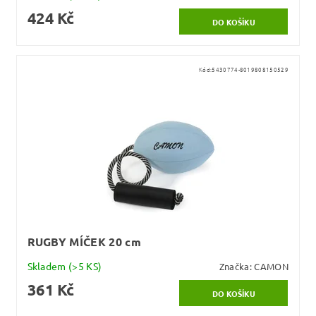
424 Kč
Kód:
5430774-8019808150529
RUGBY MÍČEK 20 cm
Skladem
(>5 KS)
Značka:
CAMON
361 Kč