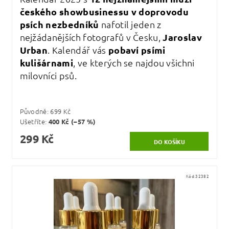
českého showbusinessu v doprovodu
psích nezbedníků
nafotil jeden z
nejžádanějších fotografů v Česku,
Jaroslav
Urban
. Kalendář vás
pobaví psími
kulišárnami
, ve kterých se najdou všichni
milovníci psů.
Původně:
699 Kč
Ušetříte
:
400 Kč (–57 %)
299 Kč
Kód:
32382