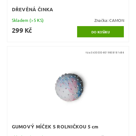
DŘEVĚNÁ ČINKA
Skladem
(>5 KS)
Značka:
CAMON
299 Kč
Kód:
5430050-8019808181486
GUMOVÝ MÍČEK S ROLNIČKOU 5 cm