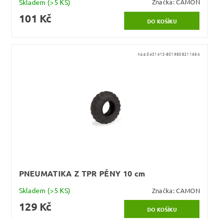
Skladem
(>5 KS)
Značka:
CAMON
101 Kč
Kód:
5431413-8019808211664
PNEUMATIKA Z TPR PĚNY 10 cm
Skladem
(>5 KS)
Značka:
CAMON
129 Kč