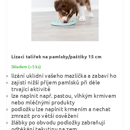
Lízací talířek na pamlsky/paštiky 15 cm
Skladem
(>5 ks)
lízání uklidní vašeho mazlíčka a zabaví ho
zajistí nižší příjem pamlsků při déle
trvající aktivitě
lze naplnit např. pastou, vlhkým krmivem
nebo mléčnými produkty
podložku lze naplnit krmením a nechat
zmrazit pro větší osvěžení
žlábky po obvodu podložky zabraňují
odtékání tekutiny na zem