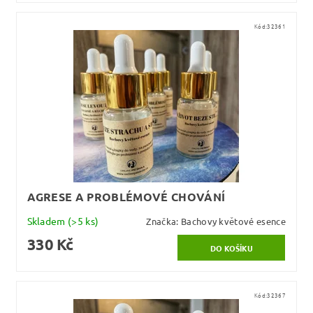
Kód:
32361
AGRESE A PROBLÉMOVÉ CHOVÁNÍ
Skladem
(>5 ks)
Značka:
Bachovy květové esence
330 Kč
Kód:
32367