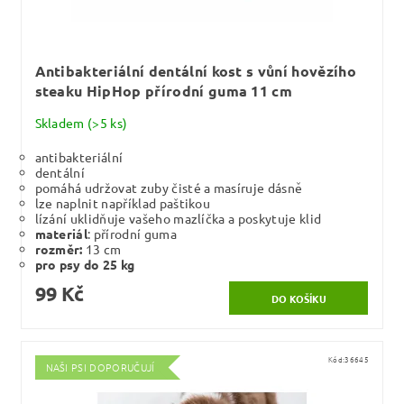
Antibakteriální dentální kost s vůní hovězího
steaku HipHop přírodní guma 11 cm
Skladem
(>5 ks)
antibakteriální
dentální
pomáhá udržovat zuby čisté a masíruje dásně
lze naplnit například paštikou
lízání uklidňuje vašeho mazlíčka a poskytuje klid
materiál
: přírodní guma
rozměr:
13 cm
pro psy do 25 kg
99 Kč
Kód:
36645
NAŠI PSI DOPORUČUJÍ