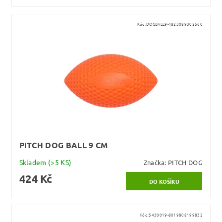
Kód:
DOGBALL9-4823089302560
PITCH DOG BALL 9 CM
Skladem
(>5 KS)
Značka:
PITCH DOG
424 Kč
Kód:
5430019-8019808199832