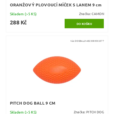
ORANŽOVÝ PLOVOUCÍ MÍČEK S LANEM 9 cm
Skladem
(>5 KS)
Značka:
CAMON
288 Kč
Kód:
DOGBALL9-4823089302577
PITCH DOG BALL 9 CM
Skladem
(>5 KS)
Značka:
PITCH DOG