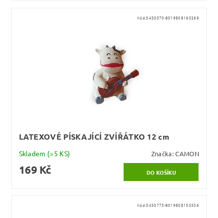
Kód:
5430070-8019808160269
LATEXOVÉ PÍSKAJÍCÍ ZVÍŘÁTKO 12 cm
Skladem
(>5 KS)
Značka:
CAMON
169 Kč
Kód:
5430775-8019808150536