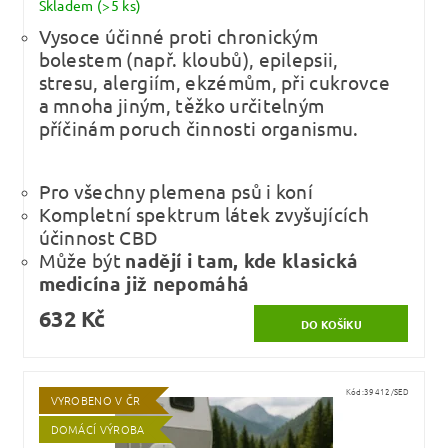
Skladem
(>5 ks)
Vysoce účinné proti chronickým
bolestem (např. kloubů), epilepsii,
stresu, alergiím, ekzémům, při cukrovce
a mnoha jiným, těžko určitelným
příčinám poruch činnosti organismu.
Pro všechny plemena psů i koní
Kompletní spektrum látek zvyšujících
účinnost CBD
Může být
nadějí i tam, kde klasická
medicína již nepomáhá
632 Kč
Kód:
39412/SED
VYROBENO V ČR
DOMÁCÍ VÝROBA