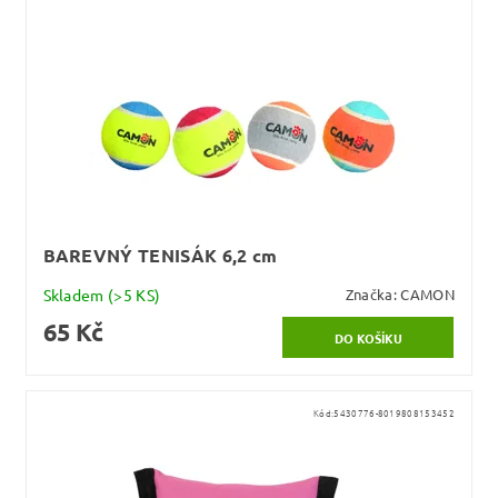
BAREVNÝ TENISÁK 6,2 cm
Skladem
(>5 KS)
Značka:
CAMON
65 Kč
Kód:
5430776-8019808153452