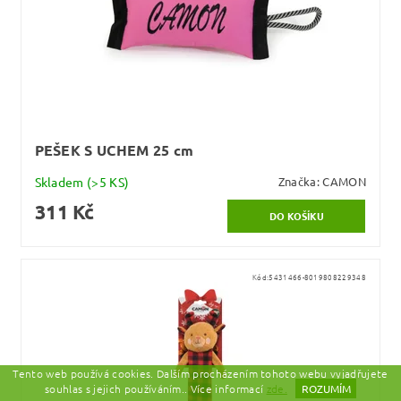
PEŠEK S UCHEM 25 cm
Skladem
(>5 KS)
Značka:
CAMON
311 Kč
Kód:
5431466-8019808229348
Tento web používá cookies. Dalším procházením tohoto webu vyjadřujete
souhlas s jejich používáním.. Více informací
zde.
ROZUMÍM