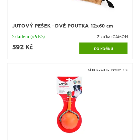
JUTOVÝ PEŠEK - DVĚ POUTKA 12x60 cm
Skladem
(>5 KS)
Značka:
CAMON
592 Kč
Kód:
5430026-8019808191775