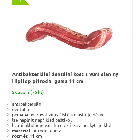
Tip
Antibakteriální dentální kost s vůní slaniny
HipHop přírodní guma 11 cm
Skladem
(>5 ks)
antibakteriální
dentální
pomáhá udržovat zuby čisté a masíruje dásně
lze naplnit například paštikou
lízání uklidňuje vašeho mazlíčka a poskytuje klid
materiál
: přírodní guma
rozměr:
11 cm