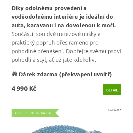
Díky odolnému provedení a
voděodolnému interiéru je ideální do
auta, karavanu i na dovolenou k moři.
Součástí jsou dvě nerezové misky a
praktický popruh přes rameno pro
pohodlné přenášení. Dopřejte svému psovi
pohodlí a styl, ať už jste kdekoliv.
🎁 Dárek zdarma (překvapení uvnitř)
4 990 Kč
DETAIL
Kód:
34185
NAŠI PSI DOPORUČUJÍ