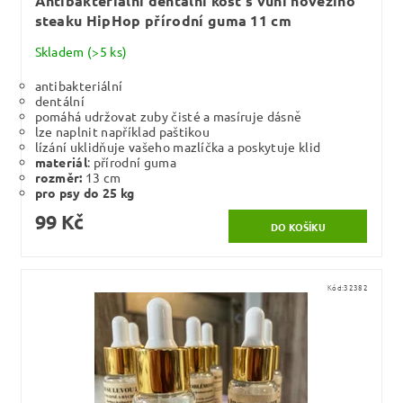
Antibakteriální dentální kost s vůní hovězího
steaku HipHop přírodní guma 11 cm
Skladem
(>5 ks)
antibakteriální
dentální
pomáhá udržovat zuby čisté a masíruje dásně
lze naplnit například paštikou
lízání uklidňuje vašeho mazlíčka a poskytuje klid
materiál
: přírodní guma
rozměr:
13 cm
pro psy do 25 kg
99 Kč
Kód:
32382