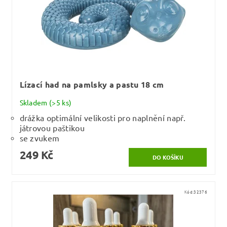
Lízací had na pamlsky a pastu 18 cm
Skladem
(>5 ks)
drážka optimální velikosti pro naplnění např.
játrovou paštikou
se zvukem
249 Kč
Kód:
32376