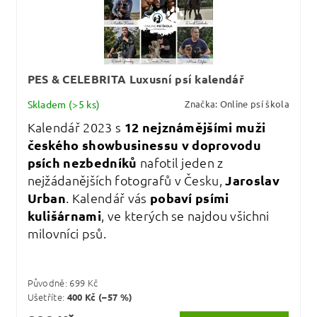
PES & CELEBRITA Luxusní psí kalendář
Skladem
(>5 ks)
Značka:
Online psí škola
Kalendář 2023 s
12 nejznámějšími muži
českého showbusinessu v doprovodu
psích nezbedníků
nafotil jeden z
nejžádanějších fotografů v Česku,
Jaroslav
Urban
. Kalendář vás
pobaví psími
kulišárnami
, ve kterých se najdou všichni
milovníci psů.
Původně:
699 Kč
Ušetříte
:
400 Kč (–57 %)