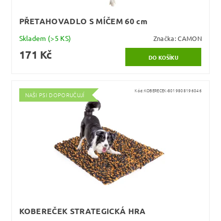
PŘETAHOVADLO S MÍČEM 60 cm
Skladem
(>5 KS)
Značka:
CAMON
171 Kč
Kód:
KOBERECEK-8019808196046
NAŠI PSI DOPORUČUJÍ
KOBEREČEK STRATEGICKÁ HRA