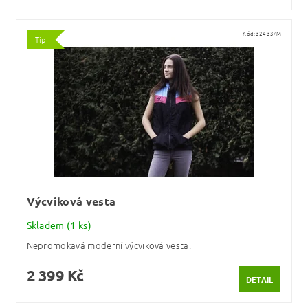
Kód:
32433/M
Tip
Výcviková vesta
Skladem
(1 ks)
Nepromokavá moderní výcviková vesta.
2 399 Kč
DETAIL