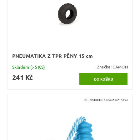
PNEUMATIKA Z TPR PĚNY 15 cm
Skladem
(>5 KS)
Značka:
CAMON
241 Kč
Kód:
GORRRRILLA-9400539013136