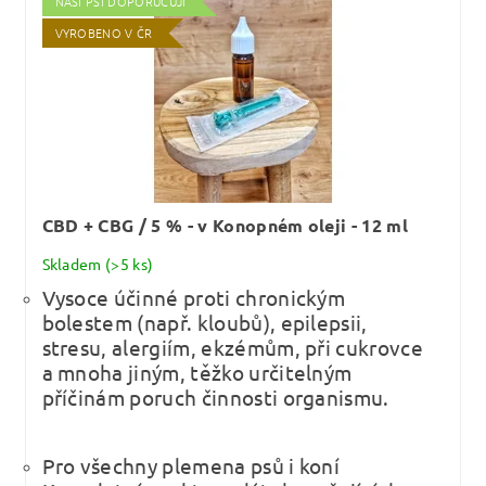
NAŠI PSI DOPORUČUJÍ
VYROBENO V ČR
CBD + CBG / 5 % - v Konopném oleji - 12 ml
Skladem
(>5 ks)
Vysoce účinné proti chronickým
bolestem (např. kloubů), epilepsii,
stresu, alergiím, ekzémům, při cukrovce
a mnoha jiným, těžko určitelným
příčinám poruch činnosti organismu.
Pro všechny plemena psů i koní