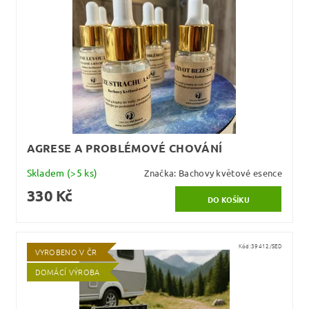
AGRESE A PROBLÉMOVÉ CHOVÁNÍ
Skladem
(>5 ks)
Značka:
Bachovy květové esence
330 Kč
Kód:
39412/SED
VYROBENO V ČR
DOMÁCÍ VÝROBA