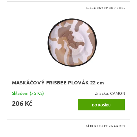
Kód:
5430029-8019808191805
MASKÁČOVÝ FRISBEE PLOVÁK 22 cm
Skladem
(>5 KS)
Značka:
CAMON
206 Kč
Kód:
5431415-8019808224640