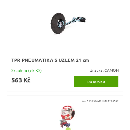
TPR PNEUMATIKA S UZLEM 21 cm
Skladem
(>5 KS)
Značka:
CAMON
563 Kč
Kód:
5431310-8019808214382