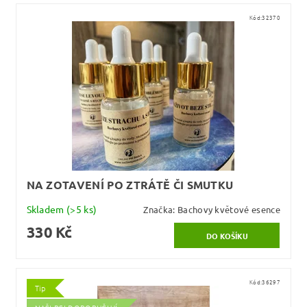
Kód:
32370
NA ZOTAVENÍ PO ZTRÁTĚ ČI SMUTKU
Skladem
(>5 ks)
Značka:
Bachovy květové esence
330 Kč
Kód:
36297
Tip