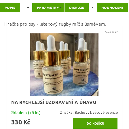
POPIS
PARAMETRY
DISKUZE
HODNOCENÍ
Hračka pro psy - latexový rugby míč s úsměvem.
Kód:
32367
NA RYCHLEJŠÍ UZDRAVENÍ A ÚNAVU
Skladem
(>5 ks)
Značka:
Bachovy květové esence
330 Kč