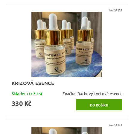
Kód:
32379
KRIZOVÁ ESENCE
Skladem
(>5 ks)
Značka:
Bachovy květové esence
330 Kč
Kód:
32361