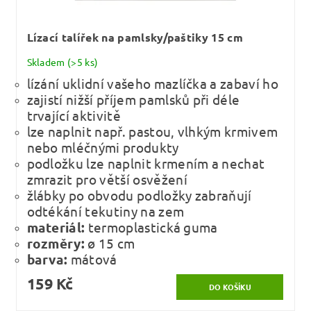
Lízací talířek na pamlsky/paštiky 15 cm
Skladem
(>5 ks)
lízání uklidní vašeho mazlíčka a zabaví ho
zajistí nižší příjem pamlsků při déle
trvající aktivitě
lze naplnit např. pastou, vlhkým krmivem
nebo mléčnými produkty
podložku lze naplnit krmením a nechat
zmrazit pro větší osvěžení
žlábky po obvodu podložky zabraňují
odtékání tekutiny na zem
materiál:
termoplastická guma
rozměry:
ø 15 cm
barva:
mátová
159 Kč