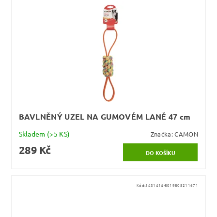
BAVLNĚNÝ UZEL NA GUMOVÉM LANĚ 47 cm
Skladem
(>5 KS)
Značka:
CAMON
289 Kč
Kód:
5431414-8019808211671