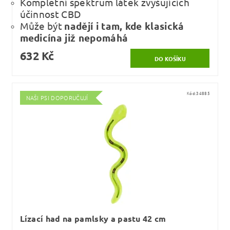
Kompletní spektrum látek zvyšujících
účinnost CBD
Může být
nadějí i tam, kde klasická
medicína již nepomáhá
632 Kč
Kód:
34885
NAŠI PSI DOPORUČUJÍ
Lízací had na pamlsky a pastu 42 cm