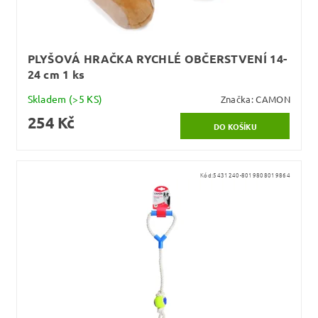
PLYŠOVÁ HRAČKA RYCHLÉ OBČERSTVENÍ 14-
24 cm 1 ks
Skladem
(>5 KS)
Značka:
CAMON
254 Kč
Kód:
5431240-8019808019864