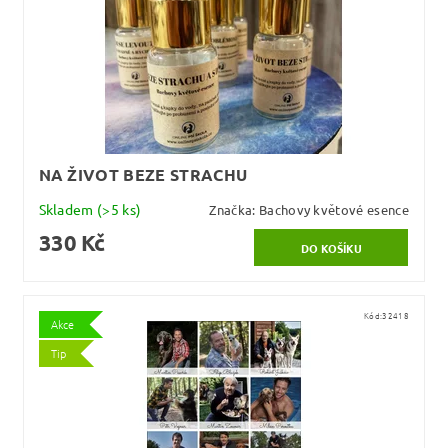
NA ŽIVOT BEZE STRACHU
Skladem
(>5 ks)
Značka:
Bachovy květové esence
330 Kč
Kód:
32418
Akce
Tip