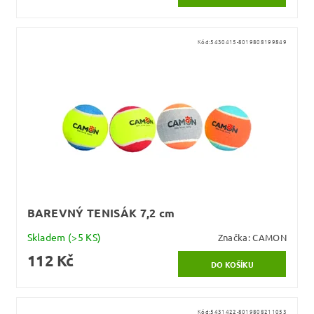
Kód:
5430415-8019808199849
BAREVNÝ TENISÁK 7,2 cm
Skladem
(>5 KS)
Značka:
CAMON
112 Kč
Kód:
5431422-8019808211053