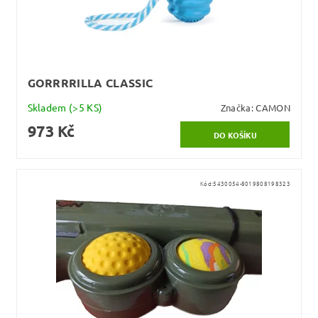
GORRRRILLA CLASSIC
Skladem
(>5 KS)
Značka:
CAMON
973 Kč
Kód:
5430054-8019808198323