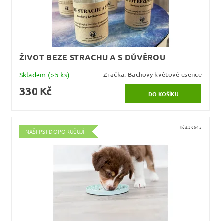
ŽIVOT BEZE STRACHU A S DŮVĚROU
Skladem
(>5 ks)
Značka:
Bachovy květové esence
330 Kč
Kód:
36645
NAŠI PSI DOPORUČUJÍ