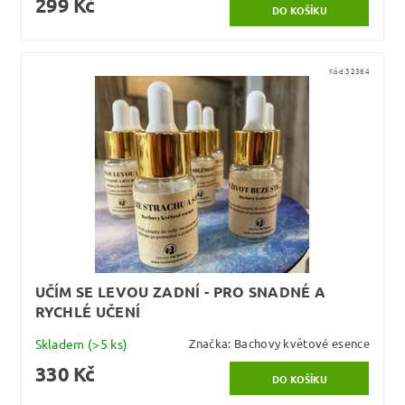
299 Kč
Kód:
32364
UČÍM SE LEVOU ZADNÍ - PRO SNADNÉ A
RYCHLÉ UČENÍ
Skladem
(>5 ks)
Značka:
Bachovy květové esence
330 Kč