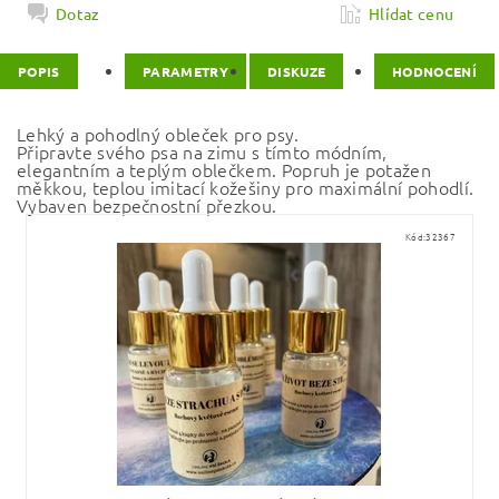
Dotaz
Hlídat cenu
POPIS
PARAMETRY
DISKUZE
HODNOCENÍ
Lehký a pohodlný obleček pro psy.
Připravte svého psa na zimu s tímto módním,
elegantním a teplým oblečkem. Popruh je potažen
měkkou, teplou imitací kožešiny pro maximální pohodlí.
Vybaven bezpečnostní přezkou.
Kód:
32367