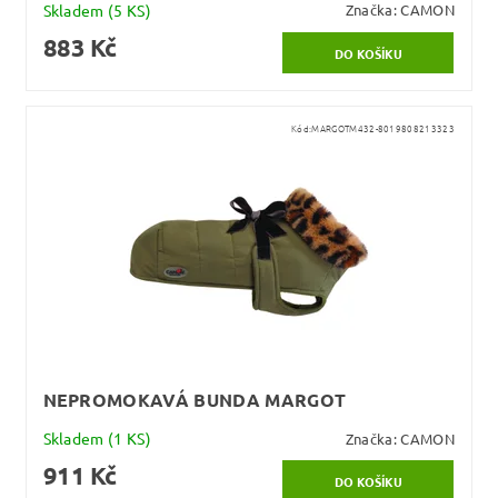
Skladem
(5 KS)
Značka:
CAMON
883 Kč
Kód:
MARGOTM432-8019808213323
NEPROMOKAVÁ BUNDA MARGOT
Skladem
(1 KS)
Značka:
CAMON
911 Kč