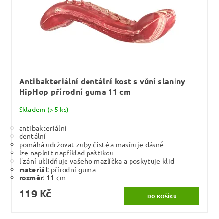
Antibakteriální dentální kost s vůní slaniny
HipHop přírodní guma 11 cm
Skladem
(>5 ks)
antibakteriální
dentální
pomáhá udržovat zuby čisté a masíruje dásně
lze naplnit například paštikou
lízání uklidňuje vašeho mazlíčka a poskytuje klid
materiál
: přírodní guma
rozměr:
11 cm
119 Kč