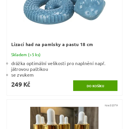
Lízací had na pamlsky a pastu 18 cm
Skladem
(>5 ks)
drážka optimální velikosti pro naplnění např.
játrovou paštikou
se zvukem
249 Kč
Kód:
32379