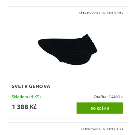
Kód:
GENOVAM381-8019808194660
SVETR GENOVA
Skladem
(4 KS)
Značka:
CAMON
1 388 Kč
Kód:
NUVOLA437-8019808213798