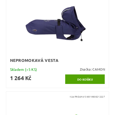
NEPROMOKAVÁ VESTA
Skladem
(>5 KS)
Značka:
CAMON
1 264 Kč
Kód:
FRIDAM413-8019808212227