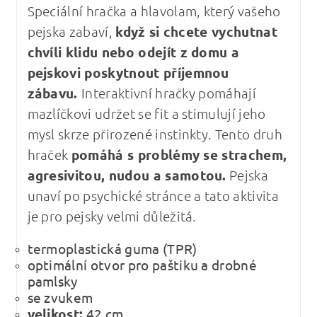
Speciální hračka a hlavolam, který vašeho
pejska zabaví,
když si chcete vychutnat
chvíli klidu nebo odejít z domu a
pejskovi poskytnout příjemnou
zábavu.
Interaktivní hračky pomáhají
mazlíčkovi udržet se fit a stimulují jeho
mysl skrze přirozené instinkty. Tento druh
hraček
pomáhá s problémy se strachem,
agresivitou, nudou a samotou.
Pejska
unaví po psychické stránce a tato aktivita
je pro pejsky velmi důležitá.
termoplastická guma (TPR)
optimální otvor pro paštiku a drobné
pamlsky
se zvukem
velikost:
42 cm