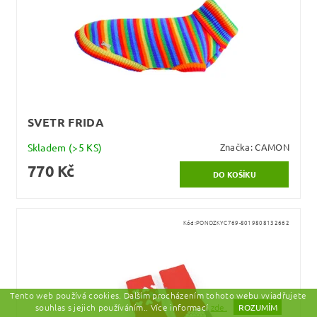
SVETR FRIDA
Skladem
(>5 KS)
Značka:
CAMON
770 Kč
Kód:
PONOZKYC769-8019808132662
Tento web používá cookies. Dalším procházením tohoto webu vyjadřujete
souhlas s jejich používáním.. Více informací
zde.
ROZUMÍM