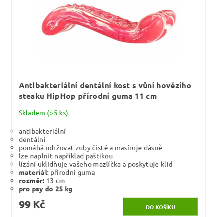
Antibakteriální dentální kost s vůní hovězího
steaku HipHop přírodní guma 11 cm
Skladem
(>5 ks)
antibakteriální
dentální
pomáhá udržovat zuby čisté a masíruje dásně
lze naplnit například paštikou
lízání uklidňuje vašeho mazlíčka a poskytuje klid
materiál
: přírodní guma
rozměr:
13 cm
pro psy do 25 kg
99 Kč