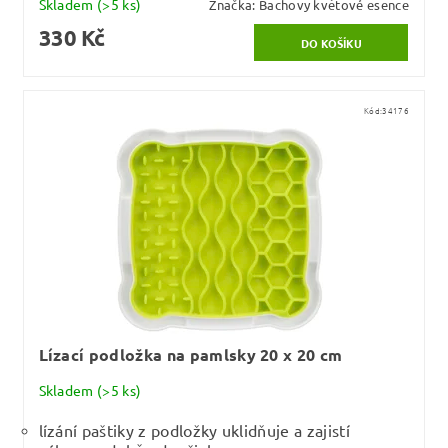
Skladem
(>5 ks)
Značka:
Bachovy květové esence
330 Kč
Kód:
34176
Lízací podložka na pamlsky 20 x 20 cm
Skladem
(>5 ks)
lízání paštiky z podložky uklidňuje a zajistí