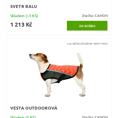
SVETR BALU
Skladem
(>5 KS)
Značka:
CAMON
1 213 Kč
Kód:
VESTAOUTDOOR-8019808179056
VESTA OUTDOOROVÁ
Skladem
(5 KS)
Značka:
CAMON