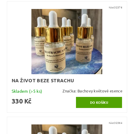
Kód:
32376
NA ŽIVOT BEZE STRACHU
Skladem
(>5 ks)
Značka:
Bachovy květové esence
330 Kč
Kód:
32364