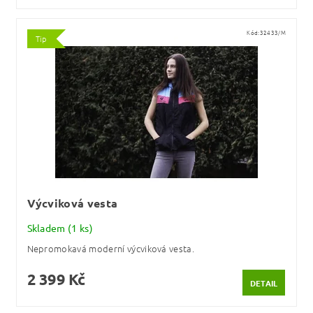
Kód:
32433/M
Tip
Výcviková vesta
Skladem
(1 ks)
Nepromokavá moderní výcviková vesta.
2 399 Kč
DETAIL