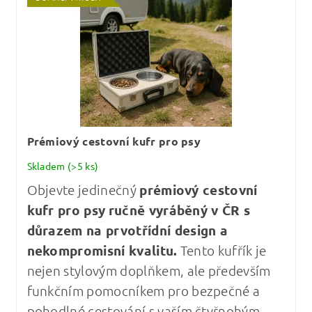
Prémiový cestovní kufr pro psy
Skladem
(>5 ks)
Objevte jedinečný
prémiový cestovní
kufr pro psy
ručně vyráběný v ČR s
důrazem na prvotřídní design a
nekompromisní kvalitu
.
Tento kufřík je
nejen stylovým doplňkem, ale především
funkčním pomocníkem pro bezpečné a
pohodlné cestování s vaším čtyřnohým