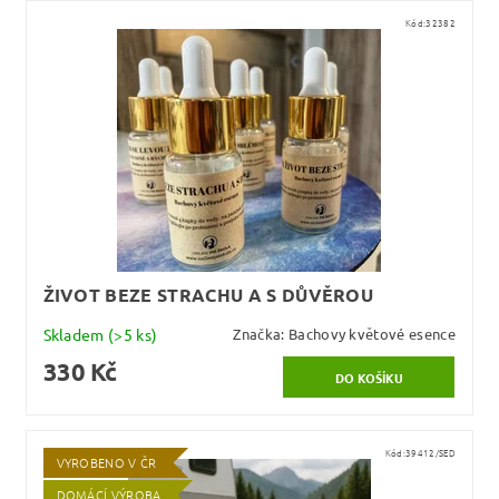
Kód:
32382
ŽIVOT BEZE STRACHU A S DŮVĚROU
Skladem
(>5 ks)
Značka:
Bachovy květové esence
330 Kč
Kód:
39412/SED
VYROBENO V ČR
DOMÁCÍ VÝROBA