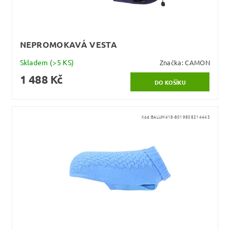
NEPROMOKAVÁ VESTA
Skladem
(>5 KS)
Značka:
CAMON
1 488 Kč
Kód:
BALUM418-8019808214443