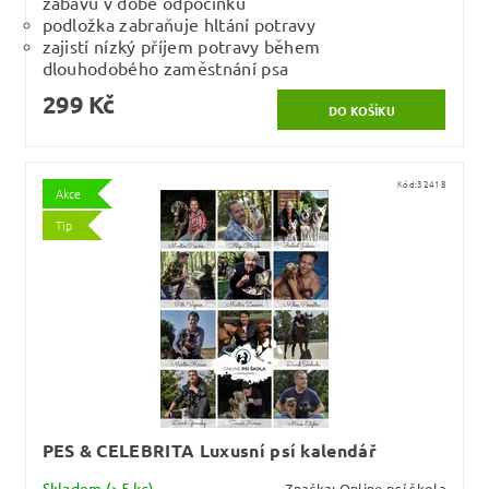
zábavu v době odpočinku
podložka zabraňuje hltání potravy
zajistí nízký příjem potravy během
dlouhodobého zaměstnání psa
299 Kč
Kód:
32418
Akce
Tip
PES & CELEBRITA Luxusní psí kalendář
Skladem
(>5 ks)
Značka:
Online psí škola