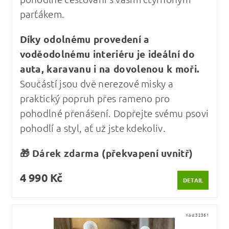
parťákem.
Díky odolnému provedení a
voděodolnému interiéru je ideální do
auta, karavanu i na dovolenou k moři.
Součástí jsou dvě nerezové misky a
praktický popruh přes rameno pro
pohodlné přenášení. Dopřejte svému psovi
pohodlí a styl, ať už jste kdekoliv.
🎁 Dárek zdarma (překvapení uvnitř)
4 990 Kč
DETAIL
Kód:
32361