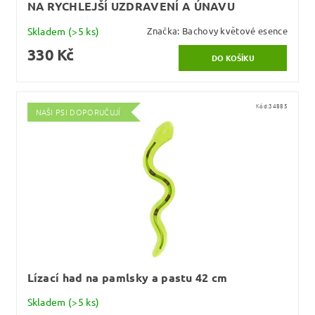
NA RYCHLEJŠÍ UZDRAVENÍ A ÚNAVU
Skladem
(>5 ks)
Značka:
Bachovy květové esence
330 Kč
Kód:
34885
NAŠI PSI DOPORUČUJÍ
Lízací had na pamlsky a pastu 42 cm
Skladem
(>5 ks)