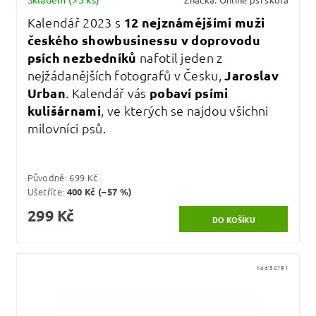
Kalendář 2023 s
12 nejznámějšími muži
českého showbusinessu v doprovodu
psích nezbedníků
nafotil jeden z
nejžádanějších fotografů v Česku,
Jaroslav
Urban
. Kalendář vás
pobaví psími
kulišárnami
, ve kterých se najdou všichni
milovníci psů.
Původně:
699 Kč
Ušetříte
:
400 Kč (–57 %)
299 Kč
Kód:
34191